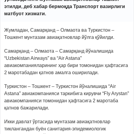
этилди, деб хабар бермоқда Транспорт вазирлиги
матбуот хизмати.
Жумладан, Самарқанд – Олмаота ва Туркистон –
Тошкент мунтазам авиақатновлар йўлга қўйилди.
Самарқанд – Олмаота – Самарқанд йўналишида
“Uzbekistan Airways” ва “Air Astana”
авиакомпанияларининг ҳар бири томонидан ҳафтасига
2 маротабадан қатнов амалга оширилади.
Туркистон – Тошкент – Туркистон йўналишида “Air
Astana” авиакомпанияси таркибига кирувчи “Fly Arystan”
авиакомпанияси томонидан ҳафтасига 2 маротаба
қатнов бажарилади.
Икки давлат ўртасида мунтазам авиақатновлар
тиклангандан буён санитария-эпидемиологик