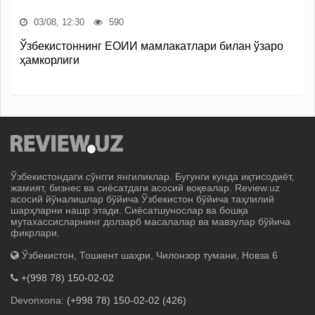
03/08, 12:30
590
Ўзбекистоннинг ЕОИИ мамлакатлари билан ўзаро
ҳамкорлиги
Ўзбекистондаги сўнгги янгиликлар. Бугунги кунда иқтисодиёт,
жамият, бизнес ва сиёсатдаги асосий воқеалар. Review.uz
асосий йўналишлар бўйича Ўзбекистон бўйича таҳлилий
шарҳларни нашр этади. Сиёсатшунослар ва бошқа
мутахассисларнинг долзарб масалалар ва мавзулар бўйича
фикрлари.
Ўзбекистон, Тошкент шаҳри, Чилонзор тумани, Новза 6
+(998 78) 150-02-02
Devonxona:
(+998 78) 150-02-02 (426)