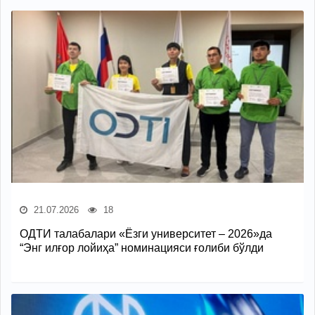
21.07.2026
18
ОДТИ талабалари «Ёзги университет – 2026»да
“Энг илғор лойиҳа” номинацияси ғолиби бўлди