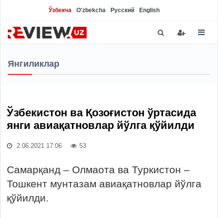
Ўзбекча
O'zbekcha
Русский
English
Янгиликлар
Ўзбекистон ва Қозоғистон ўртасида
янги aвиақатновлар йўлга қўйилди
2.06.2021 17:06
53
Самарқанд – Олмаота ва Туркистон –
Тошкент мунтазам авиақатновлар йўлга
қўйилди.