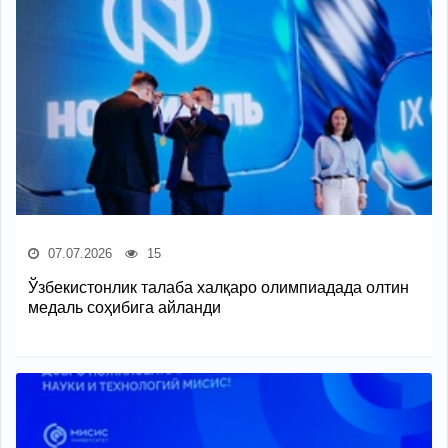
07.07.2026
15
Ўзбекистонлик талаба халқаро олимпиадада олтин
медаль соҳибига айланди