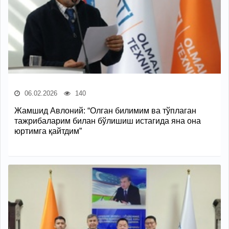
06.02.2026
140
Жамшид Авлоний: “Олган билимим ва тўплаган
тажрибаларим билан бўлишиш истагида яна она
юртимга қайтдим”