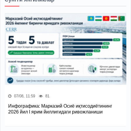
07/08, 11:59
81
Инфографика: Марказий Осиё иқтисодиётининг
2026 йил I ярим йиллигидаги ривожланиши