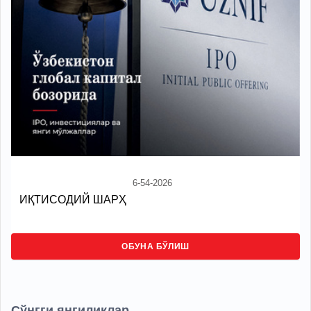
6-54-2026
ИҚТИСОДИЙ ШАРҲ
ОБУНА БЎЛИШ
Сўнгги янгиликлар