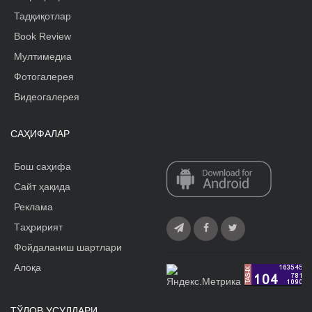
Тадқиқотлар
Book Review
Мултимедиа
Фотогалерея
Видеогалерея
САҲИФАЛАР
Бош саҳифа
Сайт ҳақида
Реклама
Tаҳририят
Фойдаланиш шартлари
Алоқа
ТЎЛОВ УСУЛЛАРИ