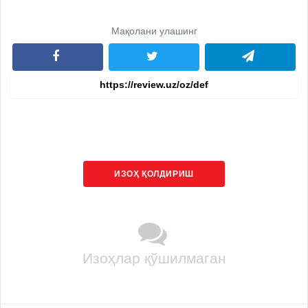
Мақолани улашинг
ИЗОҲ ҚОЛДИРИШ
Изоҳлар қўшилмаган