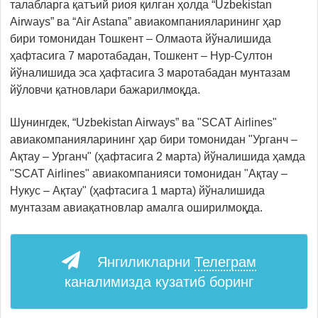
талабларга қатъий риоя қилган ҳолда “Uzbekistan
Airways” ва “Air Astana” авиакомпанияларининг ҳар
бири томонидан Тошкент – Олмаота йўналишида
ҳафтасига 7 маротабадан, Тошкент – Нур-Султон
йўналишида эса ҳафтасига 3 маротабадан мунтазам
йўловчи қатновлари бажарилмоқда.
Шунингдек, “Uzbekistan Airways” ва "SCAT Airlines"
авиакомпанияларининг ҳар бири томонидан "Урганч –
Ақтау – Урганч" (ҳафтасига 2 марта) йўналишида ҳамда
"SCAT Airlines" авиакомпанияси томонидан "Ақтау –
Нукус – Ақтау" (ҳафтасига 1 марта) йўналишида
мунтазам авиақатновлар амалга оширилмоқда.
Янгиликларни
Телеграм
каналимизда кузатиб боринг