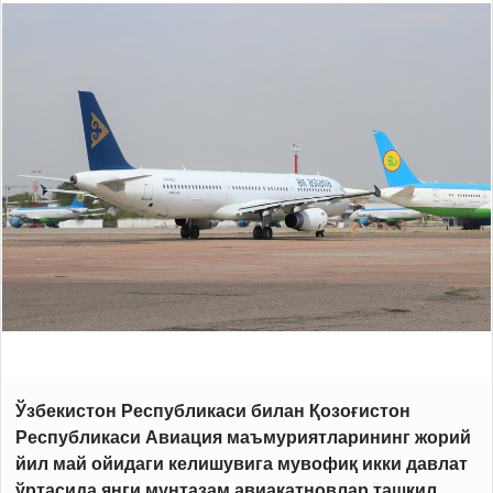
Ўзбекистон Республикаси билан Қозоғистон
Республикаси Авиация маъмуриятларининг жорий
йил май ойидаги келишувига мувофиқ икки давлат
ўртасида янги мунтазам авиақатновлар ташкил