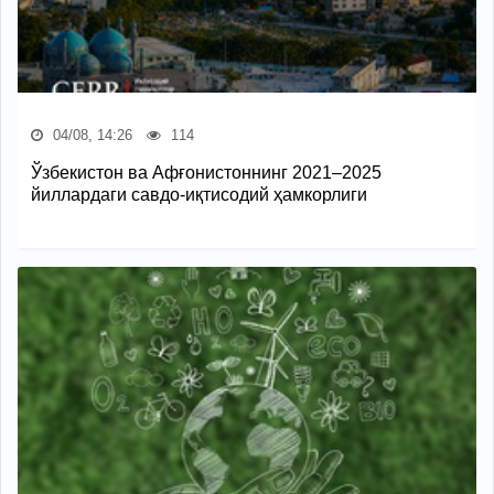
04/08, 14:26
114
Ўзбекистон ва Афғонистоннинг 2021–2025
йиллардаги савдо-иқтисодий ҳамкорлиги