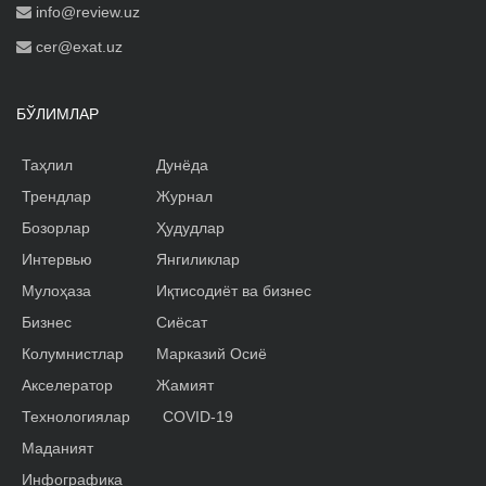
info@review.uz
cer@exat.uz
БЎЛИМЛАР
Таҳлил
Дунёда
Трендлар
Журнал
Бозорлар
Ҳудудлар
Интервью
Янгиликлар
Мулоҳаза
Иқтисодиёт ва бизнес
Бизнес
Сиёсат
Колумнистлар
Марказий Осиё
Акселератор
Жамият
Технологиялар
COVID-19
Маданият
Инфографика