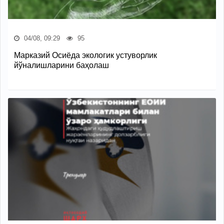
04/08, 09:29
95
Марказий Осиёда экологик устуворлик
йўналишларини баҳолаш