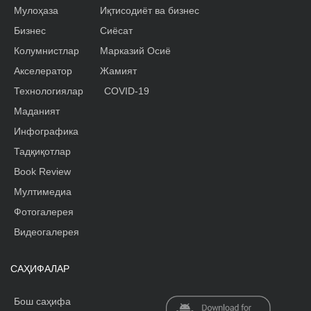
Мулоҳаза
Иқтисодиёт ва бизнес
Бизнес
Сиёсат
Колумнистлар
Марказий Осиё
Акселератор
Жамият
Технологиялар
COVID-19
Маданият
Инфографика
Тадқиқотлар
Book Review
Мултимедиа
Фотогалерея
Видеогалерея
САҲИФАЛАР
Бош саҳифа