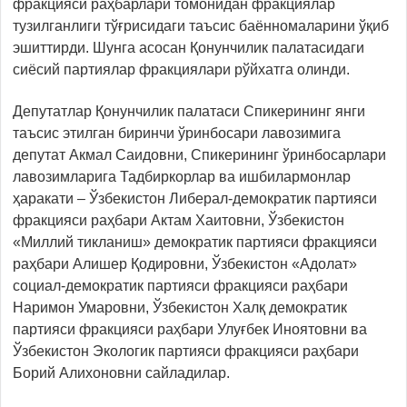
фракцияси раҳбарлари томонидан фракциялар
тузилганлиги тўғрисидаги таъсис баённомаларини ўқиб
эшиттирди. Шунга асосан Қонунчилик палатасидаги
сиёсий партиялар фракциялари рўйхатга олинди.
Депутатлар Қонунчилик палатаси Спикерининг янги
таъсис этилган биринчи ўринбосари лавозимига
депутат Акмал Саидовни, Спикерининг ўринбосарлари
лавозимларига Тадбиркорлар ва ишбилармонлар
ҳаракати – Ўзбекистон Либерал-демократик партияси
фракцияси раҳбари Актам Хаитовни, Ўзбекистон
«Миллий тикланиш» демократик партияси фракцияси
раҳбари Алишер Қодировни, Ўзбекистон «Адолат»
социал-демократик партияси фракцияси раҳбари
Наримон Умаровни, Ўзбекистон Халқ демократик
партияси фракцияси раҳбари Улуғбек Иноятовни ва
Ўзбекистон Экологик партияси фракцияси раҳбари
Борий Алихоновни сайладилар.