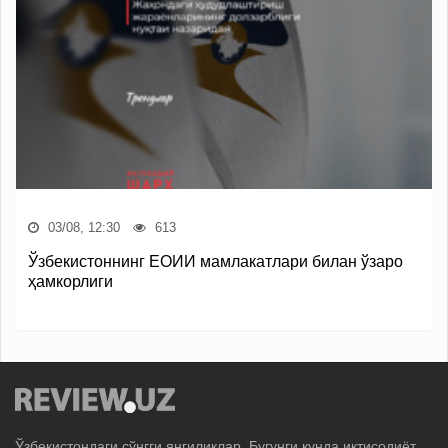
03/08, 12:30
613
Ўзбекистоннинг ЕОИИ мамлакатлари билан ўзаро
ҳамкорлиги
Ўзбекистондаги сўнгги янгиликлар. Бугунги кунда иқтисодиёт,