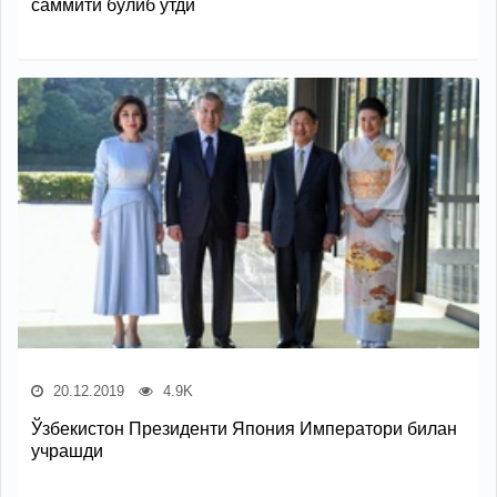
саммити бўлиб ўтди
20.12.2019
4.9K
Ўзбекистон Президенти Япония Императори билан
учрашди