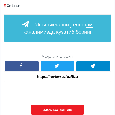
Сиёсат
Янгиликларни
Телеграм
каналимизда кузатиб боринг
Мақолани улашинг
ИЗОҲ ҚОЛДИРИШ