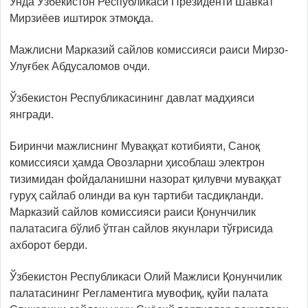
Унда Ўзбекистон Республикаси Президенти Шавкат
Мирзиёев иштирок этмоқда.
Мажлисни Марказий сайлов комиссияси раиси Мирзо-
Улуғбек Абдусаломов очди.
Ўзбекистон Республикасининг давлат мадҳияси
янгради.
Биринчи мажлиснинг Муваққат котибияти, Саноқ
комиссияси ҳамда Овозларни ҳисоблаш электрон
тизимидан фойдаланишни назорат қилувчи муваққат
гуруҳ сайлаб олинди ва кун тартиби тасдиқланди.
Марказий сайлов комиссияси раиси Қонунчилик
палатасига бўлиб ўтган сайлов якунлари тўғрисида
ахборот берди.
Ўзбекистон Республикаси Олий Мажлиси Қонунчилик
палатасининг Регламентига мувофиқ, қуйи палата