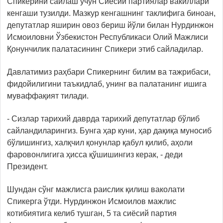
Спикерини сайлаш учун Сиёсий партиялар вакиллари
кенгаши тузилди. Мазкур кенгашнинг таклифига биноан,
депутатлар яширин овоз бериш йўли билан Нурдинжон
Исмоиловни Ўзбекистон Республикаси Олий Мажлиси
Қонунчилик палатасининг Спикери этиб сайладилар.
Давлатимиз раҳбари Спикернинг билим ва тажрибаси,
фидойилигини таъкидлаб, унинг ва палатанинг ишига
муваффақият тилади.
- Сизлар тарихий даврда тарихий депутатлар бўлиб
сайландиларингиз. Бунга ҳар куни, ҳар дақиқа муносиб
бўлишингиз, халқчил қонунлар қабул қилиб, аҳоли
фаровонлигига ҳисса қўшишингиз керак, - деди
Президент.
Шундан сўнг мажлисга раислик қилиш ваколати
Спикерга ўтди. Нурдинжон Исмоилов мажлис
котибиятига келиб тушган, 5 та сиёсий партия