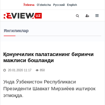
Ўзбекча
O'zbekcha
Русский
English
Янгиликлар
Қонунчилик палатасининг биринчи
мажлиси бошланди
20.01.2020 11:17
850
Унда Ўзбекистон Республикаси
Президенти Шавкат Мирзиёев иштирок
этмоқда.