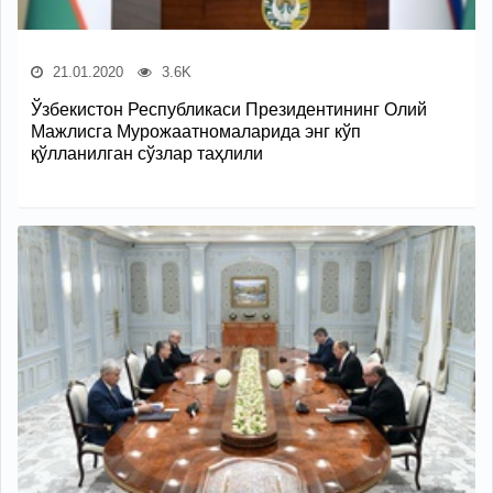
21.01.2020
3.6K
Ўзбекистон Республикаси Президентининг Олий
Мажлисга Мурожаатномаларида энг кўп
қўлланилган сўзлар таҳлили