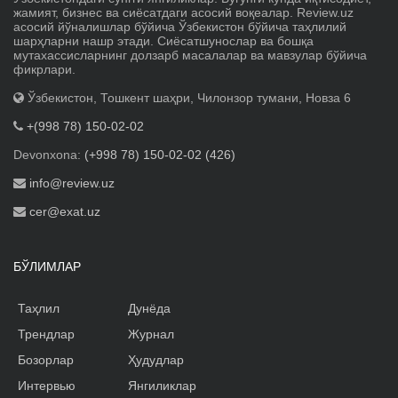
жамият, бизнес ва сиёсатдаги асосий воқеалар. Review.uz
асосий йўналишлар бўйича Ўзбекистон бўйича таҳлилий
шарҳларни нашр этади. Сиёсатшунослар ва бошқа
мутахассисларнинг долзарб масалалар ва мавзулар бўйича
фикрлари.
Ўзбекистон, Тошкент шаҳри, Чилонзор тумани, Новза 6
+(998 78) 150-02-02
Devonxona:
(+998 78) 150-02-02 (426)
info@review.uz
cer@exat.uz
БЎЛИМЛАР
Таҳлил
Дунёда
Трендлар
Журнал
Бозорлар
Ҳудудлар
Интервью
Янгиликлар