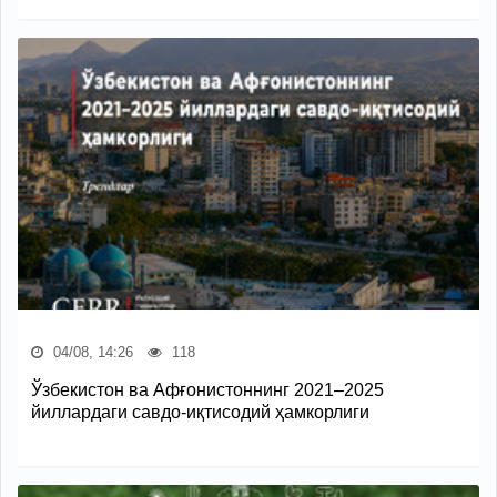
04/08, 14:26
118
Ўзбекистон ва Афғонистоннинг 2021–2025
йиллардаги савдо-иқтисодий ҳамкорлиги