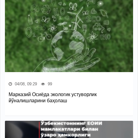
04/08, 09:29
99
Марказий Осиёда экологик устуворлик
йўналишларини баҳолаш