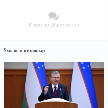
Изоҳлар қўшилмаган
Ўхшаш янгиликлар