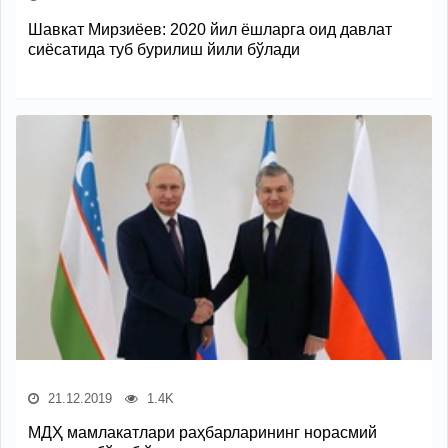
Шавкат Мирзиёев: 2020 йил ёшларга оид давлат
сиёсатида туб бурилиш йили бўлади
21.12.2019
1.4K
МДҲ мамлакатлари раҳбарларининг норасмий