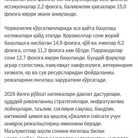
иссиқхоналар 2,2 фоизга, балиқчилик ҳавзалари 15,0
фоизга юқори экани аниқланди.
Чорвачилик кўрсаткичларида эса қайта баҳолаш
натижалари қайд этилди. Қорамоллар сони жорий
баҳолашга нисбатан 14,9 фоизга, қўй ва эчкилар 6,2
фоизга, отлар 11,2 фоизга кам бўлди. Паррандалар
сони 12,7 фоизга юқори баҳоланди. Бундай фарқлар
аграр статистика, озиқ-овқат хавфсизлиги, ветеринария
хизмати, ер ва сув ресурсларидан фойдаланиш
режаларини янгилаш заруратини кўрсатади.
2026 йилги рўйхат натижалари давлат дастурлари,
ҳудудий ривожланиш стратегиялари, инфратузилма
лойиҳалари, таълим, соғлиқни сақлаш, бандлик,
ижтимоий ҳимоя ва қишлоқ хўжалиги сиёсати учун
аниқроқ режалаштириш имконини беради.
Маълумотлар аҳоли сонини янгилаш билан