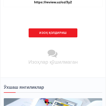
ИЗОҲ ҚОЛДИРИШ
Изоҳлар қўшилмаган
Ўхшаш янгиликлар