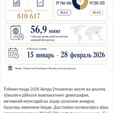
Ўзбекистонда 2026 йилда ўтказилган аҳоли ва қишлоқ
хўжалиги рўйхати мамлакатнинг демографик,
ижтимоий-иқтисодий ва аграр ҳолатини аниқроқ
баҳолаш имконини берди. Дастлабки натижаларга кўра,