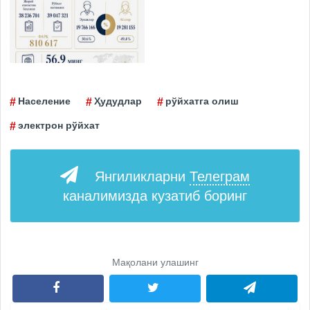
Население
Ҳудудлар
рўйхатга олиш
электрон рўйхат
Янгиликларни
Телеграм
каналимизда кузатиб боринг
Мақолани улашинг