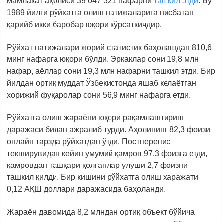
мамлакат аҳолиси 39 047 321 нафарни
ташкил этди
. Бу
1989 йилги рўйхатга олиш натижаларига нисбатан
қарийб икки баробар юқори кўрсаткичдир.
Рўйхат натижалари жорий статистик баҳолашдан 810,6
минг нафарга юқори бўлди. Эркаклар сони 19,8 млн
нафар, аёллар сони 19,3 млн нафарни ташкил этди. Бир
йилдан ортиқ муддат Ўзбекистонда яшаб келаётган
хорижий фуқаролар сони 56,9 минг нафарга етди.
Рўйхатга олиш жараёни юқори рақамлаштириш
даражаси билан ажралиб турди. Аҳолининг 82,3 фоизи
онлайн тарзда рўйхатдан ўтди. Постперепис
текширувидан кейин умумий қамров 97,3 фоизга етди,
қамровдан ташқари қолганлар улуши 2,7 фоизни
ташкил қилди. Бир кишини рўйхатга олиш харажати
0,12 АҚШ доллари даражасида баҳоланди.
Жараён давомида 8,2 млндан ортиқ объект бўйича