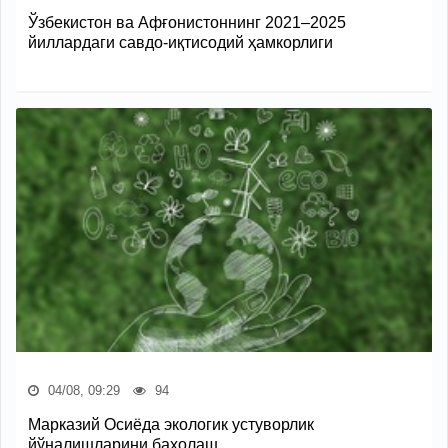
Ўзбекистон ва Афғонистоннинг 2021–2025
йиллардаги савдо-иқтисодий ҳамкорлиги
04/08, 09:29
94
Марказий Осиёда экологик устуворлик
йўналишларини баҳолаш