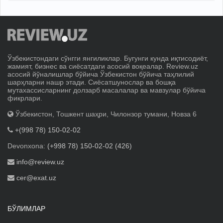
Ўзбекистондаги сўнгги янгиликлар. Бугунги кунда иқтисодиёт,
жамият, бизнес ва сиёсатдаги асосий воқеалар. Review.uz
асосий йўналишлар бўйича Ўзбекистон бўйича таҳлилий
шарҳларни нашр этади. Сиёсатшунослар ва бошқа
мутахассисларнинг долзарб масалалар ва мавзулар бўйича
фикрлари.
Ўзбекистон, Тошкент шаҳри, Чилонзор тумани, Новза 6
+(998 78) 150-02-02
Devonxona:
(+998 78) 150-02-02 (426)
info@review.uz
cer@exat.uz
БЎЛИМЛАР