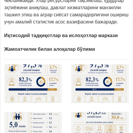
чекланмайди. Улар ресурсларни тақсимлаш, ҳудудлар
эҳтиёжини аниқлаш, давлат хизматларини манзилли
ташкил этиш ва аграр сиёсат самарадорлигини ошириш
учун амалий статистик асос вазифасини бажаради.
Иқтисодий тадқиқотлар ва ислоҳотлар маркази
Жамоатчилик билан алоқалар бўлими