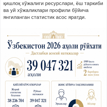
қишлоқ хўжалиги ресурслари, ёш таркиби
ва уй хўжаликлари профили бўйича
янгиланган статистик асос яратди.