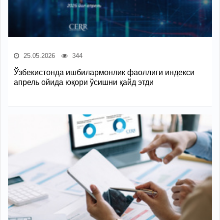
25.05.2026
344
Ўзбекистонда ишбилармонлик фаоллиги индекси
апрель ойида юқори ўсишни қайд этди