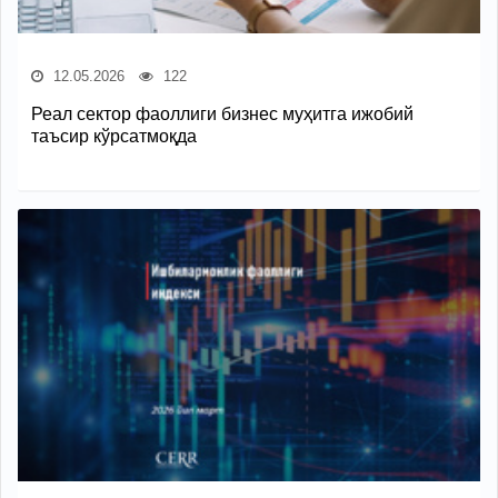
12.05.2026
122
Реал сектор фаоллиги бизнес муҳитга ижобий
таъсир кўрсатмоқда