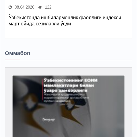
08.04.2026
122
Ўзбекистонда ишбилармонлик фаоллиги индекси
март ойида сезиларли ўсди
Оммабоп