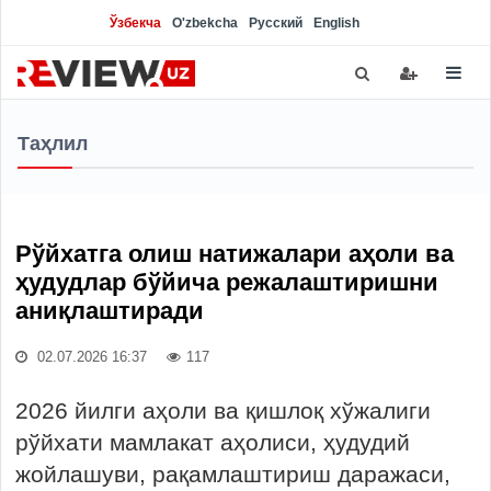
Ўзбекча
O'zbekcha
Русский
English
Таҳлил
Рўйхатга олиш натижалари аҳоли ва
ҳудудлар бўйича режалаштиришни
аниқлаштиради
02.07.2026 16:37
117
2026 йилги аҳоли ва қишлоқ хўжалиги
рўйхати мамлакат аҳолиси, ҳудудий
жойлашуви, рақамлаштириш даражаси,