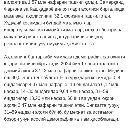
вилоятида 1,57 млн нафарни ташкил қилди. Самарқанд,
Фарғона ва Қашқадарё вилоятлари аҳолиси биргаликда
мамлакат аҳолисининг 32,1 фоизини ташкил этди.
Ҳудудий кесимдаги бундай маълумотлар
инфратузилма, ижтимоий хизматлар, меҳнат бозори ва
маҳаллий ривожланиш дастурларини аниқроқ
режалаштириш учун муҳим аҳамиятга эга.
Аҳолининг ёш таркиби мамлакат демографик салоҳияти
юқори эканини кўрсатади. 2024 йил 1 январ ҳолатига
доимий аҳоли 37,13 млн нафарни ташкил этган. Медиан
ёш 30,0 ёшга тенг бўлган. Ёш гуруҳлари кесимида 0–4
ёшдагилар 4,37 млн нафар, 5–13 ёшдагилар 6,12 млн
нафар, 14–30 ёшдагилар 9,64 млн нафар, 31–59
ёшдагилар 13,20 млн нафар, 60 ёш ва ундан юқори
аҳоли 3,47 млн нафарни ташкил этди. Энг катта гуруҳ
31–59 ёшдаги аҳоли бўлиб, бу меҳнат ва истеъмол
бозори учун асосий демографик қатлам ҳисобланади.