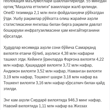
геолокация маълумотлари шакллантирилди. 55 мингдан
ортиқ “Маҳалла еттилиги” вакиллари жалб қилинди.
OneID тизимида 2,1 млн янги фойдаланувчи рўйхатдан
ўтди. Ушбу рақамлар рўйхатга олиш жараёни аҳоли
статистикасини янгилаш билан бирга рақамли давлат
бошқаруви инфратузилмасини ҳам кенгайтирганини
кўрсатади.
Ҳудудлар кесимида аҳоли сони бўйича Самарқанд
вилояти етакчи бўлиб, аҳолиси 4,38 млн нафарни
ташкил этди. Кейинги ўринларда Фарғона вилояти 4,22
млн нафар, Қашқадарё вилояти 3,72 млн нафар,
Андижон вилояти 3,52 млн нафар, Наманган вилояти
3,19 млн нафар, Тошкент шаҳри 3,18 млн нафар ва
Тошкент вилояти 3,16 млн нафар кўрсаткич билан қайд
этилди.
Энг кам аҳоли Сирдарё вилоятида 946,3 минг нафар,
Навоий вилоятида 1,11 млн нафар ва Жиззах