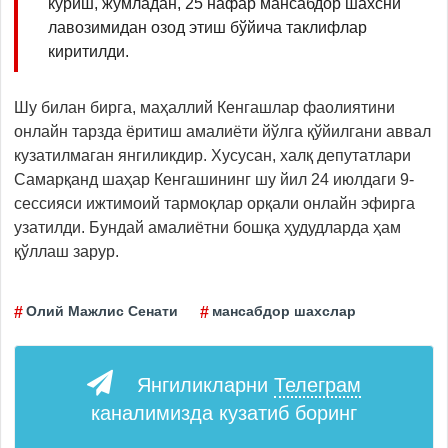
кўриш, жумладан, 25 нафар мансабдор шахсни
лавозимидан озод этиш бўйича таклифлар
киритилди.
Шу билан бирга, маҳаллий Кенгашлар фаолиятини
онлайн тарзда ёритиш амалиёти йўлга қўйилгани аввал
кузатилмаган янгиликдир. Хусусан, халқ депутатлари
Самарқанд шаҳар Кенгашининг шу йил 24 июлдаги 9-
сессияси ижтимоий тармоқлар орқали онлайн эфирга
узатилди. Бундай амалиётни бошқа ҳудудларда ҳам
қўллаш зарур.
Олий Мажлис Сенати
мансабдор шахслар
Янгиликларни
Телеграм
каналимизда кузатиб боринг