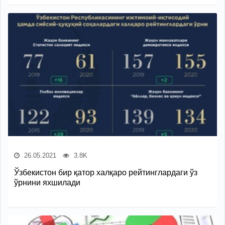
26.05.2021
3.8K
Ўзбекистон бир қатор халқаро рейтинглардаги ўз
ўрнини яхшилади