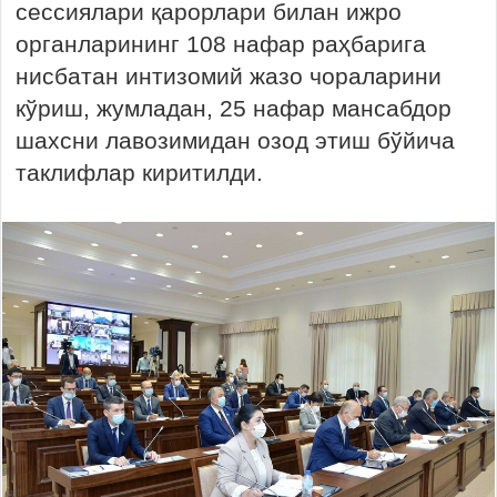
сессиялари қарорлари билан ижро
органларининг 108 нафар раҳбарига
нисбатан интизомий жазо чораларини
кўриш, жумладан, 25 нафар мансабдор
шахсни лавозимидан озод этиш бўйича
таклифлар киритилди.