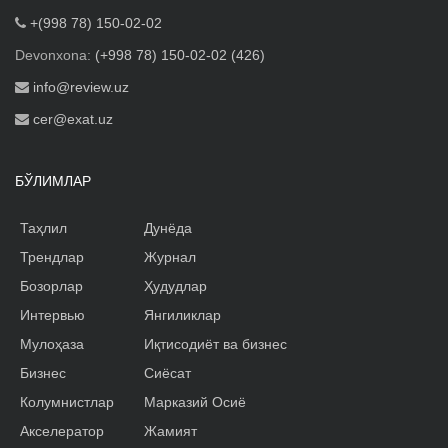
+(998 78) 150-02-02
Devonxona:
(+998 78) 150-02-02 (426)
info@review.uz
cer@exat.uz
БЎЛИМЛАР
Таҳлил
Дунёда
Трендлар
Журнал
Бозорлар
Ҳудудлар
Интервью
Янгиликлар
Мулоҳаза
Иқтисодиёт ва бизнес
Бизнес
Сиёсат
Колумнистлар
Марказий Осиё
Акселератор
Жамият