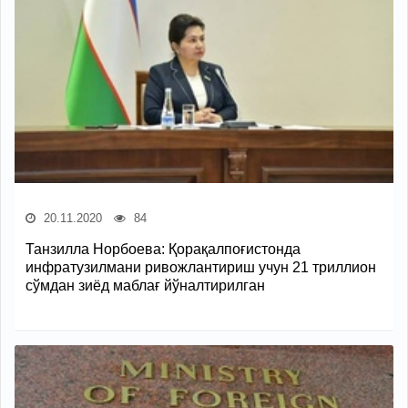
20.11.2020
84
Танзилла Норбоева: Қорақалпоғистонда
инфратузилмани ривожлантириш учун 21 триллион
сўмдан зиёд маблағ йўналтирилган