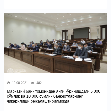
19.08.2021
482
Марказий банк томонидан янги кўринишдаги 5 000
сўмлик ва 10 000 cўмлик банкнотларнинг
чиқарилиши режалаштирилмоқда