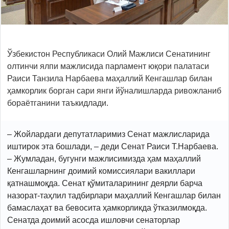
Ўзбекистон Республикаси Олий Мажлиси Сенатининг
олтинчи ялпи мажлисида парламент юқори палатаси
Раиси Танзила Нарбаева маҳаллий Кенгашлар билан
ҳамкорлик борган сари янги йўналишларда ривожланиб
бораётганини таъкидлади.
– Жойлардаги депутатларимиз Сенат мажлисларида
иштирок эта бошлади, – деди Сенат Раиси Т.Нарбаева.
– Жумладан, бугунги мажлисимизда ҳам маҳаллий
Кенгашларнинг доимий комиссиялари вакиллари
қатнашмоқда. Сенат қўмиталарининг деярли барча
назорат-таҳлил тадбирлари маҳаллий Кенгашлар билан
бамаслаҳат ва бевосита ҳамкорликда ўтказилмоқда.
Сенатда доимий асосда ишловчи сенаторлар