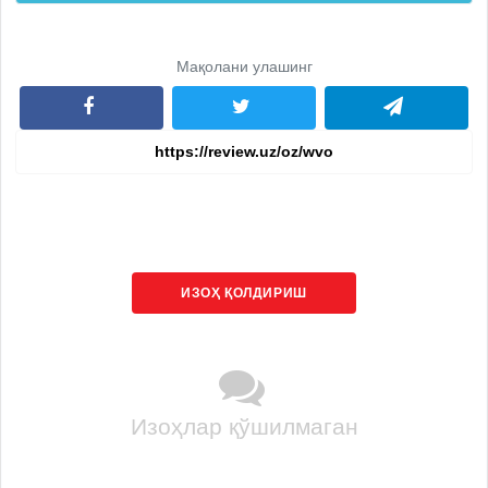
Мақолани улашинг
ИЗОҲ ҚОЛДИРИШ
Изоҳлар қўшилмаган