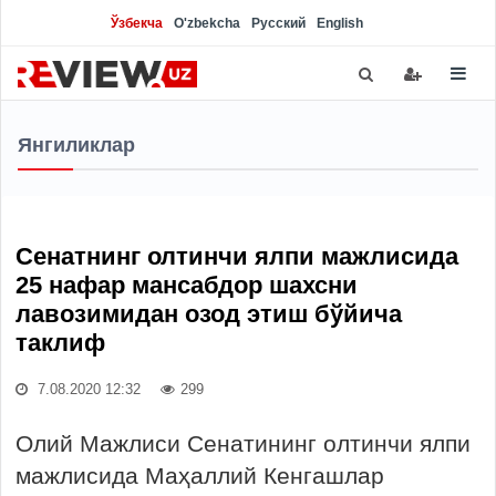
Ўзбекча
O'zbekcha
Русский
English
Янгиликлар
Сенатнинг олтинчи ялпи мажлисида
25 нафар мансабдор шахсни
лавозимидан озод этиш бўйича
таклиф
7.08.2020 12:32
299
Олий Мажлиси Сенатининг олтинчи ялпи
мажлисида Маҳаллий Кенгашлар