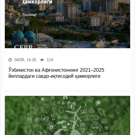
04/08, 14:26
114
Ўзбекистон ва Афғонистоннинг 2021–2025
йиллардаги савдо-иқтисодий ҳамкорлиги