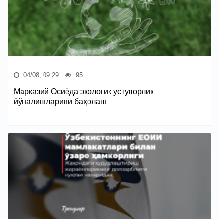
04/08, 09:29
95
Марказий Осиёда экологик устуворлик
йўналишларини баҳолаш