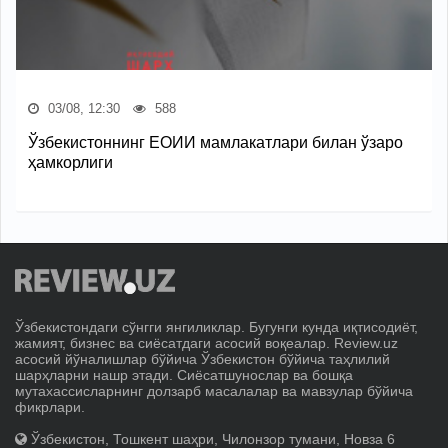
03/08, 12:30
588
Ўзбекистоннинг ЕОИИ мамлакатлари билан ўзаро
ҳамкорлиги
Ўзбекистондаги сўнгги янгиликлар. Бугунги кунда иқтисодиёт,
жамият, бизнес ва сиёсатдаги асосий воқеалар. Review.uz
асосий йўналишлар бўйича Ўзбекистон бўйича таҳлилий
шарҳларни нашр этади. Сиёсатшунослар ва бошқа
мутахассисларнинг долзарб масалалар ва мавзулар бўйича
фикрлари.
Ўзбекистон, Тошкент шаҳри, Чилонзор тумани, Новза 6