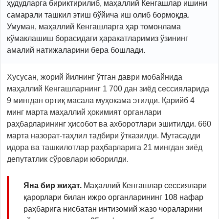
ҳудудларга бириктирилиб, маҳаллий Кенгашлар ишини
самарали ташкил этиш бўйича иш олиб бормоқда.
Умуман, маҳаллий Кенгашларга ҳар томонлама
кўмаклашиш борасидаги ҳаракатларимиз ўзининг
амалий натижаларини бера бошлади.
Хусусан, жорий йилнинг ўтган даври мобайнида
маҳаллий Кенгашларнинг 1 700 дан зиёд сессияларида
9 мингдан ортиқ масала муҳокама этилди. Қарийб 4
минг марта маҳаллий ҳокимият органлари
раҳбарларининг ҳисобот ва ахборотлари эшитилди. 660
марта назорат-таҳлил тадбири ўтказилди. Мутасадди
идора ва ташкилотлар раҳбарларига 21 мингдан зиёд
депутатлик сўровлари юборилди.
Яна бир жиҳат.
Маҳаллий Кенгашлар сессиялари
қарорлари билан ижро органларининг 108 нафар
раҳбарига нисбатан интизомий жазо чораларини