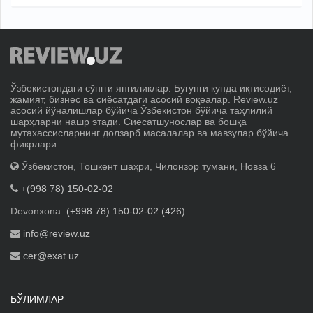
Ўзбекистондаги сўнгги янгиликлар. Бугунги кунда иқтисодиёт,
жамият, бизнес ва сиёсатдаги асосий воқеалар. Review.uz
асосий йўналишлар бўйича Ўзбекистон бўйича таҳлилий
шарҳларни нашр этади. Сиёсатшунослар ва бошқа
мутахассисларнинг долзарб масалалар ва мавзулар бўйича
фикрлари.
Ўзбекистон, Тошкент шаҳри, Чилонзор тумани, Новза 6
+(998 78) 150-02-02
Devonxona:
(+998 78) 150-02-02 (426)
info@review.uz
cer@exat.uz
БЎЛИМЛАР