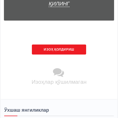
ҚИЛИНГ
ИЗОҲ ҚОЛДИРИШ
Изоҳлар қўшилмаган
Ўхшаш янгиликлар