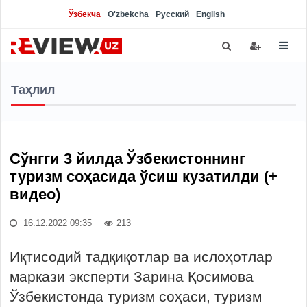
Ўзбекча
O'zbekcha
Русский
English
Таҳлил
Сўнгги 3 йилда Ўзбекистоннинг
туризм соҳасида ўсиш кузатилди (+
видео)
16.12.2022 09:35
213
Иқтисодий тадқиқотлар ва ислоҳотлар
маркази эксперти Зарина Қосимова
Ўзбекистонда туризм соҳаси, туризм