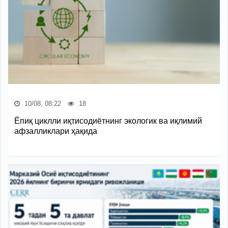
10/08, 08:22
18
Ёпиқ циклли иқтисодиётнинг экологик ва иқлимий
афзалликлари ҳақида