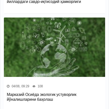
йиллардаги савдо-иқтисодий ҳамкорлиги
04/08, 09:29
108
Марказий Осиёда экологик устуворлик
йўналишларини баҳолаш