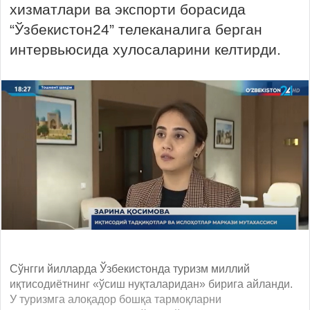
хизматлари ва экспорти борасида
“Ўзбекистон24” телеканалига берган
интервьюсида хулосаларини келтирди.
Сўнгги йилларда Ўзбекистонда туризм миллий
иқтисодиётнинг «ўсиш нуқталаридан» бирига айланди.
У туризмга алоқадор бошқа тармоқларни