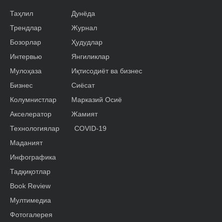
Таҳлил
Дунёда
Трендлар
Журнал
Бозорлар
Ҳудудлар
Интервью
Янгиликлар
Мулоҳаза
Иқтисодиёт ва бизнес
Бизнес
Сиёсат
Колумнистлар
Марказий Осиё
Акселератор
Жамият
Технологиялар
COVID-19
Маданият
Инфографика
Тадқиқотлар
Book Review
Мултимедиа
Фотогалерея