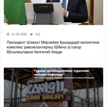
11.03.2026
112
Президент Шавкат Мирзиёев Қашқадарё вилоятини
комплекс ривожлантириш бўйича устувор
йўналишларни белгилаб берди