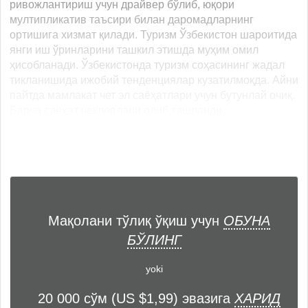
ривожлантириш учун драйвер бўлиб, юқори
мултипликатив таъсири билан даромадларнинг
ортишига хизмат қилади. Туризм Ўзбекистон шароитида
янги иш ўринларини ташкил этишда муҳим омил
ҳисобланади. Ўзбекистонда туризм соҳасининг жадал
тикланишида ижобий тенденциялар кузатилмоқда. Айни
пайтда мамлакат чет эл саёҳатлари учун бутунлай очиқ.
Барча саёҳат чекловлари олиб ташланди.... ...
Мақолани тўлиқ ўқиш учун
ОБУНА
БЎЛИНГ
yoki
20 000 сўм (US $1,99) эвазига
ХАРИД