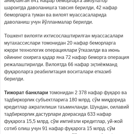
аниқланган 841 нафар беморларга амбулатор
шароитда даволанишга тавсия берилди, 42 нафар
беморларга туман ва вилоят муассасаларида
даволаниш учун йўлланмалар берилди.
Тошкент вилояти ихтисослаштирилган муассасалари
мутахассислари томонидан 20 нафар беморларга
юқори технологик операциялари ўтказилди ва июнь
ойининг охирига қадар яна 72 нафар беморга операция
режалаштирилди. Вилоятда 66 нафар эҳтиёжманд
фуқароларга реабилитация воситалари етказиб
берилди.
Тижорат банклари
томонидан 2 378 нафар фуқаро ва
тадбиркорлик субъектларига 180 млрд. сўм миқдорида
кредитлар ажратилиши таъминланди. Шундан, оилавий
тадбиркорлик дастурлари доирасида 633 нафар
фуқарога 15,5 млрд. сўм имтиёзли кредитлар, уй-жой
сотиб олиш учун 91 нафар фуқарога 15 млрд. сўм