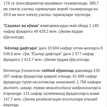
176 та трансформатор мукаммал таъмирланди, 388,7
км электр узатиш тармоқлари жорий таъмирланди ва
29,9 км янги электр узатиш тармоқлари тортилди.
“
Саҳоват ва кўмак
” жамғармасидан май ойида 1 140
нафар фуқарога 49 429,2 млн. сўмлик ёрдам
кўрсатилди;
“
Аёллар дафтари
” даги 10 604 нафар хотин-қизларга 6
036,6 млн. сўм, “Ёшлар дафтари” даги 1 577 нафар
фуқарога 2 413,7 млн. сўмлик ёрдам кўрсатилди.
Вилоятда ўтказилган
тиббий кўриклар
давомида 230
287 нафар фуқаролар қамраб олинди, 81 698 нафар
фуқарода турли касалликлар аниқланиб, 1 768 нафари
(вилоят, шаҳар, туман миқиёсидаги)
шифохоналарга
ётқизилди. 131 нафар эҳтиёжманд фуқароларга жами
147,7 млн. сўмлик реабилитация воситалари етказиб
берилди.