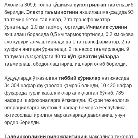
Аҳолига 309,6 тонна қўшимча
суюлтрилган газ
етказиб
берилди.
Электр таъминоти
ни
яхшилаш мақсадида 93
та темир бетон таянчлар, 2 та трансформатор
ўрнатилди, 1,0 км тармоқ тортилди.
Ичимлик сувини
яхшилаш борасида 0,5 км тармоқ тортилди, 0,2 км оқова
сув қувури алмаштирилди ва 1 та трансфарматор, 2 та
зулфин янгидан ўрнатилди, 2 та насос таъмирланди. 9
та туман
(шаҳар)
даги 40
та кўп қаватли уйларда
таъмирлаш, ободонлаштириш ишлари олиб борилди.
Ҳудудларда ўтказилган
тиббий кўриклар
натижасида
34 304 нафар фуқаролар қамраб олинди, 10 420 нафар
фуқарода турли касалликлар аниқланган бўлиб, 785
нафари шифохоналарга ётқизилди. Юқори технологик
операцияларга мухтож 9 нафар беморга Республика
ихтисослаштирилган марказларида даволаниш учун
ордер берилди.
Тадбиркорликни ривожлантириш
мақсадида тижорат