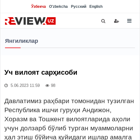
Ўзбекча
O'zbekcha
Русский
English
Янгиликлар
Уч вилоят сарҳисоби
5.06.2023 11:59
98
Давлатимиз раҳбари томонидан тузилган
Республика ишчи гуруҳи Андижон,
Хоразм ва Тошкент вилоятларида аҳоли
учун долзарб бўлиб турган муаммоларни
ҳал этиш бўйича қуйидаги ишлар амалга