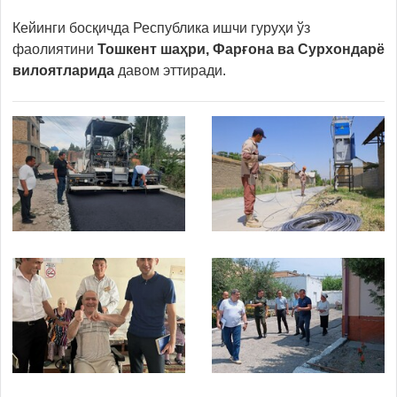
Кейинги босқичда Республика ишчи гуруҳи ўз
фаолиятини
Тошкент шаҳри, Фарғона ва Сурхондарё
вилоятларида
давом эттиради.