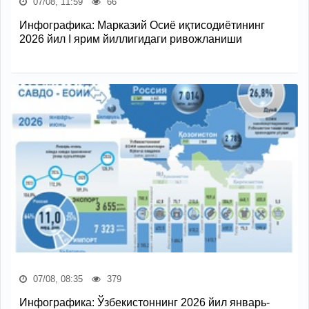
07/08, 11:59
66
Инфографика: Марказий Осиё иқтисодиётининг
2026 йил I ярим йиллигидаги ривожланиши
07/08, 08:35
379
Инфографика: Ўзбекистоннинг 2026 йил январь-