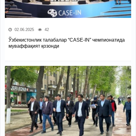
02.06.2025
42
Ўзбекистонлик талабалар “CASE-IN” чемпионатида
муваффақият қозонди