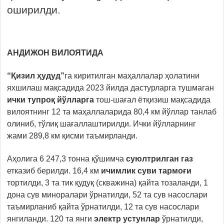
оширилди.
АНДИЖОН ВИЛОЯТИДА
“Қизил ҳудуд”
га киритилган маҳаллалар ҳолатини
яхшилаш мақсадида 2023 йилда дастурларга тушмаган
ички тупроқ йўлларга
тош-шағал ётқизиш мақсадида
вилоятнинг 12 та маҳаллаларида 80,4 км йўллар танлаб
олиниб, тўлиқ шағаллаштирилди. Ички йўлларнинг
жами 289,8 км қисми таъмирланди.
Аҳолига 6 247,3 тонна қўшимча
суюлтрилган газ
етказиб берилди. 16,4 км
ичимлик суви тармоғи
тортилди, 3 та тик қудуқ (скважина) қайта тозаланди, 1
дона сув миноралари ўрнатилди, 52 та сув насослари
таъмирланиб қайта ўрнатилди, 12 та сув насослари
янгиланди. 120 та янги
электр
устунлар
ўрнатилди,