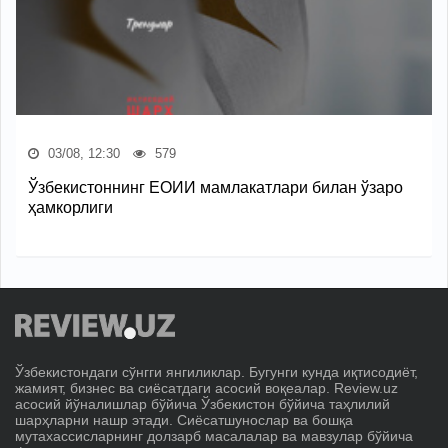
03/08, 12:30
579
Ўзбекистоннинг ЕОИИ мамлакатлари билан ўзаро
ҳамкорлиги
Ўзбекистондаги сўнгги янгиликлар. Бугунги кунда иқтисодиёт,
жамият, бизнес ва сиёсатдаги асосий воқеалар. Review.uz
асосий йўналишлар бўйича Ўзбекистон бўйича таҳлилий
шарҳларни нашр этади. Сиёсатшунослар ва бошқа
мутахассисларнинг долзарб масалалар ва мавзулар бўйича