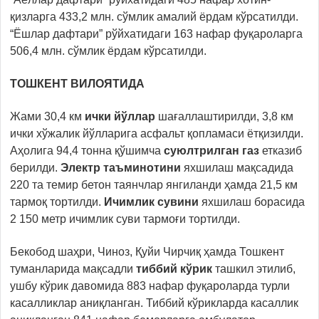
қизларга 433,2 млн. сўмлик амалий ёрдам кўрсатилди.
“Ёшлар дафтари” рўйхатидаги 163 нафар фуқароларга
506,4 млн. сўмлик ёрдам кўрсатилди.
ТОШКЕНТ ВИЛОЯТИДА
Жами 30,4 км
ички йўллар
шағаллаштирилди, 3,8 км
ички хўжалик йўлларига асфальт қопламаси ётқизилди.
Аҳолига 94,4
тонна қўшимча
суюлтрилган газ
етказиб
берилди.
Электр таъминоти
ни
яхшилаш мақсадида
220 та темир бетон таянчлар янгиланди ҳамда 21,5 км
тармоқ тортилди.
Ичимлик сувини
яхшилаш борасида
2 150 метр ичимлик суви тармоғи тортилди.
Бекобод шаҳри, Чиноз, Қуйи Чирчиқ ҳамда Тошкент
туманларида мақсадли
тиббий кўрик
ташкил этилиб,
ушбу кўрик давомида 883 нафар фуқароларда турли
касалликлар аниқланган. Тиббий кўрикларда касаллик