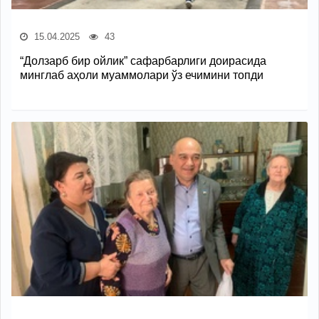
15.04.2025
43
“Долзарб бир ойлик” сафарбарлиги доирасида
минглаб аҳоли муаммолари ўз ечимини топди