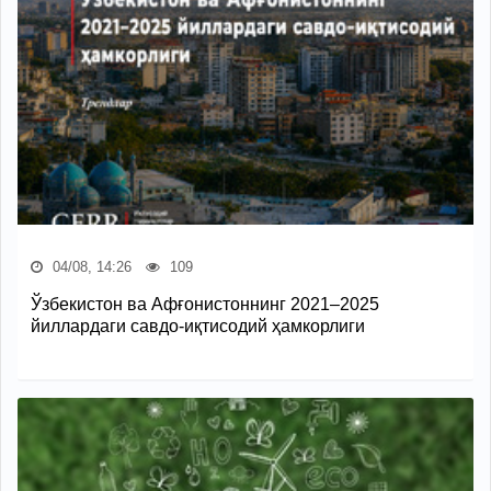
04/08, 14:26
109
Ўзбекистон ва Афғонистоннинг 2021–2025
йиллардаги савдо-иқтисодий ҳамкорлиги