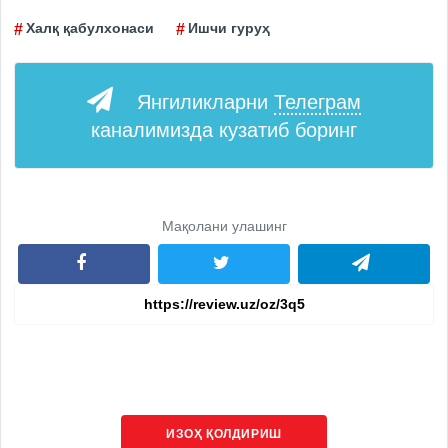
Халқ қабулхонаси
Ишчи гуруҳ
Янгиликларни
Телеграм
каналимизда кузатиб боринг
Мақолани улашинг
ИЗОҲ ҚОЛДИРИШ