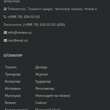
фикрлари.
Ўзбекистон, Тошкент шаҳри, Чилонзор тумани, Новза 6
+(998 78) 150-02-02
Devonxona:
(+998 78) 150-02-02 (426)
info@review.uz
cer@exat.uz
БЎЛИМЛАР
Таҳлил
Дунёда
Трендлар
Журнал
Бозорлар
Ҳудудлар
Интервью
Янгиликлар
Мулоҳаза
Иқтисодиёт ва бизнес
Бизнес
Сиёсат
Колумнистлар
Марказий Осиё