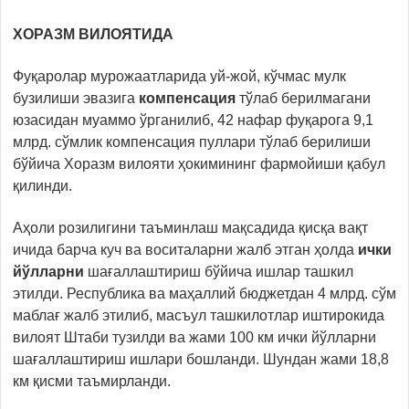
ХОРАЗМ ВИЛОЯТИДА
Фуқаролар мурожаатларида уй-жой, кўчмас мулк
бузилиши эвазига
компенсация
тўлаб берилмагани
юзасидан муаммо ўрганилиб, 42 нафар фуқарога 9,1
млрд. сўмлик компенсация пуллари тўлаб берилиши
бўйича Хоразм вилояти ҳокимининг фармойиши қабул
қилинди.
Аҳоли розилигини таъминлаш мақсадида қисқа вақт
ичида барча куч ва воситаларни жалб этган ҳолда
ички
йўлларни
шағаллаштириш бўйича ишлар ташкил
этилди. Республика ва маҳаллий бюджетдан 4 млрд. сўм
маблағ жалб этилиб, масъул ташкилотлар иштирокида
вилоят Штаби тузилди ва жами 100 км ички йўлларни
шағаллаштириш ишлари бошланди. Шундан жами 18,8
км қисми таъмирланди.