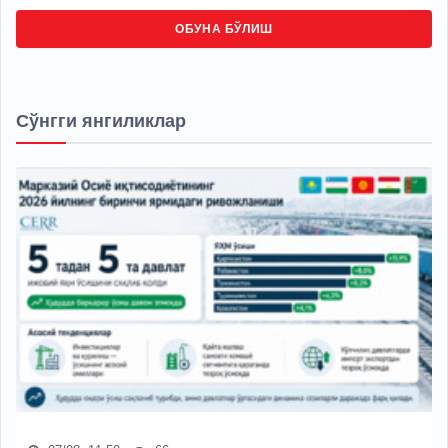
ОБУНА БЎЛИШ
Сўнгги янгиликлар