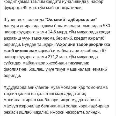
кредит ҳамда таълим кредити йўналишида 6 нафар
фуқарога 45 млн. сўм маблағ ажратилди.
Шунингдек, вилоятда “
Оилавий тадбиркорлик
”
дастури доирасида ҳоким ёрдамчилари томонидан 580
нафар фуқарога жами 14,6 млрд. сўм миқдорида кредит
ажратиш учун тавсиянома берилиб, кредит ажратиб
берилди. Бундан ташқари, “
Аҳолини тадбиркорликка
жалб қилиш жамғарма
”си маблағлари ҳисобидан 67
нафар фуқарога жами 271,2 млн. сўм миқдорида
субсидия маблағлари ҳисобидан тикувчилик
фаолиятини бошлаш учун тикув машиналари етказиб
берилди.
Ҳудудларда аниқланган муаммоларни ҳар томонлама
таҳлил қилиш ва ҳал этиш мақсадида аниқ
молиялаштириш манбалари, ижро муддатлари ва
масъул ижрочилар белгиланган ҳолда чора-тадбирлар
режаси ишлаб чиқилиб, ижроси назоратга олинди.