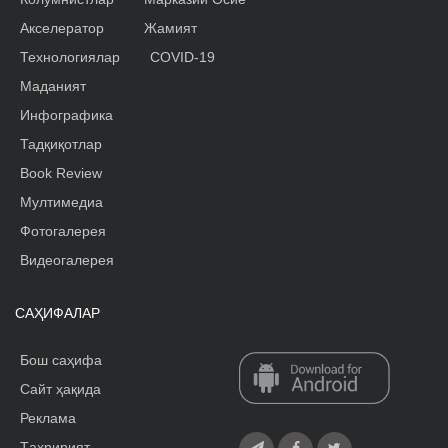
Акселератор
Жамият
Технологиялар
COVID-19
Маданият
Инфографика
Тадқиқотлар
Book Review
Мултимедиа
Фотогалерея
Видеогалерея
САҲИФАЛАР
Бош саҳифа
Сайт ҳақида
Реклама
Tаҳририят