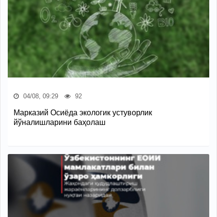
04/08, 09:29
92
Марказий Осиёда экологик устуворлик
йўналишларини баҳолаш