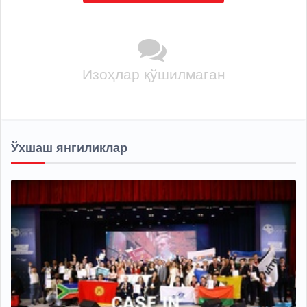
Изоҳлар қўшилмаган
Ўхшаш янгиликлар