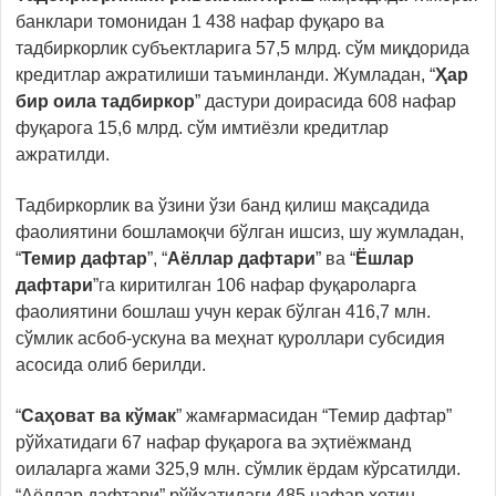
банклари томонидан 1 438 нафар фуқаро ва
тадбиркорлик субъектларига 57,5 млрд. сўм миқдорида
кредитлар ажратилиши таъминланди. Жумладан, “
Ҳар
бир оила тадбиркор
” дастури доирасида 608 нафар
фуқарога 15,6 млрд. сўм имтиёзли кредитлар
ажратилди.
Тадбиркорлик ва ўзини ўзи банд қилиш мақсадида
фаолиятини бошламоқчи бўлган ишсиз, шу жумладан,
“
Темир дафтар
”, “
Аёллар дафтари
” ва “
Ёшлар
дафтари
”га киритилган 106 нафар фуқароларга
фаолиятини бошлаш учун керак бўлган 416,7 млн.
сўмлик асбоб-ускуна ва меҳнат қуроллари субсидия
асосида олиб берилди.
“
Саҳоват ва кўмак
” жамғармасидан “Темир дафтар”
рўйхатидаги 67 нафар фуқарога ва эҳтиёжманд
оилаларга жами 325,9 млн. сўмлик ёрдам кўрсатилди.
“Аёллар дафтари” рўйхатидаги 485 нафар хотин-