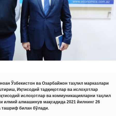
ноан Ўзбекистон ва Озарбайжон таҳлил марказлари
штириш, Иқтисодий тадқиқотлар ва ислоҳотлар
 иқтисодий ислоҳотлар ва коммуникацияларни таҳлил
ги илмий алмашинув мақсадида 2021 йилнинг 26
а ташриф билан бўлади.