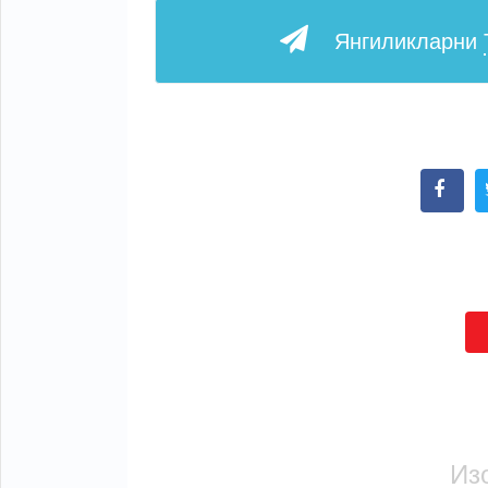
Янгиликларни
Из