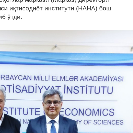
си иқтисодиёт институти (НАНА) бош
б ўтди.