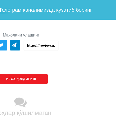
Телеграм
каналимизда кузатиб боринг
Мақолани улашинг
ИЗОҲ ҚОЛДИРИШ
оҳлар қўшилмаган