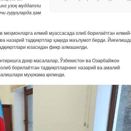
инг узоқ муддатли
чи гуруҳларда ҳам
ов меҳмонларга илмий муассасада олиб борилаётган илмий
 ва назарий тадқиқотлар ҳақида маълумот берди. Йиғилишд
тадқиқотлари юзасидан фикр алмашилди.
тиришга доир масалалар, Ўзбекистон ва Озарбайжон
олиб борилаётган тадқиқотларнинг назарий ва амалий
ўналишлари муҳокама қилинди.