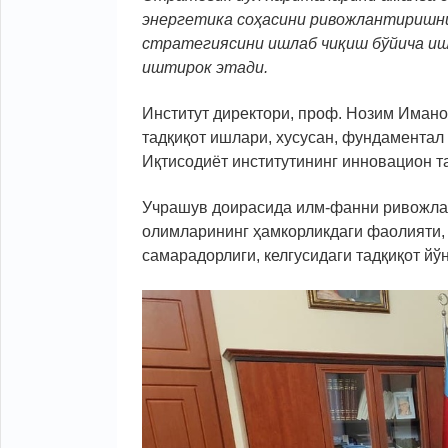
энергетика соҳасини ривожлантиришн
стратегиясини ишлаб чиқиш бўйича иш
иштирок этади.
Институт директори, проф. Нозим Иман
тадқиқот ишлари, хусусан, фундаментал
Иқтисодиёт институтининг инновацион 
Учрашув доирасида илм-фанни ривожлан
олимларининг ҳамкорликдаги фаолияти, 
самарадорлиги, келгусидаги тадқиқот й