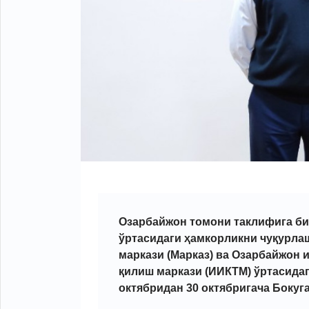
Озарбайжон томони таклифига би
ўртасидаги ҳамкорликни чуқурла
маркази (Марказ) ва Озарбайжон
қилиш маркази (ИИКТМ) ўртасида
октябридан 30 октябригача Бокуг