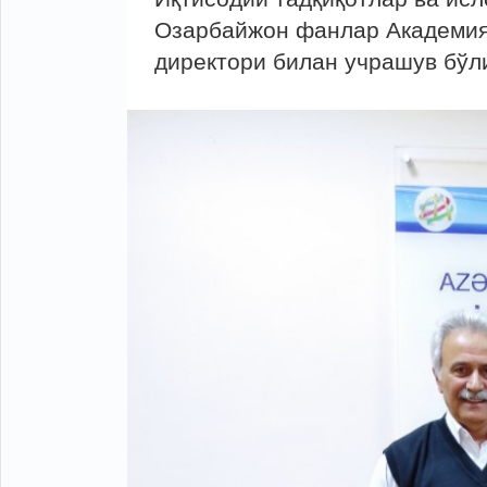
Озарбайжон фанлар Академия
директори билан учрашув бўли