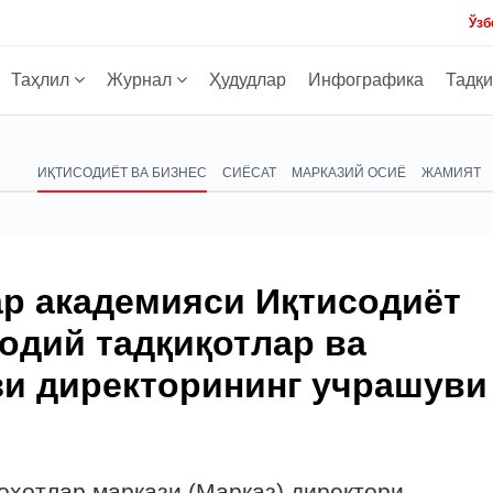
Ўзб
Таҳлил
Журнал
Ҳудудлар
Инфографика
Тадқ
ИҚТИСОДИЁТ ВА БИЗНЕС
СИЁСАТ
МАРКАЗИЙ ОСИЁ
ЖАМИЯТ
р академияси Иқтисодиёт
одий тадқиқотлар ва
зи директорининг учрашуви
оҳотлар маркази (Марказ) директори