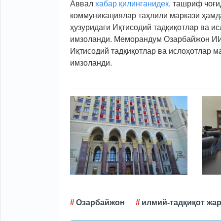
Аввал
хабар қилинганидек,
ташриф чоғи
коммуникациялар таҳлили маркази ҳамд
ҳузуридаги Иқтисодий тадқиқотлар ва и
имзоланди. Меморандум Озарбайжон ИИ
Иқтисодий тадқиқотлар ва ислоҳотлар м
имзоланди.
Озарбайжон
илмий-тадқиқот жа