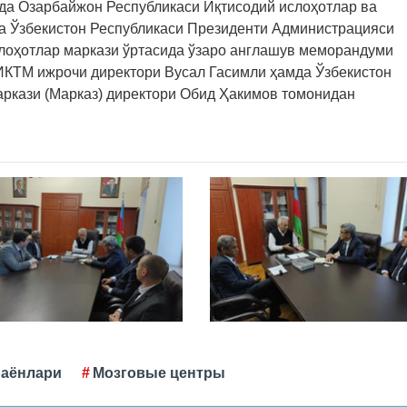
да Озарбайжон Республикаси Иқтисодий ислоҳотлар ва
а Ўзбекистон Республикаси Президенти Администрацияси
слоҳотлар маркази ўртасида ўзаро англашув меморандуми
КТМ ижрочи директори Вусал Гасимли ҳамда Ўзбекистон
аркази (Марказ) директори Обид Ҳакимов томонидан
раёнлари
Мозговые центры