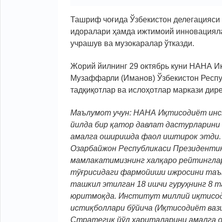
Ташриф чоғида Ўзбекистон делегацияси
идоралари ҳамда ижтимоий инновациял
учрашув ва музокаралар ўтказди.
Жорий йилнинг 29 октябрь куни НАНА И
Музаффарли (Иманов) Ўзбекистон Респу
тадқиқотлар ва ислоҳотлар маркази дир
Маълумот учун: НАНА Иқтисодиёт ин
йилда бир қатор давлат дастурларини
амалга оширишда фаол иштирок этди
Озарбайжон Республикаси Президенти
мамлакатимизнинг халқаро рейтингла
тўғрисидаги фармойиши ижросини таъ
ташкил этилган 18 ишчи гуруҳнинг 8 
юритмоқда. Институт миллий иқтисо
истиқболлари бўйича (Иқтисодиёт вази
Стратегик йўл хариталарини амалга 