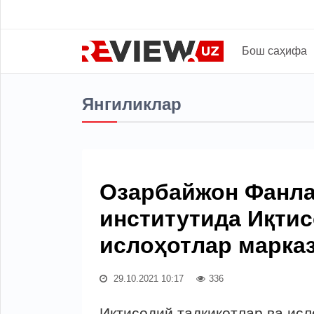
Бош саҳифа
Янгиликлар
Озарбайжон Фанла
институтида Иқтис
ислоҳотлар марка
29.10.2021 10:17
336
Иқтисодий тадқиқотлар ва исл