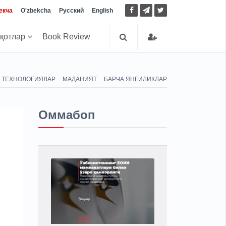
екча
O'zbekcha
Русский
English
иқотлар
Book Review
ТЕХНОЛОГИЯЛАР
МАДАНИЯТ
БАРЧА ЯНГИЛИКЛАР
Оммабоп