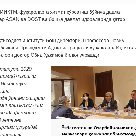
 ИИКТМ, фуқароларга хизмат кўрсатиш бўйича давлат
ар ASAN ва DOST ва бошқа давлат идораларида қатор
қтисодиёт институти Бош директори, Профессор Назим
бликаси Президенти Администрацияси ҳузуридаги Иқтисод
ектори доктор Обид Ҳакимов билан учрашди.
ститути 2020
 ишлаб чиқиш ва
. Институт
нинг
рда ўрнини ошириш
минлаш мақсадида
тасида фаолият
диётнинг
рлиги ҳузурида)
Ўзбекистон ва Озарбайжоннинг ақ
марказлари ҳамкорлик ўрнатмоқд
ошириш ва