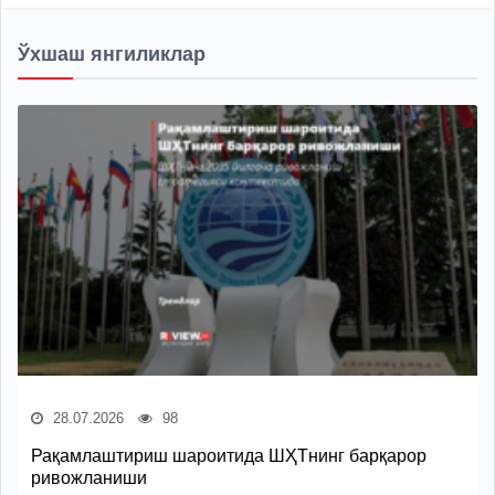
Ўхшаш янгиликлар
28.07.2026
98
Рақамлаштириш шароитида ШҲТнинг барқарор
ривожланиши