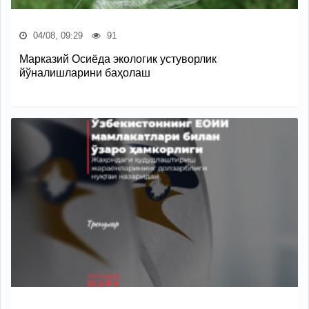
04/08, 09:29
91
Марказий Осиёда экологик устуворлик
йўналишларини баҳолаш