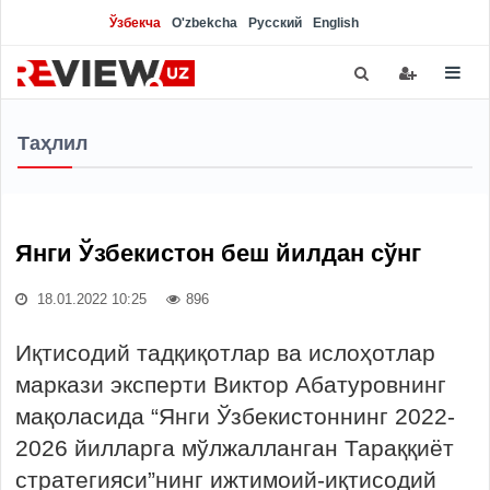
Ўзбекча
O'zbekcha
Русский
English
Таҳлил
Янги Ўзбекистон беш йилдан сўнг
18.01.2022 10:25
896
Иқтисодий тадқиқотлар ва ислоҳотлар
маркази эксперти Виктор Абатуровнинг
мақоласида “Янги Ўзбекистоннинг 2022-
2026 йилларга мўлжалланган Тараққиёт
стратегияси”нинг ижтимоий-иқтисодий