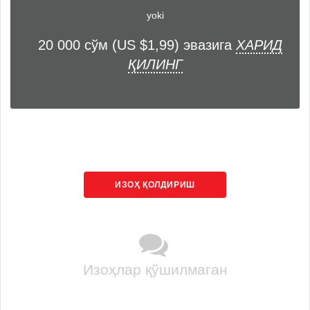
yoki
20 000 сўм (US $1,99) эвазига
ХАРИД
ҚИЛИНГ
ИЗОҲ ҚОЛДИРИШ
Изоҳлар қўшилмаган