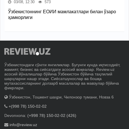
03/08, 12:30
573
Ўзбекистоннинг ЕОИИ мамлакатлари билан ўзаро
ҳамкорлиги
Ўзбекистондаги сўнгги янгиликлар. Бугунги кунда иқтисодиёт,
жамият, бизнес ва сиёсатдаги асосий воқеалар. Review.uz
асосий йўналишлар бўйича Ўзбекистон бўйича таҳлилий
шарҳларни нашр этади. Сиёсатшунослар ва бошқа
мутахассисларнинг долзарб масалалар ва мавзулар бўйича
фикрлари.
Ўзбекистон, Тошкент шаҳри, Чилонзор тумани, Новза 6
+(998 78) 150-02-02
Devonxona:
(+998 78) 150-02-02 (426)
info@review.uz