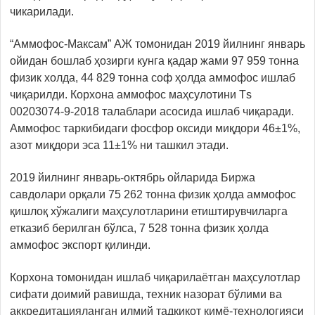
чикарилади.
“Аммофос-Максам” АЖ томонидан 2019 йилнинг январь
ойидан бошлаб ҳозирги кунга қадар жами 97 959 тонна
физик холда, 44 829 тонна соф ҳолда аммофос ишлаб
чиқарилди. Корхона аммофос маҳсулотини Тs
00203074-9-2018 талаблари асосида ишлаб чиқаради.
Аммофос таркибидаги фосфор оксиди миқдори 46±1%,
азот миқдори эса 11±1% ни ташкил этади.
2019 йилнинг январь-октябрь ойларида Биржа
савдолари орқали 75 262 тонна физик ҳолда аммофос
қишлоқ хўжалиги маҳсулотларини етиштирувчиларга
етказиб берилган бўлса, 7 528 тонна физик ҳолда
аммофос экспорт қилинди.
Корхона томонидан ишлаб чиқарилаётган маҳсулотлар
сифати доимий равишда, техник назорат бўлими ва
аккредитацияланган илмий тадқиқот кимё-технологияси