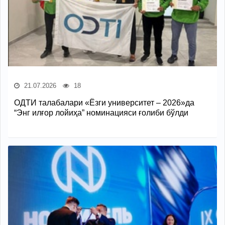
21.07.2026
18
ОДТИ талабалари «Ёзги университет – 2026»да
“Энг илғор лойиҳа” номинацияси ғолиби бўлди