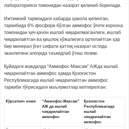
лабораторияси томонидан назорат қилиниб борилади.
Ижтимоий тармоқдаги хабарда ҳавола қилинган,
таркибида 6% фосфори бўлган аммофос ўғити корхона
томонидан ҳеч қачон ишлаб чиқарилмаганлиги, ишлаб
чиқарилаётган ва қишлоқ хўжалигига ортилаётган ҳар
бир минерал ўғит сифати қаттиқ назорат остида
эканлигини алоҳида таъкидлаб ўтиш лозим.
Қуйидаги жавдалда “Аммофос-Максам” АЖда ишлаб
чиқарилаётган аммофос ҳамда Қозоғистон
Республикасида ишлаб чиқарилаётган аммофос
таркиби тўғрисидаги маълумотлар келтирилган:
Кўрсаткич номи
“Аммофос-Максам”
Қозоғистон
АЖ да ишлаб
Республикасида
чиқарилаётган
ишлаб
аммофос
чиқарилаётган
аммофос