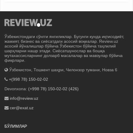
Ўзбекистондаги сўнгги янгиликлар. Бугунги кунда иқтисодиёт,
жамият, бизнес ва сиёсатдаги асосий воқеалар. Review.uz
асосий йўналишлар бўйича Ўзбекистон бўйича таҳлилий
шарҳларни нашр этади. Сиёсатшунослар ва бошқа
мутахассисларнинг долзарб масалалар ва мавзулар бўйича
фикрлари.
Ўзбекистон, Тошкент шаҳри, Чилонзор тумани, Новза 6
+(998 78) 150-02-02
Devonxona:
(+998 78) 150-02-02 (426)
info@review.uz
cer@exat.uz
БЎЛИМЛАР