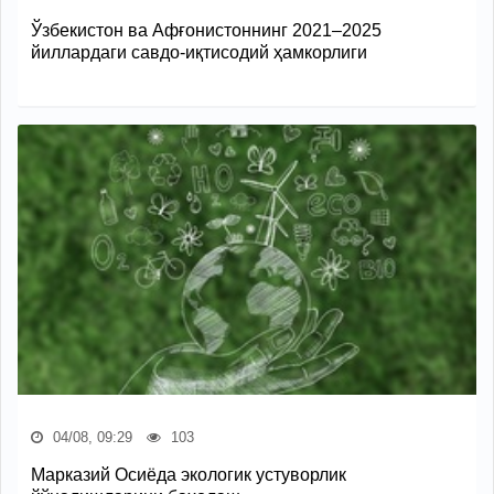
Ўзбекистон ва Афғонистоннинг 2021–2025
йиллардаги савдо-иқтисодий ҳамкорлиги
04/08, 09:29
103
Марказий Осиёда экологик устуворлик