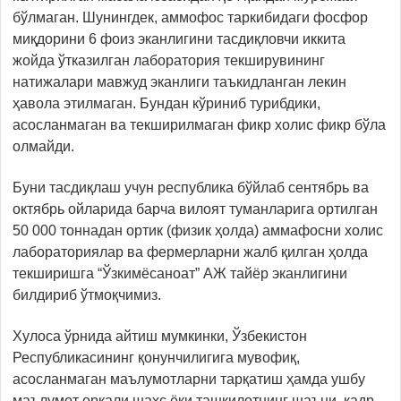
бўлмаган. Шунингдек, аммофос таркибидаги фосфор
миқдорини 6 фоиз эканлигини тасдиқловчи иккита
жойда ўтказилган лаборатория текширувининг
натижалари мавжуд эканлиги таъкидланган лекин
ҳавола этилмаган. Бундан кўриниб турибдики,
асосланмаган ва текширилмаган фикр холис фикр бўла
олмайди.
Буни тасдиқлаш учун республика бўйлаб сентябрь ва
октябрь ойларида барча вилоят туманларига ортилган
50 000 тоннадан ортик (физик ҳолда) аммафосни холис
лабораториялар ва фермерларни жалб қилган ҳолда
текширишга “Ўзкимёсаноат” АЖ тайёр эканлигини
билдириб ўтмоқчимиз.
Хулоса ўрнида айтиш мумкинки, Ўзбекистон
Республикасининг қонунчилигига мувофиқ,
асосланмаган маълумотларни тарқатиш ҳамда ушбу
маълумот орқали шахс ёки ташкилотнинг шаъни, қадр-