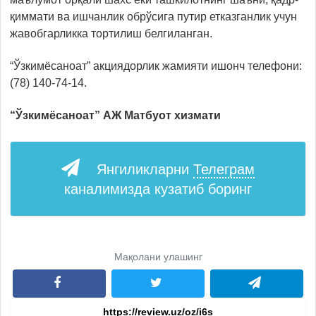
қиммати ва ишчанлик обрўсига путир етказганлик учун
жавобгарликка тортилиш белгиланган.
“Ўзкимёсаноат” акциядорлик жамияти ишонч телефони:
(78) 140-74-14.
“Ўзкимёсаноат” АЖ Матбуот хизмати
Янгиликларни
Телеграм
каналимизда кузатиб боринг
Мақолани улашинг