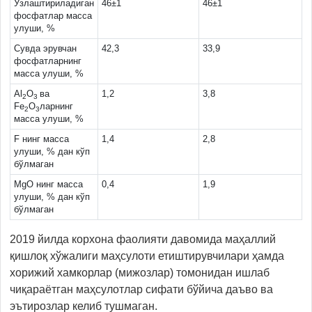
Ўзлаштириладиган
46±1
46±1
фосфатлар масса
улуши, %
Сувда эрувчан
42,3
33,9
фосфатларнинг
масса улуши, %
Аl
O
ва
1,2
3,8
2
3
Fe
O
ларнинг
2
3
масса улуши, %
F нинг масса
1,4
2,8
улуши, % дан кўп
бўлмаган
МgО нинг масса
0,4
1,9
улуши, % дан кўп
бўлмаган
2019 йилда корхона фаолияти давомида маҳаллий
қишлоқ хўжалиги маҳсулоти етиштирувчилари ҳамда
хорижий хамкорлар (мижозлар) томонидан ишлаб
чиқараётган маҳсулотлар сифати бўйича даъво ва
эътирозлар келиб тушмаган.