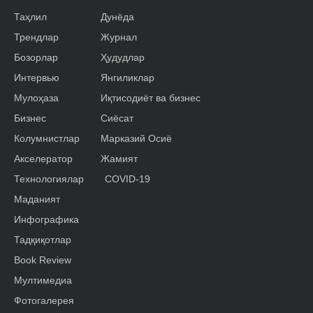
Таҳлил
Дунёда
Трендлар
Журнал
Бозорлар
Ҳудудлар
Интервью
Янгиликлар
Мулоҳаза
Иқтисодиёт ва бизнес
Бизнес
Сиёсат
Колумнистлар
Марказий Осиё
Акселератор
Жамият
Технологиялар
COVID-19
Маданият
Инфографика
Тадқиқотлар
Book Review
Мултимедиа
Фотогалерея