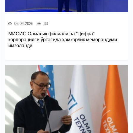
06.04.2026
33
МИСИС Олмалиқ филиали ва “Цифра”
корпорацияси ўртасида ҳамкорлик меморандуми
имзоланди