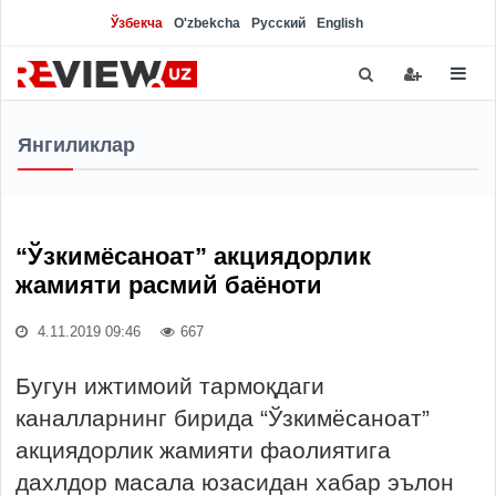
Ўзбекча
O'zbekcha
Русский
English
Янгиликлар
“Ўзкимёсаноат” акциядорлик
жамияти расмий баёноти
4.11.2019 09:46
667
Бугун ижтимоий тармоқдаги
каналларнинг бирида “Ўзкимёсаноат”
акциядорлик жамияти фаолиятига
дахлдор масала юзасидан хабар эълон