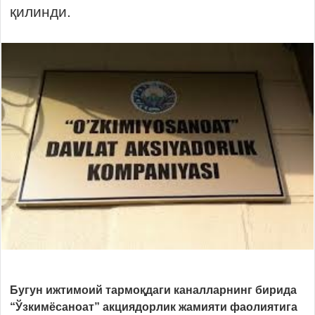
қилинди.
Бугун ижтимоий тармоқдаги каналларнинг бирида
“Ўзкимёсаноат” акциядорлик жамияти фаолиятига