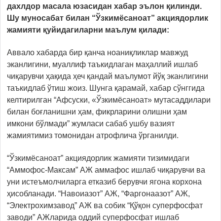
дахлдор масала юзасидан хабар эълон қилинди.
Шу муносабат билан “Ўзкимёсаноат” акциядорлик
жамияти қуйидагиларни маълум қилади:
Аввало хабарда бир қанча ноаниқликлар мавжуд
эканлигини, муаллиф таъкидлаган маҳаллий ишлаб
чиқарувчи ҳақида ҳеч қандай маълумот йўқ эканлигини
таъкидлаб ўтиш жоиз. Шунга қарамай, хабар сўнггида
келтирилган “Афсуски, «Ўзкимёсаноат» мутасаддилари
билан боғланишни ҳам, фикрларини олишни ҳам
имкони бўлмади” жумласи сабаб ушбу вазият
жамиятимиз томонидан атрофлича ўрганилди.
“Ўзкимёсаноат” акциядорлик жамияти тизимидаги
“Аммофос-Максам” АЖ аммафос ишлаб чиқарувчи ва
уни истеъмолчиларга етказиб берувчи ягона корхона
ҳисобланади. “Навоиазот” АЖ, “Фаргонаазот” АЖ,
“Электрохимзавод” АЖ ва собик “Қўқон суперфосфат
заводи” АЖларида оддий суперфосфат ишлаб