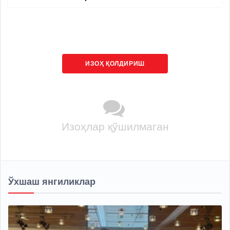
ИЗОҲ ҚОЛДИРИШ
Изоҳлар қўшилмаган
Ўхшаш янгиликлар