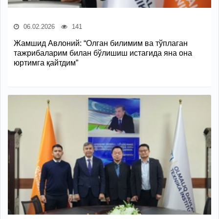
06.02.2026
141
Жамшид Авлоний: “Олган билимим ва тўплаган
тажрибаларим билан бўлишиш истагида яна она
юртимга қайтдим”