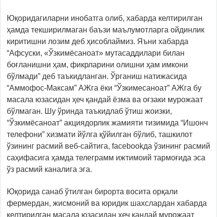
Юқоридагиларни инобатга олиб, хабарда келтирилган
ҳамда текширилмаган баъзи маълумотларга ойдинлик
киритишни лозим деб ҳисоблаймиз. Яъни хабарда
“Афсуски, «Ўзкимёсаноат» мутасаддилари билан
боғланишни ҳам, фикрларини олишни ҳам имкони
бўлмади” деб таъкидланган. Ўрганиш натижасида
“Аммофос-Максам” АЖга ёки “Ўзкимесаноат” АЖга бу
масала юзасидан ҳеч қандай ёзма ва оғзаки мурожаат
бўлмаган. Шу ўринда таъкидлаб ўтиш жоизки,
“Ўзкимёсаноат” акциядорлик жамияти тизимида “Ишонч
телефони” хизмати йўлга қўйилган бўлиб, ташкилот
ўзининг расмий веб-сайтига, facebookда ўзининг расмий
саҳифасига ҳамда телеграмм ижтимоий тармоғида эса
ўз расмий каналига эга.
Юқорида санаб ўтилган бирорта восита орқали
фермердан, жисмоний ва юридик шахслардан хабарда
келтирилган масала юзасидан ҳеч қандай мурожаат