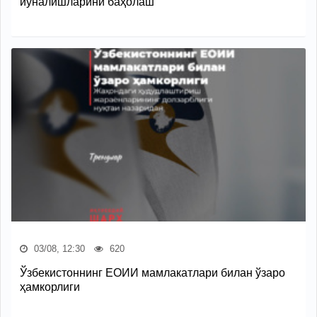
йўналишларини баҳолаш
03/08, 12:30
620
Ўзбекистоннинг ЕОИИ мамлакатлари билан ўзаро
ҳамкорлиги