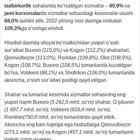
tadbirkorlik
sohalarida ko‘rsatilgan xizmatlar –
60,9%
va
jami korxonalar
da xizmatlar sohasidagi korxonalar ulushi
68,0%
tashkil etib, 2022 yilning mos davriga nisbatan
109,3%
ga o‘sishga erishdi.
Hisobot davrida viloyat ko‘rsatkichidan yuqori o‘sish
sur’atlari Buxoro
(115,0%)
va Kogon
(112,2%)
shaharlari
,
Qorovulbozor
(113,0%),
Romitan
(109,8%),
Olot
(108,9%),
Kogon
(108,7%),
Buxoro
(108,5%)
tumanlarida kuzatilgan
bo‘lsa, Vobkent
(88,1%)
va Shofirkon
(106,0%)
tumanlarida
aksincha, o‘sish sur’atlari pastligi qayd etilgan.
Shahar va tumanlar kesimida xizmatlar sohasining eng
yuqori hajmi Buxoro
(5 262,5 mlrd. so‘m)
shahar
,
G‘ijduvon
(1 697,7 mlrd. so‘m),
Vobkent
(916,4 mlrd. so‘m),
Romitan
(790,6 mlrd. so‘m)
tumanlarida qayd etildi.
Aksincha eng kam hajmga ega hududlarga Qorovulbozor
(273,1 mlrd. so‘m)
va Kogon
(457,1 mlrd. so‘m)
tumanlarini
keltirib o‘tish mumkin.