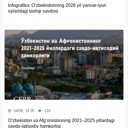
Infografika: O‘zbekistonning 2026 yil yanvar-iyun
oylaridagi tashqi savdosi
04/08, 14:26
118
O‘zbekiston va Afg‘onistonning 2021–2025 yillardagi
savdo-iqtisodiy hamkorligi