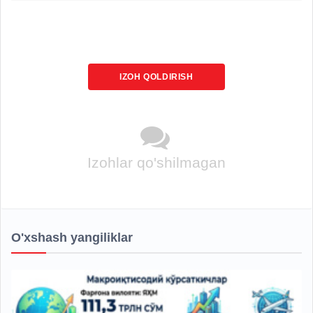
IZOH QOLDIRISH
Izohlar qo'shilmagan
O'xshash yangiliklar