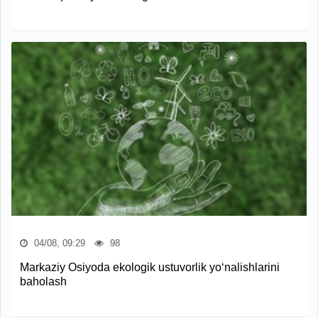
04/08, 09:29
98
Markaziy Osiyoda ekologik ustuvorlik yo‘nalishlarini
baholash