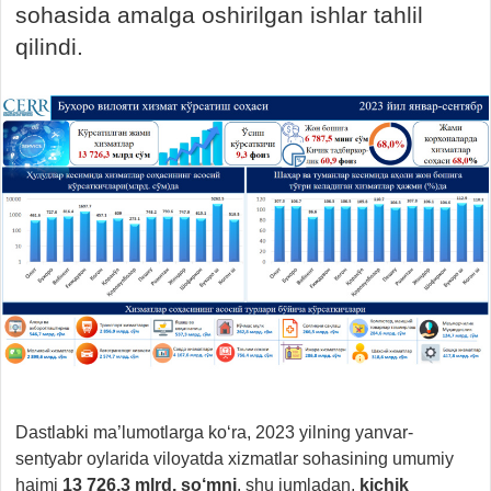
sohasida amalga oshirilgan ishlar tahlil
qilindi.
Dastlabki ma’lumotlarga ko‘ra, 2023 yilning yanvar-
sentyabr oylarida viloyatda xizmatlar sohasining umumiy
hajmi
13 726,3 mlrd. so‘mni
, shu jumladan,
kichik