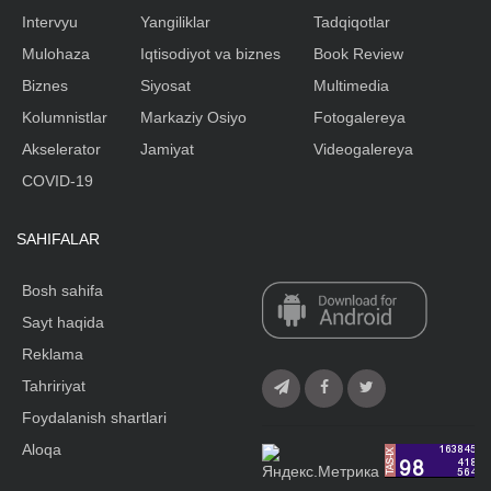
Intervyu
Yangiliklar
Tadqiqotlar
Mulohaza
Iqtisodiyot va biznes
Book Review
Biznes
Siyosat
Multimedia
Kolumnistlar
Markaziy Osiyo
Fotogalereya
Akselerator
Jamiyat
Videogalereya
COVID-19
SAHIFALAR
Bosh sahifa
Sayt haqida
Reklama
Tahririyat
Foydalanish shartlari
Aloqa