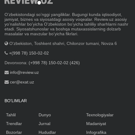
Oʼzbekistondagi soʼnggi yangiliklar. Bugungi kunda iqtisodiyot,
jamiyat, biznes va siyosatdagi asosiy voqealar. Review.uz asosiy
yoʼnalishlar boʼyicha Oʼzbekiston boʼyicha tahliliy sharhlarni nashr
etadi. Siyosatshunoslar va boshqa mutaxassislarning dolzarb
masalalar va mavzular boʼyicha fikrlari.
O'zbekiston, Toshkent shahri, Chilonzor tumani, Novza 6
+(998 78) 150-02-02
Devonxona:
(+998 78) 150-02-02 (426)
info@review.uz
cer@exat.uz
BO'LIMLAR
Tahlil
Dunyo
Texnologiyalar
Trendlar
Jurnal
Madaniyat
Bozorlar
Hududlar
Infografika