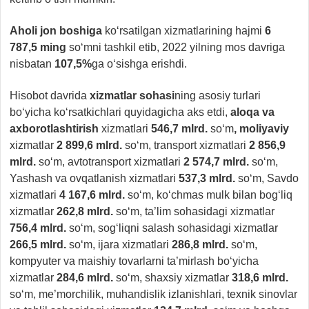
Aholi jon boshiga
ko‘rsatilgan xizmatlarining hajmi
6
787,5 ming
so‘mni tashkil etib, 2022 yilning mos davriga
nisbatan
107,5%
ga o‘sishga erishdi.
Hisobot davrida
xizmatlar sohasi
ning asosiy turlari
bo‘yicha ko‘rsatkichlari
quyidagicha aks etdi,
aloqa va
axborotlashtirish
xizmatlari
546,7 mlrd.
so‘m
, moliyaviy
xizmatlar
2 899,6 mlrd.
so‘m, transport xizmatlari
2 856,9
mlrd.
so‘m, avtotransport xizmatlari
2 574,7 mlrd.
so‘m,
Yashash va ovqatlanish xizmatlari
537,3 mlrd.
so‘m, Savdo
xizmatlari
4 167,6 mlrd.
so‘m, ko‘chmas mulk bilan bog‘liq
xizmatlar
262,8 mlrd.
so‘m, ta’lim sohasidagi xizmatlar
756,4 mlrd.
so‘m, sog‘liqni salash sohasidagi xizmatlar
266,5 mlrd.
so‘m, ijara xizmatlari
286,8 mlrd.
so‘m,
kompyuter va maishiy tovarlarni ta’mirlash bo‘yicha
xizmatlar
284,6 mlrd.
so‘m, shaxsiy xizmatlar
318,6 mlrd.
so‘m, me’morchilik, muhandislik izlanishlari, texnik sinovlar