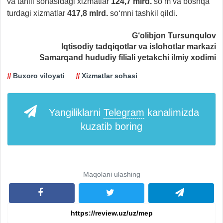
va tahlil sohasidagi xizmatlar
124,7 mlrd.
so‘m va boshqa
turdagi xizmatlar
417,8 mlrd.
so‘mni tashkil qildi.
G‘olibjon Tursunqulov
Iqtisodiy tadqiqotlar va islohotlar markazi
Samarqand hududiy filiali yetakchi ilmiy xodimi
Buxoro viloyati
Xizmatlar sohasi
Yangiliklarni
Telegram
kanalimizda
kuzatib boring
Maqolani ulashing