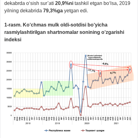
dekabrda o‘sish sur’ati
20,9%ni
tashkil etgan bo‘lsa, 2019
yilning dekabrida
79,3%ga
yetgan edi.
1-rasm. Ko‘chmas mulk oldi-sotdisi bo‘yicha
rasmiylashtirilgan shartnomalar sonining o‘zgarishi
indeksi