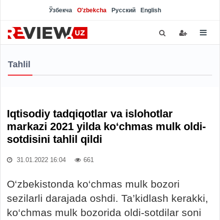
Ўзбекча
O'zbekcha
Русский
English
Tahlil
Iqtisodiy tadqiqotlar va islohotlar
markazi 2021 yilda ko‘chmas mulk oldi-
sotdisini tahlil qildi
31.01.2022 16:04
661
O‘zbekistonda ko‘chmas mulk bozori
sezilarli darajada oshdi. Ta’kidlash kerakki,
ko‘chmas mulk bozorida oldi-sotdilar soni