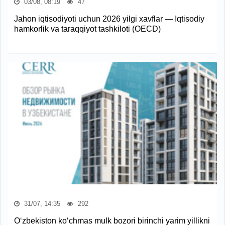
03/08, 08:19
47
Jahon iqtisodiyoti uchun 2026 yilgi xavflar — Iqtisodiy
hamkorlik va taraqqiyot tashkiloti (OECD)
31/07, 14:35
292
O‘zbekiston ko‘chmas mulk bozori birinchi yarim yillikni