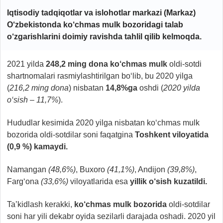
Iqtisodiy tadqiqotlar va islohotlar markazi (Markaz)
O‘zbekistonda ko‘chmas mulk bozoridagi talab
o‘zgarishlarini doimiy ravishda tahlil qilib kelmoqda.
2021 yilda
248,2 ming dona ko‘chmas mulk
oldi-sotdi
shartnomalari rasmiylashtirilgan bo‘lib, bu 2020 yilga
(
216,2 ming dona
) nisbatan
14,8%ga
oshdi (
2020 yilda
o‘sish – 11,7%
).
Hududlar kesimida 2020 yilga nisbatan ko‘chmas mulk
bozorida oldi-sotdilar soni faqatgina
Toshkent viloyatida
(0,9 %) kamaydi.
Namangan
(48,6%)
, Buxoro
(41,1%)
, Andijon
(39,8%)
,
Farg‘ona
(33,6%)
viloyatlarida esa
yillik o‘sish kuzatildi.
Ta’kidlash kerakki,
ko‘chmas mulk bozorida
oldi-sotdilar
soni har yili dekabr oyida sezilarli darajada oshadi. 2020 yil