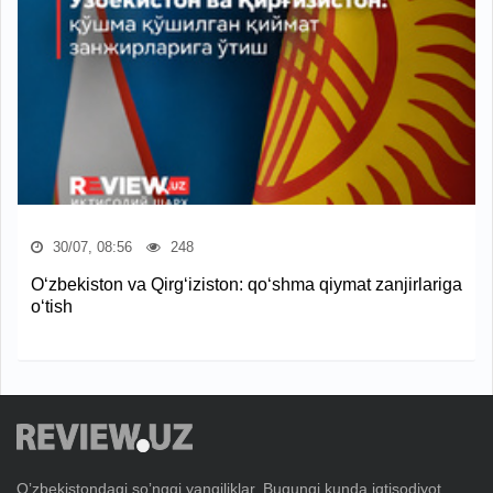
30/07, 08:56
248
O‘zbekiston va Qirg‘iziston: qo‘shma qiymat zanjirlariga
o‘tish
Oʼzbekistondagi soʼnggi yangiliklar. Bugungi kunda iqtisodiyot,