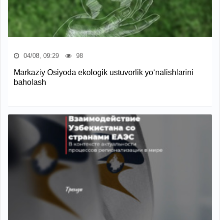
04/08, 09:29
98
Markaziy Osiyoda ekologik ustuvorlik yo‘nalishlarini
baholash