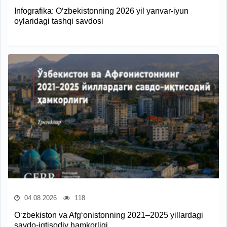
Infografika: O‘zbekistonning 2026 yil yanvar-iyun
oylaridagi tashqi savdosi
04.08.2026
118
O‘zbekiston va Afg‘onistonning 2021–2025 yillardagi
savdo-iqtisodiy hamkorligi