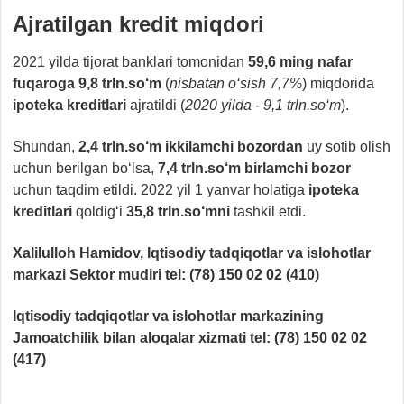
Ajratilgan kredit miqdori
2021 yilda tijorat banklari tomonidan
59,6 ming nafar
fuqaroga 9,8 trln.so‘m
(
nisbatan o‘sish 7,7%
) miqdorida
ipoteka kreditlari
ajratildi (
2020 yilda - 9,1 trln.so‘m
).
Shundan,
2,4 trln.so‘m ikkilamchi bozordan
uy sotib olish
uchun berilgan bo‘lsa,
7,4 trln.so‘m
birlamchi bozor
uchun taqdim etildi. 2022 yil 1 yanvar holatiga
ipoteka
kreditlari
qoldig‘i
35,8 trln.so‘mni
tashkil etdi.
Xalilulloh Hamidov, Iqtisodiy tadqiqotlar va islohotlar
markazi Sektor mudiri tel: (78) 150 02 02 (410)
Iqtisodiy tadqiqotlar va islohotlar markazining
Jamoatchilik bilan aloqalar xizmati tel: (78) 150 02 02
(417)