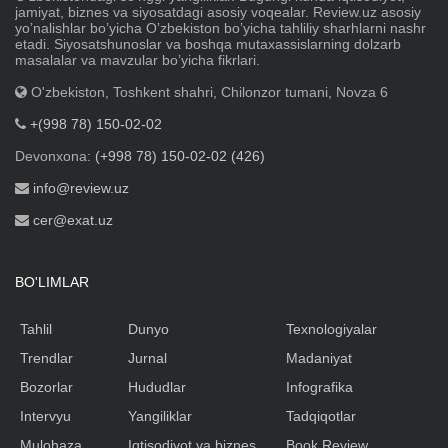
jamiyat, biznes va siyosatdagi asosiy voqealar. Review.uz asosiy
yoʼnalishlar boʼyicha Oʼzbekiston boʼyicha tahliliy sharhlarni nashr
etadi. Siyosatshunoslar va boshqa mutaxassislarning dolzarb
masalalar va mavzular boʼyicha fikrlari.
O'zbekiston, Toshkent shahri, Chilonzor tumani, Novza 6
+(998 78) 150-02-02
Devonxona:
(+998 78) 150-02-02 (426)
info@review.uz
cer@exat.uz
BO'LIMLAR
Tahlil
Dunyo
Texnologiyalar
Trendlar
Jurnal
Madaniyat
Bozorlar
Hududlar
Infografika
Intervyu
Yangiliklar
Tadqiqotlar
Mulohaza
Iqtisodiyot va biznes
Book Review