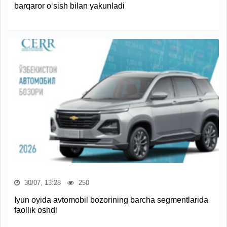
barqaror o‘sish bilan yakunladi
30/07, 13:28
250
Iyun oyida avtomobil bozorining barcha segmentlarida
faollik oshdi