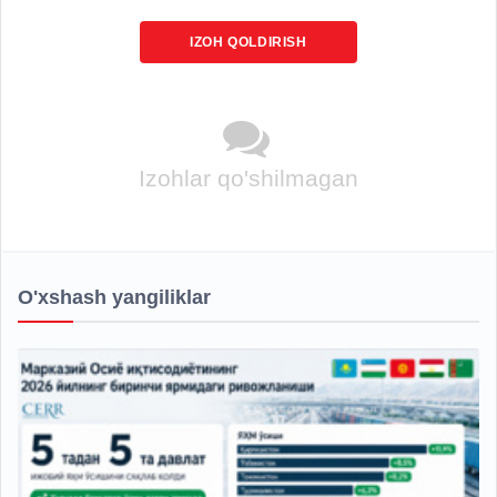
IZOH QOLDIRISH
Izohlar qo'shilmagan
O'xshash yangiliklar