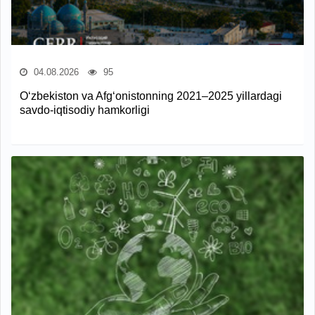
04.08.2026
95
O‘zbekiston va Afg‘onistonning 2021–2025 yillardagi
savdo-iqtisodiy hamkorligi