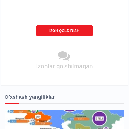
IZOH QOLDIRISH
Izohlar qo'shilmagan
O'xshash yangiliklar