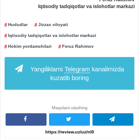
Iqtisodiy tadqiqotlar va islohotlar markazi
Hududlar
Jizzax viloyati
Iqtisodiy tadqiqotlar va islohotlar markazi
Hokim yordamchilari
Feruz Rahimov
Yangiliklarni
Telegram
kanalimizda
kuzatib boring
Maqolani ulashing