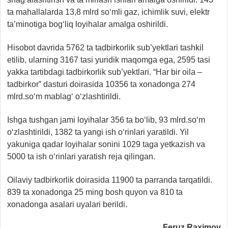
ta mahallalarda 13,8 mlrd so‘mli gaz, ichimlik suvi, elektr
ta’minotiga bog‘liq loyihalar amalga oshirildi.
Hisobot davrida 5762 ta tadbirkorlik sub’yektlari tashkil
etilib, ularning 3167 tasi yuridik maqomga ega, 2595 tasi
yakka tartibdagi tadbirkorlik sub’yektlari. “Har bir oila –
tadbirkor” dasturi doirasida 10356 ta xonadonga 274
mlrd.so‘m mablag‘ o‘zlashtirildi.
Ishga tushgan jami loyihalar 356 ta bo‘lib, 93 mlrd.so‘m
o‘zlashtirildi, 1382 ta yangi ish o‘rinlari yaratildi. Yil
yakuniga qadar loyihalar sonini 1029 taga yetkazish va
5000 ta ish o‘rinlari yaratish reja qilingan.
Oilaviy tadbirkorlik doirasida 11900 ta parranda tarqatildi.
839 ta xonadonga 25 ming bosh quyon va 810 ta
xonadonga asalari uyalari berildi.
Feruz Raximov