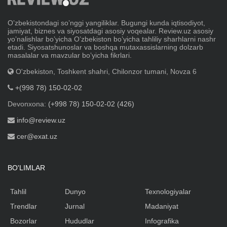
Oʼzbekistondagi soʼnggi yangiliklar. Bugungi kunda iqtisodiyot,
jamiyat, biznes va siyosatdagi asosiy voqealar. Review.uz asosiy
yoʼnalishlar boʼyicha Oʼzbekiston boʼyicha tahliliy sharhlarni nashr
etadi. Siyosatshunoslar va boshqa mutaxassislarning dolzarb
masalalar va mavzular boʼyicha fikrlari.
O'zbekiston, Toshkent shahri, Chilonzor tumani, Novza 6
+(998 78) 150-02-02
Devonxona:
(+998 78) 150-02-02 (426)
info@review.uz
cer@exat.uz
BO'LIMLAR
Tahlil
Dunyo
Texnologiyalar
Trendlar
Jurnal
Madaniyat
Bozorlar
Hududlar
Infografika