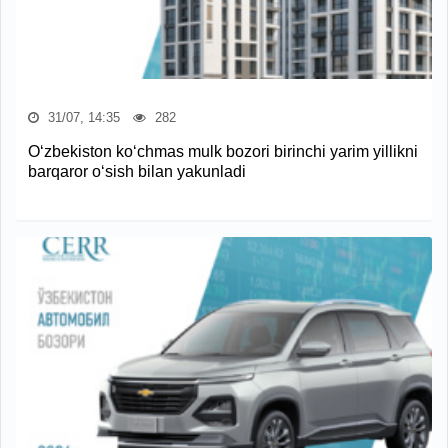
31/07, 14:35
282
O‘zbekiston ko‘chmas mulk bozori birinchi yarim yillikni
barqaror o‘sish bilan yakunladi