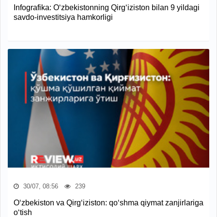
Infografika: O‘zbekistonning Qirg‘iziston bilan 9 yildagi
savdo-investitsiya hamkorligi
30/07, 08:56
239
O‘zbekiston va Qirg‘iziston: qo‘shma qiymat zanjirlariga
o‘tish