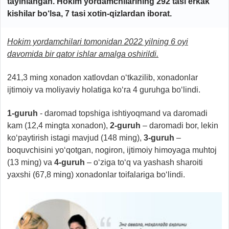
tayinlangan. Hokim yordamchilarining 292 tasi erkak
kishilar bo‘lsa, 7 tasi xotin-qizlardan iborat.
Hokim yordamchilari tomonidan 2022 yilning 6 oyi
davomida bir qator ishlar amalga oshirildi.
241,3 ming xonadon xatlovdan o‘tkazilib, xonadonlar
ijtimoiy va moliyaviy holatiga ko‘ra 4 guruhga bo‘lindi.
1-guruh
- daromad topshiga ishtiyoqmand va daromadi
kam (12,4 mingta xonadon),
2-guruh
– daromadi bor, lekin
ko‘paytirish istagi mavjud (148 ming),
3-guruh
–
boquvchisini yo‘qotgan, nogiron, ijtimoiy himoyaga muhtoj
(13 ming) va
4-guruh
– o‘ziga to‘q va yashash sharoiti
yaxshi (67,8 ming) xonadonlar toifalariga bo‘lindi.