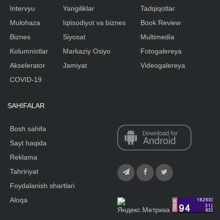
Intervyu
Yangiliklar
Tadqiqotlar
Mulohaza
Iqtisodiyot va biznes
Book Review
Biznes
Siyosat
Multimedia
Kolumnistlar
Markaziy Osiyo
Fotogalereya
Akselerator
Jamiyat
Videogalereya
COVID-19
SAHIFALAR
Bosh sahifa
Sayt haqida
Reklama
Tahririyat
Foydalanish shartlari
Aloqa