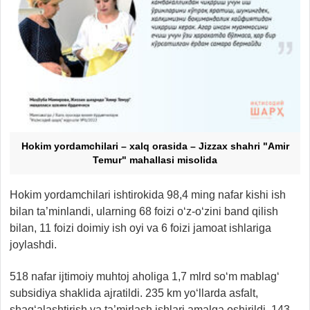
Hokim yordamchilari – xalq orasida – Jizzax shahri "Amir
Temur" mahallasi misolida
Hokim yordamchilari ishtirokida 98,4 ming nafar kishi ish
bilan ta’minlandi, ularning 68 foizi o‘z-o‘zini band qilish
bilan, 11 foizi doimiy ish oyi va 6 foizi jamoat ishlariga
joylashdi.
518 nafar ijtimoiy muhtoj aholiga 1,7 mlrd so‘m mablag‘
subsidiya shaklida ajratildi. 235 km yo‘llarda asfalt,
shag‘alashtirish va ta’mirlash ishlari amalga oshirildi. 143