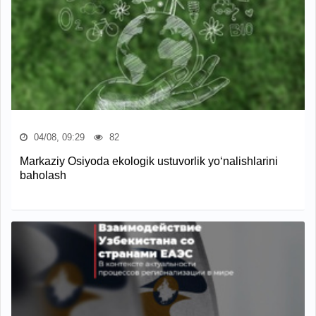
04/08, 09:29
82
Markaziy Osiyoda ekologik ustuvorlik yo‘nalishlarini
baholash