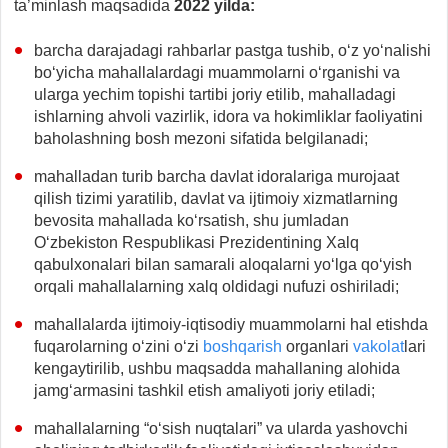
ta’minlash maqsadida
2022 yilda:
barcha darajadagi rahbarlar pastga tushib, o‘z yo‘nalishi
bo‘yicha mahallalardagi muammolarni o‘rganishi va
ularga yechim topishi tartibi joriy etilib, mahalladagi
ishlarning ahvoli vazirlik, idora va hokimliklar faoliyatini
baholashning bosh mezoni sifatida belgilanadi;
mahalladan turib barcha davlat idoralariga murojaat
qilish tizimi yaratilib, davlat va ijtimoiy xizmatlarning
bevosita mahallada ko‘rsatish, shu jumladan
O‘zbekiston Respublikasi Prezidentining Xalq
qabulxonalari bilan samarali aloqalarni yo‘lga qo‘yish
orqali mahallalarning xalq oldidagi nufuzi oshiriladi;
mahallalarda ijtimoiy-iqtisodiy muammolarni hal etishda
fuqarolarning o‘zini o‘zi
boshqarish
organlari
vakolat
lari
kengaytirilib, ushbu maqsadda mahallaning alohida
jamg‘armasini tashkil etish amaliyoti joriy etiladi;
mahallalarning “o‘sish nuqtalari” va ularda yashovchi