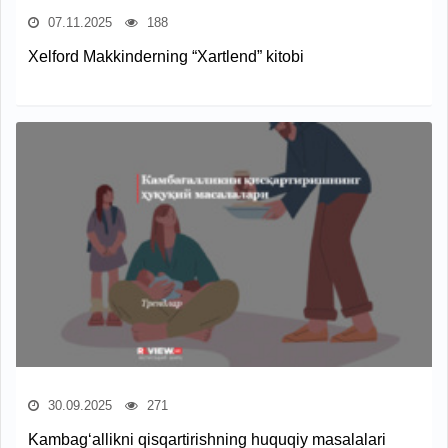
07.11.2025
188
Xelford Makkinderning “Xartlend” kitobi
30.09.2025
271
Kambag‘allikni qisqartirishning huquqiy masalalari