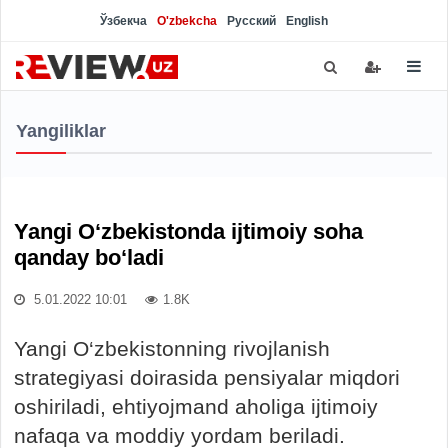
Ўзбекча
O'zbekcha
Русский
English
Yangiliklar
Yangi O‘zbekistonda ijtimoiy soha
qanday bo‘ladi
5.01.2022 10:01
1.8K
Yangi O‘zbekistonning rivojlanish
strategiyasi doirasida pensiyalar miqdori
oshiriladi, ehtiyojmand aholiga ijtimoiy
nafaqa va moddiy yordam beriladi.