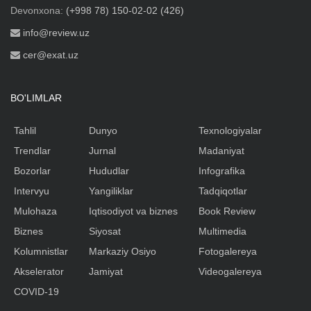
Devonxona:
(+998 78) 150-02-02 (426)
info@review.uz
cer@exat.uz
BO'LIMLAR
Tahlil
Dunyo
Texnologiyalar
Trendlar
Jurnal
Madaniyat
Bozorlar
Hududlar
Infografika
Intervyu
Yangiliklar
Tadqiqotlar
Mulohaza
Iqtisodiyot va biznes
Book Review
Biznes
Siyosat
Multimedia
Kolumnistlar
Markaziy Osiyo
Fotogalereya
Akselerator
Jamiyat
Videogalereya
COVID-19