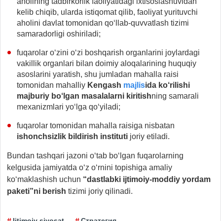
aholining tadbirkorlik faoliyatidagi ixtisoslashuvidan
kelib chiqib, ularda istiqomat qilib, faoliyat yurituvchi
aholini davlat tomonidan qo‘llab-quvvatlash tizimi
samaradorligi oshiriladi;
fuqarolar o‘zini o‘zi boshqarish organlarini joylardagi
vakillik organlari bilan doimiy aloqalarining huquqiy
asoslarini yaratish, shu jumladan mahalla raisi
tomonidan mahalliy
Kengash
majlis
ida ko‘rilishi
majburiy bo‘lgan masalalarni kiritish
ning samarali
mexanizmlari yo‘lga qo‘yiladi;
fuqarolar tomonidan mahalla raisiga nisbatan
ishonchsizlik bildirish instituti
joriy etiladi.
Bundan tashqari jazoni o‘tab bo‘lgan fuqarolarning
kelgusida jamiyatda o‘z o‘rnini topishiga amaliy
ko‘maklashish uchun
“dastlabki ijtimoiy-moddiy yordam
paketi”ni berish
tizimi joriy qilinadi.
Ijtimoiy siyosat
Стратегия