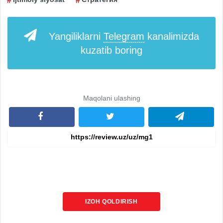
Yangiliklarni
Telegram
kanalimizda
kuzatib boring
Maqolani ulashing
IZOH QOLDIRISH