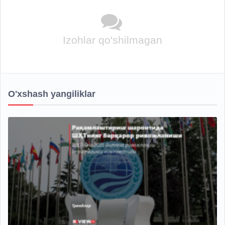
Izohlar qo'shilmagan
O'xshash yangiliklar