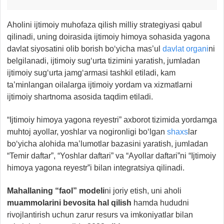
Aholini ijtimoiy muhofaza qilish milliy strategiyasi qabul
qilinadi, uning doirasida ijtimoiy himoya sohasida yagona
davlat siyosatini olib borish bo‘yicha mas’ul
davlat organi
ni
belgilanadi, ijtimoiy sug‘urta tizimini yaratish, jumladan
ijtimoiy sug‘urta jamg‘armasi tashkil etiladi, kam
ta’minlangan oilalarga ijtimoiy yordam va xizmatlarni
ijtimoiy shartnoma asosida taqdim etiladi.
“Ijtimoiy himoya yagona reyestri” axborot tizimida yordamga
muhtoj ayollar, yoshlar va nogironligi bo‘lgan
shaxs
lar
bo‘yicha alohida ma’lumotlar bazasini yaratish, jumladan
“Temir daftar”, “Yoshlar daftari” va “Ayollar daftari”ni “Ijtimoiy
himoya yagona reyestr”i bilan integratsiya qilinadi.
Mahallaning “faol” modeli
ni joriy etish, uni aholi
muammolarini bevosita hal qilish
hamda hududni
rivojlantirish uchun zarur resurs va imkoniyatlar bilan