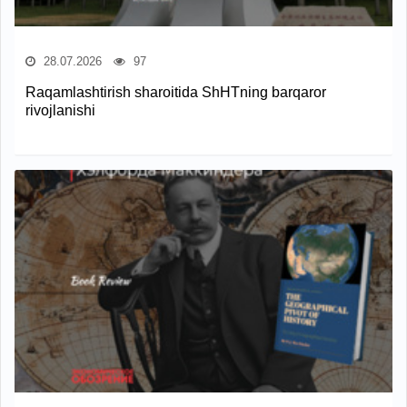
28.07.2026
97
Raqamlashtirish sharoitida ShHTning barqaror
rivojlanishi