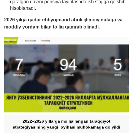
qaralgan davrni pensiya tayinlashda ish stajiga qo‘shib
hisoblanadi.
2026 yilga qadar ehtiyojmand aholi ijtimoiy nafaqa va
moddiy yordam bilan to‘liq qamrab olinadi.
2022–2026 yillarga mo‘ljallangan taraqqiyot
strategiyasining yangi loyihasi muhokamaga qo‘yildi