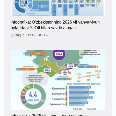
Infografika: O‘zbekistonning 2026 yil yanvar-iyun
oylaridagi YeOII bilan savdo aloqasi
Bugun, 08:35
362
Infografika: 2026 yil yanvar–iyun oylarida