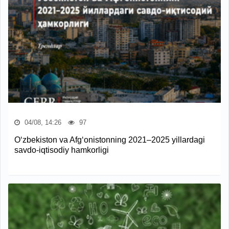
04/08, 14:26
97
O‘zbekiston va Afg‘onistonning 2021–2025 yillardagi
savdo-iqtisodiy hamkorligi