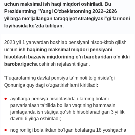
uchun maksimal ish haqi miqdori oshiriladi. Bu
Prezidentning "Yangi O‘zbekistonning 2022–2026
yillarga mo‘ljallangan taraqqiyot strategiyasi"gi farmoni
loyihasida
ko‘zda tutilgan.
2023 yil 1 yanvardan boshlab pensiyani hisob-kitob qilish
uchun
ish haqining maksimal miqdori pensiyani
hisoblash bazaviy miqdorining o‘n barobaridan o‘n ikki
barobarigacha
oshirish rejalashtirilgan.
“Fuqarolarning davlat pensiya ta’minoti to‘g‘risida”gi
Qonuniga quyidagi o‘zgartirishlarni kiritiladi:
ayollarga pensiya hisoblashda ularning bolani
parvarishlash ta’tilida bo‘lish vaqtining hammasini
jamlaganda ish stajiga qo‘shib hisoblanadigan 3 yillik
davrni 6 yilga oshiriladi;
nogironligi bolalikdan bo‘lgan bolalarga 18 yoshgacha