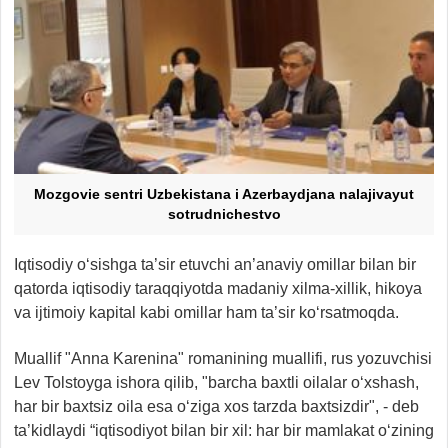
Mozgovie sentri Uzbekistana i Azerbaydjana nalajivayut
sotrudnichestvo
Iqtisodiy o‘sishga ta’sir etuvchi an’anaviy omillar bilan bir
qatorda iqtisodiy taraqqiyotda madaniy xilma-xillik, hikoya
va ijtimoiy kapital kabi omillar ham ta’sir ko‘rsatmoqda.
Muallif "Anna Karenina" romanining muallifi, rus yozuvchisi
Lev Tolstoyga ishora qilib, "barcha baxtli oilalar o‘xshash,
har bir baxtsiz oila esa o‘ziga xos tarzda baxtsizdir", - deb
ta’kidlaydi “iqtisodiyot bilan bir xil: har bir mamlakat o‘zining