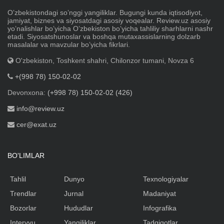
Oʼzbekistondagi soʼnggi yangiliklar. Bugungi kunda iqtisodiyot,
jamiyat, biznes va siyosatdagi asosiy voqealar. Review.uz asosiy
yoʼnalishlar boʼyicha Oʼzbekiston boʼyicha tahliliy sharhlarni nashr
etadi. Siyosatshunoslar va boshqa mutaxassislarning dolzarb
masalalar va mavzular boʼyicha fikrlari.
O'zbekiston, Toshkent shahri, Chilonzor tumani, Novza 6
+(998 78) 150-02-02
Devonxona:
(+998 78) 150-02-02 (426)
info@review.uz
cer@exat.uz
BO'LIMLAR
Tahlil
Dunyo
Texnologiyalar
Trendlar
Jurnal
Madaniyat
Bozorlar
Hududlar
Infografika
Intervyu
Yangiliklar
Tadqiqotlar