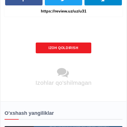
IZOH QOLDIRISH
Izohlar qo'shilmagan
O'xshash yangiliklar