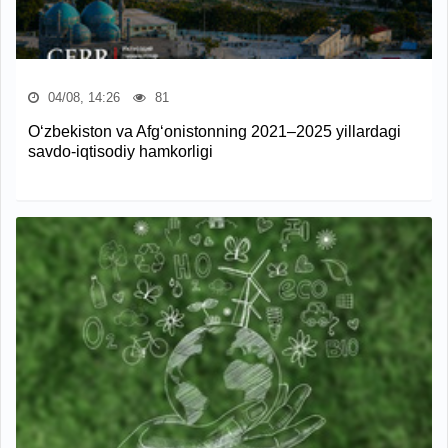
04/08, 14:26
81
O‘zbekiston va Afg‘onistonning 2021–2025 yillardagi
savdo-iqtisodiy hamkorligi