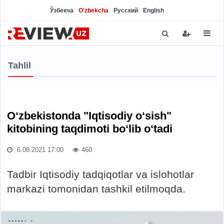
Ўзбекча
O'zbekcha
Русский
English
Tahlil
O‘zbekistonda "Iqtisodiy o‘sish"
kitobining taqdimoti bo‘lib o‘tadi
6.08.2021 17:00
460
Tadbir Iqtisodiy tadqiqotlar va islohotlar
markazi tomonidan tashkil etilmoqda.