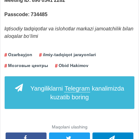
Meeting ID: 890 0341 2282
Passcode: 734485
Iqtisodiy tadqiqotlar va islohotlar markazi
jamoatchilik bilan
aloqalar
bo‘limi
Ozarbayjon
ilmiy-tadqiqot jarayonlari
Мозговые центры
Obid Hakimov
Yangiliklarni
Telegram
kanalimizda
kuzatib boring
Maqolani ulashing