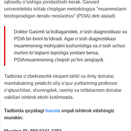
iqtisodiy o‘sishiga yondashishi kerak. Garvard
universitetida ishlab chiqilgan metodologiya "muammolarni
boshqaradigan iterativ moslashuv” (PDIA) deb ataladi.
Doktor Gasimli ta’kidlaganidek, o‘sish diagnostikasi va
PDIA bir-birini to‘ldiradi. Agar o‘sish diagnostikasi
muammoning mohiyatini tushunishga va o‘sish uchun
muhim to‘siqlarni topishga yordam bersa,
PDIAmuammoning chiqish yo‘lini aniqlaydi.
Tadbirda o‘zbekistonlik ekspert-tahlil va ilmiy doiralar,
mamlakatning yetakchi oliy o‘quv yurtlarining professor
o‘qituvchilari, shuningdek, rasmiy va ishbilarmon doiralar
vakillari ishtirok etishi kutilmoqda.
Tadbirda quyidagi
havola
orqali ishtirok etishingiz
mumkin: