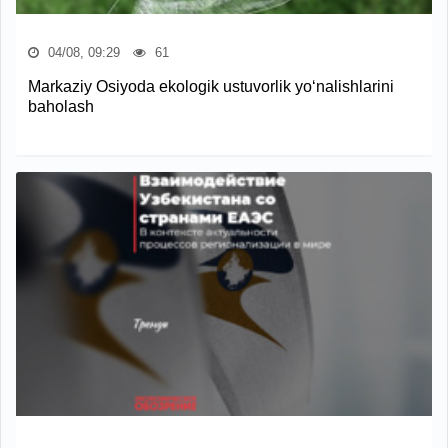
04/08, 09:29
61
Markaziy Osiyoda ekologik ustuvorlik yo‘nalishlarini
baholash