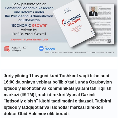
Joriy yilning 11 avgust kuni Toshkent vaqti bilan soat
16:00 da onlayn vebinar bo‘lib o‘tadi, unda Ozarbayjon
Iqtisodiy islohotlar va kommunikatsiyalarni tahlil qilish
markazi (IIKTM) Ijrochi direktori Vyusal Gazimli
"Iqtisodiy o‘sish" kitobi taqdimotini o‘tkazadi. Tadbirni
Iqtisodiy tadqiqotlar va islohotlar markazi direktori
doktor Obid Hakimov olib boradi.