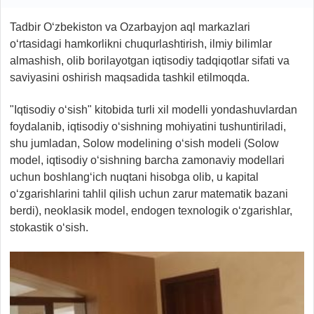
Tadbir O‘zbekiston va Ozarbayjon aql markazlari
o‘rtasidagi hamkorlikni chuqurlashtirish, ilmiy bilimlar
almashish, olib borilayotgan iqtisodiy tadqiqotlar sifati va
saviyasini oshirish maqsadida tashkil etilmoqda.
"Iqtisodiy o‘sish" kitobida turli xil modelli yondashuvlardan
foydalanib, iqtisodiy o‘sishning mohiyatini tushuntiriladi,
shu jumladan, Solow modelining o‘sish modeli (Solow
model, iqtisodiy o‘sishning barcha zamonaviy modellari
uchun boshlang‘ich nuqtani hisobga olib, u kapital
o‘zgarishlarini tahlil qilish uchun zarur matematik bazani
berdi), neoklasik model, endogen texnologik o‘zgarishlar,
stokastik o‘sish.