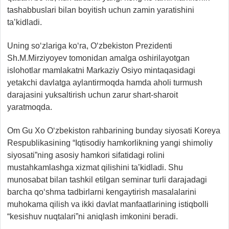
tashabbuslari bilan boyitish uchun zamin yaratishini
ta’kidladi.
Uning so‘zlariga ko‘ra, O‘zbekiston Prezidenti
Sh.M.Mirziyoyev tomonidan amalga oshirilayotgan
islohotlar mamlakatni Markaziy Osiyo mintaqasidagi
yetakchi davlatga aylantirmoqda hamda aholi turmush
darajasini yuksaltirish uchun zarur shart-sharoit
yaratmoqda.
Om Gu Xo O‘zbekiston rahbarining bunday siyosati Koreya
Respublikasining “Iqtisodiy hamkorlikning yangi shimoliy
siyosati”ning asosiy hamkori sifatidagi rolini
mustahkamlashga xizmat qilishini ta’kidladi. Shu
munosabat bilan tashkil etilgan seminar turli darajadagi
barcha qo‘shma tadbirlarni kengaytirish masalalarini
muhokama qilish va ikki davlat manfaatlarining istiqbolli
“kesishuv nuqtalari”ni aniqlash imkonini beradi.