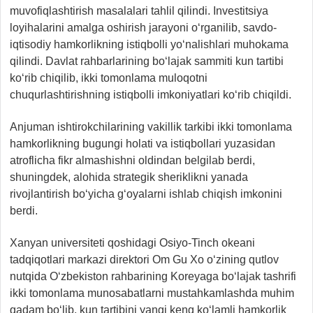
muvofiqlashtirish masalalari tahlil qilindi. Investitsiya
loyihalarini amalga oshirish jarayoni o‘rganilib, savdo-
iqtisodiy hamkorlikning istiqbolli yo‘nalishlari muhokama
qilindi. Davlat rahbarlarining bo‘lajak sammiti kun tartibi
ko‘rib chiqilib, ikki tomonlama muloqotni
chuqurlashtirishning istiqbolli imkoniyatlari ko‘rib chiqildi.
Anjuman ishtirokchilarining vakillik tarkibi ikki tomonlama
hamkorlikning bugungi holati va istiqbollari yuzasidan
atroflicha fikr almashishni oldindan belgilab berdi,
shuningdek, alohida strategik sheriklikni yanada
rivojlantirish bo‘yicha g‘oyalarni ishlab chiqish imkonini
berdi.
Xanyan universiteti qoshidagi Osiyo-Tinch okeani
tadqiqotlari markazi direktori Om Gu Xo o‘zining qutlov
nutqida O‘zbekiston rahbarining Koreyaga bo‘lajak tashrifi
ikki tomonlama munosabatlarni mustahkamlashda muhim
qadam bo‘lib, kun tartibini yangi keng ko‘lamli hamkorlik