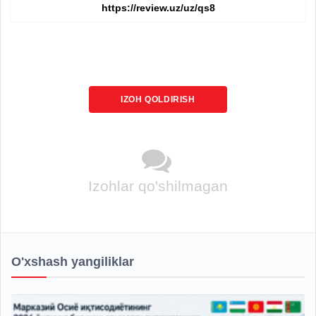
IZOH QOLDIRISH
Izohlar qo'shilmagan
O'xshash yangiliklar