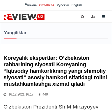
Ўзбекча
O'zbekcha
Русский
English
Yangiliklar
Koreyalik ekspertlar: O‘zbekiston
rahbarining siyosati Koreyaning
“Iqtisodiy hamkorlikning yangi shimoliy
siyosati” asosiy hamkori sifatidagi rolini
mustahkamlashga xizmat qiladi
16.12.2021 16:17
448
O‘zbekiston Prezidenti Sh.M.Mirziyoyev