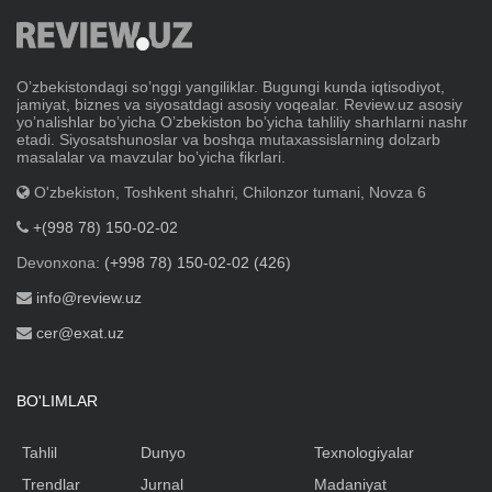
Oʼzbekistondagi soʼnggi yangiliklar. Bugungi kunda iqtisodiyot,
jamiyat, biznes va siyosatdagi asosiy voqealar. Review.uz asosiy
yoʼnalishlar boʼyicha Oʼzbekiston boʼyicha tahliliy sharhlarni nashr
etadi. Siyosatshunoslar va boshqa mutaxassislarning dolzarb
masalalar va mavzular boʼyicha fikrlari.
O'zbekiston, Toshkent shahri, Chilonzor tumani, Novza 6
+(998 78) 150-02-02
Devonxona:
(+998 78) 150-02-02 (426)
info@review.uz
cer@exat.uz
BO'LIMLAR
Tahlil
Dunyo
Texnologiyalar
Trendlar
Jurnal
Madaniyat