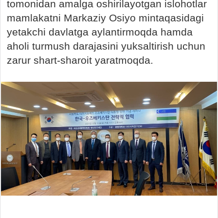
tomonidan amalga oshirilayotgan islohotlar
mamlakatni Markaziy Osiyo mintaqasidagi
yetakchi davlatga aylantirmoqda hamda
aholi turmush darajasini yuksaltirish uchun
zarur shart-sharoit yaratmoqda.