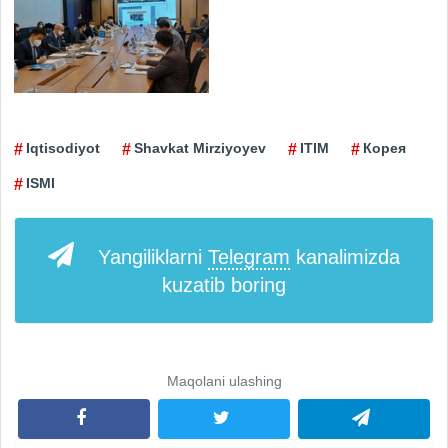
Iqtisodiyot
Shavkat Mirziyoyev
ITIM
Корея
ISMI
Yangiliklarni
Telegram
kanalimizda
kuzatib boring
Maqolani ulashing