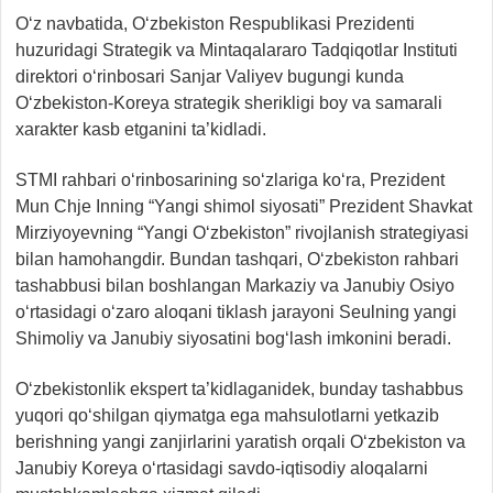
O‘z navbatida, O‘zbekiston Respublikasi Prezidenti
huzuridagi Strategik va Mintaqalararo Tadqiqotlar Instituti
direktori o‘rinbosari Sanjar Valiyev bugungi kunda
O‘zbekiston-Koreya strategik sherikligi boy va samarali
xarakter kasb etganini ta’kidladi.
STMI rahbari o‘rinbosarining so‘zlariga ko‘ra, Prezident
Mun Chje Inning “Yangi shimol siyosati” Prezident Shavkat
Mirziyoyevning “Yangi O‘zbekiston” rivojlanish strategiyasi
bilan hamohangdir. Bundan tashqari, O‘zbekiston rahbari
tashabbusi bilan boshlangan Markaziy va Janubiy Osiyo
o‘rtasidagi o‘zaro aloqani tiklash jarayoni Seulning yangi
Shimoliy va Janubiy siyosatini bog‘lash imkonini beradi.
O‘zbekistonlik ekspert ta’kidlaganidek, bunday tashabbus
yuqori qo‘shilgan qiymatga ega mahsulotlarni yetkazib
berishning yangi zanjirlarini yaratish orqali O‘zbekiston va
Janubiy Koreya o‘rtasidagi savdo-iqtisodiy aloqalarni