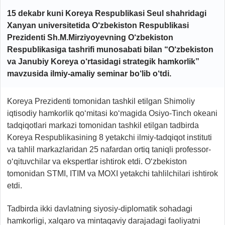
15 dekabr kuni Koreya Respublikasi Seul shahridagi
Xanyan universitetida O‘zbekiston Respublikasi
Prezidenti Sh.M.Mirziyoyevning O‘zbekiston
Respublikasiga tashrifi munosabati bilan “O‘zbekiston
va Janubiy Koreya o‘rtasidagi strategik hamkorlik”
mavzusida ilmiy-amaliy seminar bo‘lib o‘tdi.
Koreya Prezidenti tomonidan tashkil etilgan Shimoliy
iqtisodiy hamkorlik qo‘mitasi ko‘magida Osiyo-Tinch okeani
tadqiqotlari markazi tomonidan tashkil etilgan tadbirda
Koreya Respublikasining 8 yetakchi ilmiy-tadqiqot instituti
va tahlil markazlaridan 25 nafardan ortiq taniqli professor-
o‘qituvchilar va ekspertlar ishtirok etdi. O‘zbekiston
tomonidan STMI, ITIM va MOXI yetakchi tahlilchilari ishtirok
etdi.
Tadbirda ikki davlatning siyosiy-diplomatik sohadagi
hamkorligi, xalqaro va mintaqaviy darajadagi faoliyatni