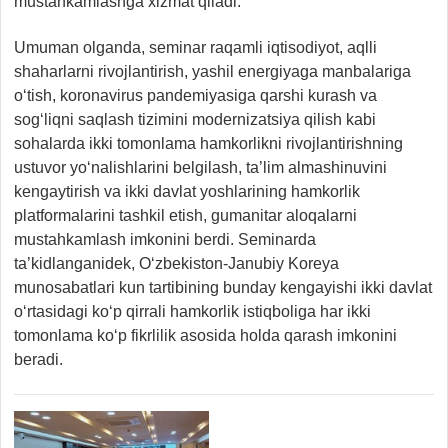
mustahkamlashga xizmat qiladi.
Umuman olganda, seminar raqamli iqtisodiyot, aqlli
shaharlarni rivojlantirish, yashil energiyaga manbalariga
o‘tish, koronavirus pandemiyasiga qarshi kurash va
sog‘liqni saqlash tizimini modernizatsiya qilish kabi
sohalarda ikki tomonlama hamkorlikni rivojlantirishning
ustuvor yo‘nalishlarini belgilash, ta’lim almashinuvini
kengaytirish va ikki davlat yoshlarining hamkorlik
platformalarini tashkil etish, gumanitar aloqalarni
mustahkamlash imkonini berdi. Seminarda
ta’kidlanganidek, O‘zbekiston-Janubiy Koreya
munosabatlari kun tartibining bunday kengayishi ikki davlat
o‘rtasidagi ko‘p qirrali hamkorlik istiqboliga har ikki
tomonlama ko‘p fikrlilik asosida holda qarash imkonini
beradi.