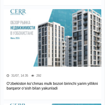
31/07, 14:35
292
O‘zbekiston ko‘chmas mulk bozori birinchi yarim yillikni
barqaror o‘sish bilan yakunladi