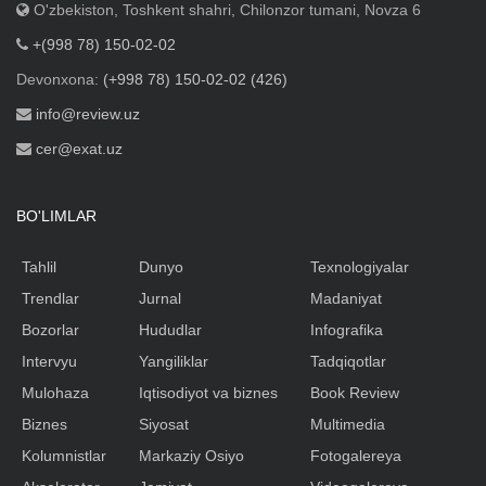
O'zbekiston, Toshkent shahri, Chilonzor tumani, Novza 6
+(998 78) 150-02-02
Devonxona:
(+998 78) 150-02-02 (426)
info@review.uz
cer@exat.uz
BO'LIMLAR
Tahlil
Dunyo
Texnologiyalar
Trendlar
Jurnal
Madaniyat
Bozorlar
Hududlar
Infografika
Intervyu
Yangiliklar
Tadqiqotlar
Mulohaza
Iqtisodiyot va biznes
Book Review
Biznes
Siyosat
Multimedia
Kolumnistlar
Markaziy Osiyo
Fotogalereya