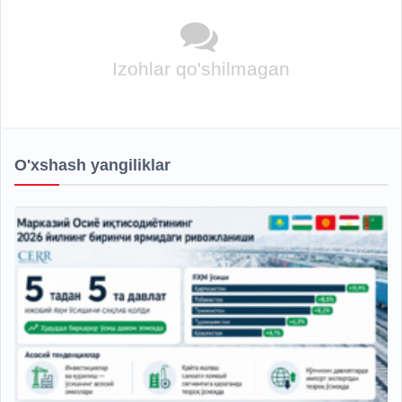
Izohlar qo'shilmagan
O'xshash yangiliklar