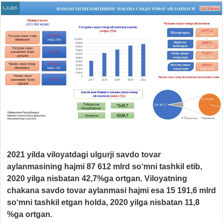
2021 yilda viloyatdagi ulgurji savdo tovar
aylanmasining hajmi 87 612 mlrd so‘mni tashkil etib,
2020 yilga nisbatan 42,7%ga ortgan
.
Viloyatning
chakana savdo tovar aylanmasi hajmi esa 15 191,6 mlrd
so‘mni tashkil etgan holda, 2020 yilga nisbatan 11,8
%ga ortgan.