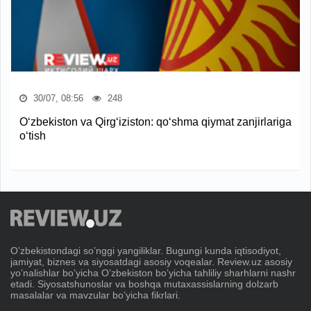
30/07, 08:56
248
O‘zbekiston va Qirg‘iziston: qo‘shma qiymat zanjirlariga
o‘tish
Oʼzbekistondagi soʼnggi yangiliklar. Bugungi kunda iqtisodiyot,
jamiyat, biznes va siyosatdagi asosiy voqealar. Review.uz asosiy
yoʼnalishlar boʼyicha Oʼzbekiston boʼyicha tahliliy sharhlarni nashr
etadi. Siyosatshunoslar va boshqa mutaxassislarning dolzarb
masalalar va mavzular boʼyicha fikrlari.