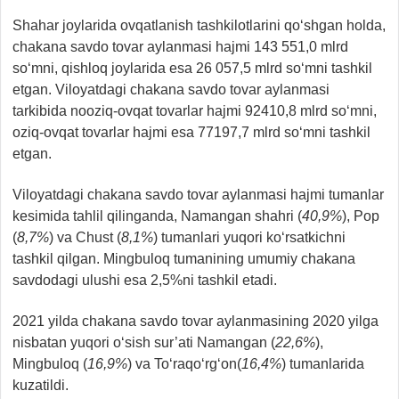
Shahar joylarida ovqatlanish tashkilotlarini qo‘shgan holda,
chakana savdo tovar aylanmasi hajmi 143 551,0 mlrd
so‘mni, qishloq joylarida esa 26 057,5 mlrd so‘mni tashkil
etgan. Viloyatdagi chakana savdo tovar aylanmasi
tarkibida nooziq-ovqat tovarlar hajmi 92410,8 mlrd so‘mni,
oziq-ovqat tovarlar hajmi esa 77197,7 mlrd so‘mni tashkil
etgan.
Viloyatdagi chakana savdo tovar aylanmasi hajmi tumanlar
kesimida tahlil qilinganda, Namangan shahri (
40,9%
), Pop
(
8,7%
) va Chust (
8,1%
) tumanlari yuqori ko‘rsatkichni
tashkil qilgan. Mingbuloq tumanining umumiy chakana
savdodagi ulushi esa 2,5%ni tashkil etadi.
2021 yilda chakana savdo tovar aylanmasining 2020 yilga
nisbatan yuqori o‘sish sur’ati Namangan (
22,6%
),
Mingbuloq (
16,9%
) va To‘raqo‘rg‘on(
16,4%
) tumanlarida
kuzatildi.