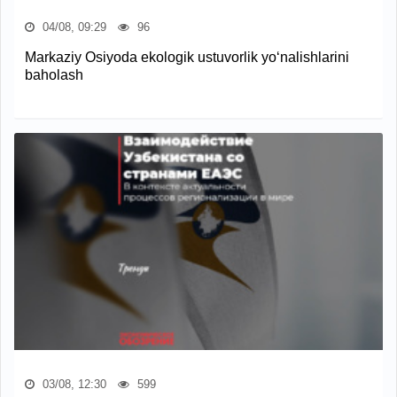
04/08, 09:29
96
Markaziy Osiyoda ekologik ustuvorlik yo‘nalishlarini
baholash
03/08, 12:30
599