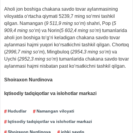
Aholi jon boshiga chakana savdo tovar aylanmasining
viloyatda o‘rtacha qiymati 5239,7 ming so‘mni tashkil
qilgan. Namangan (
9 511,9
ming so‘m
) shahri, Pop (
5
909,4
ming so‘m
) va Norin(
5 602,4
ming so‘m
) tumanlarida
aholi jon boshiga to‘g‘ri keladigan chakana savdo tovar
aylanmasi hajmi yuqori ko‘rsatkichni tashkil qilgan. Chortoq
(
2996,7 ming so‘m
), Mingbuloq (
2954,3 ming so‘m
) va
Uychi (
2952,3 ming so‘m
) tumanlarida chakana savdo tovar
aylanmasi hajmi nisbatan past ko‘rsatkichni tashkil qilgan.
Shoiraxon Nurdinova
Iqtisodiy tadqiqotlar va islohotlar markazi
Hududlar
Namangan viloyati
Iqtisodiy tadqiqotlar va islohotlar markazi
Shoiraxon Nurdinova
ichki savdo