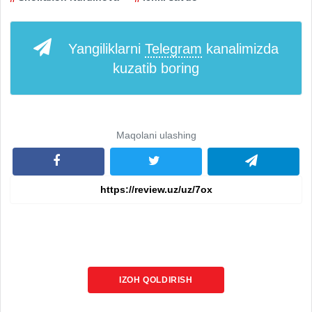
Yangiliklarni
Telegram
kanalimizda
kuzatib boring
Maqolani ulashing
IZOH QOLDIRISH