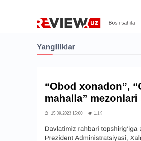
Bosh sahifa
Yangiliklar
“Obod xonadon”, “
mahalla” mezonlari
15.09.2023 15:00
1.1K
Davlatimiz rahbari topshirig‘iga
Prezident Administratsiyasi, Xalq