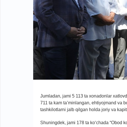
Jumladan, jami 5 113 ta xonadonlar xatlov
711 ta kam ta’minlangan, ehtiyojmand va b
tashkilotlarni jalb qilgan holda joriy va kapita
Shuningdek, jami 178 ta ko‘chada “Obod ko‘