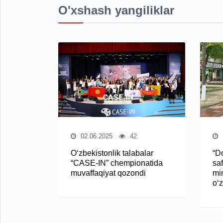
O'xshash yangiliklar
02.06.2025
42
O‘zbekistonlik talabalar
“Do
“CASE-IN” chempionatida
saf
muvaffaqiyat qozondi
mi
o‘z