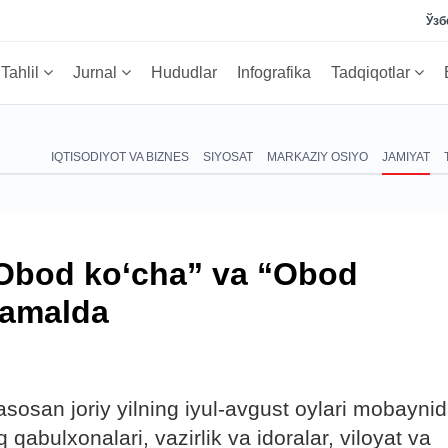
Ўзб
Tahlil
Jurnal
Hududlar
Infografika
Tadqiqotlar
IQTISODIYOT VA BIZNES
SIYOSAT
MARKAZIY OSIYO
JAMIYAT
Obod ko‘cha” va “Obod
 amalda
 asosan joriy yilning iyul-avgust oylari mobayni
 qabulxonalari, vazirlik va idoralar, viloyat va