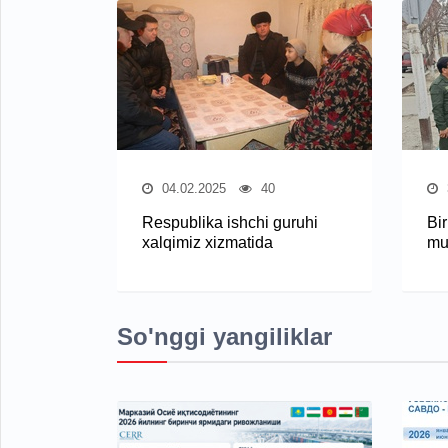
04.02.2025
40
Respublika ishchi guruhi
Bi
xalqimiz xizmatida
mur
So'nggi yangiliklar