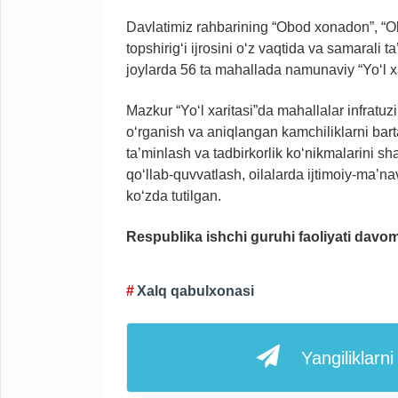
Davlatimiz rahbarining “Obod xonadon”, “Ob
topshirig‘i ijrosini o‘z vaqtida va samarali
joylarda 56 ta mahallada namunaviy “Yo‘l xar
Mazkur “Yo‘l xaritasi”da mahallalar infratuz
o‘rganish va aniqlangan kamchiliklarni barta
ta’minlash va tadbirkorlik ko‘nikmalarini sha
qo‘llab-quvvatlash, oilalarda ijtimoiy-ma’
ko‘zda tutilgan.
Respublika ishchi guruhi faoliyati davo
Xalq qabulxonasi
Yangiliklarn