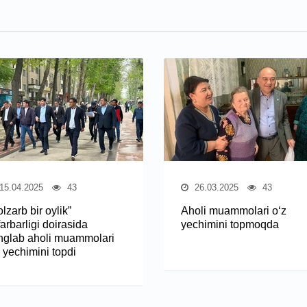
15.04.2025
43
26.03.2025
43
lzarb bir oylik”
Aholi muammolari o‘z
arbarligi doirasida
yechimini topmoqda
nglab aholi muammolari
 yechimini topdi