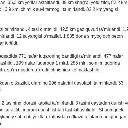
an, 35,3 km yo‘llar asfaltlandi, 89 km shag‘al yotqizildi, 82,2 km
ndi, 3,9 km ichimlik suvi tarmog‘i ta’mirlandi, 82,2 km yangisi
ta’mirlandi, 4 tasi o‘rnatildi, 42,5 km gaz quvuri ta’mirlandi, 1,
’mirlandi, 12 ta yangisi o‘rnatildi, 1 885 dona simyog‘och beton
 tortildi.
aqsadida 771 nafar fuqaroning bandligi ta’minlandi, 477 nafar
lashildi, 199 nafar fuqaroga 1 mlrd. 285 mln. so‘m miqdorida
ln. so‘m miqdorda kredit olinishiga ko‘maklashildi.
kdan o‘tkazildi, ularning 296 nafarini davolash ta’minlandi, 53
i.
 tasining idorasi kapital ta’mirlandi, 3 tasini qaytadan qurish v
ajratilib, idorani qurish ishlari tashkillashtirildi. Shuningdek,
jtimoiy soha ob’yektlari xatlovdan o‘tkazilib, ularda aniqlangan
i.