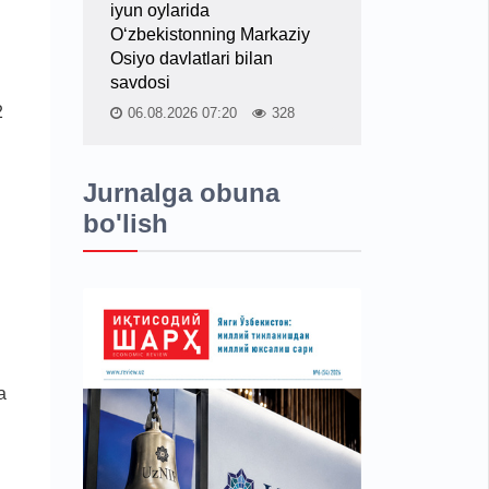
iyun oylarida
O‘zbekistonning Markaziy
Osiyo davlatlari bilan
savdosi
2
06.08.2026 07:20
328
Jurnalga obuna
bo'lish
a