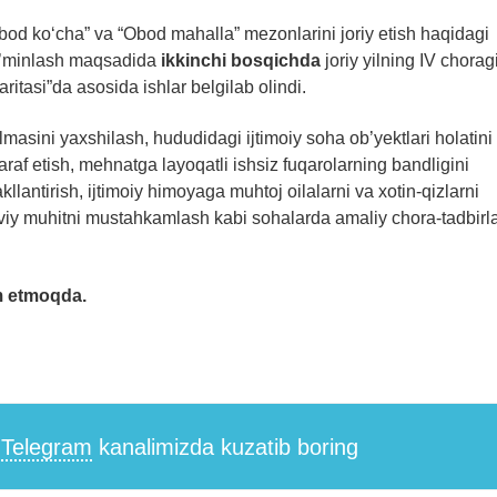
od ko‘cha” va “Obod mahalla” mezonlarini joriy etish haqidagi
 ta’minlash maqsadida
ikkinchi bosqichda
joriy yilning IV chorag
itasi”da asosida ishlar belgilab olindi.
ilmasini yaxshilash, hududidagi ijtimoiy soha ob’yektlari holatini
raf etish, mehnatga layoqatli ishsiz fuqarolarning bandligini
kllantirish, ijtimoiy himoyaga muhtoj oilalarni va xotin-qizlarni
naviy muhitni mustahkamlash kabi sohalarda amaliy chora-tadbirl
m etmoqda.
i
Telegram
kanalimizda kuzatib boring