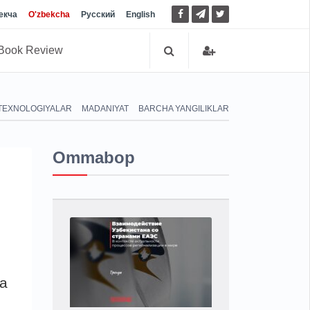
екча
O'zbekcha
Русский
English
Book Review
TEXNOLOGIYALAR
MADANIYAT
BARCHA YANGILIKLAR
Ommabop
da