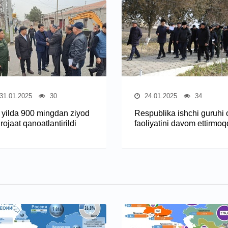
31.01.2025
30
24.01.2025
34
r yilda 900 mingdan ziyod
Respublika ishchi guruhi 
ojaat qanoatlantirildi
faoliyatini davom ettirmo