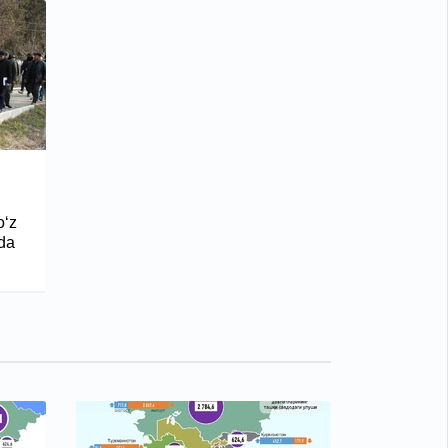
o‘z
qda