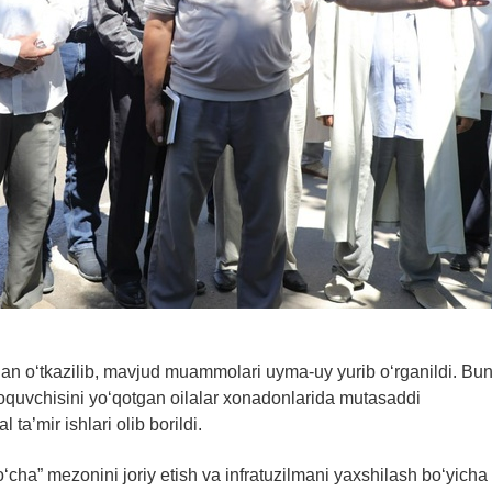
dan o‘tkazilib, mavjud muammolari uyma-uy yurib o‘rganildi. Bu
oquvchisini yo‘qotgan oilalar xonadonlarida mutasaddi
l ta’mir ishlari olib borildi.
cha” mezonini joriy etish va infratuzilmani yaxshilash bo‘yicha