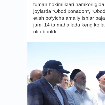
tuman hokimliklari hamkorligida
joylarda “Obod xonadon”, “Obod 
etish bo‘yicha amaliy ishlar baja
jami 14 ta mahallada keng ko‘la
olib borildi.