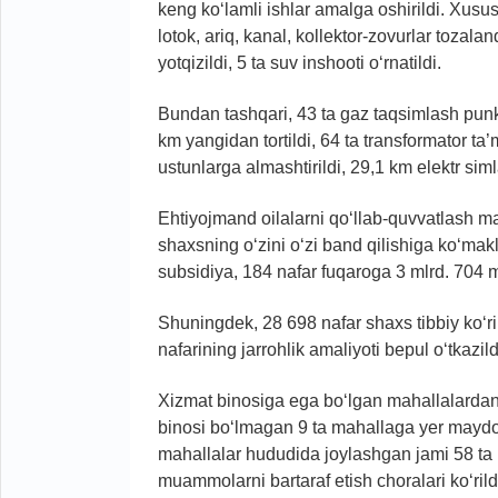
keng ko‘lamli ishlar amalga oshirildi. Xusus
lotok, ariq, kanal, kollektor-zovurlar tozala
yotqizildi, 5 ta suv inshooti o‘rnatildi.
Bundan tashqari, 43 ta gaz taqsimlash punkti 
km yangidan tortildi, 64 ta transformator ta
ustunlarga almashtirildi, 29,1 km elektr simlar
Ehtiyojmand oilalarni qo‘llab-quvvatlash m
shaxsning o‘zini o‘zi band qilishiga ko‘mak
subsidiya, 184 nafar fuqaroga 3 mlrd. 704 m
Shuningdek, 28 698 nafar shaxs tibbiy ko‘ri
nafarining jarrohlik amaliyoti bepul o‘tkazild
Xizmat binosiga ega bo‘lgan mahallalardan 2
binosi bo‘lmagan 9 ta mahallaga yer maydoni 
mahallalar hududida joylashgan jami 58 ta i
muammolarni bartaraf etish choralari ko‘rild