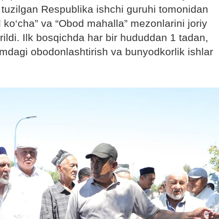
 tuzilgan Respublika ishchi guruhi tomonidan
ko‘cha” va “Obod mahalla” mezonlarini joriy
rildi. Ilk bosqichda har bir hududdan 1 tadan,
mdagi obodonlashtirish va bunyodkorlik ishlar