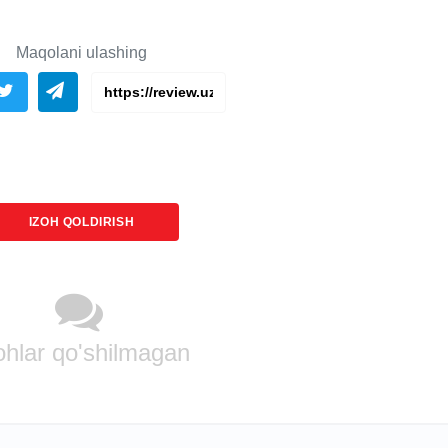
Maqolani ulashing
IZOH QOLDIRISH
ohlar qo'shilmagan