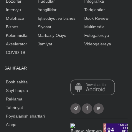
Bozorlar
Hududlar
Infografika
Intervyu
Yangiliklar
Tadqiqotlar
Mulohaza
Iqtisodiyot va biznes
Book Review
Biznes
Siyosat
Multimedia
Kolumnistlar
Markaziy Osiyo
Fotogalereya
Akselerator
Jamiyat
Videogalereya
COVID-19
SAHIFALAR
Bosh sahifa
Sayt haqida
Reklama
Tahririyat
Foydalanish shartlari
Aloqa