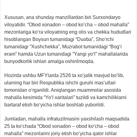
Xususan, ana shunday manzillardan biri Surxondaryo
viloyatidir. “Obod xonadon – obod ko‘cha – obod mahalla”
mezonlariga ko‘ra viloyatning eng olis va chekka hududlari
hisoblangan Boysun tumanidagi “Duoba”, Sho‘rchi
tumanidagi “Xushchekka”, Muzrabot tumanidagi “Bog‘i
eram” hamda Uzun tumanidagi “Yangi yo‘l” mahallalarida
bunyodkorlik ishlari amalga oshirilmoqda.
Hozirda ushbu MFYlarda 2526 ta xo‘jalik mavjud bo‘lib,
ularning har biri Respublika ishchi guruhi mas’ullari
tomonidan o‘rganildi. Aniqlangan muammolar asosida
mahalla kesimida “Yo‘l xaritalari” tuzildi va kamchiliklarni
bartaraf etish bo‘yicha ishlar boshlab yuborildi.
Jumladan, mahalla infratuzilmasini yaxshilash maqsadida
25 ta ko‘chada “Obod xonadon – obod ko‘cha – obod
mahalla” mezonlarini joriy etish bo‘yicha qator ishlar