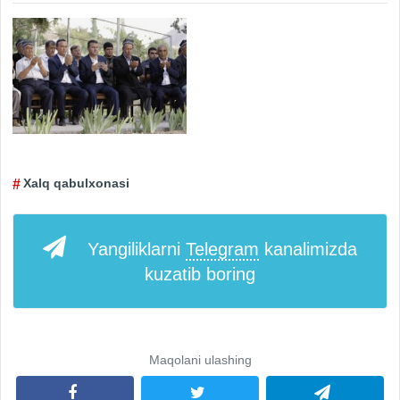
Xalq qabulxonasi
Yangiliklarni
Telegram
kanalimizda
kuzatib boring
Maqolani ulashing