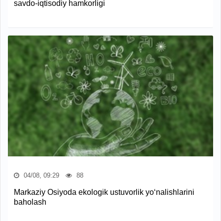
savdo-iqtisodiy hamkorligi
04/08, 09:29
88
Markaziy Osiyoda ekologik ustuvorlik yo‘nalishlarini
baholash