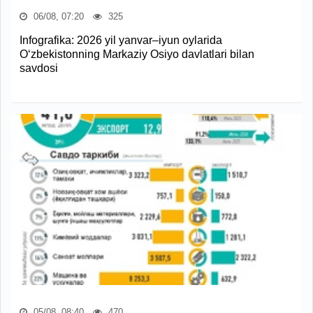
06/08, 07:20
325
Infografika: 2026 yil yanvar–iyun oylarida
O‘zbekistonning Markaziy Osiyo davlatlari bilan
savdosi
05/08, 08:40
470