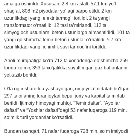
amalga oshirildi. Xususan, 2,8 km asfalt, 57,1 km yo‘l
shag‘al, 808 m2 piyodalar yo‘lagi barpo etildi. 2 km
uzunlikdagi yangi elektr tarmog‘i tortildi, 2 ta yangi
transformator o‘rnatilib, 12 tasi ta’mirlandi, 112 ta
simyog‘och ustunlarni beton ustunlarga almashtirildi, 101 ta
yangi qo‘shimcha temir-beton ustunlar o‘rnatildi. 5,7 km
uzunlikdagi yangi ichimlik suvi tarmog‘ini tortildi.
Aholi murojaatiga ko‘ra 712 ta xonadonga qo‘shimcha 259
tonna ko‘mir, 353 ta xo‘jalikka suyultirilgan gaz ballonlarini
yetkazib berildi.
O‘ta og‘ir sharoitda yashayotgan, uy-joyi ta’mirtalab bo‘lgan
297 ta oilaning turar joylari bepul joriy va kapital ta’mirlab
berildi. Ijtimoiy himoyagi muhtoj, “Temir daftar”, “Ayollar
daftari” va “Yoshlar daftari”dagi 53 nafar fuqaroga 119 mln.
so‘mlik turli yordamlar ko‘rsatildi.
Bundan tashqari, 71 nafar fuqaroga 728 mln. so‘m imtiyozli