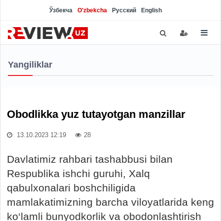
Ўзбекча
O'zbekcha
Русский
English
Yangiliklar
Obodlikka yuz tutayotgan manzillar
13.10.2023 12:19
28
Davlatimiz rahbari tashabbusi bilan
Respublika ishchi guruhi, Xalq
qabulxonalari boshchiligida
mamlakatimizning barcha viloyatlarida keng
ko‘lamli bunyodkorlik va obodonlashtirish