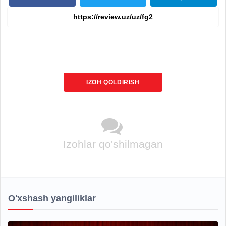
IZOH QOLDIRISH
Izohlar qo'shilmagan
O'xshash yangiliklar