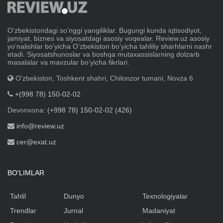
Oʼzbekistondagi soʼnggi yangiliklar. Bugungi kunda iqtisodiyot,
jamiyat, biznes va siyosatdagi asosiy voqealar. Review.uz asosiy
yoʼnalishlar boʼyicha Oʼzbekiston boʼyicha tahliliy sharhlarni nashr
etadi. Siyosatshunoslar va boshqa mutaxassislarning dolzarb
masalalar va mavzular boʼyicha fikrlari.
O'zbekiston, Toshkent shahri, Chilonzor tumani, Novza 6
+(998 78) 150-02-02
Devonxona:
(+998 78) 150-02-02 (426)
info@review.uz
cer@exat.uz
BO'LIMLAR
Tahlil
Dunyo
Texnologiyalar
Trendlar
Jurnal
Madaniyat