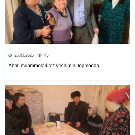
26.03.2025
43
Aholi muammolari o‘z yechimini topmoqda