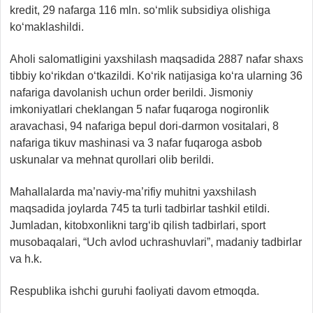
kredit, 29 nafarga 116 mln. so‘mlik subsidiya olishiga
ko‘maklashildi.
Aholi salomatligini yaxshilash maqsadida 2887 nafar shaxs
tibbiy ko‘rikdan o‘tkazildi. Ko‘rik natijasiga ko‘ra ularning 36
nafariga davolanish uchun order berildi. Jismoniy
imkoniyatlari cheklangan 5 nafar fuqaroga nogironlik
aravachasi, 94 nafariga bepul dori-darmon vositalari, 8
nafariga tikuv mashinasi va 3 nafar fuqaroga asbob
uskunalar va mehnat qurollari olib berildi.
Mahallalarda ma’naviy-ma’rifiy muhitni yaxshilash
maqsadida joylarda 745 ta turli tadbirlar tashkil etildi.
Jumladan, kitobxonlikni targ‘ib qilish tadbirlari, sport
musobaqalari, “Uch avlod uchrashuvlari”, madaniy tadbirlar
va h.k.
Respublika ishchi guruhi faoliyati davom etmoqda.