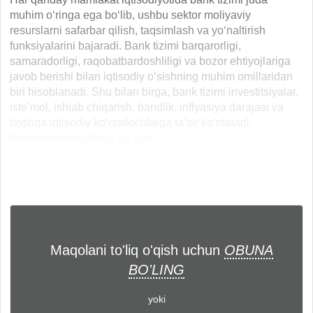
muhim o‘ringa ega bo‘lib, ushbu sektor moliyaviy
resurslarni safarbar qilish, taqsimlash va yo‘naltirish
funksiyalarini bajaradi. Bank tizimi barqarorligi,
samaradorligi, raqobatbardoshliligi va bozor ehtiyojlariga
javob berishi bilan iqtisodiy o‘sishning muhim omillaridan
biri hisoblanadi. Shu bilan birga, bank tizimi investitsiyalar,
iste’mol, ishlab chiqarish, bandlik, inflyasiya darajasi va
boshqa iqtisodiy ko‘rsatkichlarga ta’sir ko‘rsatadi.
Belgilangan vazifalar So‘nggi... ...
Maqolani to'liq o'qish uchun
OBUNA
BO'LING
yoki