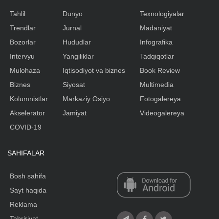
Tahlil
Dunyo
Texnologiyalar
Trendlar
Jurnal
Madaniyat
Bozorlar
Hududlar
Infografika
Intervyu
Yangiliklar
Tadqiqotlar
Mulohaza
Iqtisodiyot va biznes
Book Review
Biznes
Siyosat
Multimedia
Kolumnistlar
Markaziy Osiyo
Fotogalereya
Akselerator
Jamiyat
Videogalereya
COVID-19
SAHIFALAR
Bosh sahifa
Sayt haqida
Reklama
Tahririyat