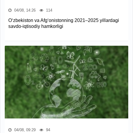
04/08, 14:26
114
O‘zbekiston va Afg‘onistonning 2021–2025 yillardagi
savdo-iqtisodiy hamkorligi
04/08, 09:29
94