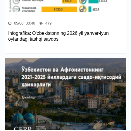
05/08, 08:40
479
Infografika: O‘zbekistonning 2026 yil yanvar-iyun
oylaridagi tashqi savdosi