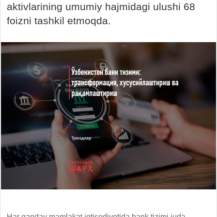
aktivlarining umumiy hajmidagi ulushi 68
foizni tashkil etmoqda.
Har qanday mamlakat iqtisodiyotida bank tizimi juda