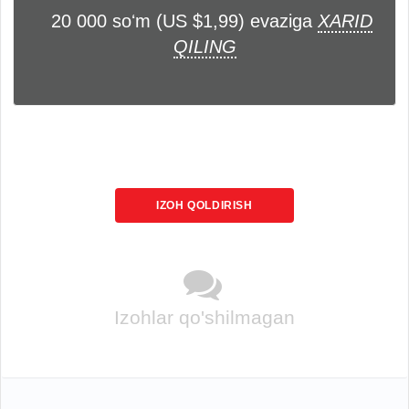
20 000 soʻm (US $1,99) evaziga
XARID
QILING
IZOH QOLDIRISH
Izohlar qo'shilmagan