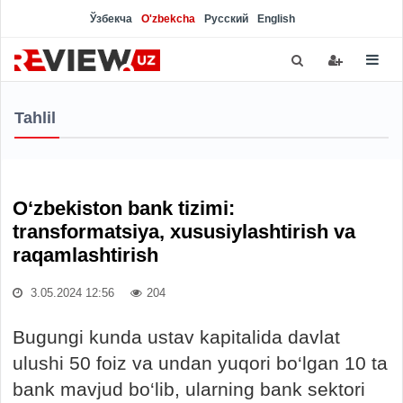
Ўзбекча
O'zbekcha
Русский
English
Tahlil
O‘zbekiston bank tizimi:
transformatsiya, xususiylashtirish va
raqamlashtirish
3.05.2024 12:56
204
Bugungi kunda ustav kapitalida davlat
ulushi 50 foiz va undan yuqori bo‘lgan 10 ta
bank mavjud bo‘lib, ularning bank sektori