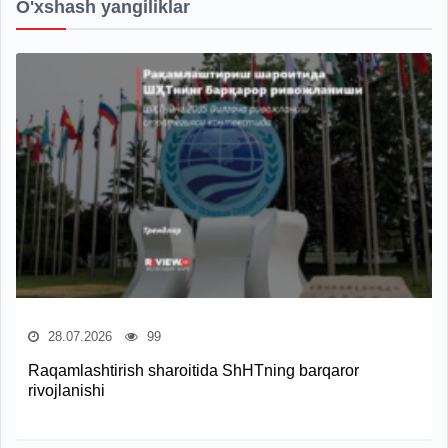
O'xshash yangiliklar
28.07.2026
99
Raqamlashtirish sharoitida ShHTning barqaror
rivojlanishi