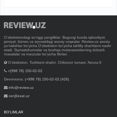
Oʼzbekistondagi soʼnggi yangiliklar. Bugungi kunda iqtisodiyot,
jamiyat, biznes va siyosatdagi asosiy voqealar. Review.uz asosiy
yoʼnalishlar boʼyicha Oʼzbekiston boʼyicha tahliliy sharhlarni nashr
etadi. Siyosatshunoslar va boshqa mutaxassislarning dolzarb
masalalar va mavzular boʼyicha fikrlari.
O'zbekiston, Toshkent shahri, Chilonzor tumani, Novza 6
+(998 78) 150-02-02
Devonxona:
(+998 78) 150-02-02 (426)
info@review.uz
cer@exat.uz
BO'LIMLAR