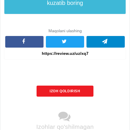
kuzatib boring
Maqolani ulashing
IZOH QOLDIRISH
Izohlar qo'shilmagan