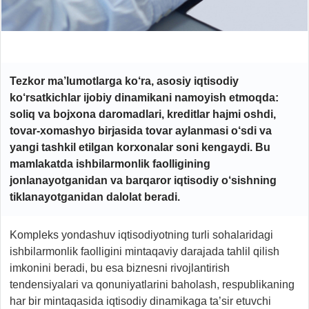
Tezkor ma’lumotlarga ko‘ra, asosiy iqtisodiy
ko‘rsatkichlar ijobiy dinamikani namoyish etmoqda:
soliq va bojxona daromadlari, kreditlar hajmi oshdi,
tovar-xomashyo birjasida tovar aylanmasi o‘sdi va
yangi tashkil etilgan korxonalar soni kengaydi. Bu
mamlakatda ishbilarmonlik faolligining
jonlanayotganidan va barqaror iqtisodiy o‘sishning
tiklanayotganidan dalolat beradi.
Kompleks yondashuv iqtisodiyotning turli sohalaridagi
ishbilarmonlik faolligini mintaqaviy darajada tahlil qilish
imkonini beradi, bu esa biznesni rivojlantirish
tendensiyalari va qonuniyatlarini baholash, respublikaning
har bir mintaqasida iqtisodiy dinamikaga ta’sir etuvchi