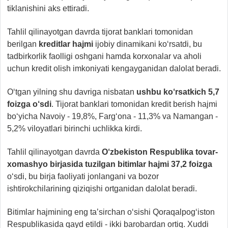
tiklanishini aks ettiradi.
Tahlil qilinayotgan davrda tijorat banklari tomonidan
berilgan
kreditlar hajmi
ijobiy dinamikani ko‘rsatdi, bu
tadbirkorlik faolligi oshgani hamda korxonalar va aholi
uchun kredit olish imkoniyati kengayganidan dalolat beradi.
O‘tgan yilning shu davriga nisbatan
ushbu ko‘rsatkich 5,7
foizga o‘sdi
. Tijorat banklari tomonidan kredit berish hajmi
bo‘yicha Navoiy - 19,8%, Farg‘ona - 11,3% va Namangan -
5,2% viloyatlari birinchi uchlikka kirdi.
Tahlil qilinayotgan davrda
O‘zbekiston Respublika tovar-
xomashyo birjasida tuzilgan bitimlar hajmi
37,2 foizga
o‘sdi, bu birja faoliyati jonlangani va bozor
ishtirokchilarining qiziqishi ortganidan dalolat beradi.
Bitimlar hajmining eng ta’sirchan o‘sishi Qoraqalpog‘iston
Respublikasida qayd etildi - ikki barobardan ortiq. Xuddi