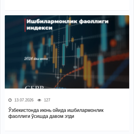
13.07.2026
127
Ўзбекистонда июнь ойида ишбилармонлик
фаоллиги ўсишда давом этди