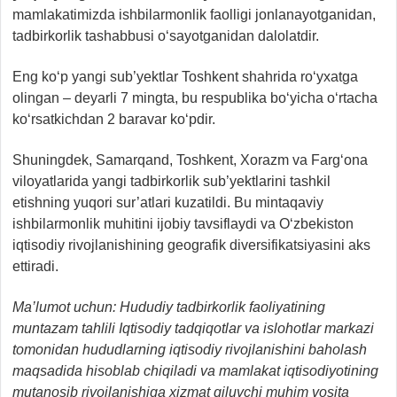
mamlakatimizda ishbilarmonlik faolligi jonlanayotganidan,
tadbirkorlik tashabbusi o‘sayotganidan dalolatdir.
Eng ko‘p yangi sub’yektlar Toshkent shahrida ro‘yxatga
olingan – deyarli 7 mingta, bu respublika bo‘yicha o‘rtacha
ko‘rsatkichdan 2 baravar ko‘pdir.
Shuningdek, Samarqand, Toshkent, Xorazm va Farg‘ona
viloyatlarida yangi tadbirkorlik sub’yektlarini tashkil
etishning yuqori sur’atlari kuzatildi. Bu mintaqaviy
ishbilarmonlik muhitini ijobiy tavsiflaydi va O‘zbekiston
iqtisodiy rivojlanishining geografik diversifikatsiyasini aks
ettiradi.
Ma’lumot uchun: Hududiy tadbirkorlik faoliyatining
muntazam tahlili Iqtisodiy tadqiqotlar va islohotlar markazi
tomonidan hududlarning iqtisodiy rivojlanishini baholash
maqsadida hisoblab chiqiladi va mamlakat iqtisodiyotining
mutanosib rivojlanishiga xizmat qiluvchi muhim vosita