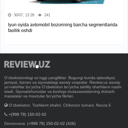
30/07, 13:28
241
Iyun oyida avtomobil bozorining barcha segmentlarida
faollik oshdi
Oʼzbekistondagi soʼnggi yangiliklar. Bugungi kunda iqtisodiyot,
jamiyat, biznes va siyosatdagi asosiy voqealar. Review.uz asosiy
yoʼnalishlar boʼyicha Oʼzbekiston boʼyicha tahliliy sharhlarni nashr
etadi. Siyosatshunoslar va boshqa mutaxassislarning dolzarb
masalalar va mavzular boʼyicha fikrlari.
O'zbekiston, Toshkent shahri, Chilonzor tumani, Novza 6
+(998 78) 150-02-02
Devonxona:
(+998 78) 150-02-02 (426)