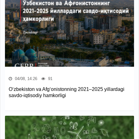
04/08, 14:26
91
O‘zbekiston va Afg‘onistonning 2021–2025 yillardagi
savdo-iqtisodiy hamkorligi