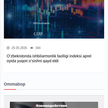
25.05.2026
344
O‘zbekistonda ishbilarmonlik faolligi indeksi aprel
oyida yuqori o‘sishni qayd etdi
Ommabop