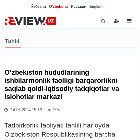
Ўзбекча
O'zbekcha
Русский
English
Tahlil
O‘zbekiston hududlarining
ishbilarmonlik faolligi barqarorlikni
saqlab qoldi-Iqtisodiy tadqiqotlar va
islohotlar markazi
14.06.2024 15:16
205
Tadbirkorlik faoliyati tahlili har oyda
O‘zbekiston Respublikasining barcha