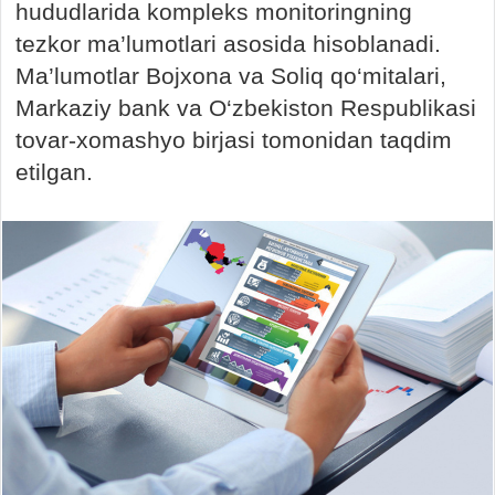
hududlarida kompleks monitoringning
tezkor ma’lumotlari asosida hisoblanadi.
Ma’lumotlar Bojxona va Soliq qo‘mitalari,
Markaziy bank va O‘zbekiston Respublikasi
tovar-xomashyo birjasi tomonidan taqdim
etilgan.