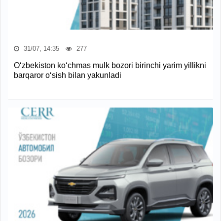
31/07, 14:35
277
O‘zbekiston ko‘chmas mulk bozori birinchi yarim yillikni
barqaror o‘sish bilan yakunladi