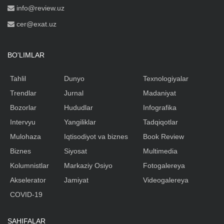
info@review.uz
cer@exat.uz
BO'LIMLAR
Tahlil
Dunyo
Texnologiyalar
Trendlar
Jurnal
Madaniyat
Bozorlar
Hududlar
Infografika
Intervyu
Yangiliklar
Tadqiqotlar
Mulohaza
Iqtisodiyot va biznes
Book Review
Biznes
Siyosat
Multimedia
Kolumnistlar
Markaziy Osiyo
Fotogalereya
Akselerator
Jamiyat
Videogalereya
COVID-19
SAHIFALAR