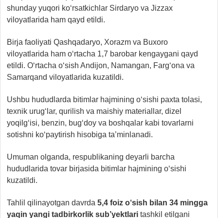
shunday yuqori ko‘rsatkichlar Sirdaryo va Jizzax
viloyatlarida ham qayd etildi.
Birja faoliyati Qashqadaryo, Xorazm va Buxoro
viloyatlarida ham o‘rtacha 1,7 barobar kengaygani qayd
etildi. O‘rtacha o‘sish Andijon, Namangan, Farg‘ona va
Samarqand viloyatlarida kuzatildi.
Ushbu hududlarda bitimlar hajmining o‘sishi paxta tolasi,
texnik urug‘lar, qurilish va maishiy materiallar, dizel
yoqilg‘isi, benzin, bug‘doy va boshqalar kabi tovarlarni
sotishni ko‘paytirish hisobiga ta’minlanadi.
Umuman olganda, respublikaning deyarli barcha
hududlarida tovar birjasida bitimlar hajmining o‘sishi
kuzatildi.
Tahlil qilinayotgan davrda
5,4 foiz o‘sish bilan 34 mingga
yaqin yangi tadbirkorlik sub’
ye
ktlari
tashkil etilgani