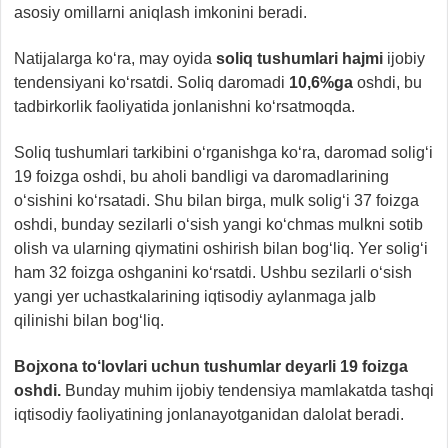
asosiy omillarni aniqlash imkonini beradi.
Natijalarga ko‘ra, may oyida
soliq tushumlari hajmi
ijobiy
tendensiyani ko‘rsatdi. Soliq daromadi
10,6%ga
oshdi, bu
tadbirkorlik faoliyatida jonlanishni ko‘rsatmoqda.
Soliq tushumlari tarkibini o‘rganishga ko‘ra, daromad solig‘i
19 foizga oshdi, bu aholi bandligi va daromadlarining
o‘sishini ko‘rsatadi. Shu bilan birga, mulk solig‘i 37 foizga
oshdi, bunday sezilarli o‘sish yangi ko‘chmas mulkni sotib
olish va ularning qiymatini oshirish bilan bog‘liq. Yer solig‘i
ham 32 foizga oshganini ko‘rsatdi. Ushbu sezilarli o‘sish
yangi yer uchastkalarining iqtisodiy aylanmaga jalb
qilinishi bilan bog‘liq.
Bojxona to‘lovlari uchun tushumlar deyarli 19 foizga
oshdi.
Bunday muhim ijobiy tendensiya mamlakatda tashqi
iqtisodiy faoliyatining jonlanayotganidan dalolat beradi.