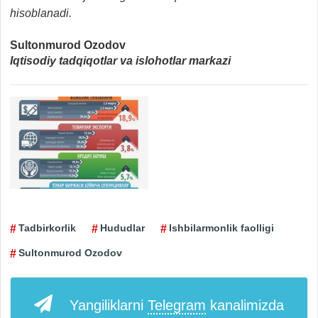
hisoblanadi.
Sultonmurod Ozodov
Iqtisodiy tadqiqotlar va islohotlar markazi
Tadbirkorlik
Hududlar
Ishbilarmonlik faolligi
Sultonmurod Ozodov
Yangiliklarni
Telegram
kanalimizda