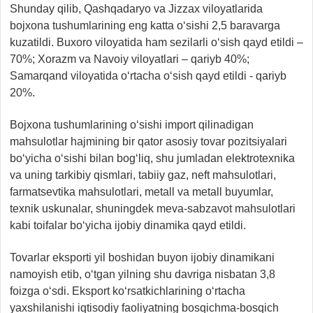
Shunday qilib, Qashqadaryo va Jizzax viloyatlarida
bojxona tushumlarining eng katta o‘sishi 2,5 baravarga
kuzatildi. Buxoro viloyatida ham sezilarli o‘sish qayd etildi –
70%; Xorazm va Navoiy viloyatlari – qariyb 40%;
Samarqand viloyatida o‘rtacha o‘sish qayd etildi - qariyb
20%.
Bojxona tushumlarining o‘sishi import qilinadigan
mahsulotlar hajmining bir qator asosiy tovar pozitsiyalari
bo‘yicha o‘sishi bilan bog‘liq, shu jumladan elektrotexnika
va uning tarkibiy qismlari, tabiiy gaz, neft mahsulotlari,
farmatsevtika mahsulotlari, metall va metall buyumlar,
texnik uskunalar, shuningdek meva-sabzavot mahsulotlari
kabi toifalar bo‘yicha ijobiy dinamika qayd etildi.
Tovarlar eksporti yil boshidan buyon ijobiy dinamikani
namoyish etib, o‘tgan yilning shu davriga nisbatan 3,8
foizga o‘sdi. Eksport ko‘rsatkichlarining o‘rtacha
yaxshilanishi iqtisodiy faoliyatning bosqichma-bosqich