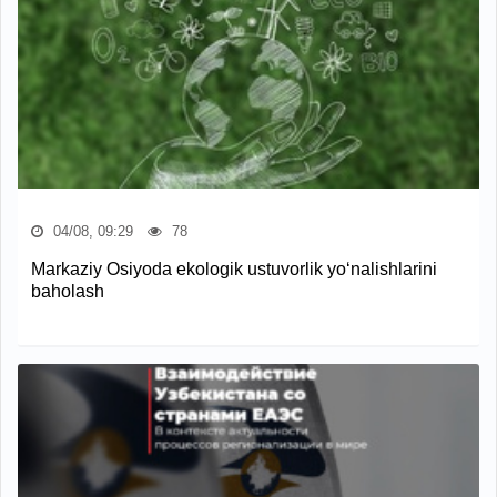
04/08, 09:29
78
Markaziy Osiyoda ekologik ustuvorlik yo‘nalishlarini
baholash