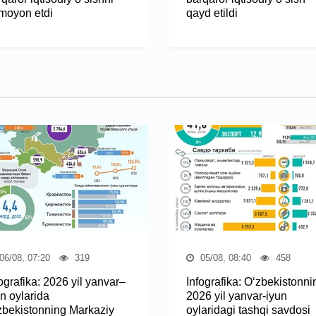
moyon etdi
qayd etildi
06/08, 07:20
319
05/08, 08:40
458
ografika: 2026 yil yanvar–
Infografika: O‘zbekistonni
n oylarida
2026 yil yanvar-iyun
zbekistonning Markaziy
oylaridagi tashqi savdosi