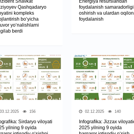
ezident Shavkat
Energiya resurslaridan
rziyoyev Qashqadaryo
foydalanish samaradorligi
loyatini kompleks
oshirish va ulardan oqilo
ojlantirish bo‘yicha
foydalanish
uvor yo‘nalishlarni
gilab berdi
03.12.2025
156
02.12.2025
140
ografika: Sirdaryo viloyati
Infografika: Jizzax viloyat
25 yilning 9 oyida
2025 yilning 9 oyida
qaror iqtisodiy o‘sishni
barqaror iqtisodiy o‘sish