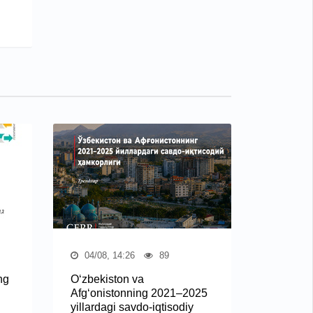
04/08, 14:26
89
ng
O‘zbekiston va
Afg‘onistonning 2021–2025
yillardagi savdo-iqtisodiy