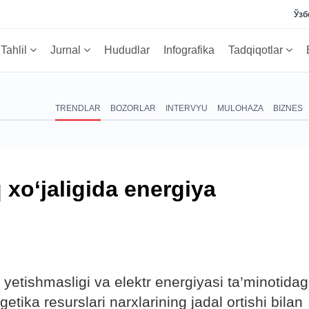
Ўзб
Tahlil
Jurnal
Hududlar
Infografika
Tadqiqotlar
TRENDLAR
BOZORLAR
INTERVYU
MULOHAZA
BIZNES
 xo‘jaligida energiya
 yetishmasligi va elektr energiyasi ta’minotidag
getika resurslari narxlarining jadal ortishi bilan