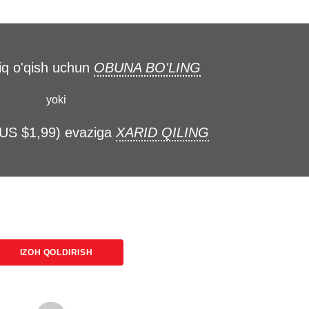
liq o'qish uchun
OBUNA BO'LING
yoki
(US $1,99) evaziga
XARID QILING
IZOH QOLDIRISH