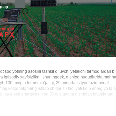
qtisodiyotining asosini tashkil qiluvchi yetakchi tarmoqlardan bi
 va iqtisodiy xavfsizlikni, shuningdek, qishloq hududlarida mehna
iyb 100 mingta fermer xo‘jaligi, 20 mingdan ziyod oziq-ovqat
moq korxonalarining ishlab chiqarish faoliyati ko‘p energiya tal
publika elektr energiyasining 30 foizigacha qismidan foydalanadi,