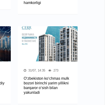
hamkorligi
31/07, 14:35
273
O‘zbekiston ko‘chmas mulk
diy
bozori birinchi yarim yillikni
barqaror o‘sish bilan
yakunladi