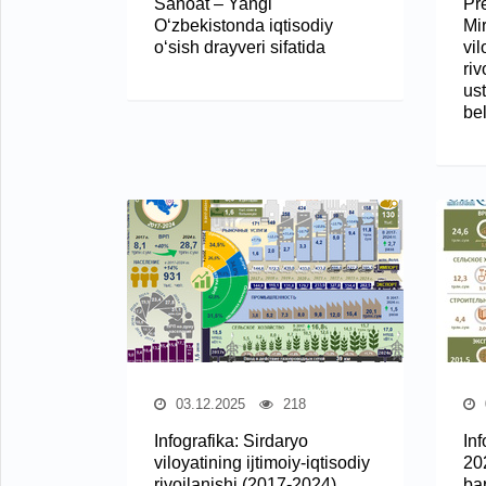
Sanoat – Yangi
Pr
O‘zbekistonda iqtisodiy
Mi
o‘sish drayveri sifatida
vi
riv
ust
bel
03.12.2025
218
Infografika: Sirdaryo
Inf
viloyatining ijtimoiy-iqtisodiy
20
rivojlanishi (2017-2024)
bar