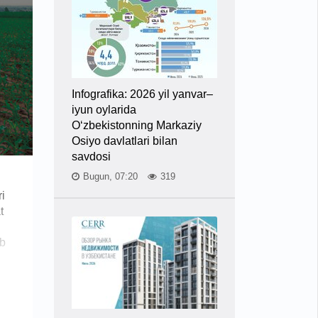
Infografika: 2026 yil yanvar–
iyun oylarida
O‘zbekistonning Markaziy
Osiyo davlatlari bilan
savdosi
Bugun, 07:20
319
ri
t
ab