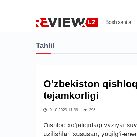
Bosh sahifa
Tahlil
O‘zbekiston qishloq
tejamkorligi
9.10.2023 11:36
298
Qishloq xo‘jaligidagi vaziyat suv
uzilishlar, xususan, yoqilg‘i-ener