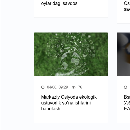
oylaridagi savdosi
Osi
sa
04/08, 09:29
76
Markaziy Osiyoda ekologik
Вз
ustuvorlik yo‘nalishlarini
Уз
baholash
Е