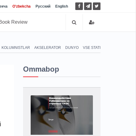
екча
O'zbekcha
Русский
English
Book Review
KOLUMNISTLAR
AKSELERATOR
DUNYO
VSE STATI
Ommabop
i