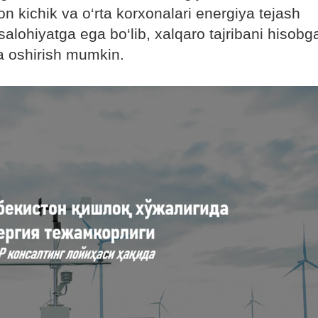
kichik va o‘rta korxonalari energiya tejash
alohiyatga ega bo‘lib, xalqaro tajribani hisobg
a oshirish mumkin.