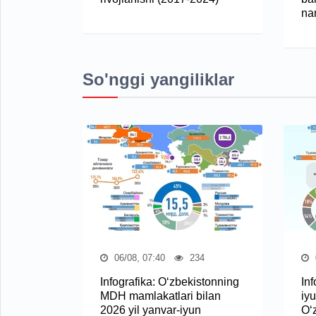
na
So'nggi yangiliklar
06/08, 07:40
234
Infografika: O‘zbekistonning
Inf
MDH mamlakatlari bilan
iyu
2026 yil yanvar-iyun
O‘