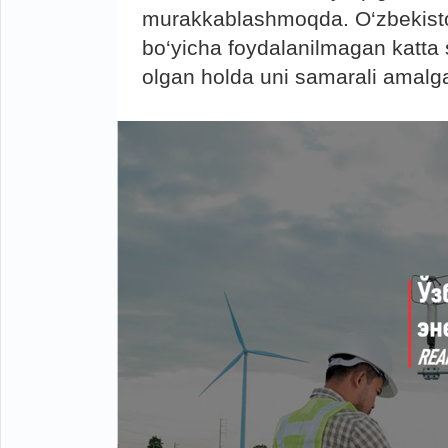
murakkablashmoqda. O‘zbekiston 
bo‘yicha foydalanilmagan katta s
olgan holda uni samarali amalg