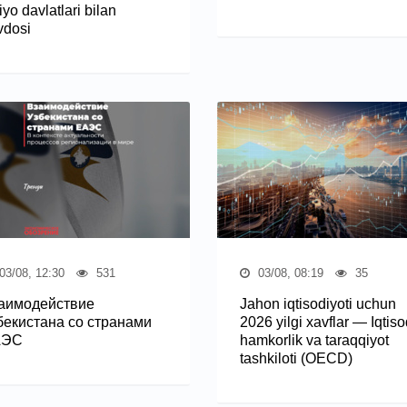
yo davlatlari bilan
vdosi
03/08, 12:30
531
03/08, 08:19
35
аимодействие
Jahon iqtisodiyoti uchun
бекистана со странами
2026 yilgi xavflar — Iqtiso
АЭС
hamkorlik va taraqqiyot
tashkiloti (OECD)