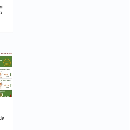
ni
na
ida