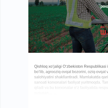
Qishloq xo‘jaligi O‘zbekiston Respublikasi i
bo‘lib, agrooziq-ovqat bozorini, oziq-ovqat
salohiyatini shakllantiradi. Mamlakatda qar
sanoati korxonalari faoliyat yuritmoqda. Tar
qiladi va bu korxonalar o‘z faoliyatida res
xususan,... ...