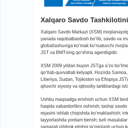
Xalqaro Savdo Tashkilotin
Xalqaro Savdo Markazi (XSM) rivojlanayotga
yanada raqobatbardosh bo‘lib, savdo va inve
globallashuviga ko‘mak ko‘rsatuvchi rivojla
JST va BMTning qo‘shma agentligidir.
XSM 2009 yildan buyon JSTga a’zo bo‘lmoqc
qo‘llab-quvvatlab kelyapti. Hozirda Samoa
Liberiya, Sudan, Tojikiston va Efiopiya JSTg
qiluvchi siyosiy va iqtisodiy tartiblardagi
Ushbu maqsadga erishish uchun XSM besh yo
haqida xabardorlikni oshirish; tashqi savdo
rejasini ishlab chiqishda ko‘maklashish; int
tayyorlashda yordam berish; turli masalalar
samarali ishtirok etishni ta’minlash uchun k