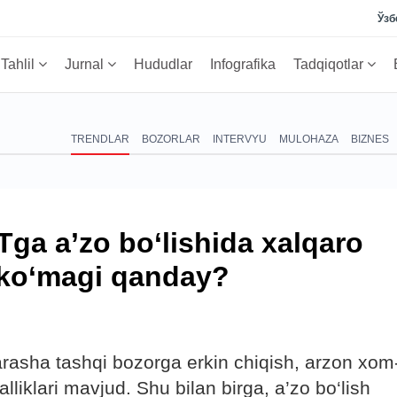
Ўзб
Tahlil
Jurnal
Hududlar
Infografika
Tadqiqotlar
TRENDLAR
BOZORLAR
INTERVYU
MULOHAZA
BIZNES
ga a’zo bo‘lishida xalqaro
 ko‘magi qanday?
arasha tashqi bozorga erkin chiqish, arzon xom
lliklari mavjud. Shu bilan birga, a’zo bo‘lish