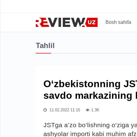
Bosh sahifa
Tahlil
O‘zbekistonning JST
savdo markazining
11.02.2022 11:15
1.3K
JSTga a’zo bo‘lishning o‘ziga y
ashyolar importi kabi muhim afza