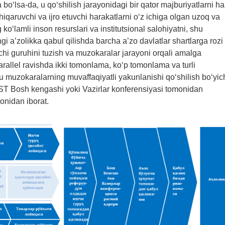
 bo‘lsa-da, u qo‘shilish jarayonidagi bir qator majburiyatlarni h
hiqaruvchi va ijro etuvchi harakatlarni o‘z ichiga olgan uzoq va
o‘lamli inson resurslari va institutsional salohiyatni, shu
ngi a’zolikka qabul qilishda barcha a’zo davlatlar shartlarga rozi
hchi guruhini tuzish va muzokaralar jarayoni orqali amalga
arallel ravishda ikki tomonlama, ko‘p tomonlama va turli
 muzokaralarning muvaffaqiyatli yakunlanishi qo‘shilish bo‘yic
JST Bosh kengashi yoki Vazirlar konferensiyasi tomonidan
onidan iborat.