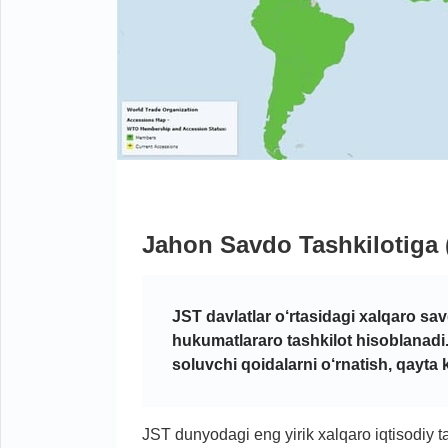
Jahon Savdo Tashkilotiga 
JST davlatlar o‘rtasidagi xalqaro sa
hukumatlararo tashkilot hisoblanadi
soluvchi qoidalarni o‘rnatish, qayta 
JST dunyodagi eng yirik xalqaro iqtisodiy tas