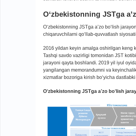
O‘zbekistonning JSTga a’z
O‘zbekistonning JSTga a’zo bo‘lish jarayon
chiqaruvchilarni qo‘llab-quvvatlash siyosati
2016 yildan keyin amalga oshirilgan keng ko‘
Tashqi savdo vazirligi tomonidan JST kotibiy
jarayoni qayta boshlandi. 2019 yil iyul oyid
yangilangan memorandumni va keyinchalik ki
xizmatlar bozoriga kirish bo‘yicha dastlabki t
O‘zbekistonning JSTga a’zo bo‘lish jaray