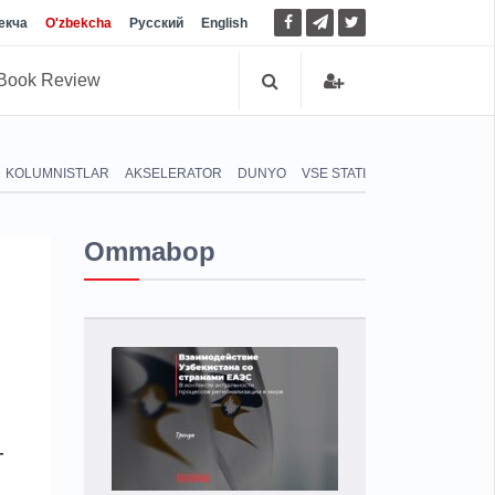
екча
O'zbekcha
Русский
English
Book Review
KOLUMNISTLAR
AKSELERATOR
DUNYO
VSE STATI
Ommabop
-