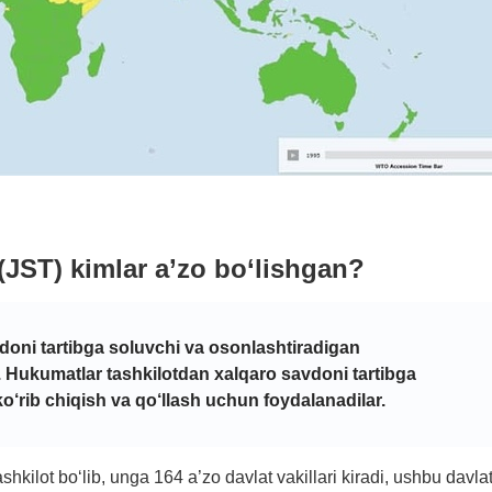
(JST) kimlar a’zo bo‘lishgan?
vdoni tartibga soluvchi va osonlashtiradigan
. Hukumatlar tashkilotdan xalqaro savdoni tartibga
ko‘rib chiqish va qo‘llash uchun foydalanadilar.
hkilot bo‘lib, unga 164 a’zo davlat vakillari kiradi, ushbu davlat