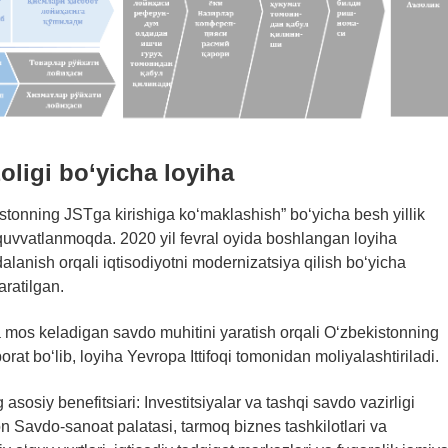
ligi bo‘yicha loyiha
tonning JSTga kirishiga ko‘maklashish” bo‘yicha besh yillik
-quvvatlanmoqda. 2020 yil fevral oyida boshlangan loyiha
alanish orqali iqtisodiyotni modernizatsiya qilish bo‘yicha
aratilgan.
mos keladigan savdo muhitini yaratish orqali O‘zbekistonning
rat bo‘lib, loyiha Yevropa Ittifoqi tomonidan moliyalashtiriladi.
asosiy benefitsiari: Investitsiyalar va tashqi savdo vazirligi
n Savdo-sanoat palatasi, tarmoq biznes tashkilotlari va