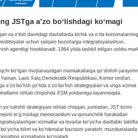
ing JSTga a’zo bo‘lishdagi ko‘magi
n va o‘tish davridagi davlatlarda kichik va o‘rta korxonalarnin
stitsiyalar uchun xalqaro bozorlarga integratsiyalashuvi,
nish agentligi hisoblanadi. 1964 yilda tashkil etilgan ushbu mar
hi bo‘lgan rivojlanayotgan mamlakatlarga qo‘shilish jarayoni
, Yaman, Laos Xalq Demokratik Respublikasi, Komor orollari,
a a’zo bo‘lish yo‘lida a’zo bo‘lish strategiyalari va unga xizmat
 islohotlarini ishlab chiqishda XSM yordamiga tayanmoqda.
‘nalishli strategiyani ishlab chiqqan, jumladan, JST tizimi
 rejimi to‘g‘risidagi memorandum va qonunchilik harakatlari
egratsiyalashgan xizmatlar va tovarlar bo‘yicha dastlabki taklifla
 bo‘yicha bilim va ko‘nikmalar bazasini yaratish; muzokaralarda
onsalting xizmatlarini ko‘rsatadi.