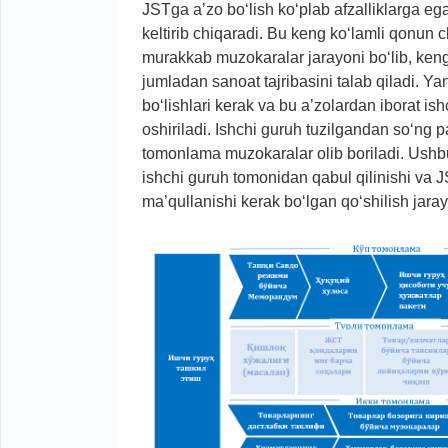
JSTga a’zo bo‘lish ko‘plab afzalliklarga ega
keltirib chiqaradi. Bu keng ko‘lamli qonun c
murakkab muzokaralar jarayoni bo‘lib, keng k
jumladan sanoat tajribasini talab qiladi. Ya
bo‘lishlari kerak va bu a’zolardan iborat is
oshiriladi. Ishchi guruh tuzilgandan so‘ng p
tomonlama muzokaralar olib boriladi. Ushbu
ishchi guruh tomonidan qabul qilinishi va 
ma’qullanishi kerak bo‘lgan qo‘shilish jaray