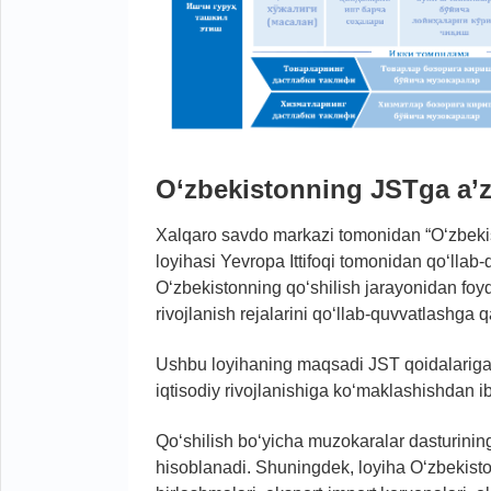
O‘zbekistonning JSTga a’zo
Xalqaro savdo markazi tomonidan “O‘zbekis
loyihasi Yevropa Ittifoqi tomonidan qo‘llab
O‘zbekistonning qo‘shilish jarayonidan foyd
rivojlanish rejalarini qo‘llab-quvvatlashga q
Ushbu loyihaning maqsadi JST qoidalariga 
iqtisodiy rivojlanishiga ko‘maklashishdan ibo
Qo‘shilish bo‘yicha muzokaralar dasturining 
hisoblanadi. Shuningdek, loyiha O‘zbekisto