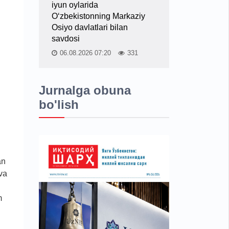
iyun oylarida
O‘zbekistonning Markaziy
Osiyo davlatlari bilan
savdosi
06.08.2026 07:20
331
Jurnalga obuna
bo'lish
an
va
m