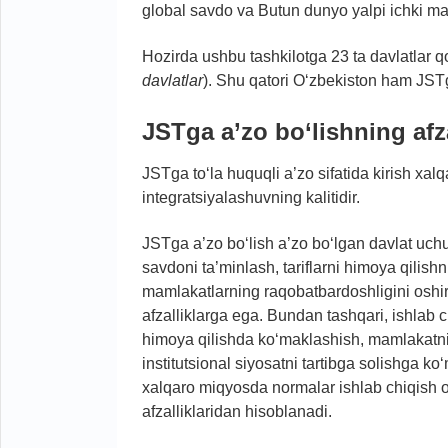
global savdo va Butun dunyo yalpi ichki mahs
Hozirda ushbu tashkilotga 23 ta davlatlar qo
davlatlar
). Shu qatori O‘zbekiston ham JST
JSTga a’zo bo‘lishning afzal
JSTga to‘la huquqli a’zo sifatida kirish xalq
integratsiyalashuvning kalitidir.
JSTga a’zo bo‘lish a’zo bo‘lgan davlat uchu
savdoni ta’minlash, tariflarni himoya qilishn
mamlakatlarning raqobatbardoshligini oshir
afzalliklarga ega. Bundan tashqari, ishlab c
himoya qilishda ko‘maklashish, mamlakatnin
institutsional siyosatni tartibga solishga k
xalqaro miqyosda normalar ishlab chiqish o
afzalliklaridan hisoblanadi.