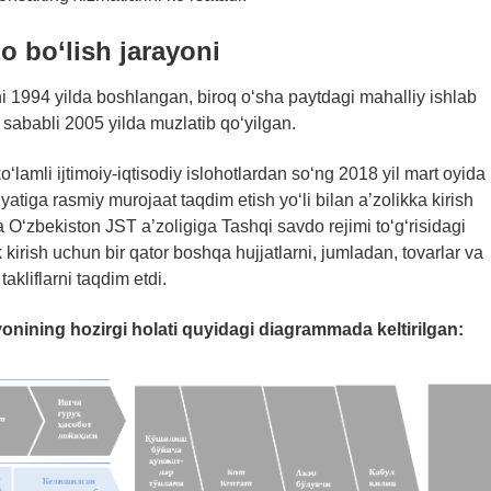
o bo‘lish jarayoni
i 1994 yilda boshlangan, biroq o‘sha paytdagi mahalliy ishlab
 sababli 2005 yilda muzlatib qo‘yilgan.
lamli ijtimoiy-iqtisodiy islohotlardan so‘ng 2018 yil mart oyida
atiga rasmiy murojaat taqdim etish yo‘li bilan a’zolikka kirish
a O‘zbekiston JST a’zoligiga Tashqi savdo rejimi to‘g‘risidagi
rish uchun bir qator boshqa hujjatlarni, jumladan, tovarlar va
akliflarni taqdim etdi.
onining hozirgi holati quyidagi diagrammada keltirilgan: