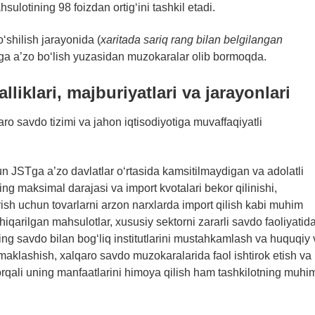
ulotining 98 foizdan ortig‘ini tashkil etadi.
‘shilish jarayonida (
xaritada sariq rang bilan belgilangan
ga a’zo bo‘lish yuzasidan muzokaralar olib bormoqda.
liklari, majburiyatlari va jarayonlari
aro savdo tizimi va jahon iqtisodiyotiga muvaffaqiyatli
n JSTga a’zo davlatlar o‘rtasida kamsitilmaydigan va adolatli
ing maksimal darajasi va import kvotalari bekor qilinishi,
ish uchun tovarlarni arzon narxlarda import qilish kabi muhim
hiqarilgan mahsulotlar, xususiy sektorni zararli savdo faoliyatid
g savdo bilan bog‘liq institutlarini mustahkamlash va huquqiy 
o‘maklashish, xalqaro savdo muzokaralarida faol ishtirok etish va
rqali uning manfaatlarini himoya qilish ham tashkilotning muhi