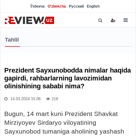
Ўзбекча
O'zbekcha
Русский
English
Tahlil
Prezident Sayxunobodda nimalar haqida
gapirdi, rahbarlarning lavozimidan
olinishining sababi nima?
14.03.2024 15:06
219
Bugun, 14 mart kuni Prezident Shavkat
Mirziyoyev Sirdaryo viloyatining
Sayxunobod tumaniga aholining yashash