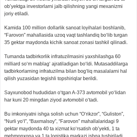
ob’yektga investorlarni jalb qilishning yangi mexanizmi
joriy etiladi.
Kamida 100 million dollarlik sanoat loyihalari boshlanib,
“Farovon” mahallasida uzoq vaqt tashlandiq bo‘lib turgan
35 gektar maydonda kichik sanoat zonasi tashkil qilinadi.
Tumanda tadbirkorlik infratuzilmasini yaxshilashga 60
milliard so‘m mablag‘ ajratiladigan bo‘ldi. Mutasaddilarga
tadbirkorlarning infratuzilma bilan bog‘liq masalalarni hal
qilish yuzasidan tegishli topshiriqlar berildi.
Sayxunobod hududidan o‘tgan A-373 avtomobil yo‘lidan
har kuni 20 mingdan ziyod avtomobil o‘tadi.
Bu imkoniyatni ishga solish uchun “O‘rikzor”, “Guliston”,
“Nurli yo‘l”, “Baxmalsoy”, “Farovon” mahallalaridagi 9
gektar maydonda 40 ta xizmat ko‘rsatish ob’yekti, 1 ta
mehmonxona va 1 ta logistika markazi ishga tushiriladi.