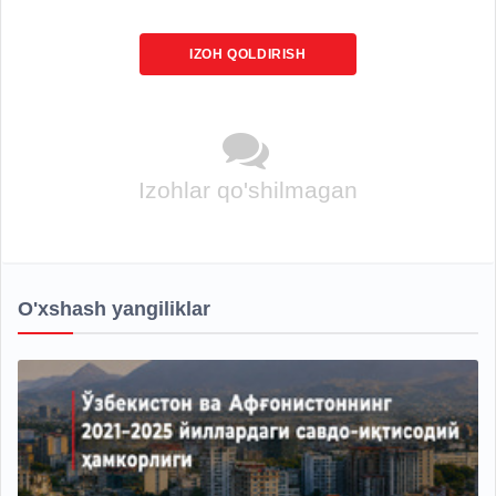
IZOH QOLDIRISH
Izohlar qo'shilmagan
O'xshash yangiliklar