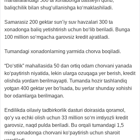
mahallalaridagi 500 ta xonadonga basseyn qurib,
baliqchilik bilan shug‘ullanishga ko‘maklashiladi.
Samarasiz 200 gektar sun’iy suv havzalari 300 ta
xonadonga baliq yetishtirish uchun bo‘lib beriladi. Bunga
100 million so‘mgacha garovsiz kredit ajratiladi.
Tumandagi xonadonlarning yarmida chorva boqiladi.
“Do‘stlik” mahallasida 50 dan ortiq odam chorvani yanada
ko‘paytirish niyatida, lekin ularga ozuqaga yer berish, kredit
olishda yordam berilmayapti. Tumanda hozir tashlandiq
yotgan 400 gektar yer bo‘lsada, bu yerlar shunday xohishi
bor odamlarga berilmagan.
Endilikda oilaviy tadbirkorlik dasturi doirasida qoramol,
qo‘y va echki olish uchun 33 million so‘m imtiyozli kredit
garovsiz, naqd pulda beriladi. Bu orqali tumandagi 1,5
ming xonadonga chorvani ko‘paytirish uchun sharoit