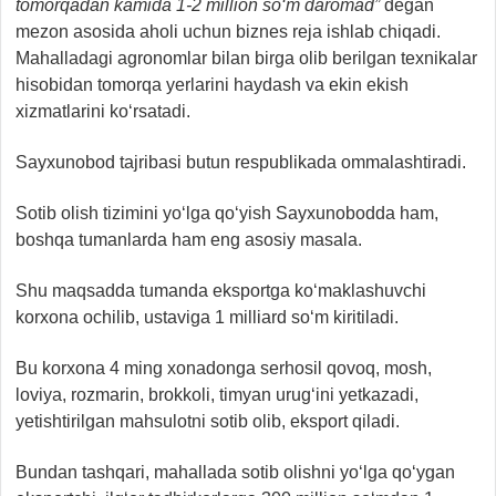
tomorqadan kamida 1-2 million so‘m daromad”
degan
mezon asosida aholi uchun biznes reja ishlab chiqadi.
Mahalladagi agronomlar bilan birga olib berilgan texnikalar
hisobidan tomorqa yerlarini haydash va ekin ekish
xizmatlarini ko‘rsatadi.
Sayxunobod tajribasi butun respublikada ommalashtiradi.
Sotib olish tizimini yo‘lga qo‘yish Sayxunobodda ham,
boshqa tumanlarda ham eng asosiy masala.
Shu maqsadda tumanda eksportga ko‘maklashuvchi
korxona ochilib, ustaviga 1 milliard so‘m kiritiladi.
Bu korxona 4 ming xonadonga serhosil qovoq, mosh,
loviya, rozmarin, brokkoli, timyan urug‘ini yetkazadi,
yetishtirilgan mahsulotni sotib olib, eksport qiladi.
Bundan tashqari, mahallada sotib olishni yo‘lga qo‘ygan