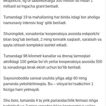
eksportchi, ilg‘or tadbirkorlarga 300 million so‘mdan 1
milliard so‘mgacha grant beriladi.
Tumandagi 19 ta mahallaning har birida istagi bor aholiga
namunaviy intensiv bog‘ qilib beriladi.
Shuningdek, xonadonlar kooperatsiya asosida eskportchi
bilan bog‘lab beriladi, 2 ming tonnalik saqlash, saralash va
qayta ishlash kompleksi tashkil etiladi.
Tumandagi 98 kilometr kanallar va drenaj tarmoqlari
atrofidagi 100 gektar bo‘sh yerlar kooperatsiya asosida 500
ta xonadonga terak ekish uchun bo‘lib beriladi.
Sayxunobodda sanoat usulida yiliga atigi 60 ming
parranda yetishtirilmoqda. Bu – viloyat ko‘rsatkichini 1
foiziga ham yetmaydi.
Shu bois, tumanda 4 ta yirik parrandachilik fermasi ishga