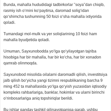
Bunda, mahalla hududidagi tadbirkorlar "soya"dan chiqib,
rasmiy ish o‘rnini ko‘paytirsa, daromad solig‘idan
qo‘shimcha tushumning 50 foizi o‘sha mahalla ixtiyorida
qoladi.
Tumandagi mol-mulk va yer soliqlarining 10 foizi ham
mahalla byudjetida qoladi.
Umuman, Sayxunobodda yo‘lga qo‘yilayotgan tajriba
hisobiga har bir mahalla, har bir ko‘cha, har bir xonadon
qamrab olinmoqda.
Sayxunobod misolida oilalarni daromadli qilish, investitsiya
jalb qilish bo‘yicha yangi tizimni respublikaning barcha 9
ming 452 ta mahallasida yo‘lga qo‘yish yuzasidan iqtisodiy
kompleks rahbarlariga, banklar, hokimlar va ularni birinchi
o‘rinbosarlariga aniq topshiriqlar berildi.
Bu ishlar qanday tashkil qilinayotganiga qarab, ushbu