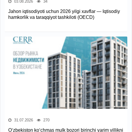
03.08.2026
34
Jahon iqtisodiyoti uchun 2026 yilgi xavflar — Iqtisodiy
hamkorlik va taraqqiyot tashkiloti (OECD)
31.07.2026
270
O‘zbekiston ko‘chmas mulk bozori birinchi yarim yillikni