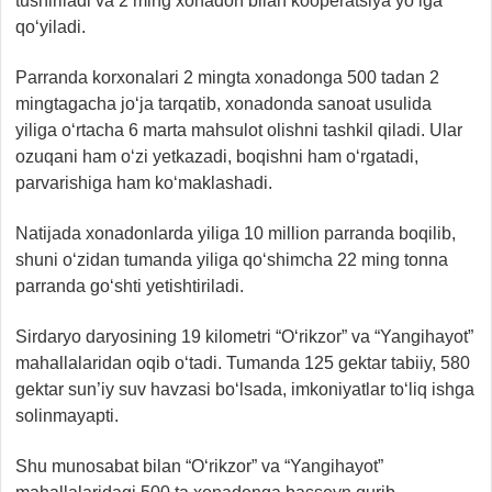
tushiriladi va 2 ming xonadon bilan kooperatsiya yo‘lga
qo‘yiladi.
Parranda korxonalari 2 mingta xonadonga 500 tadan 2
mingtagacha jo‘ja tarqatib, xonadonda sanoat usulida
yiliga o‘rtacha 6 marta mahsulot olishni tashkil qiladi. Ular
ozuqani ham o‘zi yetkazadi, boqishni ham o‘rgatadi,
parvarishiga ham ko‘maklashadi.
Natijada xonadonlarda yiliga 10 million parranda boqilib,
shuni o‘zidan tumanda yiliga qo‘shimcha 22 ming tonna
parranda go‘shti yetishtiriladi.
Sirdaryo daryosining 19 kilometri “O‘rikzor” va “Yangihayot”
mahallalaridan oqib o‘tadi. Tumanda 125 gektar tabiiy, 580
gektar sun’iy suv havzasi bo‘lsada, imkoniyatlar to‘liq ishga
solinmayapti.
Shu munosabat bilan “O‘rikzor” va “Yangihayot”