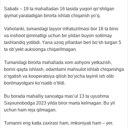
Sababi – 19 ta mahalladan 16 tasida yuqori qo‘shilgan
qiymat yaratadigan birorta ishlab chiqarish yo‘q.
Vaholanki, tumandagi tayyor infratuzilmasi bor 16 ta bino
va inshoot qimmatligi uchun bir yildan buyon sotilmay
tashlandiq yotibdi. Yana uzoq yillardan beri bo‘sh turgan 5
ta ob’yekt auksionga chiqarilmagan.
Tumandagi birorta mahallada xom ashyoni yetkazish,
borini qayta ishlash, odamlarni mahsulot ishlab chiqarishga
o‘rgatish va kooperatsiya qilish bo‘yicha tayinli ish olib
borilmayotgani ko‘rsatib o‘tildi.
Bu borada mahalliy sanoatga mas’ul 13 ta uyushma
Sayxunobodga 2023 yilda biror marta kelmagan. Bu yil
uchun ham reja qilmagan.
Tumanni eng katta zaxirasi ham, imkoniyati ham – yer.