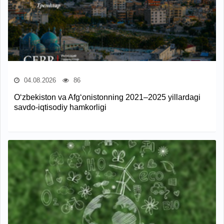
04.08.2026
86
O‘zbekiston va Afg‘onistonning 2021–2025 yillardagi
savdo-iqtisodiy hamkorligi