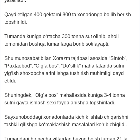
yaratiladi.
Qayd etilgan 400 gektarni 800 ta xonadonga bo‘lib berish
topshirildi.
Tumanda kuniga o‘rtacha 300 tonna sut olinib, aholi
tomonidan boshqa tumanlarga borib sotilayapti.
Shu munosabat bilan Xorazm tajribasi asosida “Sintob”,
“Paxtaobod”, “Olg‘a bos”, “Do‘stlik” mahallalarida sutni
yig‘ish shoxobchalarini ishga tushirish muhimligi qayd
etildi.
Shuningdek, “Olg‘a bos” mahallasida kuniga 3-4 tonna
sutni qayta ishlash sexi foydalanishga topshiriladi.
Sayxunoboddagi xonadonlarda kichik ishlab chiqarishni
tashkil qilishga ko‘maklashish masalalari ko‘rib chiqildi.
Tumandagi bir necha yillardan buyon bo‘sh turgan 21 ta