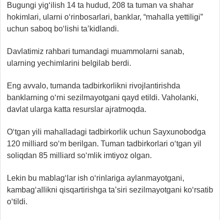
Bugungi yig‘ilish 14 ta hudud, 208 ta tuman va shahar
hokimlari, ularni o‘rinbosarlari, banklar, “mahalla yettiligi”
uchun saboq bo‘lishi ta’kidlandi.
Davlatimiz rahbari tumandagi muammolarni sanab,
ularning yechimlarini belgilab berdi.
Eng avvalo, tumanda tadbirkorlikni rivojlantirishda
banklarning o‘rni sezilmayotgani qayd etildi. Vaholanki,
davlat ularga katta resurslar ajratmoqda.
O‘tgan yili mahalladagi tadbirkorlik uchun Sayxunobodga
120 milliard so‘m berilgan. Tuman tadbirkorlari o‘tgan yil
soliqdan 85 milliard so‘mlik imtiyoz olgan.
Lekin bu mablag‘lar ish o‘rinlariga aylanmayotgani,
kambag‘allikni qisqartirishga ta’siri sezilmayotgani ko‘rsatib
o‘tildi.