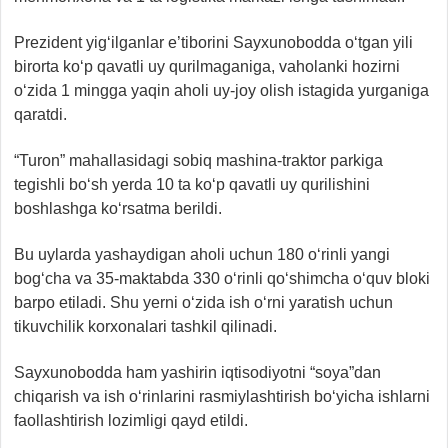
Prezident yig‘ilganlar e’tiborini Sayxunobodda o‘tgan yili
birorta ko‘p qavatli uy qurilmaganiga, vaholanki hozirni
o‘zida 1 mingga yaqin aholi uy-joy olish istagida yurganiga
qaratdi.
“Turon” mahallasidagi sobiq mashina-traktor parkiga
tegishli bo‘sh yerda 10 ta ko‘p qavatli uy qurilishini
boshlashga ko‘rsatma berildi.
Bu uylarda yashaydigan aholi uchun 180 o‘rinli yangi
bog‘cha va 35-maktabda 330 o‘rinli qo‘shimcha o‘quv bloki
barpo etiladi. Shu yerni o‘zida ish o‘rni yaratish uchun
tikuvchilik korxonalari tashkil qilinadi.
Sayxunobodda ham yashirin iqtisodiyotni “soya”dan
chiqarish va ish o‘rinlarini rasmiylashtirish bo‘yicha ishlarni
faollashtirish lozimligi qayd etildi.