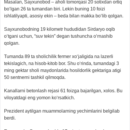
Masalan, Sayxunobod – aholi tomorqasi 20 sotixdan ortiq
bo‘lgan 26 ta tumandan biri. Lekin buning 10 foizi
ishlatilyapti, asosiy ekin – beda bilan makka bo‘lib qolgan.
Sayxunobodning 19 kilometr hududidan Sirdaryo oqib
o‘tgani uchun, “suv tekin” degan tushuncha o‘rnashib
qolgan.
Tumanda 89 ta sholichilik fermer xo‘jaligida na lazerli
tekislagich, na hisob-kitob bor. Shu o‘rinda, tumandagi 3
ming gektar sholi maydonlarida hosildorlik gektariga atigi
50 sentnerni tashkil qilmoqda.
Kanallarni betonlash rejasi 61 foizga bajarilgan, xolos. Bu
viloyatdagi eng yomon ko‘rsatkich.
Prezident aytilgan muammolarning yechimlarini belgilab
berdi.