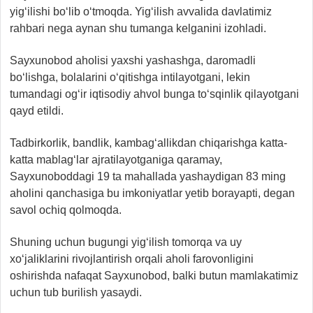
yig‘ilishi bo‘lib o‘tmoqda. Yig‘ilish avvalida davlatimiz
rahbari nega aynan shu tumanga kelganini izohladi.
Sayxunobod aholisi yaxshi yashashga, daromadli
bo‘lishga, bolalarini o‘qitishga intilayotgani, lekin
tumandagi og‘ir iqtisodiy ahvol bunga to‘sqinlik qilayotgani
qayd etildi.
Tadbirkorlik, bandlik, kambag‘allikdan chiqarishga katta-
katta mablag‘lar ajratilayotganiga qaramay,
Sayxunoboddagi 19 ta mahallada yashaydigan 83 ming
aholini qanchasiga bu imkoniyatlar yetib borayapti, degan
savol ochiq qolmoqda.
Shuning uchun bugungi yig‘ilish tomorqa va uy
xo‘jaliklarini rivojlantirish orqali aholi farovonligini
oshirishda nafaqat Sayxunobod, balki butun mamlakatimiz
uchun tub burilish yasaydi.