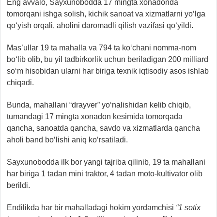
Eng avvalo, Sayxunobodda 17 mingta xonadonda
tomorqani ishga solish, kichik sanoat va xizmatlarni yo‘lga
qo‘yish orqali, aholini daromadli qilish vazifasi qo‘yildi.
Mas’ullar 19 ta mahalla va 794 ta ko‘chani nomma-nom
bo‘lib olib, bu yil tadbirkorlik uchun beriladigan 200 milliard
so‘m hisobidan ularni har biriga texnik iqtisodiy asos ishlab
chiqadi.
Bunda, mahallani “drayver” yo‘nalishidan kelib chiqib,
tumandagi 17 mingta xonadon kesimida tomorqada
qancha, sanoatda qancha, savdo va xizmatlarda qancha
aholi band bo‘lishi aniq ko‘rsatiladi.
Sayxunobodda ilk bor yangi tajriba qilinib, 19 ta mahallani
har biriga 1 tadan mini traktor, 4 tadan moto-kultivator olib
berildi.
Endilikda har bir mahalladagi hokim yordamchisi
“1 sotix