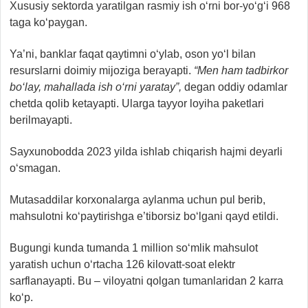
Xususiy sektorda yaratilgan rasmiy ish o‘rni bor-yo‘g‘i 968
taga ko‘paygan.
Ya’ni, banklar faqat qaytimni o‘ylab, oson yo‘l bilan
resurslarni doimiy mijoziga berayapti.
“Men ham tadbirkor
bo‘lay, mahallada ish o‘rni yaratay”,
degan oddiy odamlar
chetda qolib ketayapti. Ularga tayyor loyiha paketlari
berilmayapti.
Sayxunobodda 2023 yilda ishlab chiqarish hajmi deyarli
o‘smagan.
Mutasaddilar korxonalarga aylanma uchun pul berib,
mahsulotni ko‘paytirishga e’tiborsiz bo‘lgani qayd etildi.
Bugungi kunda tumanda 1 million so‘mlik mahsulot
yaratish uchun o‘rtacha 126 kilovatt-soat elektr
sarflanayapti. Bu – viloyatni qolgan tumanlaridan 2 karra
ko‘p.