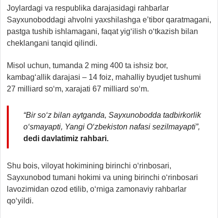
Joylardagi va respublika darajasidagi rahbarlar
Sayxunoboddagi ahvolni yaxshilashga e’tibor qaratmagani,
pastga tushib ishlamagani, faqat yig‘ilish o‘tkazish bilan
cheklangani tanqid qilindi.
Misol uchun, tumanda 2 ming 400 ta ishsiz bor,
kambag‘allik darajasi – 14 foiz, mahalliy byudjet tushumi
27 milliard so‘m, xarajati 67 milliard so‘m.
“Bir so‘z bilan aytganda, Sayxunobodda tadbirkorlik
o‘smayapti, Yangi O‘zbekiston nafasi sezilmayapti
”,
dedi davlatimiz rahbari.
Shu bois, viloyat hokimining birinchi o‘rinbosari,
Sayxunobod tumani hokimi va uning birinchi o‘rinbosari
lavozimidan ozod etilib, o‘rniga zamonaviy rahbarlar
qo‘yildi.