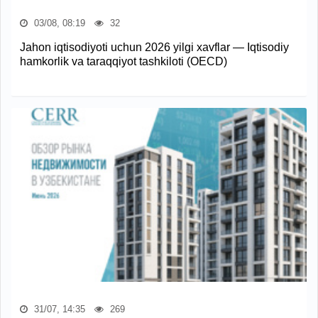
03/08, 08:19
32
Jahon iqtisodiyoti uchun 2026 yilgi xavflar — Iqtisodiy
hamkorlik va taraqqiyot tashkiloti (OECD)
31/07, 14:35
269