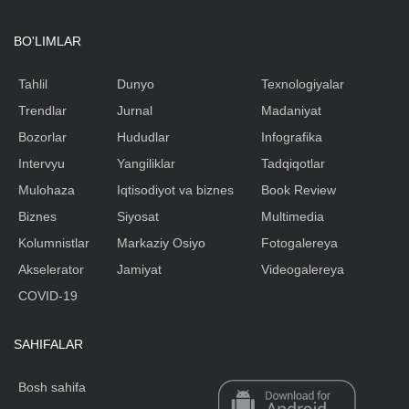
BO'LIMLAR
Tahlil
Dunyo
Texnologiyalar
Trendlar
Jurnal
Madaniyat
Bozorlar
Hududlar
Infografika
Intervyu
Yangiliklar
Tadqiqotlar
Mulohaza
Iqtisodiyot va biznes
Book Review
Biznes
Siyosat
Multimedia
Kolumnistlar
Markaziy Osiyo
Fotogalereya
Akselerator
Jamiyat
Videogalereya
COVID-19
SAHIFALAR
Bosh sahifa