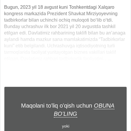
Bugun, 2023 yil 18 avgust kuni Toshkentdagi Xalqaro
kongress markazida Prezident Shavkat Mirziyoyevning
tadbirkorlar bilan uchinchi ochiq muloqoti bo‘lib o‘tdi.
Bunday uchrashuv ilk bor 2021 yil 20 avgustda tashkil
etilgan edi. Davlatimiz rahbarining taklifi bilan bu an’anaga
aylandi hamda mazkur sana mamlakatimizda “Tadbirkorlar
kuni” etib belgilandi. Uchrashuvga iqtisodiyotning turli
tarmoqlarida faoliyat yuritayotgan biznes vakillari taklif
etilgan. Davlatimiz rahbari tadbirkorlik faoliyatini... ...
Maqolani to'liq o'qish uchun
OBUNA
BO'LING
yoki