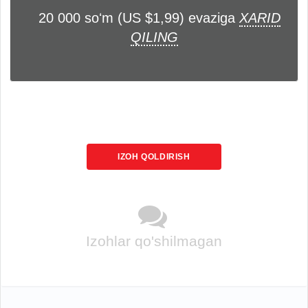
20 000 soʻm (US $1,99) evaziga
XARID
QILING
IZOH QOLDIRISH
Izohlar qo'shilmagan