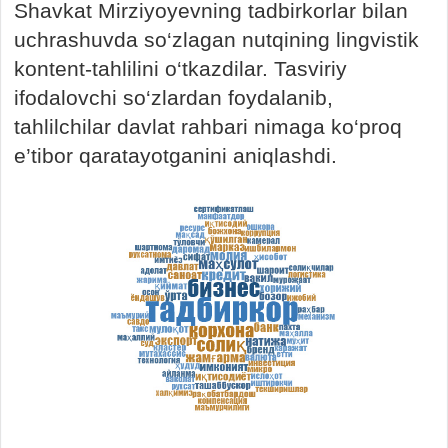
Shavkat Mirziyoyevning tadbirkorlar bilan
uchrashuvda so‘zlagan nutqining lingvistik
kontent-tahlilini o‘tkazdilar. Tasviriy
ifodalovchi so‘zlardan foydalanib,
tahlilchilar davlat rahbari nimaga ko‘proq
e’tibor qaratayotganini aniqlashdi.