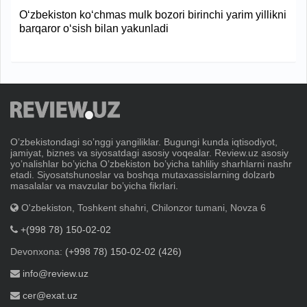
O‘zbekiston ko‘chmas mulk bozori birinchi yarim yillikni
barqaror o‘sish bilan yakunladi
Oʼzbekistondagi soʼnggi yangiliklar. Bugungi kunda iqtisodiyot,
jamiyat, biznes va siyosatdagi asosiy voqealar. Review.uz asosiy
yoʼnalishlar boʼyicha Oʼzbekiston boʼyicha tahliliy sharhlarni nashr
etadi. Siyosatshunoslar va boshqa mutaxassislarning dolzarb
masalalar va mavzular boʼyicha fikrlari.
O'zbekiston, Toshkent shahri, Chilonzor tumani, Novza 6
+(998 78) 150-02-02
Devonxona:
(+998 78) 150-02-02 (426)
info@review.uz
cer@exat.uz