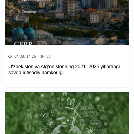
04/08, 14:26
83
O‘zbekiston va Afg‘onistonning 2021–2025 yillardagi
savdo-iqtisodiy hamkorligi