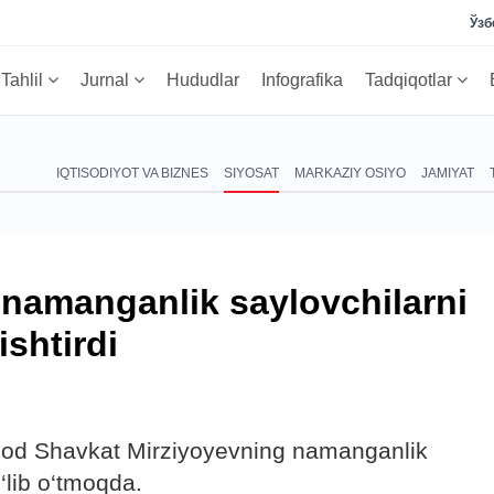
Ўзб
Tahlil
Jurnal
Hududlar
Infografika
Tadqiqotlar
IQTISODIYOT VA BIZNES
SIYOSAT
MARKAZIY OSIYO
JAMIYAT
 namanganlik saylovchilarni
ishtirdi
zod Shavkat Mirziyoyevning namanganlik
‘lib o‘tmoqda.