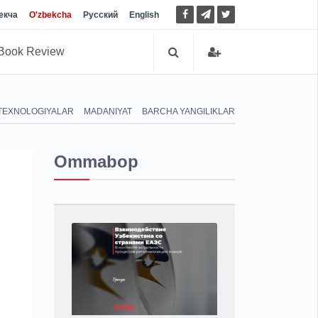
екча
O'zbekcha
Русский
English
Book Review
TEXNOLOGIYALAR
MADANIYAT
BARCHA YANGILIKLAR
Ommabop