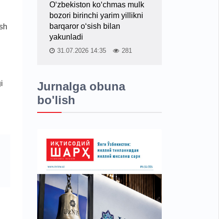
O‘zbekiston ko‘chmas mulk
bozori birinchi yarim yillikni
barqaror o‘sish bilan
osh
yakunladi
31.07.2026 14:35
281
i
Jurnalga obuna
bo'lish