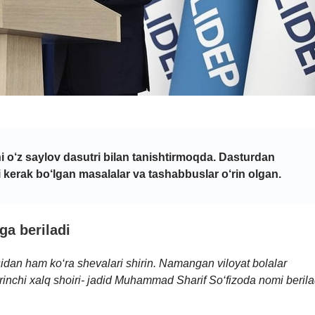
 o‘z saylov dasutri bilan tanishtirmoqda. Dasturdan
shi kerak bo‘lgan masalalar va tashabbuslar o‘rin olgan.
ga beriladi
dan ham ko‘ra shevalari shirin.
Namangan viloyat bolalar
inchi xalq shoiri- jadid Muhammad Sharif So‘fizoda nomi berila