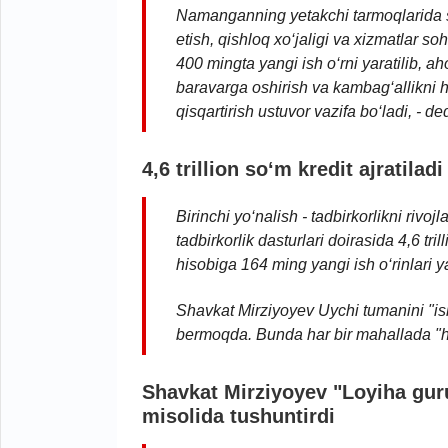
Namanganning yetakchi tarmoqlarida sa
etish, qishloq xo‘jaligi va xizmatlar soha
400 mingta yangi ish o‘rni yaratilib, a
baravarga oshirish va kambag‘allikni
qisqartirish ustuvor vazifa bo‘ladi,
-
ded
4,6 trillion so‘m kredit ajrati
ladi
Birinchi yo‘nalish - tadbirkorlikni rivojla
tadbirkorlik dasturlari doirasida 4,6 tril
hisobiga 164 ming yangi ish o‘rinlari ya
Shavkat Mirziyoyev Uychi tumanini "ish
bermoqda. Bunda har bir mahallada "ho
Shavkat Mirziyoyev "Loyiha gur
misolida tushuntirdi