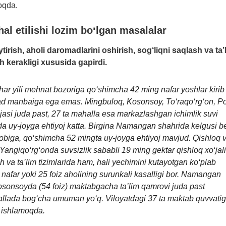
oqda.
l etilishi lozim bo‘lgan masalalar
irish, aholi daromadlarini oshirish,
sog‘liqni saqlash va ta’
 kerakligi xususida gapirdi.
 har yili mehnat bozoriga qo‘shimcha 42 ming nafar yoshlar kirib
mad manbaiga ega emas.
Mingbuloq, Kosonsoy, To‘raqo‘rg‘on, P
ajasi juda past, 27 ta mahalla esa markazlashgan ichimlik suvi
da uy-joyga ehtiyoj katta. Birgina Namangan shahrida kelgusi b
hisobiga, qo‘shimcha 52 mingta uy-joyga ehtiyoj mavjud.
Qishloq 
Yangiqo‘rg‘onda suvsizlik sababli 19 ming gektar qishloq xo‘jali
sh va ta’lim tizimlarida ham, hali yechimini kutayotgan ko‘plab
nafar yoki 25 foiz aholining surunkali kasalligi bor. Namangan
 Kosonsoyda (54 foiz) maktabgacha ta’lim qamrovi juda past
ahallada bog‘cha umuman yo‘q. Viloyatdagi 37 ta maktab quvvati
n ishlamoqda.