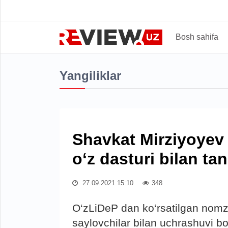
Bosh sahifa
Yangiliklar
Shavkat Mirziyoyev
o‘z dasturi bilan tan
27.09.2021 15:10
348
O‘zLiDeP dan ko‘rsatilgan nom
saylovchilar bilan uchrashuvi bo