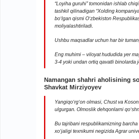
“Loyiha guruhi” tomonidan ishlab chiqil
tashkil qilinadigan “Xolding kompaniya
bo‘lgan qismi O‘zbekiston Respublikasi
moliyalashtiriladi.
Ushbu maqsadlar uchun har bir tumanga
Eng muhimi – viloyat hududida yer mayd
3-4 yoki undan ortiq qavatli binolarda jo
Namangan shahri aholisining son
Shavkat Mirziyoyev
Yangiqo‘rg‘on olmasi, Chust va Kosons
ulgurgan. Olmoslik dehqonlarni qo‘shn
Bu tajribani respublikamizning barch
xo‘jaligi texnikumi negizida Agrar unive