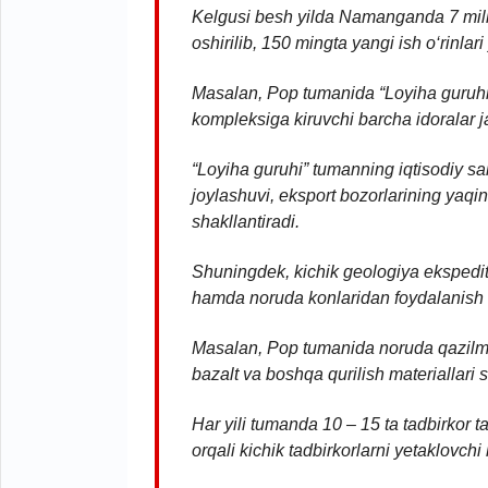
Kelgusi besh yilda Namanganda 7 millia
oshirilib, 150 mingta yangi ish o‘rinlari 
Masalan, Pop tumanida “Loyiha guruhi” t
kompleksiga kiruvchi barcha idoralar ja
“Loyiha guruhi” tumanning iqtisodiy sal
joylashuvi, eksport bozorlarining yaqinl
shakllantiradi.
Shuningdek, kichik geologiya ekspedits
hamda noruda konlaridan foydalanish uc
Masalan, Pop tumanida noruda qazilmal
bazalt va boshqa qurilish materiallari s
Har yili tumanda 10 – 15 ta tadbirkor t
orqali kichik tadbirkorlarni yetaklovchi 