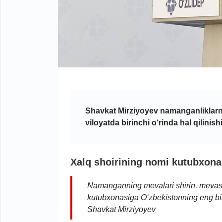
Shavkat Mirziyoyev namanganliklarni
viloyatda birinchi o‘rinda hal qilini
Xalq shoirining nomi kutubxona
Namanganning mevalari shirin, mevasi
kutubxonasiga O‘zbekistonning eng bir
Shavkat Mirziyoyev