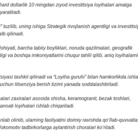
rd dollarlik 10 mingdan ziyod investitsiya loyihalari amalga
yaratiladi.
uzilib, uning ishiga Strategik rivojlanish agentligi va investitsi
lb qilinadi.
ohiyati, barcha tabiiy boyliklari, noruda qazilmalari, geografik
igi va boshqa imkoniyatlarini chuqur tahlil qilib, aniq loyihalarni
iyasi tashkil qilinadi va “Loyiha guruhi” bilan hamkorlikda ishl
hun litsenziya berish tizimi yanada soddalashtiriladi.
ari zaxiralari asosida shisha, keramogranit, bezak toshlari,
anoati loyihalari ishlab chiqariladi.
anlab olinib, ularning faoliyatini doimiy ravishda qo‘llab-quvvatl
lokomotiv tadbirkorlarga aylantirish choralari ko‘riladi.