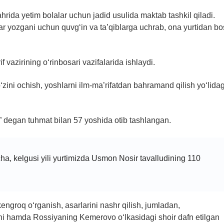
hrida yetim bolalar uchun jadid usulida maktab tashkil qiladi.
lar yozgani uchun quvg‘in va ta’qiblarga uchrab, ona yurtidan b
vazirining o‘rinbosari vazifalarida ishlaydi.
‘zini ochish, yoshlarni ilm-ma’rifatdan bahramand qilish yo‘lidag
i” degan tuhmat bilan 57 yoshida otib tashlangan.
ha, kelgusi yili yurtimizda Usmon Nosir tavalludining 110
ngroq o‘rganish, asarlarini nashr qilish, jumladan,
ini hamda Rossiyaning Kemerovo o‘lkasidagi shoir dafn etilgan