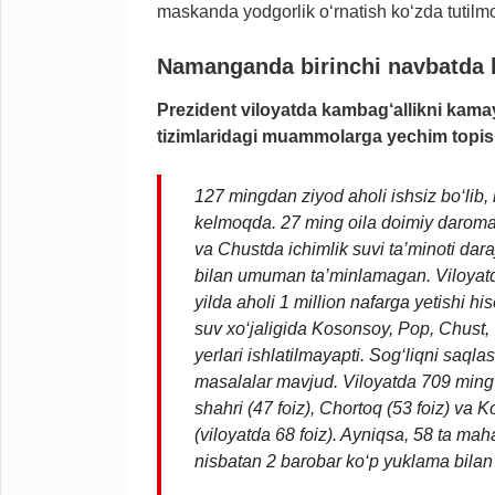
maskanda yodgorlik o‘rnatish ko‘zda tutilm
Namanganda birinchi navbatda ha
Prezident viloyatda kambag‘allikni kamayt
tizimlaridagi muammolarga yechim topish
127 mingdan ziyod aholi ishsiz bo‘lib,
kelmoqda. 27 ming oila doimiy daro
va Chustda ichimlik suvi ta’minoti dar
bilan umuman ta’minlamagan.
Viloyat
yilda aholi 1 million nafarga yetishi 
suv xo‘jaligida Kosonsoy, Pop, Chust, 
yerlari ishlatilmayapti. Sog‘liqni saqla
masalalar mavjud. Viloyatda 709 ming 
shahri (47 foiz), Chortoq (53 foiz) va
(viloyatda 68 foiz). Ayniqsa, 58 ta m
nisbatan 2 barobar ko‘p yuklama bila