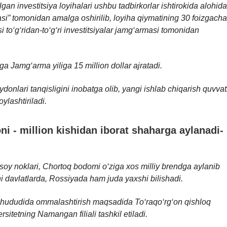
gan investitsiya loyihalari ushbu tadbirkorlar ishtirokida alohida
si” tomonidan amalga oshirilib, loyiha qiymatining 30 foizgacha
 to‘g‘ridan-to‘g‘ri investitsiyalar jamg‘armasi tomonidan
 Jamg‘arma yiliga 15 million dollar ajratadi.
onlari tanqisligini inobatga olib, yangi ishlab chiqarish quvvat
ylashtiriladi.
i - million kishidan iborat shaharga aylanadi-
oy noklari, Chortoq bodomi o‘ziga xos milliy brendga aylanib
i davlatlarda, Rossiyada ham juda yaxshi bilishadi.
a hududida ommalashtirish maqsadida To‘raqo‘rg‘on qishloq
rsitetning Namangan filiali tashkil etiladi.