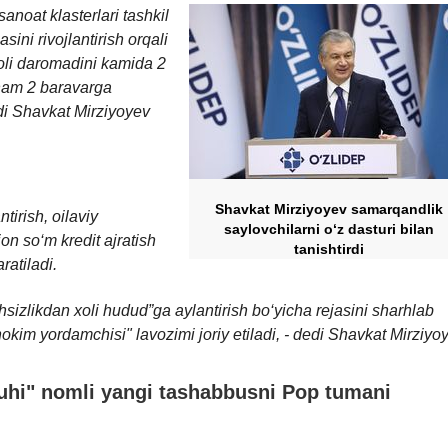
noat klasterlari tashkil
sini rivojlantirish orqali
holi daromadini kamida 2
 ham 2 baravarga
i Shavkat Mirziyoyev
Shavkat Mirziyoyev samarqandlik
ntirish, oilaviy
saylovchilarni o‘z dasturi bilan
lion so‘m kredit ajratish
tanishtirdi
ratiladi.
sizlikdan xoli hudud”ga aylantirish bo‘yicha rejasini sharhlab
kim yordamchisi" lavozimi joriy etiladi
, -
dedi Shavkat Mirziyoy
uhi" nomli yangi tashabbusni Pop tumani