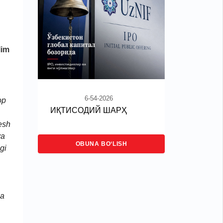
lim
6-54-2026
op
ИҚТИСОДИЙ ШАРҲ
esh
va
OBUNA BO‘LISH
gi
ga