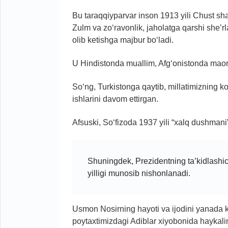
Bu taraqqiyparvar inson 1913 yili Chust sha
Zulm va zo‘ravonlik, jaholatga qarshi she’r
olib ketishga majbur bo‘ladi.
U Hindistonda muallim, Afg‘onistonda maorif 
So‘ng, Turkistonga qaytib, millatimizning ko
ishlarini davom ettirgan.
Afsuski, So‘fizoda 1937 yili “xalq dushman
Shuningdek, Prezidentning ta’kidlashic
yilligi munosib nishonlanadi.
Usmon Nosirning hayoti va ijodini yanada ke
poytaxtimizdagi Adiblar xiyobonida haykal