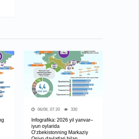
06/08, 07:20
330
ng
Infografika: 2026 yil yanvar–
iyun oylarida
O‘zbekistonning Markaziy
Osiyo davlatlari bilan