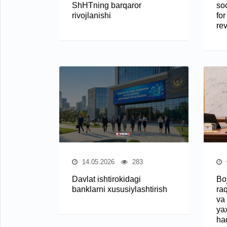
ShHTning barqaror
so
rivojlanishi
for
re
14.05.2026
283
Davlat ishtirokidagi
Bo
banklarni xususiylashtirish
raq
va
ya
ha