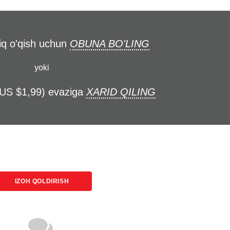
liq o'qish uchun
OBUNA BO'LING
yoki
(US $1,99) evaziga
XARID QILING
IZOH QOLDIRISH