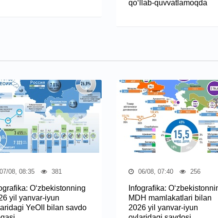
qo‘llab-quvvatlamoqda
07/08, 08:35
381
06/08, 07:40
256
fografika: O‘zbekistonning
Infografika: O‘zbekistonni
26 yil yanvar-iyun
MDH mamlakatlari bilan
laridagi YeOII bilan savdo
2026 yil yanvar-iyun
oqasi
oylaridagi savdosi