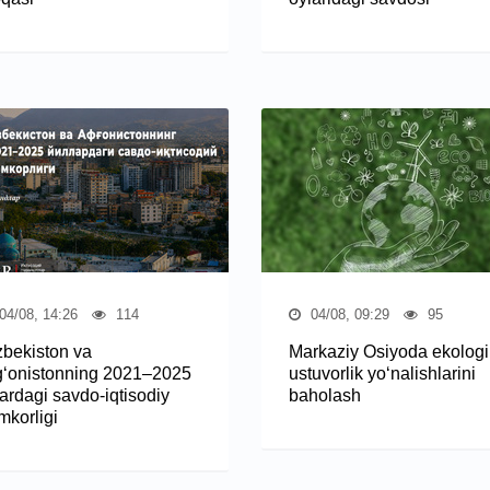
04/08, 14:26
114
04/08, 09:29
95
zbekiston va
Markaziy Osiyoda ekologi
g‘onistonning 2021–2025
ustuvorlik yo‘nalishlarini
lardagi savdo-iqtisodiy
baholash
mkorligi