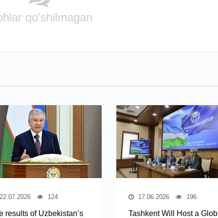
ohlar qo'shilmagan
22.07.2026
124
17.06.2026
196
e results of Uzbekistan’s
Tashkent Will Host a Glob