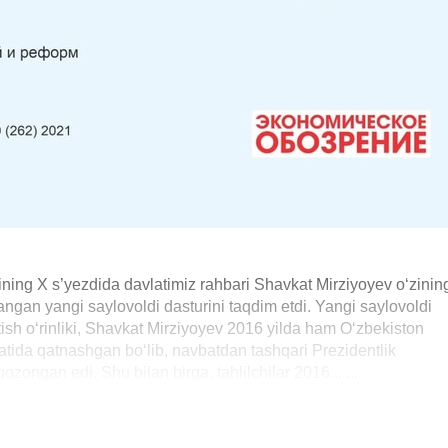
ining X s’yezdida davlatimiz rahbari Shavkat Mirziyoyev o‘zinin
ngan yangi saylovoldi dasturini taqdim etdi. Yangi saylovoldi
ish o‘rinliki, Shavkat Mirziyoyev 2016 yilda ham O‘zbekiston
atida qatnashgan bo‘lib, navbatdan tashqari Prezidentlik
ozongan edi. Shu bilan birga, tahlilchilar 2016... ...