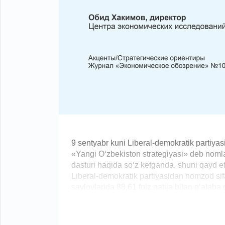
9 sentyabr kuni Liberal-demokratik partiyas
«Yangi O‘zbekiston strategiyasi» deb nomla
dasturi haqida so‘z ketganda, shuni qayd et
Liberal-demokratik partiyasidan nomzod sif
saylovlarida 88,61 foiz natija bilan g‘alaba q