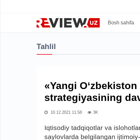
Bosh sahifa
Tahlil
«Yangi O‘zbekiston 
strategiyasining da
10.12.2021 11:58
3K
Iqtisodiy tadqiqotlar va islohotl
saylovlarda belgilangan ijtimoiy-