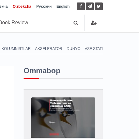
екча
O'zbekcha
Русский
English
Book Review
KOLUMNISTLAR
AKSELERATOR
DUNYO
VSE STATI
Ommabop