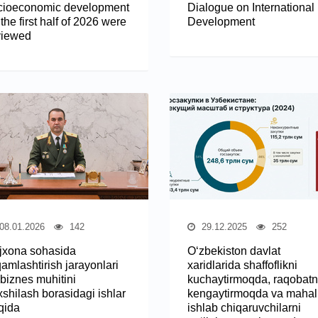
cioeconomic development
Dialogue on International
 the first half of 2026 were
Development
viewed
08.01.2026
142
29.12.2025
252
jxona sohasida
O‘zbekiston davlat
amlashtirish jarayonlari
xaridlarida shaffoflikni
 biznes muhitini
kuchaytirmoqda, raqobatn
xshilash borasidagi ishlar
kengaytirmoqda va mahall
qida
ishlab chiqaruvchilarni