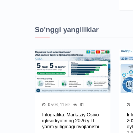
So'nggi yangiliklar
07/08, 11:59
81
Infografika: Markaziy Osiyo
In
iqtisodiyotining 2026 yil I
20
yarim yilligidagi rivojlanishi
oy
al