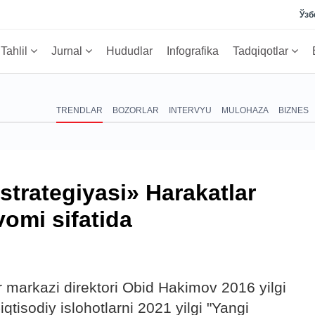
Ўзб
Tahlil
Jurnal
Hududlar
Infografika
Tadqiqotlar
TRENDLAR
BOZORLAR
INTERVYU
MULOHAZA
BIZNES
strategiyasi» Harakatlar
vomi sifatida
ar markazi direktori Obid Hakimov 2016 yilgi
iqtisodiy islohotlarni 2021 yilgi "Yangi