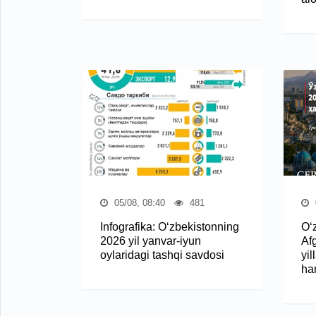
05/08, 08:40
481
Infografika: O‘zbekistonning
O‘
2026 yil yanvar-iyun
Af
oylaridagi tashqi savdosi
yil
ha