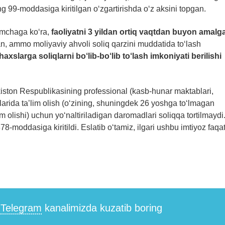
g 99-moddasiga kiritilgan o‘zgartirishda o‘z aksini topgan.
imchaga ko‘ra,
faoliyatni 3 yildan ortiq vaqtdan buyon amalg
agan, ammo moliyaviy ahvoli soliq qarzini muddatida to‘lash
xslarga soliqlarni bo‘lib-bo‘lib to‘lash imkoniyati berilishi
kiston Respublikasining professional (kasb-hunar maktablari,
lotlarida ta’lim olish (o‘zining, shuningdek 26 yoshga to‘lmagan
lim olishi) uchun yo‘naltiriladigan daromadlari soliqqa tortilmaydi
-moddasiga kiritildi. Eslatib o‘tamiz, ilgari ushbu imtiyoz faqa
i
Telegram
kanalimizda kuzatib boring