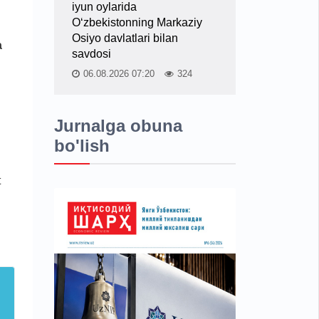
iyun oylarida
O‘zbekistonning Markaziy
Osiyo davlatlari bilan
a
savdosi
06.08.2026 07:20
324
Jurnalga obuna
bo'lish
.
t