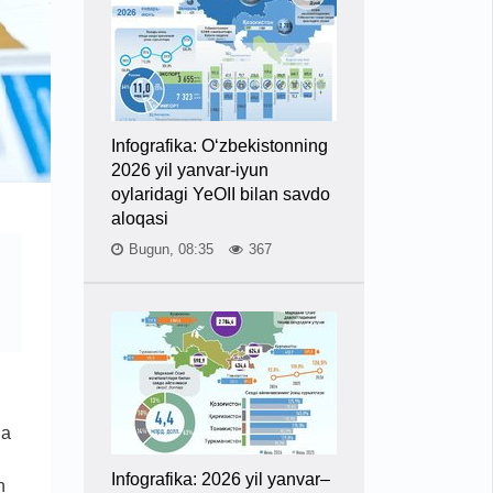
Infografika: O‘zbekistonning
2026 yil yanvar-iyun
oylaridagi YeOII bilan savdo
aloqasi
Bugun, 08:35
367
da
Infografika: 2026 yil yanvar–
n