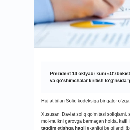
Prezident 14 oktyabr kuni «O‘zbekis
va qo‘shimchalar kiritish to‘g‘risida
Hujjat bilan Soliq kodeksiga bir qator o‘zgarti
Xususan, Davlat soliq qo‘mitasi soliqlarni,
mol-mulkni garovga bermagan holda, kafilli
taqdim etishga haqli
ekanligi belgilandi (