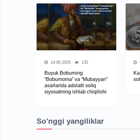
14.05.2025
135
Buyuk Boburning
Kas
“Boburnoma” va “Mubayyan”
sol
asarlarida adolatli soliq
siyosatining ishlab chiqilishi
So'nggi yangiliklar