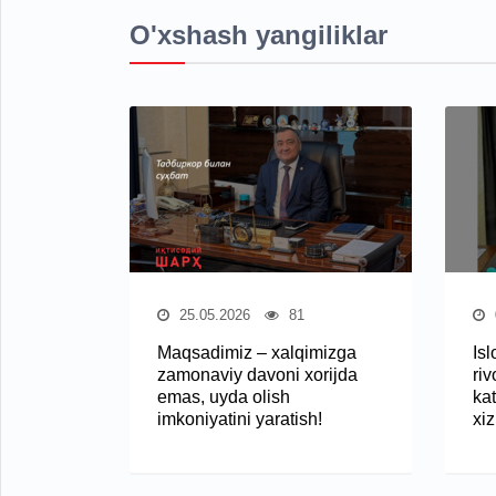
O'xshash yangiliklar
25.05.2026
81
Maqsadimiz – xalqimizga
Isl
zamonaviy davoni xorijda
riv
emas, uyda olish
kat
imkoniyatini yaratish!
xi