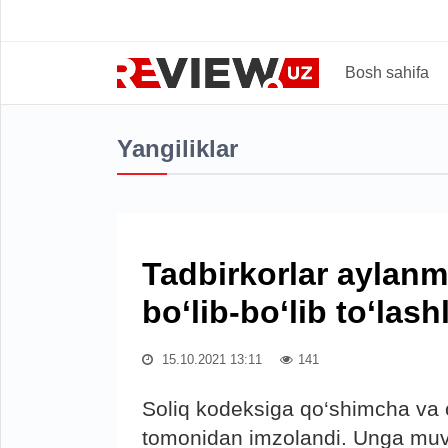
Bosh sahifa
Yangiliklar
Tadbirkorlar aylanm
bo‘lib-bo‘lib to‘las
15.10.2021 13:11
141
Soliq kodeksiga qo‘shimcha va o
tomonidan imzolandi. Unga muvo