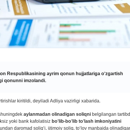
ton Respublikasining ayrim qonun hujjatlariga o‘zgartish
"gi qonunni imzolandi.
rishlar kiritildi, deyiladi Adliya vazirligi xabarida.
 shuningdek
aylanmadan olinadigan soliqni
belgilangan tartib
ksiz yoki bank kafolatisiz
bo‘lib-bo‘lib to‘lash imkoniyatini
bundan daromad solig‘i, ijtimoiy soliq, to‘lov manbaida olinadiga