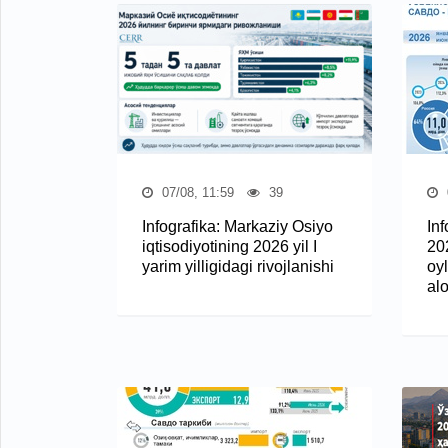
07/08, 11:59
39
Infografika: Markaziy Osiyo
In
iqtisodiyotining 2026 yil I
20
yarim yilligidagi rivojlanishi
oy
al