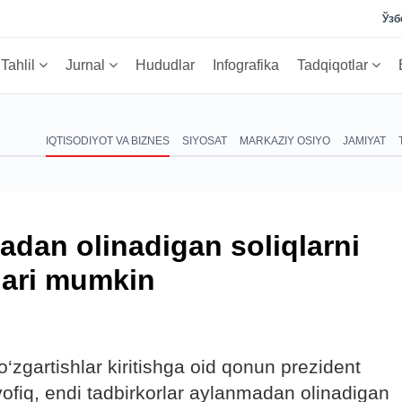
Ўзб
Tahlil
Jurnal
Hududlar
Infografika
Tadqiqotlar
IQTISODIYOT VA BIZNES
SIYOSAT
MARKAZIY OSIYO
JAMIYAT
adan olinadigan soliqlarni
hlari mumkin
‘zgartishlar kiritishga oid qonun prezident
fiq, endi tadbirkorlar aylanmadan olinadigan