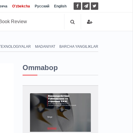
екча
O'zbekcha
Русский
English
Book Review
TEXNOLOGIYALAR
MADANIYAT
BARCHA YANGILIKLAR
Ommabop