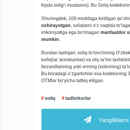
foyda solig‘i mustasno). Bu Soliq kodeksnin
Shuningdek, 100-moddaga kiritilgan qo‘sh
oshirayotgan
, soliqlarni o‘z vaqtida to‘l
imkoniyatiga ega bo‘lmagan
manfaatdor sha
mumkin
.
Bundan tashqari, soliq to‘lovchining O‘zbe
kollejlar, texnikumlar) va oliy ta’lim tashki
farzandlarining yoki erining (xotinining) ta’
Bu boradagi o‘zgartishlar esa kodeksning 378
OTMlar bo‘yicha tatbiq etilgan.
soliq
tadbirkorlar
Yangiliklarn