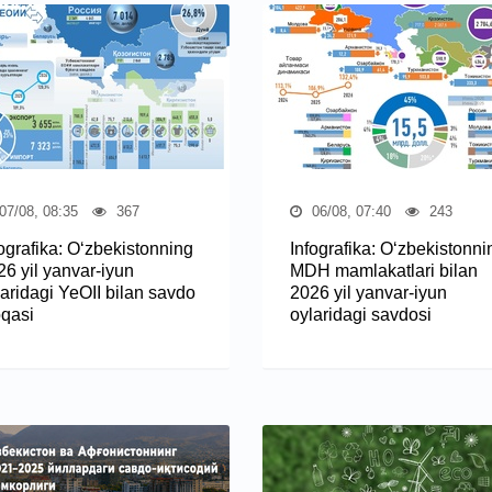
07/08, 08:35
367
06/08, 07:40
243
fografika: O‘zbekistonning
Infografika: O‘zbekistonni
26 yil yanvar-iyun
MDH mamlakatlari bilan
laridagi YeOII bilan savdo
2026 yil yanvar-iyun
oqasi
oylaridagi savdosi