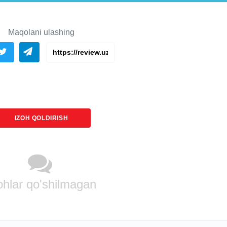
Maqolani ulashing
IZOH QOLDIRISH
ohlar qo'shilmagan