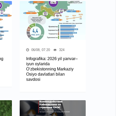
06/08, 07:20
324
ng
Infografika: 2026 yil yanvar–
iyun oylarida
O‘zbekistonning Markaziy
Osiyo davlatlari bilan
savdosi