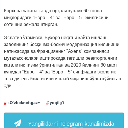
Корхона чакана савдо орқали кунлик 60 тонна
миқдоридаги "Евро – 4" ва "Евро – 5" ёқилғисини
сотишни режалаштирган.
Эслатиб ўтамизки, Бухоро нефтни қайта ишлаш
заводининг босқичма-босқич модернизация қилиниши
натижасида ва Франциянинг "Axens" компанияси
мутахассислари иштирокида тегишли реакторга янги
каталитик тизим ўрнатилган ва 2020 йилнинг 30 март
кунидан “Евро – 4” ва “Евро – 5” синфидаги экологик
тоза дизель ёқилғисини ишлаб чиқариш йўлга қўйилган
эди.
«O‘zbekneftgaz»
yoqilg‘i
Yangiliklarni
Telegram
kanalimizda