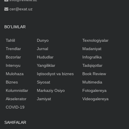
cer@exat.uz
BO'LIMLAR
Tahlil
Dunyo
Texnologiyalar
Trendlar
Jurnal
Madaniyat
Bozorlar
Hududlar
Infografika
Intervyu
Yangiliklar
Tadqiqotlar
Mulohaza
Iqtisodiyot va biznes
Book Review
Biznes
Siyosat
Multimedia
Kolumnistlar
Markaziy Osiyo
Fotogalereya
Akselerator
Jamiyat
Videogalereya
COVID-19
SAHIFALAR