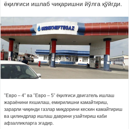
ёқилғиси ишлаб чиқаришни йўлга қўйгди.
"Евро – 4" ва "Евро – 5" ёқилғиси двигатель ишлаш
жараёнини яхшилаш, емирилишни камайтириш,
зарарли чиқинди газлар миқдорини кескин камайтириш
ва цилиндрлар ишлаш даврини узайтириш каби
афзалликларга эгадир.