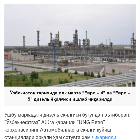
Ўзбекистон тарихида илк марта “Евро – 4” ва “Евро –
5” дизель ёқилғиси ишлаб чиқарилди
Ушбу маркадаги дизель ёқилғиси бугундан эътиборан,
"Ўзбекнефтгаз" АЖга қарашли "UNG Petro"
корхонасининг Автомобилларга ёқилғи қуйиш
станциялари орқали ҳам сотувга ҳам
чиқарилди.