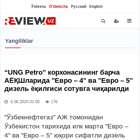
Ўзбекча
O'zbekcha
Русский
English
Yangiliklar
“UNG Petro” корхонасининг барча
АЁҚШларида "Евро – 4" ва "Евро – 5"
дизель ёқилғиси сотувга чиқарилди
6.06.2020 01:05
176
"Ўзбекнефтегаз" АЖ томонидан
Ўзбекистон тарихида илк марта "Евро –
4" ва "Евро – 5" юқори сифатли дизель