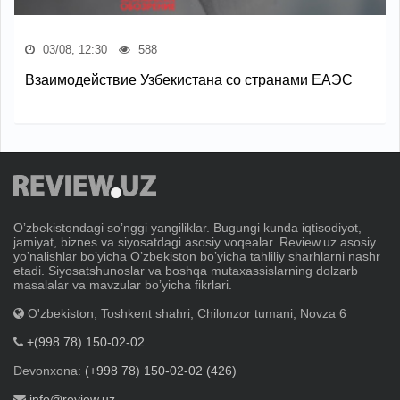
03/08, 12:30
588
Взаимодействие Узбекистана со странами ЕАЭС
Oʼzbekistondagi soʼnggi yangiliklar. Bugungi kunda iqtisodiyot,
jamiyat, biznes va siyosatdagi asosiy voqealar. Review.uz asosiy
yoʼnalishlar boʼyicha Oʼzbekiston boʼyicha tahliliy sharhlarni nashr
etadi. Siyosatshunoslar va boshqa mutaxassislarning dolzarb
masalalar va mavzular boʼyicha fikrlari.
O'zbekiston, Toshkent shahri, Chilonzor tumani, Novza 6
+(998 78) 150-02-02
Devonxona:
(+998 78) 150-02-02 (426)
info@review.uz