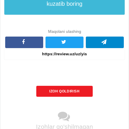
kuzatib boring
Maqolani ulashing
IZOH QOLDIRISH
Izohlar qo'shilmagan