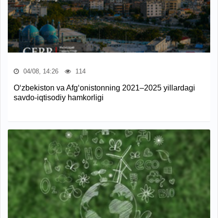
04/08, 14:26
114
O‘zbekiston va Afg‘onistonning 2021–2025 yillardagi
savdo-iqtisodiy hamkorligi