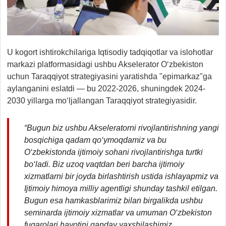
U kogort ishtirokchilariga Iqtisodiy tadqiqotlar va islohotlar
markazi platformasidagi ushbu Akselerator O‘zbekiston
uchun Taraqqiyot strategiyasini yaratishda "epimarkaz"ga
aylanganini eslatdi — bu 2022-2026, shuningdek 2024-
2030 yillarga mo‘ljallangan Taraqqiyot strategiyasidir.
“Bugun biz ushbu Akseleratorni rivojlantirishning yangi
bosqichiga qadam qo‘ymoqdamiz va bu
O‘zbekistonda ijtimoiy sohani rivojlantirishga turtki
bo‘ladi. Biz uzoq vaqtdan beri barcha ijtimoiy
xizmatlarni bir joyda birlashtirish ustida ishlayapmiz va
Ijtimoiy himoya milliy agentligi shunday tashkil etilgan.
Bugun esa hamkasblarimiz bilan birgalikda ushbu
seminarda ijtimoiy xizmatlar va umuman O‘zbekiston
fuqarolari hayotini qanday yaxshilashimiz