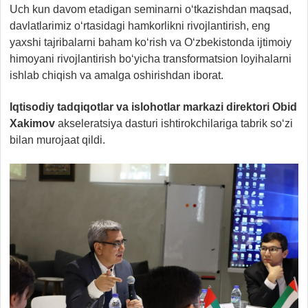
Uch kun davom etadigan seminarni o‘tkazishdan maqsad,
davlatlarimiz o‘rtasidagi hamkorlikni rivojlantirish, eng
yaxshi tajribalarni baham ko‘rish va O‘zbekistonda ijtimoiy
himoyani rivojlantirish bo‘yicha transformatsion loyihalarni
ishlab chiqish va amalga oshirishdan iborat.
Iqtisodiy tadqiqotlar va islohotlar markazi direktori Obid
Xakimov
akseleratsiya dasturi ishtirokchilariga tabrik so‘zi
bilan murojaat qildi.