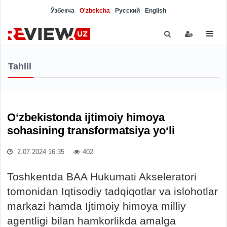
Ўзбекча
O'zbekcha
Русский
English
Tahlil
O‘zbekistonda ijtimoiy himoya
sohasining transformatsiya yo‘li
2.07.2024 16:35
402
Toshkentda BAA Hukumati Akseleratori
tomonidan Iqtisodiy tadqiqotlar va islohotlar
markazi hamda Ijtimoiy himoya milliy
agentligi bilan hamkorlikda amalga