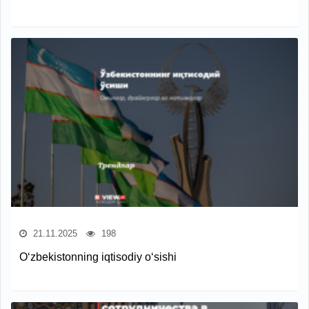
21.11.2025
198
O‘zbekistonning iqtisodiy o‘sishi