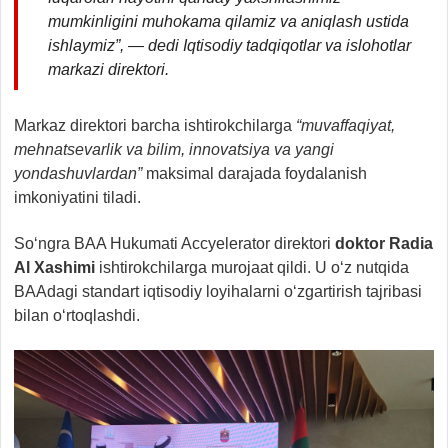
mumkinligini muhokama qilamiz va aniqlash ustida
ishlaymiz”, — dedi Iqtisodiy tadqiqotlar va islohotlar
markazi direktori.
Markaz direktori barcha ishtirokchilarga
“muvaffaqiyat,
mehnatsevarlik va bilim, innovatsiya va yangi
yondashuvlardan”
maksimal darajada foydalanish
imkoniyatini tiladi.
So‘ngra BAA Hukumati Accyelerator direktori
doktor Radia
Al
Xa
shimi
ishtirokchilarga murojaat qildi. U o‘z nutqida
BAAdagi standart iqtisodiy loyihalarni o‘zgartirish tajribasi
bilan o‘rtoqlashdi.