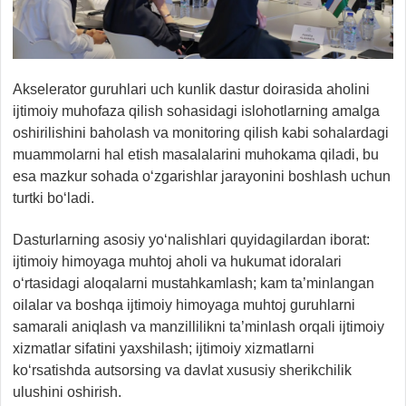
Akselerator guruhlari uch kunlik dastur doirasida aholini
ijtimoiy muhofaza qilish sohasidagi islohotlarning amalga
oshirilishini baholash va monitoring qilish kabi sohalardagi
muammolarni hal etish masalalarini muhokama qiladi, bu
esa mazkur sohada o‘zgarishlar jarayonini boshlash uchun
turtki bo‘ladi.
Dasturlarning asosiy yo‘nalishlari quyidagilardan iborat:
ijtimoiy himoyaga muhtoj aholi va hukumat idoralari
o‘rtasidagi aloqalarni mustahkamlash; kam ta’minlangan
oilalar va boshqa ijtimoiy himoyaga muhtoj guruhlarni
samarali aniqlash va manzillilikni ta’minlash orqali ijtimoiy
xizmatlar sifatini yaxshilash; ijtimoiy xizmatlarni
ko‘rsatishda autsorsing va davlat xususiy sherikchilik
ulushini oshirish.