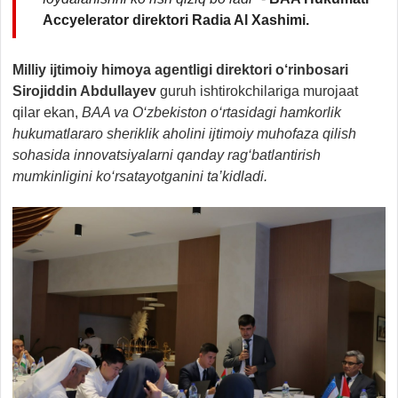
Accyelerator direktori Radia Al Xashimi.
Milliy ijtimoiy himoya agentligi direktori o‘rinbosari
Sirojiddin Abdullayev
guruh ishtirokchilariga murojaat
qilar ekan,
BAA va O‘zbekiston o‘rtasidagi hamkorlik
hukumatlararo sheriklik aholini ijtimoiy muhofaza qilish
sohasida innovatsiyalarni qanday rag‘batlantirish
mumkinligini ko‘rsatayotganini ta’kidladi.