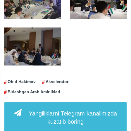
Obid Hakimov
Akselerator
Birlashgan Arab Amirliklari
Yangiliklarni
Telegram
kanalimizda
kuzatib boring