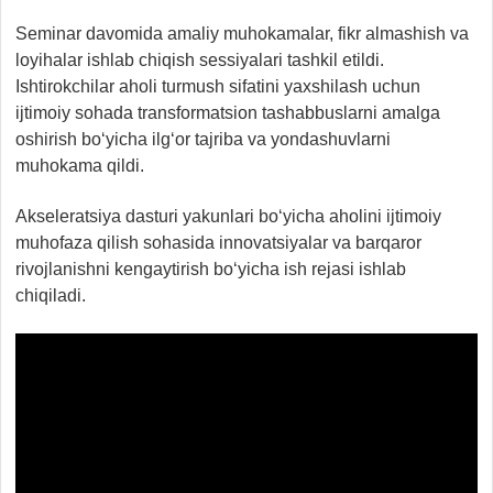
Seminar davomida amaliy muhokamalar, fikr almashish va
loyihalar ishlab chiqish sessiyalari tashkil etildi.
Ishtirokchilar aholi turmush sifatini yaxshilash uchun
ijtimoiy sohada transformatsion tashabbuslarni amalga
oshirish bo‘yicha ilg‘or tajriba va yondashuvlarni
muhokama qildi.
Akseleratsiya dasturi yakunlari bo‘yicha aholini ijtimoiy
muhofaza qilish sohasida innovatsiyalar va barqaror
rivojlanishni kengaytirish bo‘yicha ish rejasi ishlab
chiqiladi.