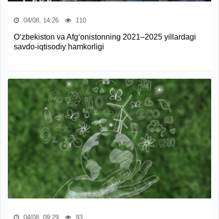
04/08, 14:26
110
O‘zbekiston va Afg‘onistonning 2021–2025 yillardagi
savdo-iqtisodiy hamkorligi
04/08, 09:29
93