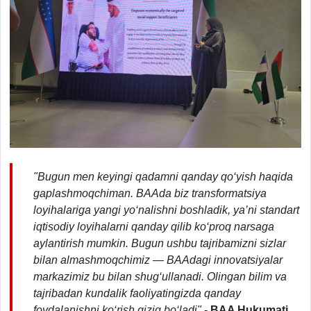
"Bugun men keyingi qadamni qanday qo‘yish haqida
gaplashmoqchiman. BAAda biz transformatsiya
loyihalariga yangi yo‘nalishni boshladik, ya’ni standart
iqtisodiy loyihalarni qanday qilib ko‘proq narsaga
aylantirish mumkin. Bugun ushbu tajribamizni sizlar
bilan almashmoqchimiz — BAAdagi innovatsiyalar
markazimiz bu bilan shug‘ullanadi. Olingan bilim va
tajribadan kundalik faoliyatingizda qanday
foydalanishni ko‘rish qiziq bo‘ladi"
-
BAA Hukumati