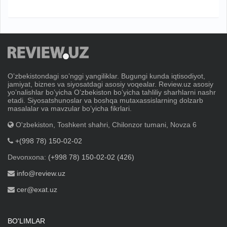
Oʼzbekistondagi soʼnggi yangiliklar. Bugungi kunda iqtisodiyot,
jamiyat, biznes va siyosatdagi asosiy voqealar. Review.uz asosiy
yoʼnalishlar boʼyicha Oʼzbekiston boʼyicha tahliliy sharhlarni nashr
etadi. Siyosatshunoslar va boshqa mutaxassislarning dolzarb
masalalar va mavzular boʼyicha fikrlari.
O'zbekiston, Toshkent shahri, Chilonzor tumani, Novza 6
+(998 78) 150-02-02
Devonxona:
(+998 78) 150-02-02 (426)
info@review.uz
cer@exat.uz
BO'LIMLAR