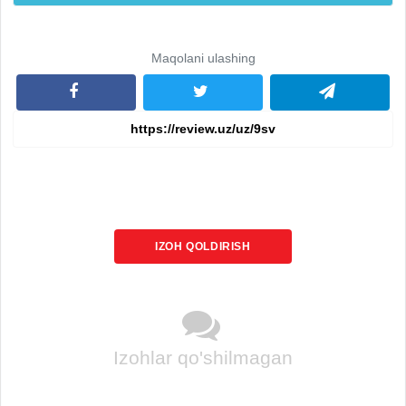
Maqolani ulashing
IZOH QOLDIRISH
Izohlar qo'shilmagan