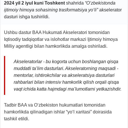
2024 yil 2 iyul kuni Toshkent
shahrida
“O‘zbekistonda
ijtimoiy himoya sohasining trasformatsiya yo‘li”
akselerator
dasturi ishga tushirildi.
Ushbu dastur BAA Hukumati Akseleratori tomonidan
Iqtisodiy tadqiqotlar va islohotlar markazi Ijtimoiy himoya
Milliy agentligi bilan hamkorlikda amalga oshiriladi.
Akseleratorlar - bu kogorta uchun boshlangan qisqa
muddatli ta’lim dasturlari. Akseleratorning maqsadi -
mentorlar, ishtirokchilar va akseleratsiya dasturlari
rahbarlari bilan intensiv hamkorlik qilish orqali qisqa
vaqt ichida katta hajmdagi ma’lumotlarni
ye
tkazishdir.
Tadbir BAA va O‘zbekiston hukumatlari tomonidan
hamkorlikda qilinadigan ishlar “yo‘l xaritasi” doirasida
tashkil etildi.