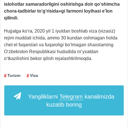
islohotlar samaradorligini oshirishga doir qo‘shimcha
chora-tadbirlar to‘g‘risida»gi farmoni loyihasi e’lon
qilindi.
Hujjatga ko‘ra, 2020 yil 1 iyuldan boshlab viza (vizasiz)
rejim muddati ichida, ammo 30 kundan oshmagan holda
chet el fuqarolari va fuqaroligi bo‘lmagan shaxslarning
O‘zbekiston Respublikasi hududida ro‘yxatdan
o‘tkazilishini bekor qilish rejalashtirilmoqda.
Turizm
Viza
Yangiliklarni
Telegram
kanalimizda
kuzatib boring