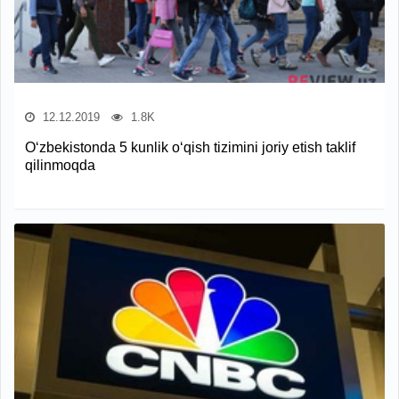
12.12.2019
1.8K
O‘zbekistonda 5 kunlik o‘qish tizimini joriy etish taklif
qilinmoqda