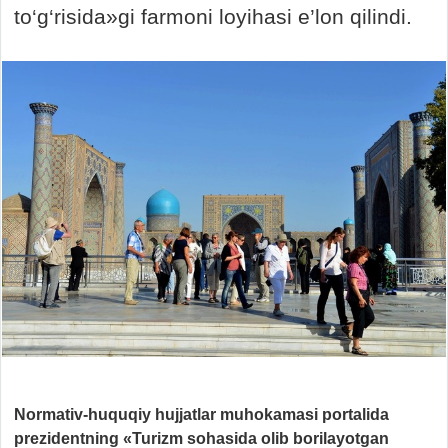
to‘g‘risida»gi farmoni loyihasi e’lon qilindi.
Normativ-huquqiy hujjatlar muhokamasi portalida
prezidentning «Turizm sohasida olib borilayotgan