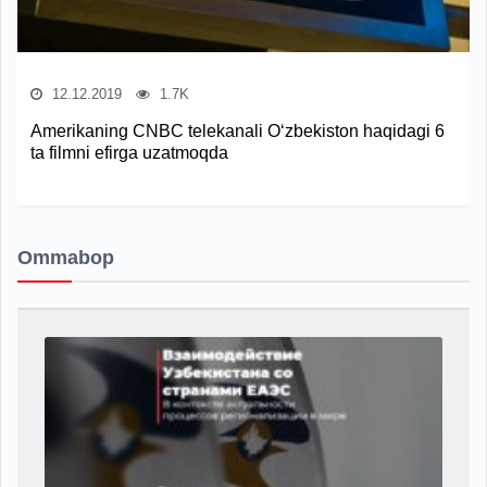
12.12.2019
1.7K
Amerikaning CNBC telekanali O‘zbekiston haqidagi 6
ta filmni efirga uzatmoqda
Ommabop