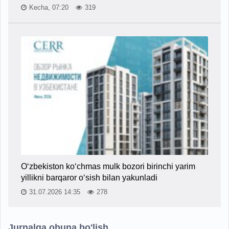
Kecha, 07:20
319
O‘zbekiston ko‘chmas mulk bozori birinchi yarim
yillikni barqaror o‘sish bilan yakunladi
31.07.2026 14:35
278
Jurnalga obuna bo'lish