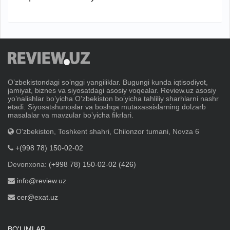
Oʼzbekistondagi soʼnggi yangiliklar. Bugungi kunda iqtisodiyot,
jamiyat, biznes va siyosatdagi asosiy voqealar. Review.uz asosiy
yoʼnalishlar boʼyicha Oʼzbekiston boʼyicha tahliliy sharhlarni nashr
etadi. Siyosatshunoslar va boshqa mutaxassislarning dolzarb
masalalar va mavzular boʼyicha fikrlari.
O'zbekiston, Toshkent shahri, Chilonzor tumani, Novza 6
+(998 78) 150-02-02
Devonxona:
(+998 78) 150-02-02 (426)
info@review.uz
cer@exat.uz
BO'LIMLAR