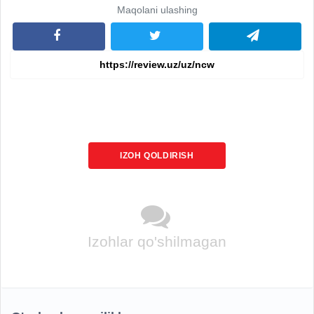
Maqolani ulashing
IZOH QOLDIRISH
Izohlar qo'shilmagan