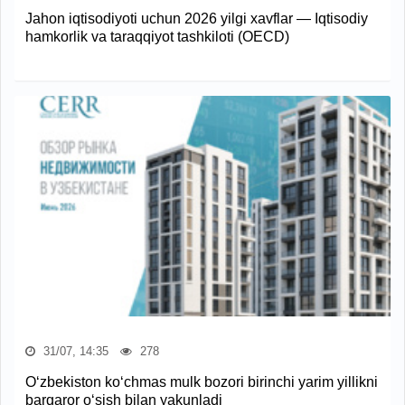
Jahon iqtisodiyoti uchun 2026 yilgi xavflar — Iqtisodiy
hamkorlik va taraqqiyot tashkiloti (OECD)
31/07, 14:35
278
O‘zbekiston ko‘chmas mulk bozori birinchi yarim yillikni
barqaror o‘sish bilan yakunladi