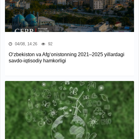
04/08, 14:26
92
O‘zbekiston va Afg‘onistonning 2021–2025 yillardagi
savdo-iqtisodiy hamkorligi