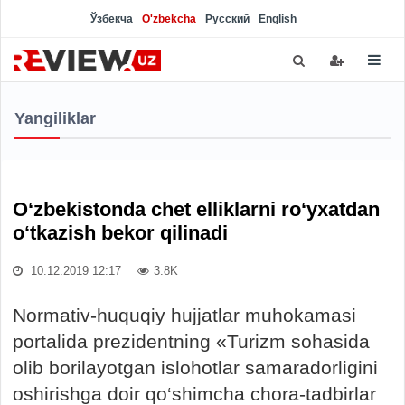
Ўзбекча
O'zbekcha
Русский
English
Yangiliklar
O‘zbekistonda chet elliklarni ro‘yxatdan
o‘tkazish bekor qilinadi
10.12.2019 12:17
3.8K
Normativ-huquqiy hujjatlar muhokamasi
portalida prezidentning «Turizm sohasida
olib borilayotgan islohotlar samaradorligini
oshirishga doir qo‘shimcha chora-tadbirlar