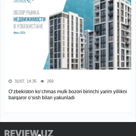
31/07, 14:35
269
O‘zbekiston ko‘chmas mulk bozori birinchi yarim yillikni
barqaror o‘sish bilan yakunladi