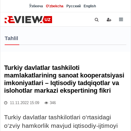
Ўзбекча
O'zbekcha
Русский
English
Tahlil
Turkiy davlatlar tashkiloti
mamlakatlarining sanoat kooperatsiyasi
imkoniyatlari – Iqtisodiy tadqiqotlar va
islohotlar markazi ekspertining fikri
11.11.2022 15:09
346
Turkiy davlatlar tashkilotlari o‘rtasidagi
o‘zviy hamkorlik mavjud iqtisodiy-ijtimoyi