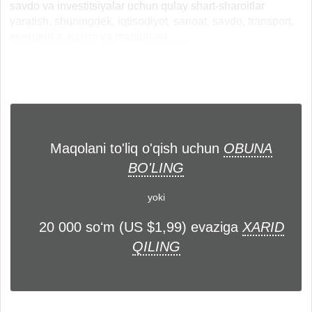
savdo va investitsiyalar uchun qulay shart-sharoitlar
yaratish, shuningdek, iqtisodiyot, sanoat, savdo, transport,
energetika, turizm va madaniyat,... ...
Maqolani to'liq o'qish uchun
OBUNA
BO'LING
yoki
20 000 soʻm (US $1,99) evaziga
XARID
QILING