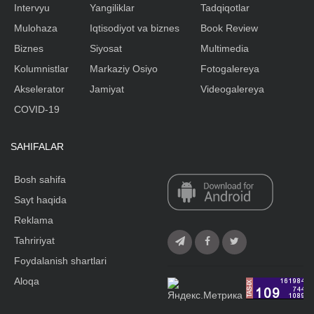
Intervyu
Yangiliklar
Tadqiqotlar
Mulohaza
Iqtisodiyot va biznes
Book Review
Biznes
Siyosat
Multimedia
Kolumnistlar
Markaziy Osiyo
Fotogalereya
Akselerator
Jamiyat
Videogalereya
COVID-19
SAHIFALAR
Bosh sahifa
Sayt haqida
Reklama
Tahririyat
Foydalanish shartlari
Aloqa