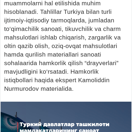
muammolarni hal etilishida muhim
hisoblanadi. Tahlillar Turkiya bilan turli
ijtimoiy-iqtisodiy tarmoqlarda, jumladan
to‘qimachilik sanoati, tikuvchilik va charm
mahsulotlari ishlab chiqarish, zargarlik va
oltin qazib olish, oziq-ovqat mahsulotlari
hamda qurilish materiallari sanoati
sohalaarida hamkorlik qilish “drayverlari”
mavjudligini ko‘rsatadi. Hamkorlik
istiqbollari haqida ekspert Kamoliddin
Nurmurodov materialida.