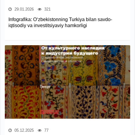
29.01.2026
321
Infografika: O‘zbekistonning Turkiya bilan savdo-
iqtisodiy va investitsiyaviy hamkorligi
05.12.2025
77