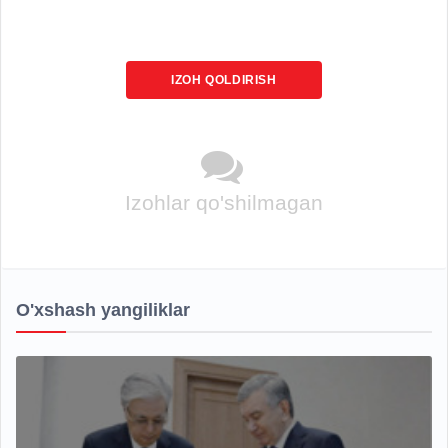
IZOH QOLDIRISH
Izohlar qo'shilmagan
O'xshash yangiliklar