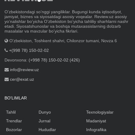
Oʼzbekistondagi soʼnggi yangiliklar. Bugungi kunda iqtisodiyot,
jamiyat, biznes va siyosatdagi asosiy voqealar. Review.uz asosiy
yoʼnalishlar boʼyicha Oʼzbekiston boʼyicha tahliliy sharhlarni nashr
etadi. Siyosatshunoslar va boshqa mutaxassislarning dolzarb
masalalar va mavzular boʼyicha fikrlari.
O'zbekiston, Toshkent shahri, Chilonzor tumani, Novza 6
+(998 78) 150-02-02
Devonxona:
(+998 78) 150-02-02 (426)
info@review.uz
cer@exat.uz
BO'LIMLAR
Tahlil
Dunyo
Texnologiyalar
Trendlar
Jurnal
Madaniyat
Bozorlar
Hududlar
Infografika