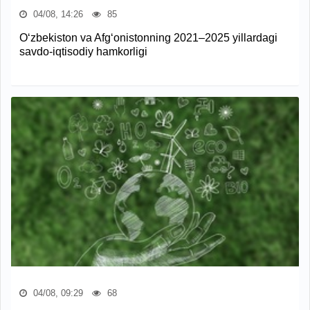
04/08, 14:26
85
O‘zbekiston va Afg‘onistonning 2021–2025 yillardagi
savdo-iqtisodiy hamkorligi
04/08, 09:29
68