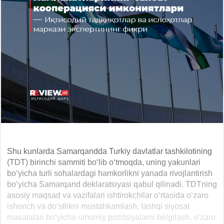
Shu kunlarda Samarqandda Turkiy davlatlar tashkilotining
(TDT) birinchi sammiti bo‘lib o‘tmoqda, uning yakunlari
bo‘yicha turli sohalardagi hamkorlikni yanada rivojlantirish
bo‘yicha Samarqand deklaratsiyasi qabul qilinadi. TDTning
asosiy maqsad va vazifalari ishtirokchilar o‘rtasida o‘zaro
ishonch va do‘stlikni mustahkamlash, tashqi siyosat
masalalari bo‘yicha umumiy pozitsiyalarni belgilash, o‘zaro