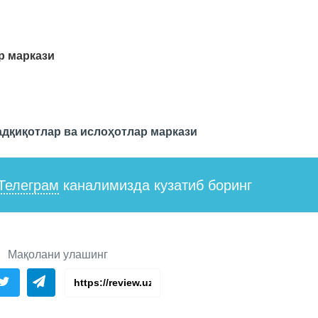
р маркази
адқиқотлар ва ислоҳотлар маркази
Телеграм
каналимизда кузатиб боринг
Мақолани улашинг