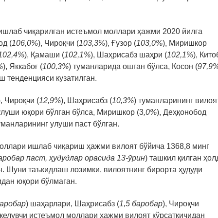
 ишлаб чиқарилган истеъмол моллари ҳажми 2020 йилга
од (
106,0%
), Чироқчи (
103,3%
), Ғузор (
103,0%
), Миришкор
102,4%
), Қамаши (
102,1%
), Шаҳрисабз шаҳри (
102,1%
), Кито
%
), Яккабоғ (
100,3%
) туманларида ошган бўлса, Косон (
97,9
ш тенденцияси кузатилган.
), Чироқчи (
12,9%
), Шаҳрисабз (
10,3%
) туманларининг вилоя
луши юқори бўлган бўлса, Миришкор (3
,0%
), Деҳқонобод
туманларининг улуши паст бўлган.
оллари ишлаб чиқариш ҳажми вилоят бўйича 1368,8 минг
аробар паст, ҳудудлар орасида 13-ўрин
) ташкил қилган ҳол
н. Шуни таъкидлаш лозимки, вилоятнинг бирорта ҳудуди
идан юқори бўлмаган.
баробар
) шаҳарлари, Шаҳрисабз (
1,5 баробар
), Чироқчи
 келувчи истеъмол моллари ҳажми вилоят кўрсаткичидан