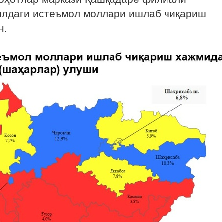
илдаги истеъмол моллари ишлаб чиқариш
н.