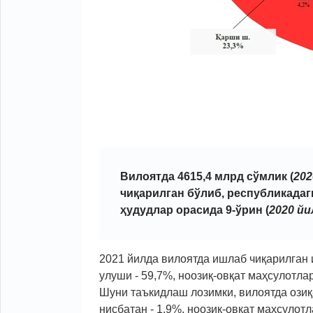
Вилоятда 4615,4 млрд сўмлик (
202
чиқарилган бўлиб, республикадаги
ҳудудлар орасида 9-ўрин (
2020 йи
2021 йилда вилоятда ишлаб чиқарилган 
улуши - 59,7%, ноозиқ-овқат маҳсулотлар
Шуни таъкидлаш лозимки, вилоятда озиқ
нисбатан - 1,9%, ноозиқ-овқат маҳсуло