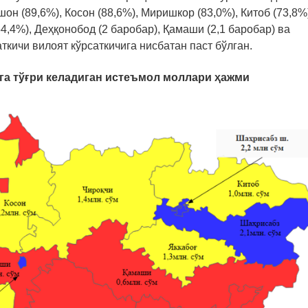
шон (89,6%), Косон (88,6%), Миришкор (83,0%), Китоб (73,8%
54,4%), Деҳқонобод (2 баробар), Қамаши (2,1 баробар) ва
ткичи вилоят кўрсаткичига нисбатан паст бўлган.
ига тўғри келадиган истеъмол моллари ҳажми