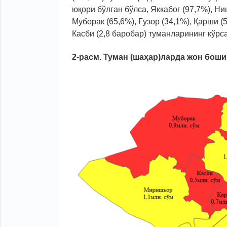
юқори бўлган бўлса, Яккабоғ (97,7%), Ни
Муборак (65,6%), Ғузор (34,1%), Қарши (
Касби (2,8 баробар) туманларининг кўрса
2-расм. Туман (шаҳар)ларда жон бош