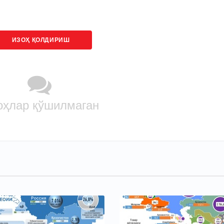
ИЗОҲ ҚОЛДИРИШ
оҳлар қўшилмаган