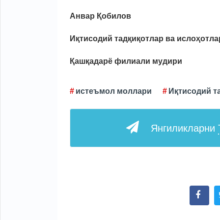
Анвар Қобилов
Иқтисодий тадқиқотлар ва ислоҳотла
Қашқадарё филиали мудири
истеъмол моллари
Иқтисодий т
Янгиликларни