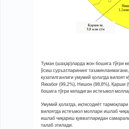
Туман (шаҳар)ларда жон бошига тўғри 
ўсиш суръатларининг таъминланмагани,
кузатилганлиги умумий ҳолатда вилоят к
Яккабоғ (99,2%), Нишон (98,8%), Қарши 
бошига тўғри келадиган истеъмол молл
Умумий ҳолатда, иқтисодиёт тармоқлари
вилоятда истеъмол моллари ишлаб чиқа
ишлаб чиқариш қувватларидан самарали
талаб этилади.