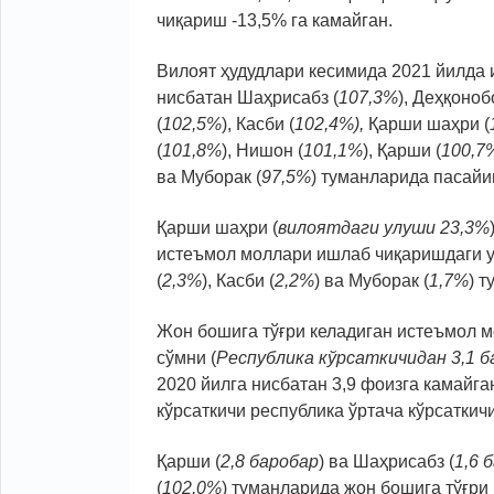
чиқариш -13,5% га камайган.
Вилоят ҳудудлари кесимида 2021 йилда
нисбатан Шаҳрисабз (
107,3%
), Деҳқоноб
(
102,5%
), Касби (
102,4%),
Қарши шаҳри (
(
101,8%
), Нишон (
101,1%
), Қарши (
100,7
ва Муборак (
97,5%
) туманларида пасайи
Қарши шаҳри (
вилоятдаги улуши 23,3%
истеъмол моллари ишлаб чиқаришдаги у
(
2,3%
), Касби (
2,2%
) ва Муборак (
1,7%
) 
Жон бошига тўғри келадиган истеъмол м
сўмни (
Республика кўрсаткичидан 3,1 б
2020 йилга нисбатан 3,9 фоизга камайга
кўрсаткичи республика ўртача кўрсаткич
Қарши (
2,8 баробар
) ва Шаҳрисабз (
1,6 
(
102,0%
) туманларида жон бошига тўғри