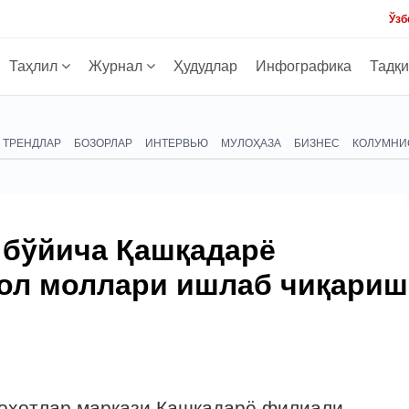
Ўзб
Таҳлил
Журнал
Ҳудудлар
Инфографика
Тадқ
ТРЕНДЛАР
БОЗОРЛАР
ИНТЕРВЬЮ
МУЛОҲАЗА
БИЗНЕС
КОЛУМНИ
 бўйича Қашқадарё
ол моллари ишлаб чиқариш
лоҳотлар маркази Қашқадарё филиали