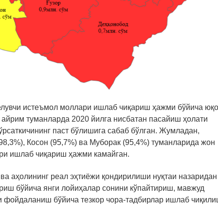
келувчи истеъмол моллари ишлаб чиқариш ҳажми бўйича юқ
 айрим туманларда 2020 йилга нисбатан пасайиш ҳолати
ўрсаткичининг паст бўлишига сабаб бўлган. Жумладан,
(98,3%), Косон (95,7%) ва Муборак (95,4%) туманларида жон
ари ишлаб чиқариш ҳажми камайган.
 ва аҳолининг реал эҳтиёжи қондирилиши нуқтаи назаридан
риш бўйича янги лойиҳалар сонини кўпайтириш, мавжуд
 фойдаланиш бўйича тезкор чора-тадбирлар ишлаб чиқил