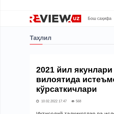
Бош саҳифа
Таҳлил
2021 йил якунлари
вилоятида истеъм
кўрсаткичлари
10.02.2022 17:47
568
Иқтисодий тадқиқотлар ва ис