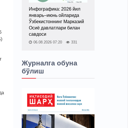
Инфографика: 2026 йил
январь–июнь ойларида
Ўзбекистоннинг Марказий
Осиё давлатлари билан
б
савдоси
%
)
06.08.2026 07:20
331
т
Журналга обуна
бўлиш
да