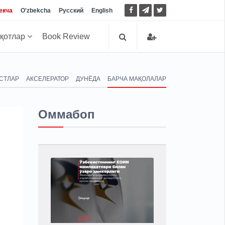
екча
O'zbekcha
Русский
English
иқотлар
Book Review
СТЛАР
АКСЕЛЕРАТОР
ДУНЁДА
БАРЧА МАҚОЛАЛАР
Оммабоп