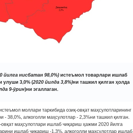
0 йилга нисбатан 98,0%)
истеъмол товарлари ишлаб
 улуши 3,0% (
2020 йилда 3,8%)
ни ташкил қилган ҳолда
лда 9-ўрин
)ни эгаллаган.
истеъмол моллари таркибида озиқ-овқат маҳсулотларининг
и - 38,0%, алкоголли маҳсулотлар - 2,3%ни ташкил қилган.
-овқат маҳсулотлари ишлаб чиқариш ҳажми 2020 йилга
тларини ишлаб чиқариш -1,3%, алкоголли маҳсулотлар ишлаб