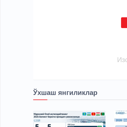
Из
Ўхшаш янгиликлар