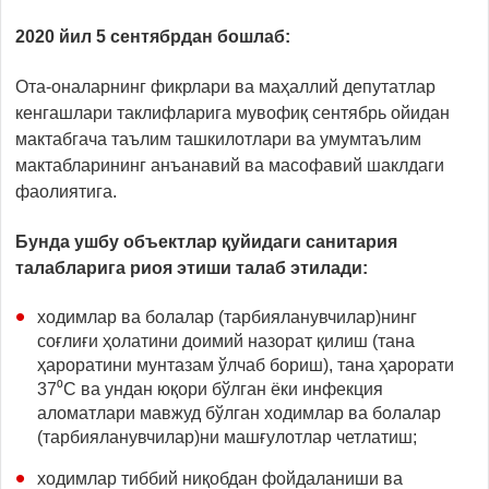
2020 йил 5 сентябрдан бошлаб:
Ота-оналарнинг фикрлари ва маҳаллий депутатлар
кенгашлари таклифларига мувофиқ сентябрь ойидан
мактабгача таълим ташкилотлари ва умумтаълим
мактабларининг анъанавий ва масофавий шаклдаги
фаолиятига.
Бунда ушбу объектлар қуйидаги санитария
талабларига риоя этиши талаб этилади:
ходимлар ва болалар (тарбияланувчилар)нинг
соғлиғи ҳолатини доимий назорат қилиш (тана
ҳароратини мунтазам ўлчаб бориш), тана ҳарорати
37⁰С ва ундан юқори бўлган ёки инфекция
аломатлари мавжуд бўлган ходимлар ва болалар
(тарбияланувчилар)ни машғулотлар четлатиш;
ходимлар тиббий ниқобдан фойдаланиши ва