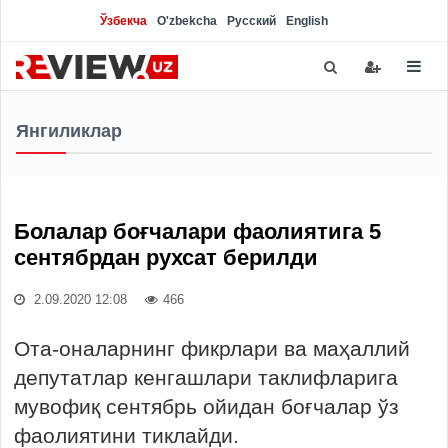
Ўзбекча
O'zbekcha
Русский
English
Янгиликлар
Болалар боғчалари фаолиятига 5
сентябрдан рухсат берилди
2.09.2020 12:08
466
Ота-оналарнинг фикрлари ва маҳаллий
депутатлар кенгашлари таклифларига
мувофиқ сентябрь ойидан боғчалар ўз
фаолиятини тиклайди.