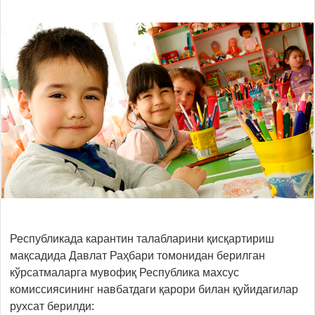
Республикада карантин талабларини қисқартириш
мақсадида Давлат Раҳбари томонидан берилган
кўрсатмаларга мувофиқ Республика махсус
комиссиясининг навбатдаги қарори билан қуйидагилар
рухсат берилди: