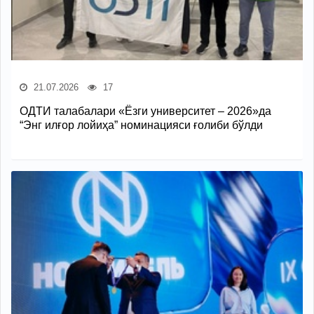
21.07.2026
17
ОДТИ талабалари «Ёзги университет – 2026»да
“Энг илғор лойиҳа” номинацияси ғолиби бўлди