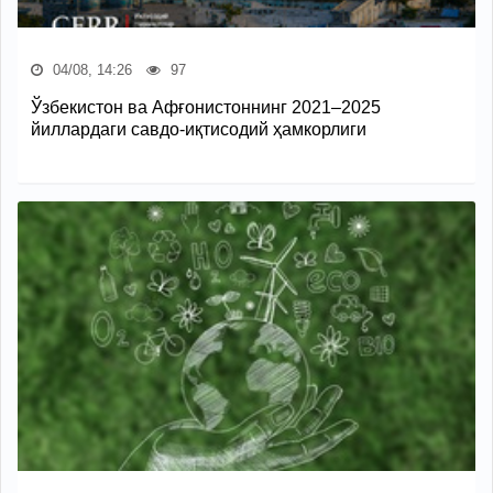
04/08, 14:26
97
Ўзбекистон ва Афғонистоннинг 2021–2025
йиллардаги савдо-иқтисодий ҳамкорлиги