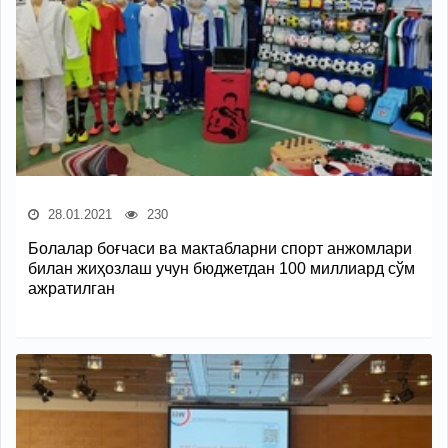
28.01.2021
230
Болалар боғчаси ва мактабларни спорт анжомлари
билан жиҳозлаш учун бюджетдан 100 миллиард сўм
ажратилган