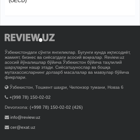
(OECD)
Ўзбекистондаги сўнгги янгиликлар. Бугунги кунда иқтисодиёт,
жамият, бизнес ва сиёсатдаги асосий воқеалар. Review.uz
асосий йўналишлар бўйича Ўзбекистон бўйича таҳлилий
шарҳларни нашр этади. Сиёсатшунослар ва бошқа
мутахассисларнинг долзарб масалалар ва мавзулар бўйича
фикрлари.
Ўзбекистон, Тошкент шаҳри, Чилонзор тумани, Новза 6
+(998 78) 150-02-02
Devonxona:
(+998 78) 150-02-02 (426)
info@review.uz
cer@exat.uz