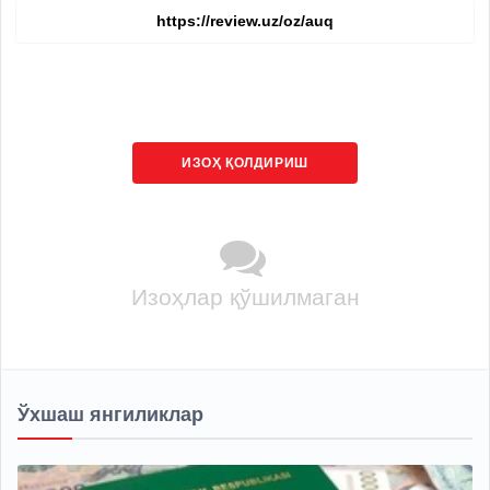
ИЗОҲ ҚОЛДИРИШ
Изоҳлар қўшилмаган
Ўхшаш янгиликлар