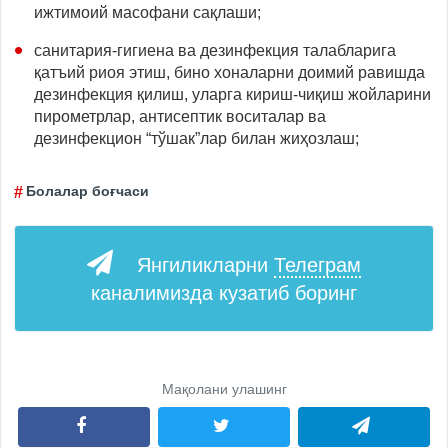
ижтимоий масофани сақлаши;
санитария-гигиена ва дезинфекция талабларига
қатъий риоя этиш, бино хоналарни доимий равишда
дезинфекция қилиш, уларга кириш-чиқиш жойларини
пирометрлар, антисептик воситалар ва
дезинфекцион “тўшак”лар билан жиҳозлаш;
Болалар боғчаси
Янгиликларни
Телеграм
каналимизда кузатиб боринг
Мақолани улашинг