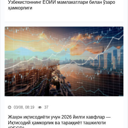
Ўзбекистоннинг ЕОИИ мамлакатлари билан ўзаро
ҳамкорлиги
03/08, 08:19
37
Жаҳон иқтисодиёти учун 2026 йилги хавфлар —
Иқтисодий ҳамкорлик ва тараққиёт ташкилоти