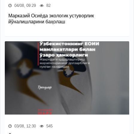
04/08, 09:29
82
Марказий Осиёда экологик устуворлик
йўналишларини баҳолаш
03/08, 12:30
545