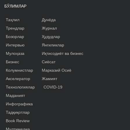
БЎЛИМЛАР
Таҳлил
Дунёда
Трендлар
Журнал
Бозорлар
Ҳудудлар
Интервью
Янгиликлар
Мулоҳаза
Иқтисодиёт ва бизнес
Бизнес
Сиёсат
Колумнистлар
Марказий Осиё
Акселератор
Жамият
Технологиялар
COVID-19
Маданият
Инфографика
Тадқиқотлар
Book Review
Мултимедиа