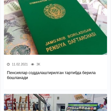
11.02.2021
3K
Пенсиялар соддалаштирилган тартибда берила
бошланади