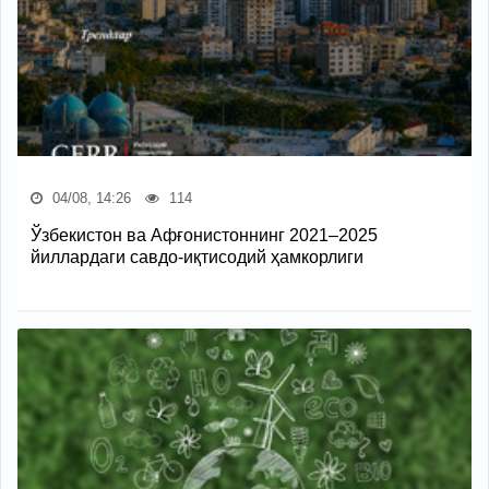
04/08, 14:26
114
Ўзбекистон ва Афғонистоннинг 2021–2025
йиллардаги савдо-иқтисодий ҳамкорлиги