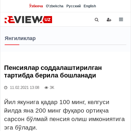
Ўзбекча
O'zbekcha
Русский
English
Янгиликлар
Пенсиялар соддалаштирилган
тартибда берила бошланади
11.02.2021 13:08
3K
Йил якунига қадар 100 минг, келгуси
йилда яна 200 минг фуқаро ортиқча
сарсон бўлмай пенсия олиш имкониятига
эга бўлади.