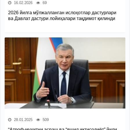
16.02.2026
69
2026 йилга мўлжалланган ислоҳотлар дастурлари
ва Давлат дастури лойиҳалари тақдимот қилинди
28.01.2025
509
“Атроф-муҳитни асраш ва “яшил иқтисодиёт” йили