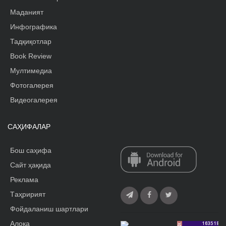
Маданият
Инфографика
Тадқиқотлар
Book Review
Мултимедиа
Фотогалерея
Видеогалерея
САҲИФАЛАР
Бош саҳифа
Сайт ҳақида
Реклама
Tаҳририят
Фойдаланиш шартлари
Алоқа