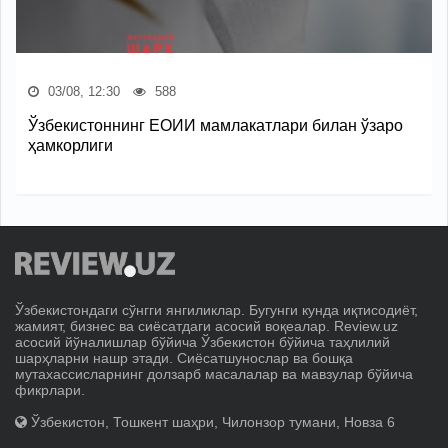
03/08, 12:30
588
Ўзбекистоннинг ЕОИИ мамлакатлари билан ўзаро
ҳамкорлиги
Ўзбекистондаги сўнгги янгиликлар. Бугунги кунда иқтисодиёт,
жамият, бизнес ва сиёсатдаги асосий воқеалар. Review.uz
асосий йўналишлар бўйича Ўзбекистон бўйича таҳлилий
шарҳларни нашр этади. Сиёсатшунослар ва бошқа
мутахассисларнинг долзарб масалалар ва мавзулар бўйича
фикрлари.
Ўзбекистон, Тошкент шаҳри, Чилонзор тумани, Новза 6