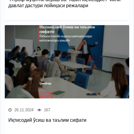
давлат дастури лойиҳаси режалари
26.11.2024
167
Иқтисодий ўсиш ва таълим сифати