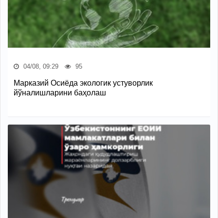
04/08, 09:29
95
Марказий Осиёда экологик устуворлик
йўналишларини баҳолаш