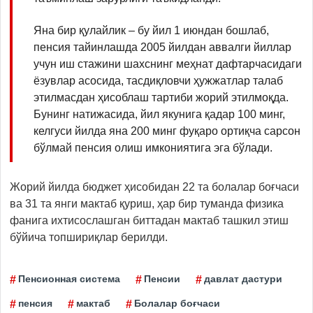
Яна бир қулайлик – бу йил 1 июндан бошлаб,
пенсия тайинлашда 2005 йилдан аввалги йиллар
учун иш стажини шахснинг меҳнат дафтарчасидаги
ёзувлар асосида, тасдиқловчи ҳужжатлар талаб
этилмасдан ҳисоблаш тартиби жорий этилмоқда.
Бунинг натижасида, йил якунига қадар 100 минг,
келгуси йилда яна 200 минг фуқаро ортиқча сарсон
бўлмай пенсия олиш имкониятига эга бўлади.
Жорий йилда бюджет ҳисобидан 22 та болалар боғчаси
ва 31 та янги мактаб қуриш, ҳар бир туманда физика
фанига ихтисослашган биттадан мактаб ташкил этиш
бўйича топшириқлар берилди.
Пенсионная система
Пенсии
давлат дастури
пенсия
мактаб
Болалар боғчаси