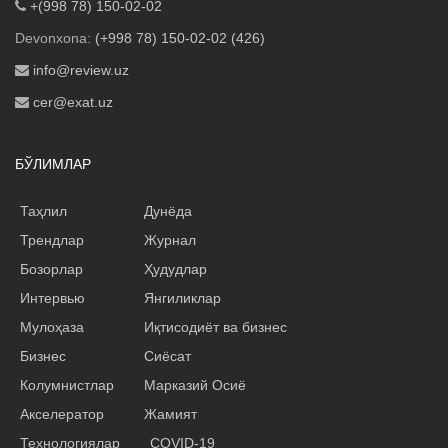
+(998 78) 150-02-02
Devonxona:
(+998 78) 150-02-02 (426)
info@review.uz
cer@exat.uz
БЎЛИМЛАР
Таҳлил
Дунёда
Трендлар
Журнал
Бозорлар
Ҳудудлар
Интервью
Янгиликлар
Мулоҳаза
Иқтисодиёт ва бизнес
Бизнес
Сиёсат
Колумнистлар
Марказий Осиё
Акселератор
Жамият
Технологиялар
COVID-19