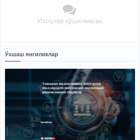
Изоҳлар қўшилмаган
Ўхшаш янгиликлар