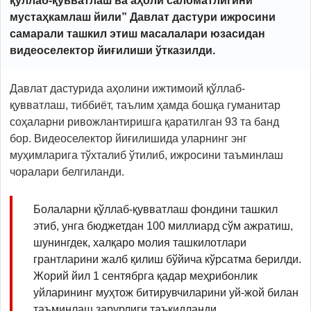
қўллаб-қувватлаш ва аҳоли саломатлигини
мустаҳкамлаш йили” Давлат дастури ижросини
самарали ташкил этиш масалалари юзасидан
видеоселектор
йиғилиши ўтказилди.
Давлат дастурида аҳолини ижтимоий қўллаб-
қувватлаш, тиббиёт, таълим ҳамда бошқа гуманитар
соҳаларни ривожлантиришга қаратилган 93 та банд
бор. Видеоселектор йиғилишида уларнинг энг
муҳимларига тўхталиб ўтилиб, ижросини таъминлаш
чоралари белгиланди.
Болаларни қўллаб-қувватлаш фондини ташкил
этиб, унга бюджетдан 100 миллиард сўм ажратиш,
шунингдек, халқаро молия ташкилотлари
грантларини жалб қилиш бўйича кўрсатма берилди.
Жорий йил 1 сентябрга қадар меҳрибонлик
уйларининг муҳтож битирувчиларини уй-жой билан
таъминлаш зарурлиги таъкидланди.