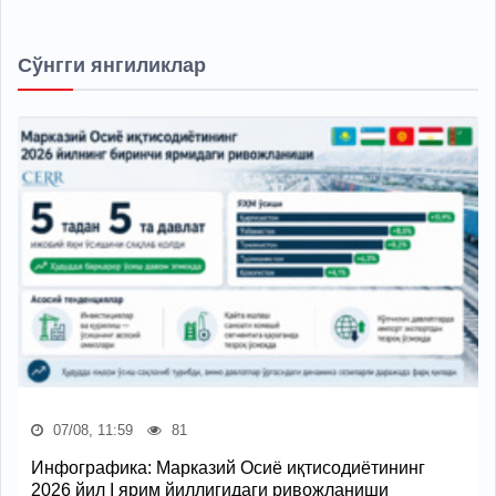
Сўнгги янгиликлар
07/08, 11:59
81
Инфографика: Марказий Осиё иқтисодиётининг
2026 йил I ярим йиллигидаги ривожланиши