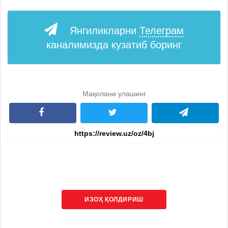
Янгиликларни
Телеграм
каналимизда кузатиб боринг
Мақолани улашинг
ИЗОҲ ҚОЛДИРИШ