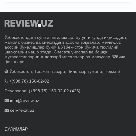
Ўзбекистондаги сўнгги янгиликлар. Бугунги кунда иқтисодиёт,
жамият, бизнес ва сиёсатдаги асосий воқеалар. Review.uz
асосий йўналишлар бўйича Ўзбекистон бўйича таҳлилий
шарҳларни нашр этади. Сиёсатшунослар ва бошқа
мутахассисларнинг долзарб масалалар ва мавзулар бўйича
фикрлари.
Ўзбекистон, Тошкент шаҳри, Чилонзор тумани, Новза 6
+(998 78) 150-02-02
Devonxona:
(+998 78) 150-02-02 (426)
info@review.uz
cer@exat.uz
БЎЛИМЛАР