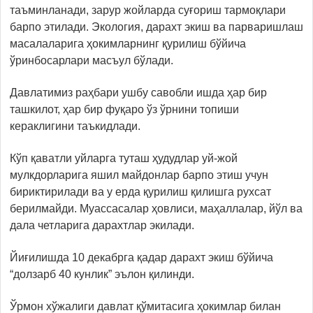
таъминланади, зарур жойларда суғориш тармоқлари
барпо этилади. Экология, дарахт экиш ва парваришлаш
масалаларига ҳокимларнинг қурилиш бўйича
ўринбосарлари масъул бўлади.
Давлатимиз раҳбари ушбу савобли ишда ҳар бир
ташкилот, ҳар бир фуқаро ўз ўрнини топиши
кераклигини таъкидлади.
Кўп қаватли уйларга туташ ҳудудлар уй-жой
мулкдорларига яшил майдонлар барпо этиш учун
бириктирилади ва у ерда қурилиш қилишга рухсат
берилмайди. Муассасалар ҳовлиси, маҳаллалар, йўл ва
дала четларига дарахтлар экилади.
Йиғилишда 10 декабрга қадар дарахт экиш бўйича
“долзарб 40 кунлик” эълон қилинди.
Ўрмон хўжалиги давлат қўмитасига ҳокимлар билан