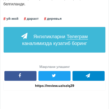
белгиланди.
уй-жой
дарахт
деревья
Янгиликларни
Телеграм
каналимизда кузатиб боринг
Мақолани улашинг