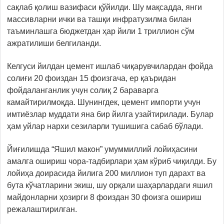
сақлаб қолиш вазифаси қўйилди. Шу мақсадда, янги
массивларни ички ва ташқи инфратузилма билан
таъминлашга бюджетдан ҳар йили 1 триллион сўм
ажратилиши белгиланди.
Келгуси йилдан цемент ишлаб чиқарувчилардан фойда
солиғи 20 фоиздан 15 фоизгача, ер қаъридан
фойдаланганлик учун солиқ 2 бараварга
камайтирилмоқда. Шунингдек, цемент импорти учун
имтиёзлар муддати яна бир йилга узайтирилади. Булар
ҳам уйлар нархи сезиларли тушишига сабаб бўлади.
Йиғилишда “Яшил макон” умуммиллий лойиҳасини
амалга ошириш чора-тадбирлари ҳам кўриб чиқилди. Бу
лойиҳа доирасида йилига 200 миллион туп дарахт ва
бута кўчатларини экиш, шу орқали шаҳарлардаги яшил
майдонларни ҳозирги 8 фоиздан 30 фоизга ошириш
режалаштирилган.