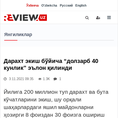
Ўзбекча
O'zbekcha
Русский
English
Янгиликлар
Дарахт экиш бўйича “долзарб 40
кунлик” эълон қилинди
3.11.2021 09:35
1.3K
1
Йилига 200 миллион туп дарахт ва бута
кўчатларини экиш, шу орқали
шаҳарлардаги яшил майдонларни
ҳозирги 8 фоиздан 30 фоизга ошириш