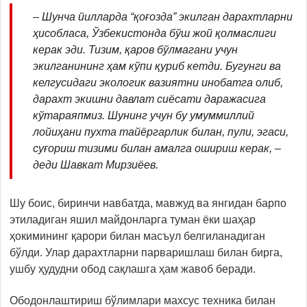
– Шунча йилларда “қоғозда” экилган дарахтларни
ҳисобласа, Ўзбекистонда бўш жой қолмаслиги
керак эди. Тизим, қаров бўлмагани учун
экилганининг ҳам кўпи қуриб кетди. Бугунги ва
келгусидаги экологик вазиятни инобатга олиб,
дарахт экишни давлат сиёсати даражасига
кўтараяпмиз. Шунинг учун бу умуммиллий
лойиҳани пухта тайёргарлик билан, пули, эгаси,
суғориш тизими билан амалга ошириш керак, –
деди Шавкат Мирзиёев.
Шу боис, биринчи навбатда, мавжуд ва янгидан барпо
этиладиган яшил майдонларга туман ёки шаҳар
ҳокимининг қарори билан масъул белгиланадиган
бўлди. Улар дарахтларни парваришлаш билан бирга,
ушбу ҳудудни обод сақлашга ҳам жавоб беради.
Ободонлаштириш бўлимлари махсус техника билан