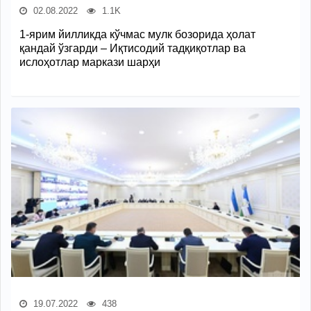
02.08.2022
1.1K
1-ярим йилликда кўчмас мулк бозорида ҳолат
қандай ўзгарди – Иқтисодий тадқиқотлар ва
ислоҳотлар маркази шарҳи
19.07.2022
438