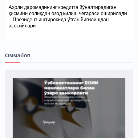
Аҳоли даромадининг кредитга йўналтирадиган
қисмини солиқдан озод қилиш чегараси оширилади
– Президент иштирокида ўтган йиғилишдан
асосийлари
Оммабоп