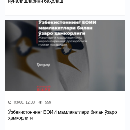
йўналишларини баҳолаш
03/08, 12:30
559
Ўзбекистоннинг ЕОИИ мамлакатлари билан ўзаро
ҳамкорлиги