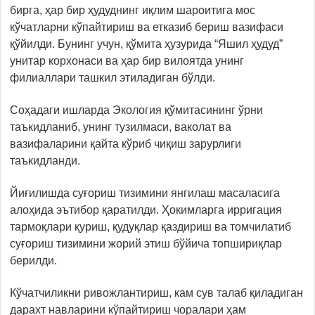
бирга, ҳар бир ҳудуднинг иқлим шароитига мос
кўчатларни кўпайтириш ва етказиб бериш вазифаси
қўйилди. Бунинг учун, қўмита ҳузурида “Яшил ҳудуд”
унитар корхонаси ва ҳар бир вилоятда унинг
филиаллари ташкил этиладиган бўлди.
Соҳадаги ишларда Экология қўмитасининг ўрни
таъкидланиб, унинг тузилмаси, ваколат ва
вазифаларини қайта кўриб чиқиш зарурлиги
таъкидланди.
Йиғилишда суғориш тизимини янгилаш масаласига
алоҳида эътибор қаратилди. Ҳокимларга ирригация
тармоқлари қуриш, қудуқлар қаздириш ва томчилатиб
суғориш тизимини жорий этиш бўйича топшириқлар
берилди.
Кўчатчиликни ривожлантириш, кам сув талаб қиладиган
дарахт навларини кўпайтириш чоралари ҳам