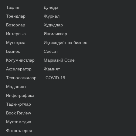
Таҳлил
Дунёда
Трендлар
Журнал
Бозорлар
Ҳудудлар
Интервью
Янгиликлар
Мулоҳаза
Иқтисодиёт ва бизнес
Бизнес
Сиёсат
Колумнистлар
Марказий Осиё
Акселератор
Жамият
Технологиялар
COVID-19
Маданият
Инфографика
Тадқиқотлар
Book Review
Мултимедиа
Фотогалерея