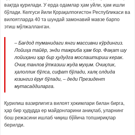
вақтда қурилади. У ерда одамлар ҳам уйли, ҳам ишли
бўлади. Келгуси йили Қорақалпоғистон Республикаси ва
вилоятларда 40 та шундай замонавий мавзе барпо
этиш мўлжалланган.
– Бағдод туманидаги янги массивни кўрдингиз.
Лойиҳа тайёр, энди тажриба ҳам бор. Фақат шу
лойиҳани ҳар бир ҳудудга мослаштириш керак.
Очиқ танлов ўтказиш жуда муҳим. Очиқлик,
ҳалоллик бўлса, сифат бўлади, халқ олдида
юзингиз ёруғ бўлади, – деди Президент
мутасаддиларга.
Қурилиш вазирлигига вилоят ҳокимлари билан бирга,
ҳар бир ҳудудда ер майдонларини аниқлаб, уларнинг
бош режасини ишлаб чиқиш бўйича топшириқлар
берилди.