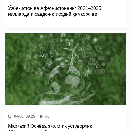
Ўзбекистон ва Афғонистоннинг 2021–2025
йиллардаги савдо-иқтисодий ҳамкорлиги
04/08, 09:29
88
Марказий Осиёда экологик устуворлик