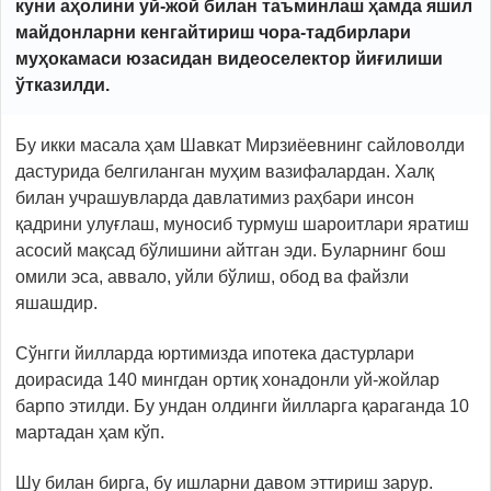
куни аҳолини уй-жой билан таъминлаш ҳамда яшил
майдонларни кенгайтириш чора-тадбирлари
муҳокамаси юзасидан видеоселектор йиғилиши
ўтказилди.
Бу икки масала ҳам Шавкат Мирзиёевнинг сайловолди
дастурида белгиланган муҳим вазифалардан. Халқ
билан учрашувларда давлатимиз раҳбари инсон
қадрини улуғлаш, муносиб турмуш шароитлари яратиш
асосий мақсад бўлишини айтган эди. Буларнинг бош
омили эса, аввало, уйли бўлиш, обод ва файзли
яшашдир.
Сўнгги йилларда юртимизда ипотека дастурлари
доирасида 140 мингдан ортиқ хонадонли уй-жойлар
барпо этилди. Бу ундан олдинги йилларга қараганда 10
мартадан ҳам кўп.
Шу билан бирга, бу ишларни давом эттириш зарур.