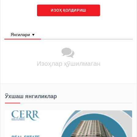
ИЗОҲ ҚОЛДИРИШ
Янгилари
Изоҳлар қўшилмаган
Ўхшаш янгиликлар