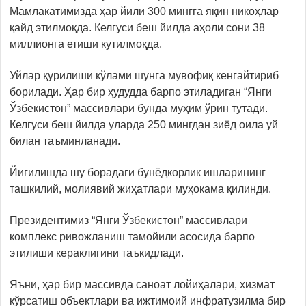
Мамлакатимизда ҳар йили 300 мингга яқин никоҳлар
қайд этилмоқда. Келгуси беш йилда аҳоли сони 38
миллионга етиши кутилмоқда.
Уйлар қурилиши кўлами шунга мувофиқ кенгайтириб
борилади. Ҳар бир ҳудудда барпо этиладиган “Янги
Ўзбекистон” массивлари бунда муҳим ўрин тутади.
Келгуси беш йилда уларда 250 мингдан зиёд оила уй
билан таъминланади.
Йиғилишда шу борадаги бунёдкорлик ишларининг
ташкилий, молиявий жиҳатлари муҳокама қилинди.
Президентимиз “Янги Ўзбекистон” массивлари
комплекс ривожланиш тамойили асосида барпо
этилиши кераклигини таъкидлади.
Яъни, ҳар бир массивда саноат лойиҳалари, хизмат
кўрсатиш объектлари ва ижтимоий инфратузилма бир