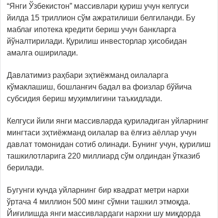
“Янги Ўзбекистон” массивлари қуриш учун келгуси
йилда 15 триллион сўм ажратилиши белгиланди. Бу
маблағ ипотека кредити бериш учун банкларга
йўналтирилади. Қурилиш инвесторлар ҳисобидан
амалга оширилади.
Давлатимиз раҳбари эҳтиёжманд оилаларга
кўмаклашиш, бошланғич бадал ва фоизлар бўйича
субсидия бериш муҳимлигини таъкидлади.
Келгуси йили янги массивларда қуриладиган уйларнинг
мингтаси эҳтиёжманд оилалар ва ёлғиз аёллар учун
давлат томонидан сотиб олинади. Бунинг учун, қурилиш
ташкилотларига 220 миллиард сўм олдиндан ўтказиб
берилади.
Бугунги кунда уйларнинг бир квадрат метри нархи
ўртача 4 миллион 500 минг сўмни ташкил этмоқда.
Йиғилишда янги массивлардаги нархни шу миқдорда