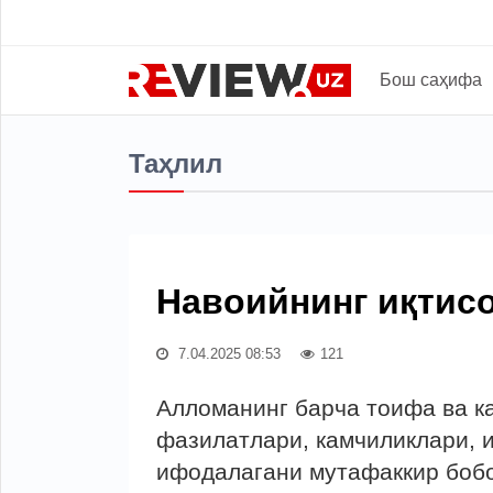
Бош саҳифа
Таҳлил
Навоийнинг иқтис
7.04.2025 08:53
121
Алломанинг барча тоифа ва к
фазилатлари, камчиликлари, 
ифодалагани мутафаккир бобо