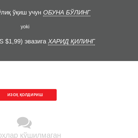
ўлиқ ўқиш учун
ОБУНА БЎЛИНГ
yoki
S $1,99) эвазига
ХАРИД ҚИЛИНГ
ИЗОҲ ҚОЛДИРИШ
оҳлар қўшилмаган