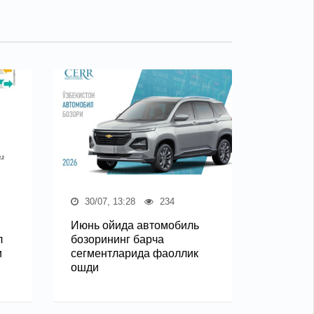
30/07, 13:28
234
Июнь ойида автомобиль
л
бозорининг барча
и
сегментларида фаоллик
ошди