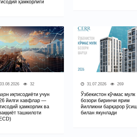
тисодий ҳамкорлиги
03.08.2026
32
31.07.2026
269
ҳон иқтисодиёти учун
Ўзбекистон кўчмас мулк
26 йилги хавфлар —
бозори биринчи ярим
тисодий ҳамкорлик ва
йилликни барқарор ўси
раққиёт ташкилоти
билан якунлади
ECD)