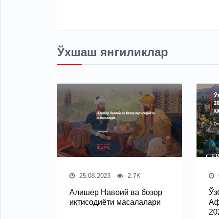
Ўхшаш янгиликлар
25.08.2023
2.7K
Алишер Навоий ва бозор
Ўз
иқтисодиёти масалалари
Аф
20