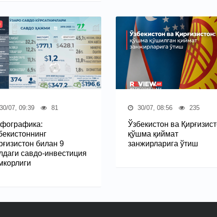
30/07, 09:39
81
30/07, 08:56
235
фографика:
Ўзбекистон ва Қирғизист
бекистоннинг
қўшма қиймат
рғизистон билан 9
занжирларига ўтиш
лдаги савдо-инвестиция
мкорлиги