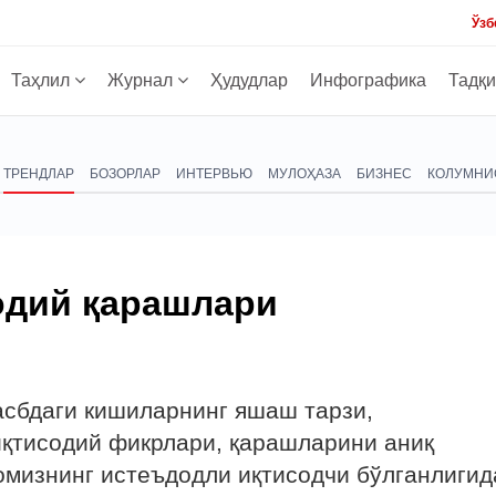
Ўзб
Таҳлил
Журнал
Ҳудудлар
Инфографика
Тадқ
ТРЕНДЛАР
БОЗОРЛАР
ИНТЕРВЬЮ
МУЛОҲАЗА
БИЗНЕС
КОЛУМНИ
одий қарашлари
асбдаги кишиларнинг яшаш тарзи,
иқтисодий фикрлари, қарашларини аниқ
мизнинг истеъдодли иқтисодчи бўлганлигид