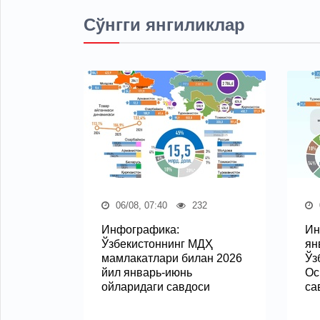
Сўнгги янгиликлар
06/08, 07:40
232
Инфографика:
Ин
Ўзбекистоннинг МДҲ
ян
мамлакатлари билан 2026
Ўз
йил январь-июнь
Ос
ойларидаги савдоси
са