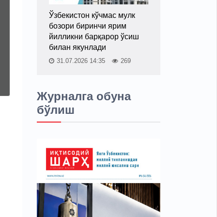
Ўзбекистон кўчмас мулк
бозори биринчи ярим
йилликни барқарор ўсиш
билан якунлади
31.07.2026 14:35
269
Журналга обуна
бўлиш