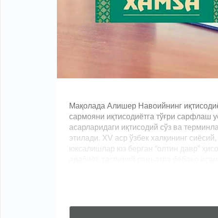
Мақолада Алишер Навоийнинг иқтисодиё
сармояни иқтисодиётга тўғри сарфлаш у
асарларидаги иқтисодий сўз ва терминла
этилади. XV аср ўзбек халқининг сиёсий
юксалишлар юз берган “олтин давр” ҳис
адабиёт, тасвирий санъатда бебаҳо асарла