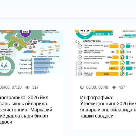
06/08, 07:20
317
05/08, 08:40
457
фографика: 2026 йил
Инфографика:
варь–июнь ойларида
Ўзбекистоннинг 2026 йи
бекистоннинг Марказий
январь-июнь ойларидаг
иё давлатлари билан
ташқи савдоси
вдоси