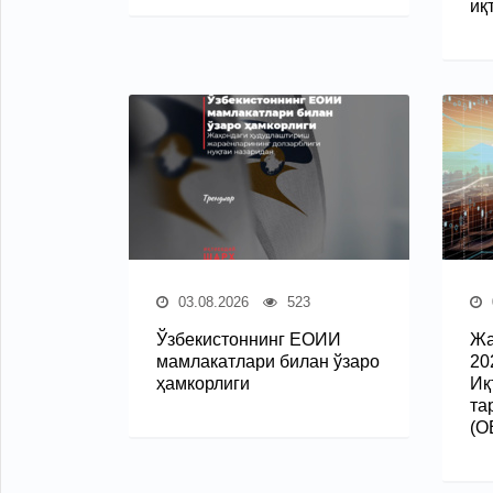
иқ
03.08.2026
523
Ўзбекистоннинг ЕОИИ
Жа
мамлакатлари билан ўзаро
20
ҳамкорлиги
Иқ
та
(O