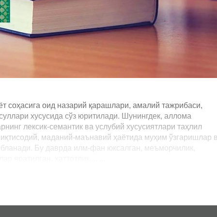
т соҳасига оид назарий қарашлари, амалий тажрибаси,
суллари хусусида сўз юритилади. Шунингдек, аллома
рнинг лексик-семантик ва услубий хусусиятлари таҳлил
, иқтисодий, маданий-маънавий ҳаётида муҳим ўзгаришлар 
обланади. Бу даврда илм-фан юксалган, меъморчилик,
р яратилган, хаттотлик,... ...