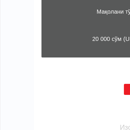
Мақолани т
20 000 сўм (U
Из