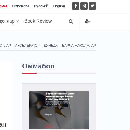
екча
O'zbekcha
Русский
English
иқотлар
Book Review
СТЛАР
АКСЕЛЕРАТОР
ДУНЁДА
БАРЧА МАҚОЛАЛАР
Оммабоп
ан