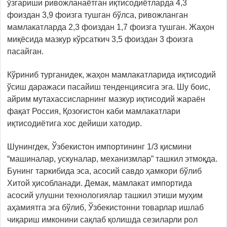
ўзгариши ривожланаётган иқтисодиётларда 4,3
фоиздан 3,9 фоизга тушган бўлса, ривожланган
мамлакатларда 2,3 фоиздан 1,7 фоизга тушган. Жаҳон
миқёсида мазкур кўрсаткич 3,5 фоиздан 3 фоизга
пасайган.
Кўриниб турганидек, жаҳон мамлакатларида иқтисодий
ўсиш даражаси пасайиш тенденциясига эга. Шу боис,
айрим мутахассисларнинг мазкур иқтисодий жараён
фақат Россия, Қозоғистон каби мамлакатлари
иқтисодиётига хос дейиши хатодир.
Шунингдек, Ўзбекистон импортининг 1/3 қисмини
“машиналар, ускуналар, механизмлар” ташкил этмоқда.
Бунинг таркибида эса, асосий савдо ҳамкори бўлиб
Хитой ҳисобланади. Демак, мамлакат импортида
асосий улушни технологиялар ташкил этиши муҳим
аҳамиятга эга бўлиб, Ўзбекистонни товарлар ишлаб
чиқариш имконини сақлаб қолишда сезиларли рол