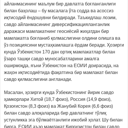
айланмасининг маълум бир давлатга боғланганлиги
билан баҳолаш – бу масалага ўта содда ва асоссиз
иқтисодий ёндошувни билдиради. Таъкидлаш лозим,
савдо айланмасининг диверсификацияланганлик
даражаси мамлакатнинг геосиёсий жиҳатдан бир
мамлакатга боғланиб қолмаслигини олдини олишга ва
ўз позициясини мустаҳкамлашга ёрдам беради. Ҳозирги
кунда Ўзбекистон 170 дан ортиқ мамлакатлар билан
ўзаро ташқи савдо муносабатларини амалга
оширмоқда, яъни Ўзбекистон на ЕОИИ доирасида, на
жаҳон иқтисодиётида фақатгина бир мамлакат билан
савдо қилмаслигини англанади.
Масалан, ҳозирги кунда Ўзбекистонинг йирик савдо
ҳамкорлари Хитой (18,7 фоиз), Россия (14,9 фоиз),
Қозоғистон (8,3 фоиз) ва Жанубий Корея (6,6 фоиз)
билан савдо алоқаларида бир давлатнинг тўлиқ
устунликка эга бўлмаётганлиги ижобий ҳолат. Шу билан
бирга, ЕОИИ аъзо мамлакат Қирғизистон билан савдо