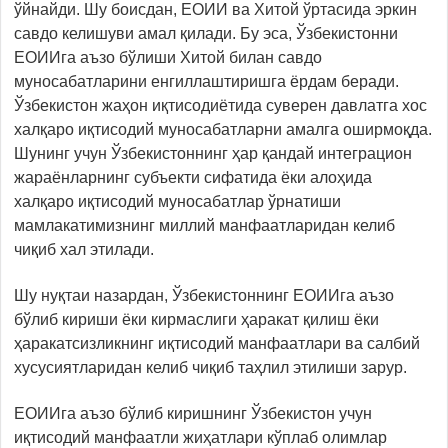
ўйнайди. Шу боисдан, ЕОИИ ва Хитой ўртасида эркин
савдо келишуви амал қилади. Бу эса, Ўзбекистонни
ЕОИИга аъзо бўлиши Хитой билан савдо
муносабатларини енгиллаштиришга ёрдам беради.
Ўзбекистон жаҳон иқтисодиётида суверен давлатга хос
халқаро иқтисодий муносабатларни амалга оширмоқда.
Шунинг учун Ўзбекистоннинг ҳар қандай интеграцион
жараёнларнинг субъекти сифатида ёки алоҳида
халқаро иқтисодий муносабатлар ўрнатиши
мамлакатимизнинг миллий манфаатларидан келиб
чиқиб хал этилади.
Шу нуқтаи назардан, Ўзбекистоннинг ЕОИИга аъзо
бўлиб кириши ёки кирмаслиги ҳаракат қилиш ёки
ҳаракатсизликнинг иқтисодий манфаатлари ва салбий
хусусиятларидан келиб чиқиб таҳлил этилиши зарур.
ЕОИИга аъзо бўлиб киришнинг Ўзбекистон учун
иқтисодий манфаатли жиҳатлари кўплаб олимлар