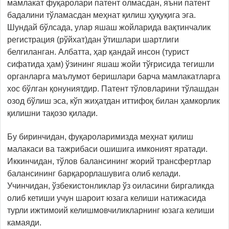
мамлакат фуқаролари патент олмасдан, яъни патент
бадалини тўламасдан меҳнат қилиш ҳуқуқига эга.
Шундай бўлсада, улар яшаш жойларида вақтинчалик
регистрация (рўйхат)дан ўтишлари шартлиги
белгиланган. Албатта, ҳар қандай инсон (турист
сифатида ҳам) ўзининг яшаш жойи тўғрисида тегишли
органларга маълумот беришлари барча мамлакатларга
хос бўлган қонуниятдир. Патент тўловларини тўлашдан
озод бўлиш эса, кўп жиҳатдан иттифоқ билан ҳамкорлик
қилишни тақозо қилади.
Бу биринчидан, фуқароларимизда меҳнат қилиш
малакаси ва тажрибаси ошишига имконият яратади.
Иккинчидан, тўлов балансининг жорий трансфертлар
балансининг барқарорлашувига олиб келади.
Учинчидан, ўзбекистонликлар ўз оиласини биргаликда
олиб кетиши учун шароит юзага келиши натижасида
турли ижтимоий келишмовчиликларнинг юзага келиши
камаяди.