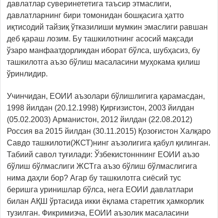
давлатлар суверинететига таъсир этмаслиги,
давлатларнинг бири томонидан бошқасига ҳатто
иқтисодий тайзиқ ўтказилиши мумкин эмаслиги равшан
деб қараш лозим. Бу ташкилотнинг асосий мақсади
ўзаро манфаатдорликдан иборат бўлса, шубҳасиз, бу
ташкилотга аъзо бўлиш масаласини муҳокама қилиш
ўринлидир.
Учинчидан, ЕОИИ аъзолари бўлишлигига қарамасдан,
1998 йилдан (20.12.1998) Қирғизистон, 2003 йилдан
(05.02.2003) Арманистон, 2012 йилдан (22.08.2012)
Россия ва 2015 йилдан (30.11.2015) Қозоғистон Халқаро
Савдо ташкилоти(ЖСТ)нинг аъзолигига қабул қилинган.
Табиий савол туғилади: Ўзбекистонннинг ЕОИИ аъзо
бўлиш бўлмаслиги ЖСТга аъзо бўлиш бўлмаслигига
нима даҳли бор? Агар бу ташкилотга сиёсий тус
беришга уринишлар бўлса, нега ЕОИИ давлатлари
билан АҚШ ўртасида икки ёқлама старетгик ҳамкорлик
тузилган. Фикримизча, ЕОИИ аъзолик масаласини