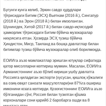
Бугунги кунга келиб, Эркин савдо ҳудудлари
тўғрисидаги Битим (ЭСҲ) Вьетнам (2016 й.), Сингапур
(2018 й.) ва Эрон (2018 й.) билан имзоланган.
Шунингдек, Хитой (2017 й.) билан савдо-иқтисодий
ҳамкорлик тўғрисидаги Битим бўйича музокаралар
ниҳоясига етган. Ҳозирда ЭСҲ тузиш бўйича
Ҳиндистон, Миср, Таиланд ва бошқа давлатлар билан
битимлар тузиш бўйича музокаралар олиб борилмоқда.
ЕОИИга аъзо мамлакатлар эришган ютуқлар сифатида
қатор мисолларни келтириш мумкин. Масалан, ЕОИИга
Арманистоннинг аъзо бўлиб кириши ушбу давлатга
Россияга қиладиган экспорти (хусусан, қишлоқ хўжалиги
ва озиқ-овқат саноати маҳсулотлари)ни 87%га ошириш
имконини юзага келтирди. Қозоғистоннинг ЕОИИга аъзо
бўлганидан сўнг, Россия билан тузилган қўшма
корхоналари сони қарийб 2 баробарга ошди ва 8
мингтага етди.