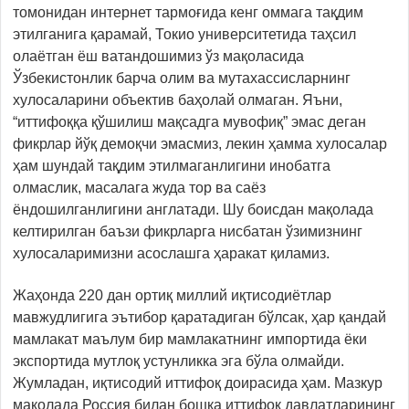
томонидан интернет тармоғида кенг оммага тақдим
этилганига қарамай, Токио университетида таҳсил
олаётган ёш ватандошимиз ўз мақоласида
Ўзбекистонлик барча олим ва мутахассисларнинг
хулосаларини объектив баҳолай олмаган. Яъни,
“иттифоққа қўшилиш мақсадга мувофиқ” эмас деган
фикрлар йўқ демоқчи эмасмиз, лекин ҳамма хулосалар
ҳам шундай тақдим этилмаганлигини инобатга
олмаслик, масалага жуда тор ва саёз
ёндошилганлигини англатади. Шу боисдан мақолада
келтирилган баъзи фикрларга нисбатан ўзимизнинг
хулосаларимизни асослашга ҳаракат қиламиз.
Жаҳонда 220 дан ортиқ миллий иқтисодиётлар
мавжудлигига эътибор қаратадиган бўлсак, ҳар қандай
мамлакат маълум бир мамлакатнинг импортида ёки
экспортида мутлоқ устунликка эга бўла олмайди.
Жумладан, иқтисодий иттифоқ доирасида ҳам. Мазкур
мақолада Россия билан бошқа иттифоқ давлатларининг