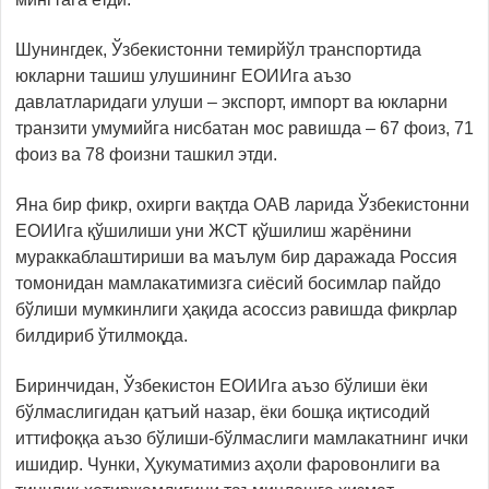
Шунингдек, Ўзбекистонни темирйўл транспортида
юкларни ташиш улушининг ЕОИИга аъзо
давлатларидаги улуши – экспорт, импорт ва юкларни
транзити умумийга нисбатан мос равишда – 67 фоиз, 71
фоиз ва 78 фоизни ташкил этди.
Яна бир фикр, охирги вақтда ОАВ ларида Ўзбекистонни
ЕОИИга қўшилиши уни ЖСТ қўшилиш жарёнини
мураккаблаштириши ва маълум бир даражада Россия
томонидан мамлакатимизга сиёсий босимлар пайдо
бўлиши мумкинлиги ҳақида асоссиз равишда фикрлар
билдириб ўтилмоқда.
Биринчидан, Ўзбекистон ЕОИИга аъзо бўлиши ёки
бўлмаслигидан қатъий назар, ёки бошқа иқтисодий
иттифоққа аъзо бўлиши-бўлмаслиги мамлакатнинг ички
ишидир. Чунки, Ҳукуматимиз аҳоли фаровонлиги ва