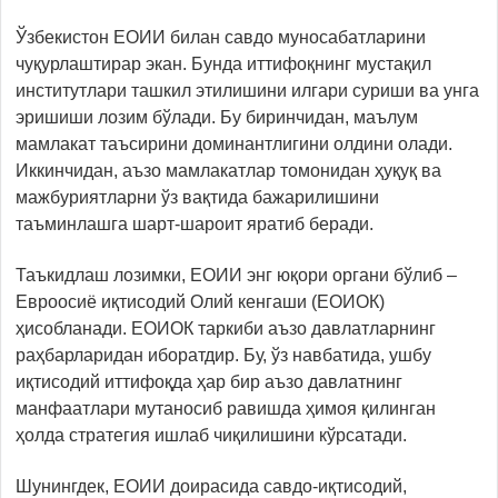
Ўзбекистон ЕОИИ билан савдо муносабатларини
чуқурлаштирар экан. Бунда иттифоқнинг мустақил
институтлари ташкил этилишини илгари суриши ва унга
эришиши лозим бўлади. Бу биринчидан, маълум
мамлакат таъсирини доминантлигини олдини олади.
Иккинчидан, аъзо мамлакатлар томонидан ҳуқуқ ва
мажбуриятларни ўз вақтида бажарилишини
таъминлашга шарт-шароит яратиб беради.
Таъкидлаш лозимки, ЕОИИ энг юқори органи бўлиб –
Евроосиё иқтисодий Олий кенгаши (ЕОИОК)
ҳисобланади. ЕОИОК таркиби аъзо давлатларнинг
раҳбарларидан иборатдир. Бу, ўз навбатида, ушбу
иқтисодий иттифоқда ҳар бир аъзо давлатнинг
манфаатлари мутаносиб равишда ҳимоя қилинган
ҳолда стратегия ишлаб чиқилишини кўрсатади.
Шунингдек, ЕОИИ доирасида савдо-иқтисодий,