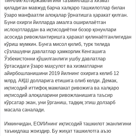
тинчлик-хотиржамлигини таъминлашга хизмат
қиладиган мавжуд барча халқаро ташкилотлар билан
ўзаро манфаатли алоқалар ўрнатишга ҳаракат қилган.
Буни охирги йилларда амалга оширилаётган
ислоҳотлардан ва иқтисодиётни бозор қонунлари
асосида ривожлантиришга ҳаракат қилинаётганлигидан
кўриш мумкин. Бунга мисол қилиб, турк тилида
сўзлашувчи давлатлар ҳамкорлик Кенгашига
Ўзбекистонни қўшилганлиги ушбу давлатлар
ўртасидаги ўзаро маҳсулот ва хизматларни
айирбошланишини 2019 йилнинг охирига келиб 12
млрд. АҚШ долларига етишига олиб келди. Демак,
иқтисодий иттифоқ мамлакат ривожига ва халқаро
иқтисодий алоқаларини ривожланишига таъсир
кўрсатар экан, уни ўрганиш, тадқиқ этиш долзарб
масала саналади.
Иккинчидан, ЕОИИнинг иқтисодий ташкилот эканлигини
таъкидлаш жоиздир. Бу жиҳат ташкилотга аъзо