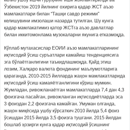
Ўзбекистон 2019 йилнинг охирига қадар ЖСТ аъзо
мамлакатлари билан “Ташқи савдо режими”
келишувини имзолаши назарда тутилган. Шу кунга
қадар мамлакатимиз қатор ЖСТга аъзо давлатлар
билан иккитомонлама музокаларни якунига етказмоқда.
Кўплаб мутахасислар ЕОИИ аъзо мамлакатларининг
иқтисодий ўсиш суръатлари камайиш тенденциясига
эга бўлаётганлигини таъкидлашмоқда. Қайд этиш
лозим, Халқаро валюта фондининг маълумотларига
қараганда, 2010-2015 йилларда жаҳон мамлакатларида
иқтисодий ўсиш камаяётганлигини кўриш мумкин.
Жумладан, ривожланаётган мамлакатларда 7,4 дан 4,3
фоизгача пасайган, ривожланган иқтисодиётларда эса
3 фоиздан 2,2 фоизгача камайган. Умуман олганда,
жаҳон миқёсида ушбу кўрсаткич 2010 йилда 5,4 фоиз
ўсишдан 2015 йилда 3,5 фоизга тушгани. 2015 йилдан
бошлаб ҳозирги кунга қадар иқтисодий ўсишнинг