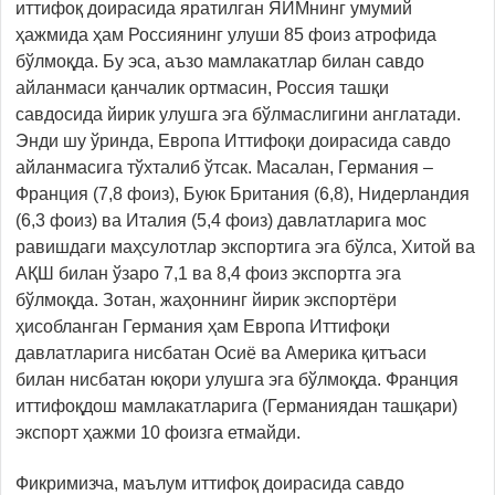
иттифоқ доирасида яратилган ЯИМнинг умумий
ҳажмида ҳам Россиянинг улуши 85 фоиз атрофида
бўлмоқда. Бу эса, аъзо мамлакатлар билан савдо
айланмаси қанчалик ортмасин, Россия ташқи
савдосида йирик улушга эга бўлмаслигини англатади.
Энди шу ўринда, Европа Иттифоқи доирасида савдо
айланмасига тўхталиб ўтсак. Масалан, Германия –
Франция (7,8 фоиз), Буюк Британия (6,8), Нидерландия
(6,3 фоиз) ва Италия (5,4 фоиз) давлатларига мос
равишдаги маҳсулотлар экспортига эга бўлса, Хитой ва
АҚШ билан ўзаро 7,1 ва 8,4 фоиз экспортга эга
бўлмоқда. Зотан, жаҳоннинг йирик экспортёри
ҳисобланган Германия ҳам Европа Иттифоқи
давлатларига нисбатан Осиё ва Америка қитъаси
билан нисбатан юқори улушга эга бўлмоқда. Франция
иттифоқдош мамлакатларига (Германиядан ташқари)
экспорт ҳажми 10 фоизга етмайди.
Фикримизча, маълум иттифоқ доирасида савдо