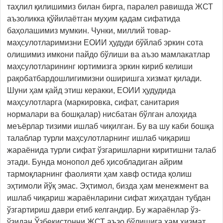
таҳлил қилишимиз билан бирга, паралел равишда ЖСТ
аъзоликка қўйилаётган муҳим қадам сифатида
баҳолашимиз мумкин. Чунки, миллий товар-
маҳсулотларимизни ЕОИИ ҳудуди бўйлаб эркин сота
олишимиз имкони пайдо бўлиши ва аъзо мамлакатлар
маҳсулотларининг юртимизга эркин кириб келиши
рақобатбардошлигимизни оширишга хизмат қилади.
Шуни ҳам қайд этиш керакки, ЕОИИ ҳудудида
маҳсулотларга (маркировка, сифат, санитария
нормалари ва бошқалар) нисбатан бўлган алоҳида
меъёрлар тизими ишлаб чиқилган. Бу ва шу каби бошқа
талаблар турли маҳсулотларнинг ишлаб чиқариш
жараёнида турли сифат ўзгаришларни киритишни талаб
этади. Бунда монопол деб ҳисобладиган айрим
тармоқларнинг фаолияти ҳам хавф остида қолиш
эҳтимоли йўқ эмас. Эҳтимол, бизда ҳам менежмент ва
ишлаб чиқариш жараёнларини сифат жиҳатдан тубдан
ўзгартириш даври етиб келгандир. Бу жараёнлар ўз-
ўзидан Ўзбекистонни ЖСТ аъзо бўлишига ҳам хизмат