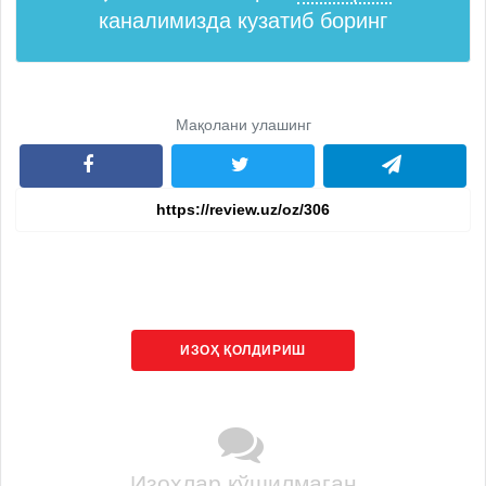
каналимизда кузатиб боринг
Мақолани улашинг
ИЗОҲ ҚОЛДИРИШ
Изоҳлар қўшилмаган