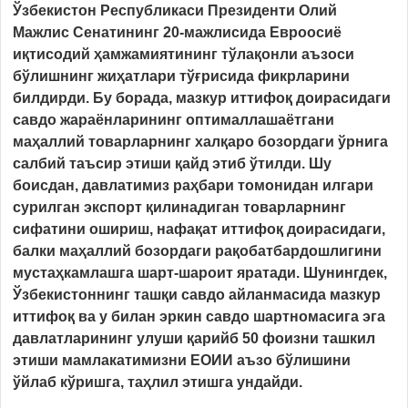
Ўзбекистон Республикаси Президенти Олий
Мажлис Сенатининг 20-мажлисида Евроосиё
иқтисодий ҳамжамиятининг тўлақонли аъзоси
бўлишнинг жиҳатлари тўғрисида фикрларини
билдирди. Бу борада, мазкур иттифоқ доирасидаги
савдо жараёнларининг оптималлашаётгани
маҳаллий товарларнинг халқаро бозордаги ўрнига
салбий таъсир этиши қайд этиб ўтилди. Шу
боисдан, давлатимиз раҳбари томонидан илгари
сурилган экспорт қилинадиган товарларнинг
сифатини ошириш, нафақат иттифоқ доирасидаги,
балки маҳаллий бозордаги рақобатбардошлигини
мустаҳкамлашга шарт-шароит яратади. Шунингдек,
Ўзбекистоннинг ташқи савдо айланмасида мазкур
иттифоқ ва у билан эркин савдо шартномасига эга
давлатларининг улуши қарийб 50 фоизни ташкил
этиши мамлакатимизни ЕОИИ аъзо бўлишини
ўйлаб кўришга, таҳлил этишга ундайди.