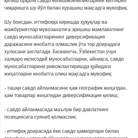
қилиш орқали савдо келишмовчиликларини келтириб
чиқаришга шу йўл билан курашиш мақсадга мувофиқ.
Шу боисдан, иттифоққа киришда ҳуқуқлар ва
мажбуриятлар мувозанатига эришиш мамлакатнинг
савдо муносабатларининг диверсификация
даражасини инобатга олмаслик ўта тор доирадаги
хулосани англатади. Бизнингча, Ўзбекистон учун
халқаро иқтисодий муносабатларни, айниқса, савдо
муносабатларини ривожлантиришда қуйидаги
жиҳатларни инобатга олиш мақсадга мувофиқ:
- ташқи савдо айланмасини ҳам географик жиҳатдан,
ҳам товарлар жиҳатидан диверсификация қилиш;
- савдо айланмасида маълум бир давлатнинг
позициясига суяниб қолмаслик;
- иттифоқ доирасида ёки савдо ҳамкорлари билан