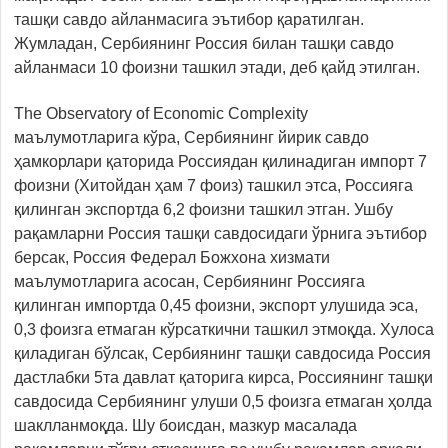
ташқи савдо айланмасига эътибор қаратилган.
Жумладан, Сербиянинг Россия билан ташқи савдо
айланмаси 10 фоизни ташкил этади, деб қайд этилган.
The Observatory of Economic Complexity
маълумотларига кўра, Сербиянинг йирик савдо
ҳамкорлари қаторида Россиядан қилинадиган импорт 7
фоизни (Хитойдан ҳам 7 фоиз) ташкил этса, Россияга
қилинган экспортда 6,2 фоизни ташкил этган. Ушбу
рақамларни Россия ташқи савдосидаги ўрнига эътибор
берсак, Россия Федерал Божхона хизмати
маълумотларига асосан, Сербиянинг Россияга
қилинган импортда 0,45 фоизни, экспорт улушида эса,
0,3 фоизга етмаган кўрсаткични ташкил этмоқда. Хулоса
қиладиган бўлсак, Сербиянинг ташқи савдосида Россия
дастлабки 5та давлат қаторига кирса, Россиянинг ташқи
савдосида Сербиянинг улуши 0,5 фоизга етмаган ҳолда
шаклланмоқда. Шу боисдан, мазкур масалада