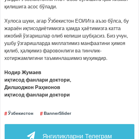
қилишига асос бўлади.
Хулоса шуки, агар Ўзбекистон ЕОИИга аъзо бўлса, бу
жараён иқтисодиётимизга ҳамда ҳаётимизга катта
ижобий ўзгаришлар олиб келиши шубҳасиз. Биз учун,
ушбу ўзгаришларда миллатимиз манфаатини ҳимоя
қилиб, ҳалқимиз фаровонлиги ва тинчлик-
хотиржамлигини таъминлашимиз муҳимдир.
Нодир Жумаев
иқтисод фанлари доктори,
Дилшоджон Раҳмонов
иқтисод фанлари доктори
Ўзбекистон
BannerSlider
Янгиликларни
Телеграм