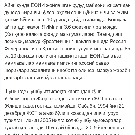
Айни кунда ЕОИИ жойлашган ҳудуд майдони жиҳатидан
дунёда биринчи бўлса, аҳоли сони бўйича 8-чи ва ЯИМ
ҳажми бўйича эса, 10 ўринда қайд этилмоқда. Бошқача
айтганда, жаҳон ЯИМнинг 3,6 фоизини яратмоқда
(Халқаро валюта фонди маълумотлари). Таъкидлаш
лозимки, мазкур кўрсаткичнинг шаклланишида Россия
Федерацияси ва Қозоғистоннинг улуши мос равишда 85
ва 10 фоиздан ортиқни ташкил этади. ЕОИИда аъзо
мамлакатлар мамлакатимизнинг асосий савдо
шериклари эканлигини инобатга олинса, мазкур жараён
долзарб эканлиги кўзга ташланади.
Шунингдек, ушбу иттифоқга киргандан сўнг,
Ўзбекистонни Жаҳон савдо ташкилоти (ЖСТ)га аъзо
бўлиши савол остида қолмайди. Сабаби, 1994 йил 21
декабрда ЖСТга аъзо бўлиш юзасидан ишчи гуруҳ
тузилган, лекин 2005 йилга келиб ушбу музокаралар
тўхтаб қолган эди. Шундай бўлсада, 2019 йил бошига
келиб ушбу ишчи гуруҳнинг иши жонлантирилди ва