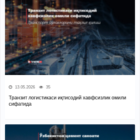
13.05.2026
35
Транзит логистикаси иқтисодий хавфсизлик омили
сифатида