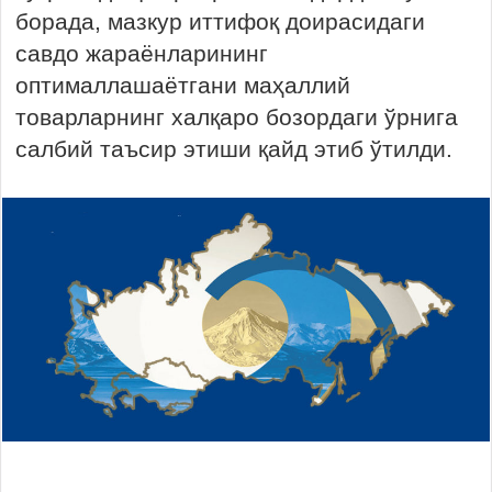
борада, мазкур иттифоқ доирасидаги
савдо жараёнларининг
оптималлашаётгани маҳаллий
товарларнинг халқаро бозордаги ўрнига
салбий таъсир этиши қайд этиб ўтилди.