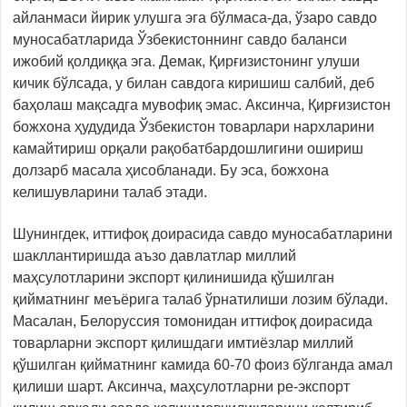
айланмаси йирик улушга эга бўлмаса-да, ўзаро савдо
муносабатларида Ўзбекистоннинг савдо баланси
ижобий қолдиққа эга. Демак, Қирғизистонинг улуши
кичик бўлсада, у билан савдога киришиш салбий, деб
баҳолаш мақсадга мувофиқ эмас. Аксинча, Қирғизистон
божхона ҳудудида Ўзбекистон товарлари нархларини
камайтириш орқали рақобатбардошлигини ошириш
долзарб масала ҳисобланади. Бу эса, божхона
келишувларини талаб этади.
Шунингдек, иттифоқ доирасида савдо муносабатларини
шакллантиришда аъзо давлатлар миллий
маҳсулотларини экспорт қилинишида қўшилган
қийматнинг меъёрига талаб ўрнатилиши лозим бўлади.
Масалан, Белоруссия томонидан иттифоқ доирасида
товарларни экспорт қилишдаги имтиёзлар миллий
қўшилган қийматнинг камида 60-70 фоиз бўлганда амал
қилиши шарт. Аксинча, маҳсулотларни ре-экспорт