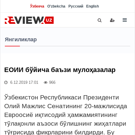
Ўзбекча
O'zbekcha
Русский
English
Янгиликлар
ЕОИИ бўйича баъзи мулоҳазалар
6.12.2019 17:01
966
Ўзбекистон Республикаси Президенти
Олий Мажлис Сенатининг 20-мажлисида
Евроосиё иқтисодий ҳамжамиятининг
тўлақонли аъзоси бўлишнинг жиҳатлари
тўғрисида фикрларини билдирди. Бу