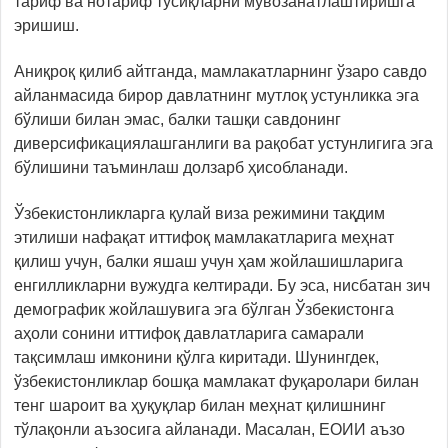
тариф ва нотариф тўсиқларни мувозанатлаштиришга
эришиш.
Аниқроқ қилиб айтганда, мамлакатларнинг ўзаро савдо
айланмасида бирор давлатнинг мутлоқ устунликка эга
бўлиши билан эмас, балки ташқи савдонинг
диверсификациялашганлиги ва рақобат устунлигига эга
бўлишини таъминлаш долзарб ҳисобланади.
Ўзбекистонликларга қулай виза режимини тақдим
этилиши нафақат иттифоқ мамлакатларига меҳнат
қилиш учун, балки яшаш учун ҳам жойлашишларига
енгилликларни вужудга келтиради. Бу эса, нисбатан зич
демографик жойлашувига эга бўлган Ўзбекистонга
аҳоли сонини иттифоқ давлатларига самарали
тақсимлаш имконини қўлга киритади. Шунингдек,
ўзбекистонликлар бошқа мамлакат фуқаролари билан
тенг шароит ва ҳуқуқлар билан меҳнат қилишнинг
тўлақонли аъзосига айланади. Масалан, ЕОИИ аъзо