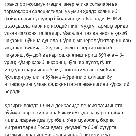
транспорт-коммуникация, энергетика соҳалари ва
тармоқлари салоҳиятидан умумий ҳолда келишиб
фойдаланиш устувор йўналиш ҳисобланади. ЕОИИ
аъзо давлатлари иқтисодиётнинг муҳим тармоқларида
улкан салоҳиятга эгадир. Масалан, газ ва нефть қазиб
чиқариш бўйича дунёда 1-ўрин; менерал ўғитлар ишлаб
чиқариш бўйича – 2-ўрин; электрэнергия ишлаб
чиқариш, буғдой ва картошка етиштириш бўйича – 3-
ўрин; кўмир қазиб чиқариш, чўян ва пўлат, гўшт
маҳсулотлари ишлаб чиқариш ҳамда автомобиль
йўллари узунлиги бўйича 4-ўринни эгаллаши бу
иттифоқнинг улкан салоҳиятга эга эканлигини кўрсатиб
беради.
Ҳозирги вақтда ЕОИИ доирасида пенсия таъминоти
бўйича шартнома ишлаб чиқилмоқда ва қарор қабул
қилиш жараёнида турибди. Унга мувофиқ, барча
мигрантларни Россиядаги умумий тиббий суғурта
тизимига уланиш масаласи ишлаб чиқилмоқда.