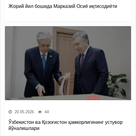
Жорий йил бошида Марказий Осиё иқтисодиёти
20.05.2026
44
Ўзбекистон ва Қозоғистон ҳамкорлигининг устувор
йўналишлари