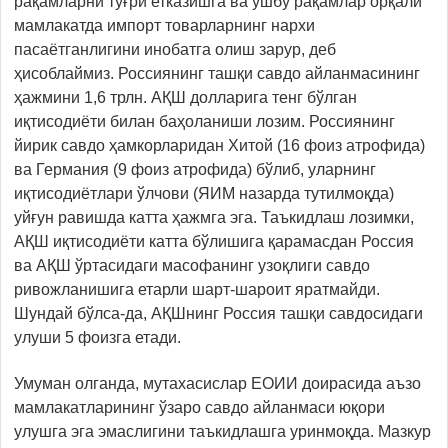
рақамларни тўғри етказишга ва ушбу рақамлар орқали
мамлакатда импорт товарларнинг нархи
пасаётганлигини инобатга олиш зарур, деб
ҳисоблаймиз. Россиянинг ташқи савдо айланмасининг
ҳажмини 1,6 трлн. АҚШ долларига тенг бўлган
иқтисодиёти билан баҳоланиши лозим. Россиянинг
йирик савдо ҳамкорларидан Хитой (16 фоиз атрофида)
ва Германия (9 фоиз атрофида) бўлиб, уларнинг
иқтисодиётлари ўлчови (ЯИМ назарда тутилмоқда)
уйғун равишда катта ҳажмга эга. Таъкидлаш лозимки,
АҚШ иқтисодиёти катта бўлишига қарамасдан Россия
ва АҚШ ўртасидаги масофанинг узоқлиги савдо
ривожланишига етарли шарт-шароит яратмайди.
Шундай бўлса-да, АҚШнинг Россия ташқи савдосидаги
улуши 5 фоизга етади.
Умуман олганда, мутахасислар ЕОИИ доирасида аъзо
мамлакатларининг ўзаро савдо айланмаси юқори
улушга эга эмаслигини таъкидлашга уринмоқда. Мазкур