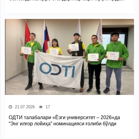
21.07.2026
17
ОДТИ талабалари «Ёзги университет – 2026»да
“Энг илғор лойиҳа” номинацияси ғолиби бўлди