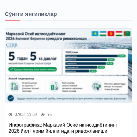
Сўнгги янгиликлар
07/08, 11:59
75
Инфографика: Марказий Осиё иқтисодиётининг
2026 йил I ярим йиллигидаги ривожланиши