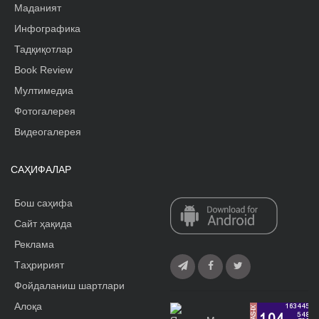
Маданият
Инфографика
Тадқиқотлар
Book Review
Мултимедиа
Фотогалерея
Видеогалерея
САҲИФАЛАР
Бош саҳифа
Сайт ҳақида
Реклама
Tаҳририят
Фойдаланиш шартлари
Алоқа