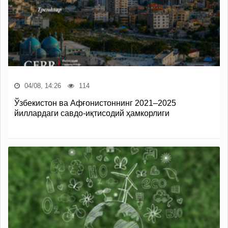
04/08, 14:26
114
Ўзбекистон ва Афғонистоннинг 2021–2025
йиллардаги савдо-иқтисодий ҳамкорлиги