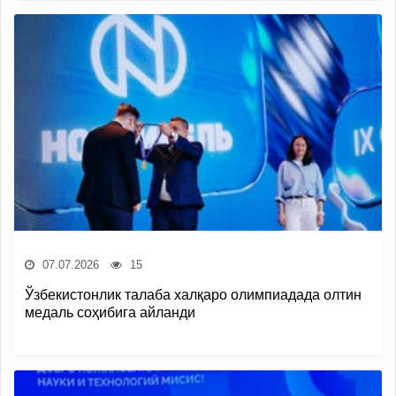
07.07.2026
15
Ўзбекистонлик талаба халқаро олимпиадада олтин
медаль соҳибига айланди