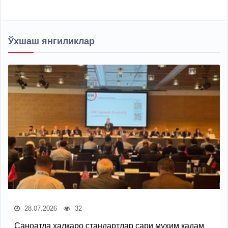
Ўхшаш янгиликлар
28.07.2026
32
Саноатда халқаро стандартлар сари муҳим қадам