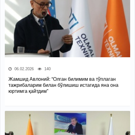
06.02.2026
140
Жамшид Авлоний: “Олган билимим ва тўплаган
тажрибаларим билан бўлишиш истагида яна она
юртимга қайтдим”