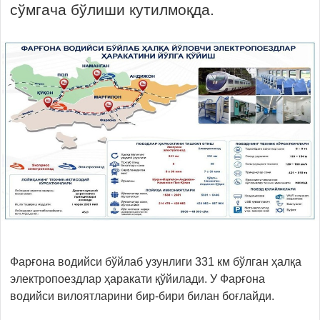
сўмгача бўлиши кутилмоқда.
Фарғона водийси бўйлаб узунлиги 331 км бўлган ҳалқа
электропоездлар ҳаракати қўйилади. У Фарғона
водийси вилоятларини бир-бири билан боғлайди.