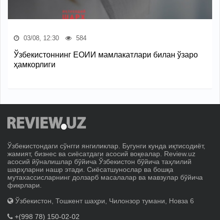
03/08, 12:30
584
Ўзбекистоннинг ЕОИИ мамлакатлари билан ўзаро
ҳамкорлиги
Ўзбекистондаги сўнгги янгиликлар. Бугунги кунда иқтисодиёт,
жамият, бизнес ва сиёсатдаги асосий воқеалар. Review.uz
асосий йўналишлар бўйича Ўзбекистон бўйича таҳлилий
шарҳларни нашр этади. Сиёсатшунослар ва бошқа
мутахассисларнинг долзарб масалалар ва мавзулар бўйича
фикрлари.
Ўзбекистон, Тошкент шаҳри, Чилонзор тумани, Новза 6
+(998 78) 150-02-02