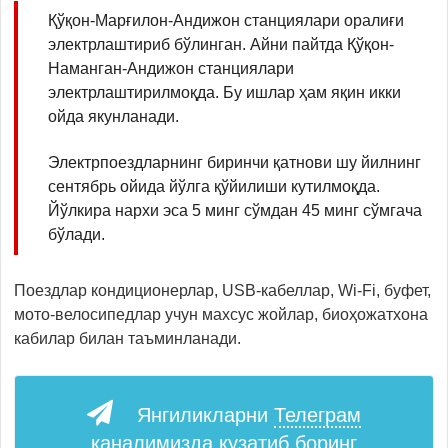
Қўқон-Марғилон-Андижон станциялари оралиғи
электрлаштириб бўлинган. Айни пайтда Қўқон-
Наманган-Андижон станциялари
электрлаштирилмоқда. Бу ишлар ҳам яқин икки
ойда якунланади.
Электрпоездларнинг биринчи қатнови шу йилнинг
сентябрь ойида йўлга қўйилиши кутилмоқда.
Йўлкира нархи эса 5 минг сўмдан 45 минг сўмгача
бўлади.
Поездлар кондиционерлар, USB-кабеллар, Wi-Fi, буфет,
мото-велосипедлар учун махсус жойлар, биоҳожатхона
кабилар билан таъминланади.
Янгиликларни
Телеграм
каналимизда кузатиб боринг