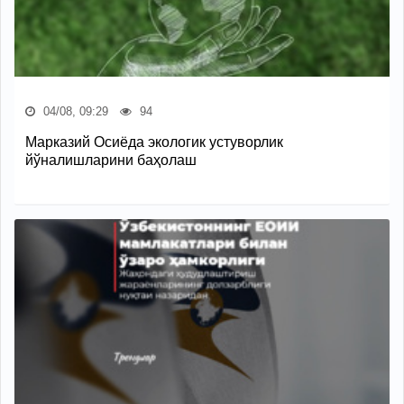
04/08, 09:29
94
Марказий Осиёда экологик устуворлик
йўналишларини баҳолаш