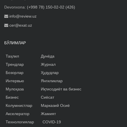
Devonxona:
(+998 78) 150-02-02 (426)
info@review.uz
cer@exat.uz
БЎЛИМЛАР
Таҳлил
Дунёда
Трендлар
Журнал
Бозорлар
Ҳудудлар
Интервью
Янгиликлар
Мулоҳаза
Иқтисодиёт ва бизнес
Бизнес
Сиёсат
Колумнистлар
Марказий Осиё
Акселератор
Жамият
Технологиялар
COVID-19