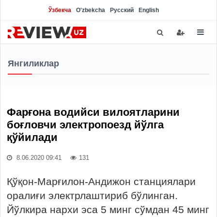
Ўзбекча
O'zbekcha
Русский
English
Янгиликлар
Фарғона водийси вилоятларини
боғловчи электропоезд йўлга
қўйилади
8.06.2020 09:41
131
Қўқон-Марғилон-Андижон станциялари
оралиғи электрлаштириб бўлинган.
Йўлкира нархи эса 5 минг сўмдан 45 минг