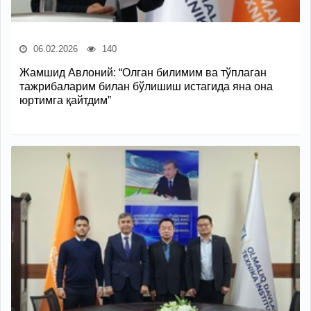
06.02.2026
140
Жамшид Авлоний: “Олган билимим ва тўплаган
тажрибаларим билан бўлишиш истагида яна она
юртимга қайтдим”