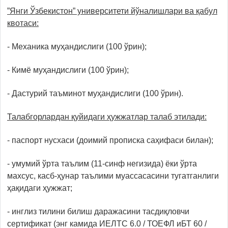
”Янги Ўзбекистон” университети йўналишлари ва қабул
квотаси:
- Механика муҳандислиги (100 ўрин);
- Кимё муҳандислиги (100 ўрин);
- Дастурий таъминот муҳандислиги (100 ўрин).
Талабгорлардан қуйидаги ҳужжатлар талаб этилади:
- паспорт нусхаси (доимий прописка саҳифаси билан);
- умумий ўрта таълим (11-синф негизида) ёки ўрта
махсус, касб-ҳунар таълими муассасасини тугатганлиги
ҳақидаги ҳужжат;
- инглиз тилини билиш даражасини тасдиқловчи
сертификат (энг камида ИЕЛТС 6.0 / ТОЕФЛ иБТ 60 /