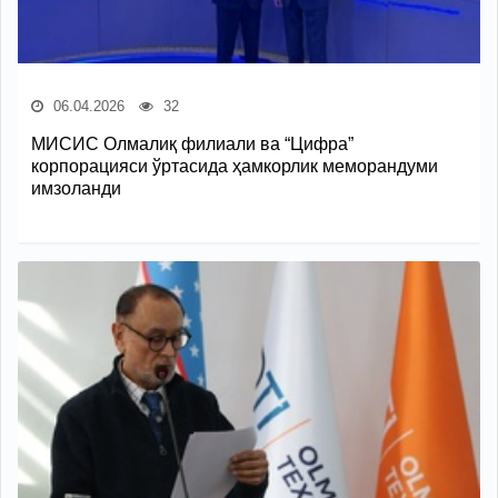
06.04.2026
32
МИСИС Олмалиқ филиали ва “Цифра”
корпорацияси ўртасида ҳамкорлик меморандуми
имзоланди