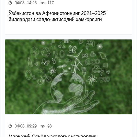
04/08, 14:26
117
Ўзбекистон ва Афғонистоннинг 2021–2025
йиллардаги савдо-иқтисодий ҳамкорлиги
04/08, 09:29
98
Марказий Осиёда экологик устуворлик