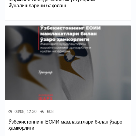
йўналишларини баҳолаш
03/08, 12:30
608
Ўзбекистоннинг ЕОИИ мамлакатлари билан ўзаро
ҳамкорлиги