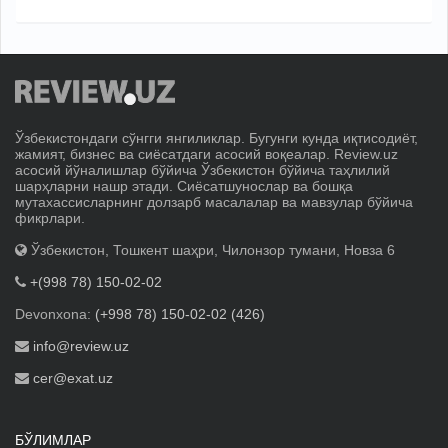
Ўзбекистондаги сўнгги янгиликлар. Бугунги кунда иқтисодиёт,
жамият, бизнес ва сиёсатдаги асосий воқеалар. Review.uz
асосий йўналишлар бўйича Ўзбекистон бўйича таҳлилий
шарҳларни нашр этади. Сиёсатшунослар ва бошқа
мутахассисларнинг долзарб масалалар ва мавзулар бўйича
фикрлари.
Ўзбекистон, Тошкент шаҳри, Чилонзор тумани, Новза 6
+(998 78) 150-02-02
Devonxona:
(+998 78) 150-02-02 (426)
info@review.uz
cer@exat.uz
БЎЛИМЛАР