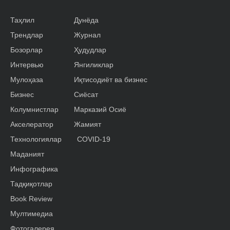
Таҳлил
Дунёда
Трендлар
Журнал
Бозорлар
Ҳудудлар
Интервью
Янгиликлар
Мулоҳаза
Иқтисодиёт ва бизнес
Бизнес
Сиёсат
Колумнистлар
Марказий Осиё
Акселератор
Жамият
Технологиялар
COVID-19
Маданият
Инфографика
Тадқиқотлар
Book Review
Мултимедиа
Фотогалерея