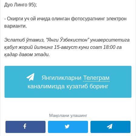
Дуо Линго 95);
- Охирги уч ой ичида олинган фотосуратнинг электрон
варианти.
Эслатиб ўтамиз, ”Янги Ўзбекистон” университетига
қабул жорий йилнинг 15-август куни соат 18:00 га
қадар давом этади.
Янгиликларни
Телеграм
каналимизда кузатиб боринг
Мақолани улашинг