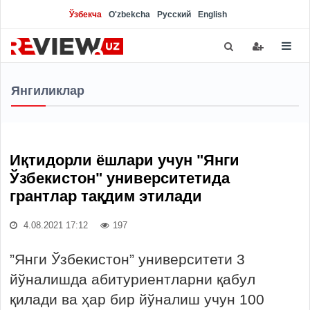
Ўзбекча
O'zbekcha
Русский
English
Янгиликлар
Иқтидорли ёшлари учун "Янги
Ўзбекистон" университетида
грантлар тақдим этилади
4.08.2021 17:12
197
”Янги Ўзбекистон” университети 3
йўналишда абитуриентларни қабул
қилади ва ҳар бир йўналиш учун 100