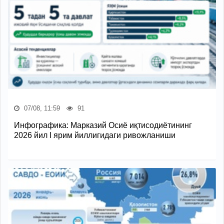
07/08, 11:59
91
Инфографика: Марказий Осиё иқтисодиётининг
2026 йил I ярим йиллигидаги ривожланиши