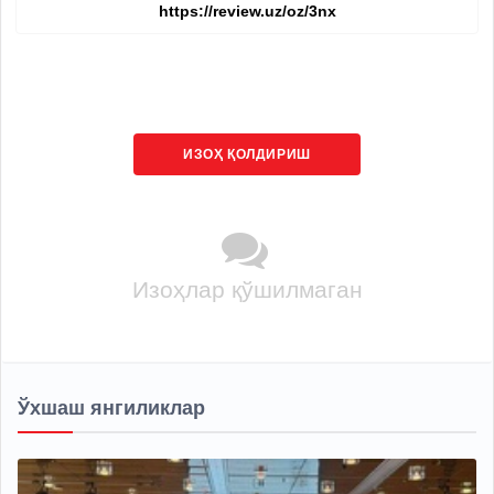
ИЗОҲ ҚОЛДИРИШ
Изоҳлар қўшилмаган
Ўхшаш янгиликлар