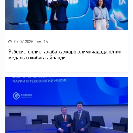
07.07.2026
15
Ўзбекистонлик талаба халқаро олимпиадада олтин
медаль соҳибига айланди