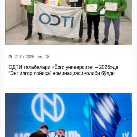
21.07.2026
18
ОДТИ талабалари «Ёзги университет – 2026»да
“Энг илғор лойиҳа” номинацияси ғолиби бўлди