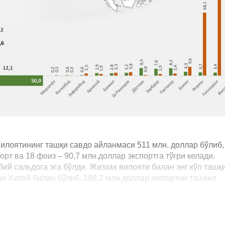
лоятининг ташқи савдо айланмаси 511 млн. доллар бўлиб,
рт ва 18 фоиз – 90,7 млн.доллар экспортга тўғри келади.
бий сальдога эга бўлди. Жиззах вилояти билан энг кўп ташқ
ан Хитой билан бўлиб, 198,2 млн.доллар импортни ташкил