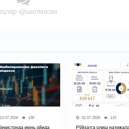
оҳлар қўшилмаган
13.07.2026
130
02.07.2026
115
бекистонда июнь ойида
Рўйхатга олиш натижал