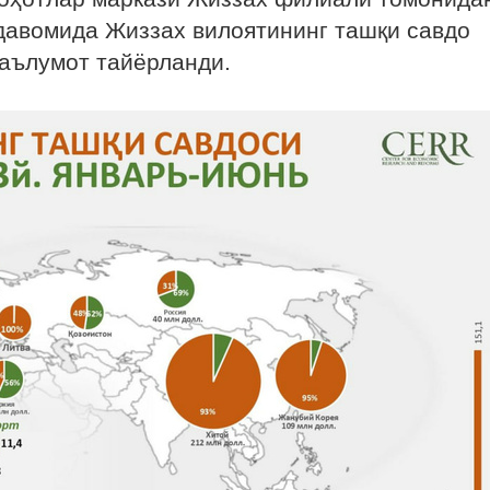
 давомида Жиззах вилоятининг ташқи савдо
аълумот тайёрланди.