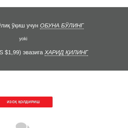
ўлиқ ўқиш учун
ОБУНА БЎЛИНГ
yoki
S $1,99) эвазига
ХАРИД ҚИЛИНГ
ИЗОҲ ҚОЛДИРИШ