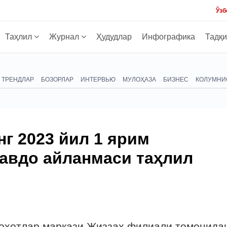
Ўзб
Таҳлил
Журнал
Ҳудудлар
Инфографика
Тадқ
ТРЕНДЛАР
БОЗОРЛАР
ИНТЕРВЬЮ
МУЛОҲАЗА
БИЗНЕС
КОЛУМНИ
г 2023 йил 1 ярим
савдо айланмаси таҳлил
лоҳотлар маркази Жиззах филиали томонида