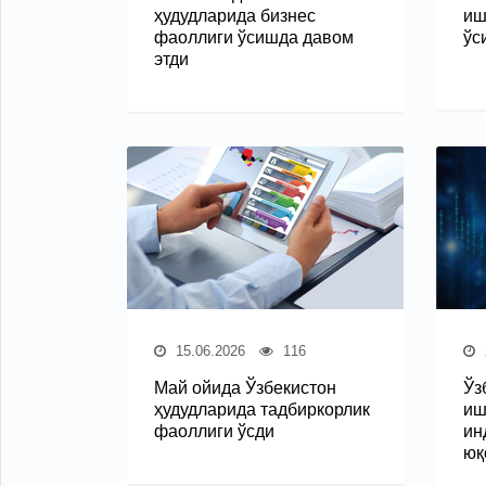
ҳудудларида бизнес
иш
фаоллиги ўсишда давом
ўс
этди
15.06.2026
116
Май ойида Ўзбекистон
Ўз
ҳудудларида тадбиркорлик
иш
фаоллиги ўсди
ин
юқ