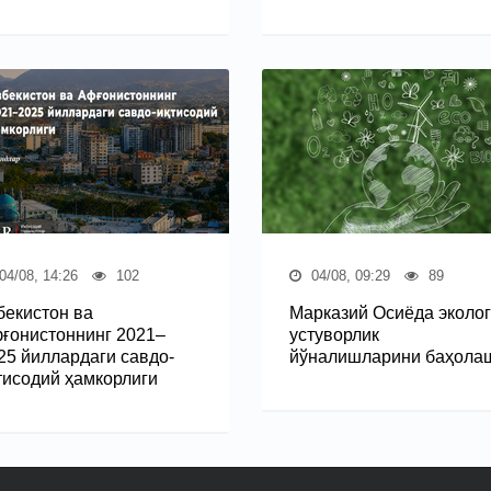
04/08, 14:26
102
04/08, 09:29
89
бекистон ва
Марказий Осиёда эколог
ғонистоннинг 2021–
устуворлик
25 йиллардаги савдо-
йўналишларини баҳола
тисодий ҳамкорлиги