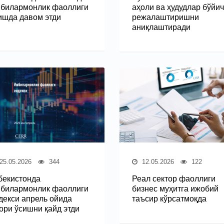
билармонлик фаоллиги
аҳоли ва ҳудудлар бўйи
ишда давом этди
режалаштиришни
аниқлаштиради
25.05.2026
344
12.05.2026
122
бекистонда
Реал сектор фаоллиги
билармонлик фаоллиги
бизнес муҳитга ижобий
декси апрель ойида
таъсир кўрсатмоқда
ори ўсишни қайд этди