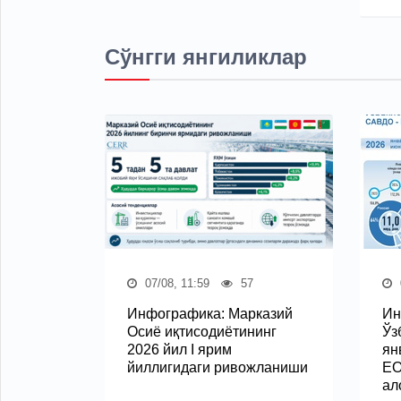
Сўнгги янгиликлар
07/08, 11:59
57
Инфографика: Марказий
Ин
Осиё иқтисодиётининг
Ўз
2026 йил I ярим
ян
йиллигидаги ривожланиши
ЕО
ал