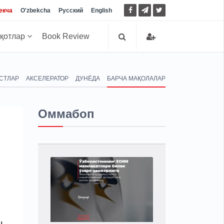
екча
O'zbekcha
Русский
English
иқотлар
Book Review
СТЛАР
АКСЕЛЕРАТОР
ДУНЁДА
БАРЧА МАҚОЛАЛАР
Оммабоп
н