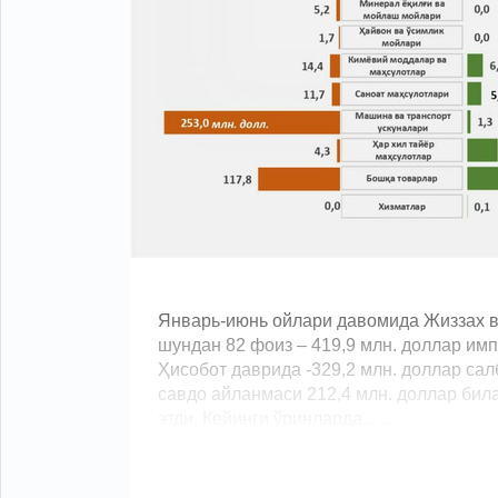
Январь-июнь ойлари давомида Жиззах ви
шундан 82 фоиз – 419,9 млн. доллар импо
Ҳисобот даврида -329,2 млн. доллар сал
савдо айланмаси 212,4 млн. доллар бил
этди. Кейинги ўринларда... ...