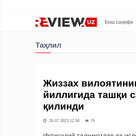
Бош саҳифа
Таҳлил
Жиззах вилоятинин
йиллигида ташқи 
қилинди
26.07.2023 12:56
76
Иқтисодий тадқиқотлар ва ис