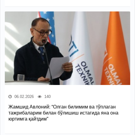
06.02.2026
140
Жамшид Авлоний: “Олган билимим ва тўплаган
тажрибаларим билан бўлишиш истагида яна она
юртимга қайтдим”