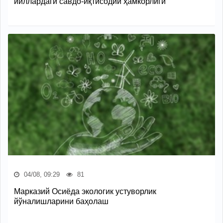
йиллардаги савдо-иқтисодий ҳамкорлиги
04/08, 09:29
81
Марказий Осиёда экологик устуворлик
йўналишларини баҳолаш