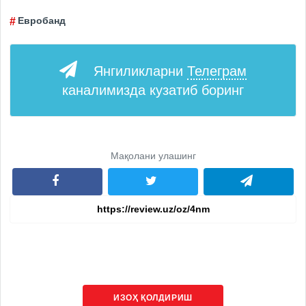
Евробанд
Янгиликларни
Телеграм
каналимизда кузатиб боринг
Мақолани улашинг
ИЗОҲ ҚОЛДИРИШ