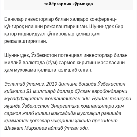
тайёргарлик кўрмоқда
Банклар инвесторлар билан халқаро конференц-
қўнғироқ илишни режалаштиришган. Шунингдек бир
қатор индивидуал қўнғироқлар қилиш ҳам
режалаштирилган.
Шунингдек, Ўзбекистон потенциал инвесторлар билан
миллий валютада (сўм) сармоя киритиш масаласини
ҳам муҳокама қилишга келишиб олган.
Эслатиб ўтимиз, 2019 йилнинг бошида Ўзбекистон
қиймати $1 миллиард доллар бўлган евробондларни
муваффақиятли жойлаштирган эди. Бундан ташқари
яқинда Ўзбекистон Энергетика компаниялари ҳам
сармоя жалб қилиш мақсадида мустақил равишда
қимматли қоғозлар чиқариши ҳақида президент
Шавкат Мирзиёев айтиб ўтган эди.