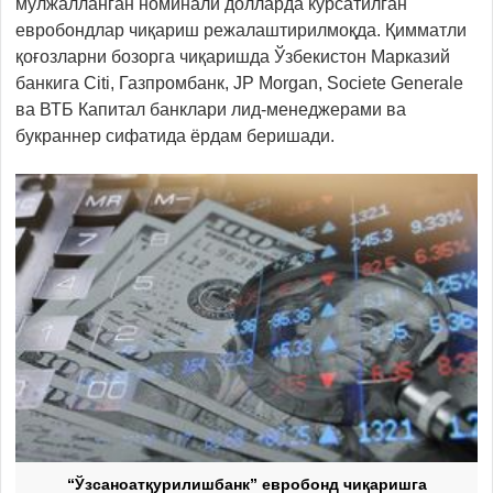
мўлжалланган номинали долларда кўрсатилган
евробондлар чиқариш режалаштирилмоқда. Қимматли
қоғозларни бозорга чиқаришда Ўзбекистон Марказий
банкига Citi, Газпромбанк, JP Morgan, Societe Generale
ва ВТБ Капитал банклари лид-менеджерами ва
букраннер сифатида ёрдам беришади.
“Ўзсаноатқурилишбанк” евробонд чиқаришга