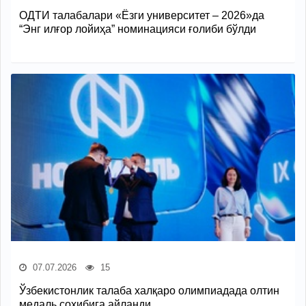
ОДТИ талабалари «Ёзги университет – 2026»да
“Энг илғор лойиҳа” номинацияси ғолиби бўлди
07.07.2026
15
Ўзбекистонлик талаба халқаро олимпиадада олтин
медаль соҳибига айланди