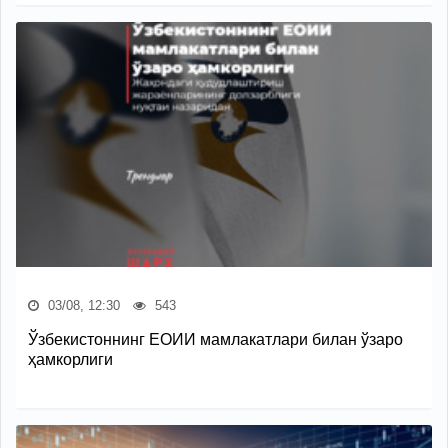
03/08, 12:30
543
Ўзбекистоннинг ЕОИИ мамлакатлари билан ўзаро
ҳамкорлиги