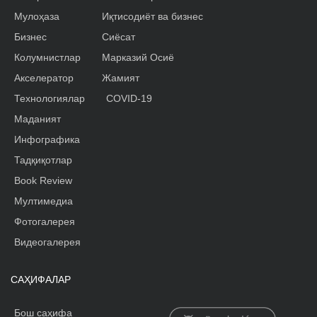
Мулоҳаза
Иқтисодиёт ва бизнес
Бизнес
Сиёсат
Колумнистлар
Марказий Осиё
Акселератор
Жамият
Технологиялар
COVID-19
Маданият
Инфографика
Тадқиқотлар
Book Review
Мултимедиа
Фотогалерея
Видеогалерея
САҲИФАЛАР
Бош саҳифа