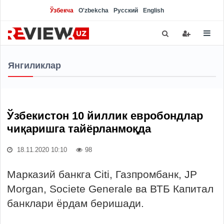
Ўзбекча
O'zbekcha
Русский
English
Янгиликлар
Ўзбекистон 10 йиллик евробондлар
чиқаришга тайёрланмоқда
18.11.2020 10:10
98
Марказий банкга Citi, Газпромбанк, JP
Morgan, Societe Generale ва ВТБ Капитал
банклари ёрдам беришади.