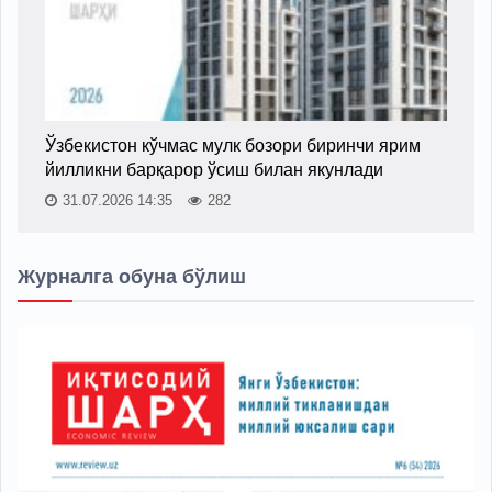
Ўзбекистон кўчмас мулк бозори биринчи ярим
йилликни барқарор ўсиш билан якунлади
31.07.2026 14:35
282
Журналга обуна бўлиш