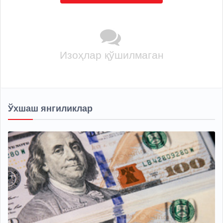
Изоҳлар қўшилмаган
Ўхшаш янгиликлар