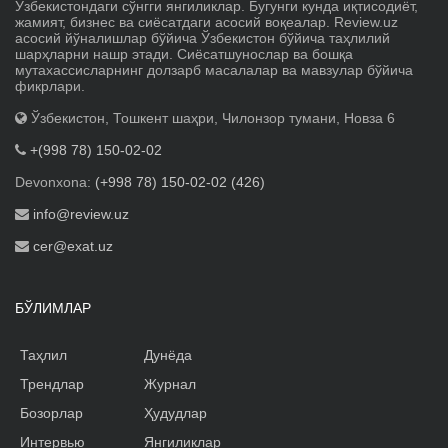
Ўзбекистондаги сўнгги янгиликлар. Бугунги кунда иқтисодиёт,
жамият, бизнес ва сиёсатдаги асосий воқеалар. Review.uz
асосий йўналишлар бўйича Ўзбекистон бўйича таҳлилий
шарҳларни нашр этади. Сиёсатшунослар ва бошқа
мутахассисларнинг долзарб масалалар ва мавзулар бўйича
фикрлари.
Ўзбекистон, Тошкент шаҳри, Чилонзор тумани, Новза 6
+(998 78) 150-02-02
Devonxona:
(+998 78) 150-02-02 (426)
info@review.uz
cer@exat.uz
БЎЛИМЛАР
Таҳлил
Дунёда
Трендлар
Журнал
Бозорлар
Ҳудудлар
Интервью
Янгиликлар