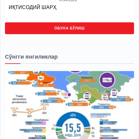
ИҚТИСОДИЙ ШАРҲ
ОБУНА БЎЛИШ
Сўнгги янгиликлар