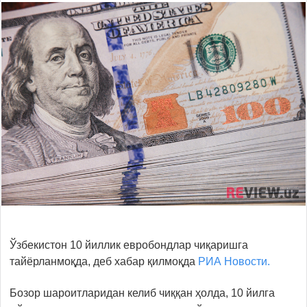
Ўзбекистон 10 йиллик евробондлар чиқаришга
тайёрланмоқда, деб хабар қилмоқда
РИА Новости.
Бозор шароитларидан келиб чиққан ҳолда, 10 йилга