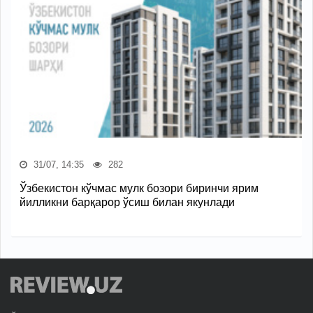
31/07, 14:35
282
Ўзбекистон кўчмас мулк бозори биринчи ярим
йилликни барқарор ўсиш билан якунлади