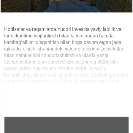
Hodisalar va raqamlarda Yuqori investitsiyaviy faollik va
tadbirkorlikni rivojlantirish bilan ta’minlangan hamda
kambag‘allikni qisqartirish bilan birga davom etgan jadal
iqtisodiy o‘sish, shuningdek, xalqaro iqtisodiy tashkilotlar
bilan hamkorlikni chuqurlashtirish va ularda yangi
tashabbuslarni ilgari surish O‘zbekistonning 2024 yilgi
taraqqiyotida eng muhim trendlar bo‘ldi. Iqtisodiy
ko‘rsatkichlar dinamikasi Iqtisodiy o‘sish. 2024 yil arafasida
yalpi ichki mahsulot hajmini kamida 6 foizga oshirish va
uni... ...