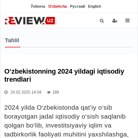
Ўзбекча
O'zbekcha
Русский
English
Tahlil
O‘zbekistonning 2024 yildagi iqtisodiy
trendlari
24.02.2025 14:04
189
2024 yilda O‘zbekistonda qat’iy o‘sib
borayotgan jadal iqtisodiy o‘sish saqlanib
qolgan bo‘lib, investitsiyaviy iqlim va
tadbirkorlik faoliyati muhitini yaxshilashga,