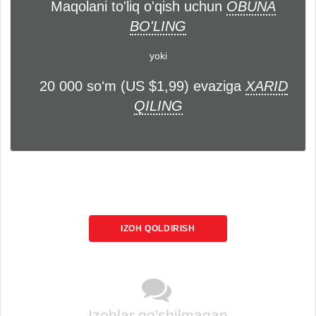
Maqolani to'liq o'qish uchun
OBUNA
BO'LING
yoki
20 000 soʻm (US $1,99) evaziga
XARID
QILING
IZOH QOLDIRISH
Izohlar qo'shilmagan