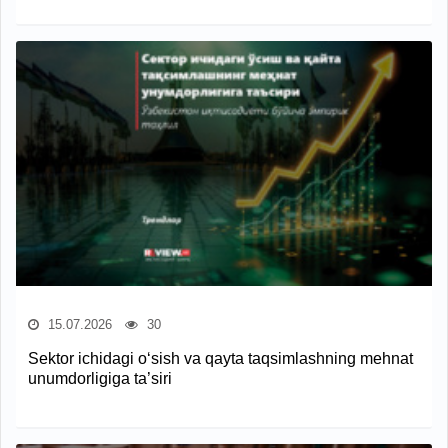
15.07.2026
30
Sektor ichidagi o‘sish va qayta taqsimlashning mehnat
unumdorligiga ta’siri