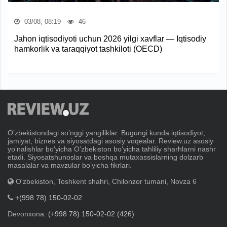
03/08, 08:19
46
Jahon iqtisodiyoti uchun 2026 yilgi xavflar — Iqtisodiy
hamkorlik va taraqqiyot tashkiloti (OECD)
Oʼzbekistondagi soʼnggi yangiliklar. Bugungi kunda iqtisodiyot,
jamiyat, biznes va siyosatdagi asosiy voqealar. Review.uz asosiy
yoʼnalishlar boʼyicha Oʼzbekiston boʼyicha tahliliy sharhlarni nashr
etadi. Siyosatshunoslar va boshqa mutaxassislarning dolzarb
masalalar va mavzular boʼyicha fikrlari.
O'zbekiston, Toshkent shahri, Chilonzor tumani, Novza 6
+(998 78) 150-02-02
Devonxona:
(+998 78) 150-02-02 (426)