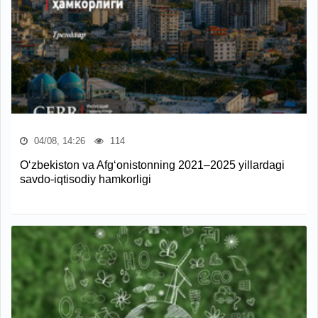
04/08, 14:26
114
O‘zbekiston va Afg‘onistonning 2021–2025 yillardagi
savdo-iqtisodiy hamkorligi