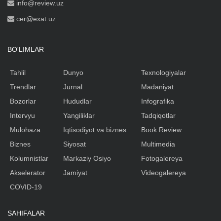
info@review.uz
cer@exat.uz
BO'LIMLAR
Tahlil
Dunyo
Texnologiyalar
Trendlar
Jurnal
Madaniyat
Bozorlar
Hududlar
Infografika
Intervyu
Yangiliklar
Tadqiqotlar
Mulohaza
Iqtisodiyot va biznes
Book Review
Biznes
Siyosat
Multimedia
Kolumnistlar
Markaziy Osiyo
Fotogalereya
Akselerator
Jamiyat
Videogalereya
COVID-19
SAHIFALAR