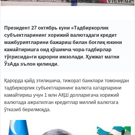
Президент 27 октябрь куни «Тадбиркорлик
субъектларининг хорижий валютадаги кредит
мажбуриятларини бажариш билан боғлиқ юкини
камайтиришга оид қўшимча чора-тадбирлар
тўғрисида»ги қарорни имзолади. Ҳужжат матни
ЎзАда
эълон
қилинди.
Қарорда қайд этилишича, тижорат банклари томонидан
тадбиркорлик субъектларининг валюта хатарларини
камайтириш учун 1 млн АҚШ долларигача хорижий
валютада ажратилган кредитлар миллий валютага
ўтказиб берилмоқда.