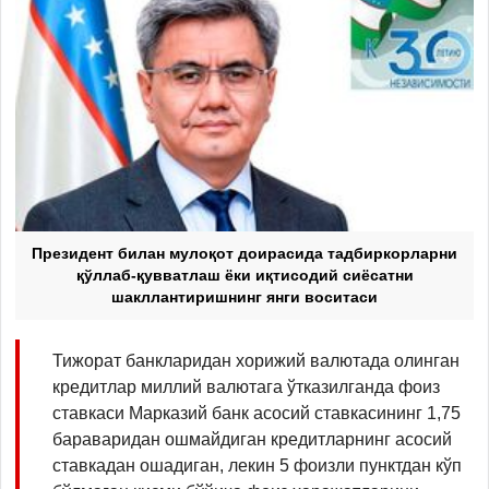
Президент билан мулоқот доирасида тадбиркорларни
қўллаб-қувватлаш ёки иқтисодий сиёсатни
шакллантиришнинг янги воситаси
Тижорат банкларидан хорижий валютада олинган
кредитлар миллий валютага ўтказилганда фоиз
ставкаси Марказий банк асосий ставкасининг 1,75
бараваридан ошмайдиган кредитларнинг асосий
ставкадан ошадиган, лекин 5 фоизли пунктдан кўп