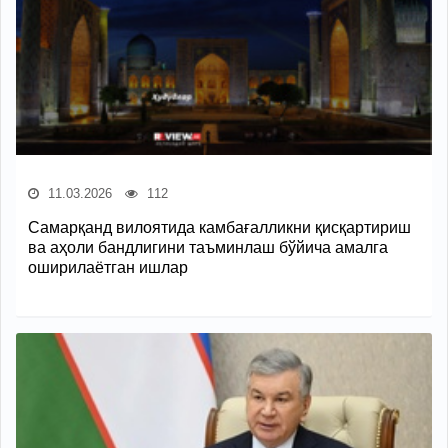
11.03.2026
112
Самарқанд вилоятида камбағалликни қисқартириш
ва аҳоли бандлигини таъминлаш бўйича амалга
оширилаётган ишлар