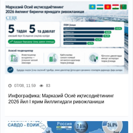
07/08, 11:59
83
Инфографика: Марказий Осиё иқтисодиётининг
2026 йил I ярим йиллигидаги ривожланиши