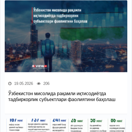
19.05.2026
206
Ўзбекистон мисолида рақамли иқтисодиётда
тадбиркорлик субъектлари фаолиятини баҳолаш