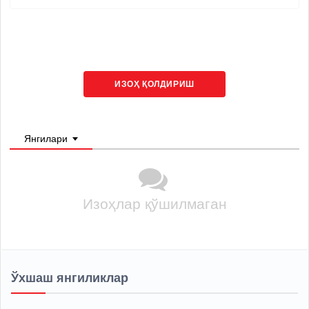
ИЗОҲ ҚОЛДИРИШ
Янгилари
Изоҳлар қўшилмаган
Ўхшаш янгиликлар