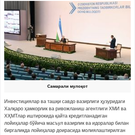
Самарали мулоқот
Инвестициялар ва ташқи савдо вазирлиги ҳузуридаги
Халқаро ҳамкорлик ва ривожланиш агентлиги ХМИ ва
ХҲМТлар иштирокида қайта кредитланадиган
лойиҳалар бўйича масъул вазирлик ва идоралар билан
биргаликда лойиҳалар доирасида молиялаштирилган