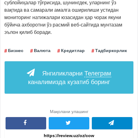
сублойиҳалар тўғрисида, шунингдек, уларнинг ўз
вақтида ва самарали амалга оширилиши устидан
мониторинг натижалари юзасидан ҳар чорак якуни
бўйича ахборотни ўз расмий веб-сайтида мунтазам
эълон қилиб боради.
Бизнес
Валюта
Кредитлар
Тадбиркорлик
Янгиликларни
Телеграм
каналимизда кузатиб боринг
Мақолани улашинг