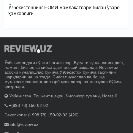
Ўзбекистоннинг ЕОИИ мамлакатлари билан ўзаро
ҳамкорлиги
Ўзбекистондаги сўнгги янгиликлар. Бугунги кунда иқтисодиёт,
жамият, бизнес ва сиёсатдаги асосий воқеалар. Review.uz
асосий йўналишлар бўйича Ўзбекистон бўйича таҳлилий
шарҳларни нашр этади. Сиёсатшунослар ва бошқа
мутахассисларнинг долзарб масалалар ва мавзулар бўйича
фикрлари.
Ўзбекистон, Тошкент шаҳри, Чилонзор тумани, Новза 6
+(998 78) 150-02-02
Devonxona:
(+998 78) 150-02-02 (426)
info@review.uz