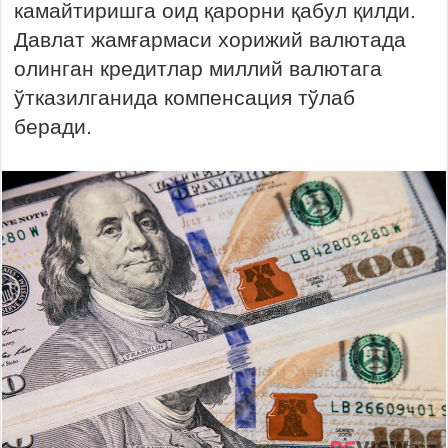
камайтиришга оид қарорни қабул қилди.
Давлат жамғармаси хорижий валютада
олинган кредитлар миллий валютага
ўтказилганида компенсация тўлаб
беради.