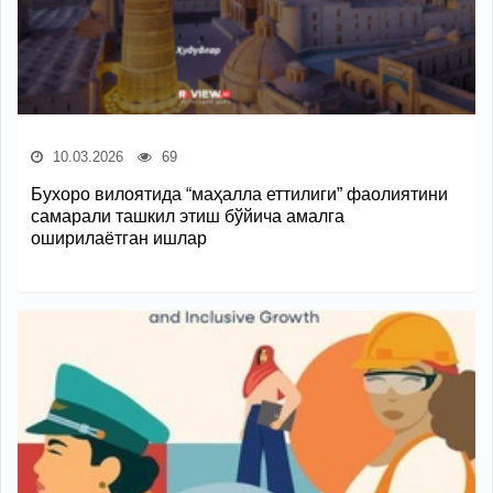
10.03.2026
69
Бухоро вилоятида “маҳалла еттилиги” фаолиятини
самарали ташкил этиш бўйича амалга
оширилаётган ишлар