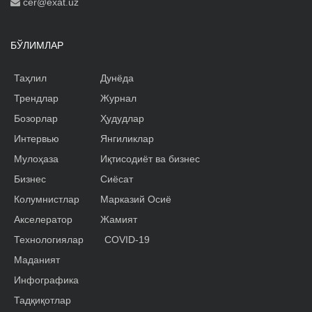
cer@exat.uz
БЎЛИМЛАР
Таҳлил
Дунёда
Трендлар
Журнал
Бозорлар
Ҳудудлар
Интервью
Янгиликлар
Мулоҳаза
Иқтисодиёт ва бизнес
Бизнес
Сиёсат
Колумнистлар
Марказий Осиё
Акселератор
Жамият
Технологиялар
COVID-19
Маданият
Инфографика
Тадқиқотлар