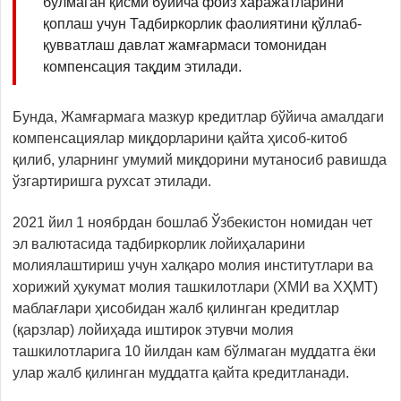
бўлмаган қисми бўйича фоиз харажатларини
қоплаш учун Тадбиркорлик фаолиятини қўллаб-
қувватлаш давлат жамғармаси томонидан
компенсация тақдим этилади.
Бунда, Жамғармага мазкур кредитлар бўйича амалдаги
компенсациялар миқдорларини қайта ҳисоб-китоб
қилиб, уларнинг умумий миқдорини мутаносиб равишда
ўзгартиришга рухсат этилади.
2021 йил 1 ноябрдан бошлаб Ўзбекистон номидан чет
эл валютасида тадбиркорлик лойиҳаларини
молиялаштириш учун халқаро молия институтлари ва
хорижий ҳукумат молия ташкилотлари (ХМИ ва ХҲМТ)
маблағлари ҳисобидан жалб қилинган кредитлар
(қарзлар) лойиҳада иштирок этувчи молия
ташкилотларига 10 йилдан кам бўлмаган муддатга ёки
улар жалб қилинган муддатга қайта кредитланади.