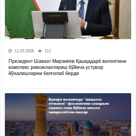
11.03.2026
111
Президент Шавкат Мирзиёев Қашқадарё вилоятини
комплекс ривожлантириш бўйича устувор
йўналишларни белгилаб берди