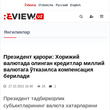
Ўзбекча
O'zbekcha
Русский
English
Янгиликлар
Президент қарори: Хорижий
валютада олинган кредитлар миллий
валютага ўтказилса компенсация
берилади
27.10.2021 16:40
1K
1
Президент тадбиркорлик
субъектларининг валюта хатарларини