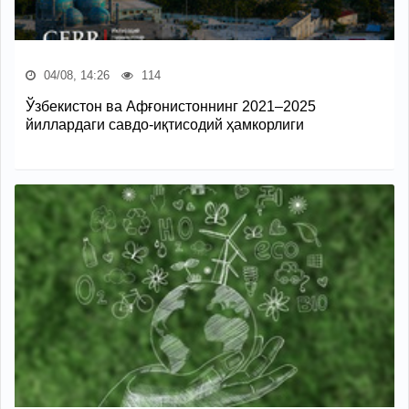
04/08, 14:26
114
Ўзбекистон ва Афғонистоннинг 2021–2025
йиллардаги савдо-иқтисодий ҳамкорлиги