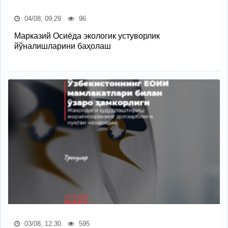
04/08, 09:29
96
Марказий Осиёда экологик устуворлик
йўналишларини баҳолаш
03/08, 12:30
595