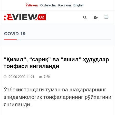
Ўзбекча
O'zbekcha
Русский
English
COVID-19
“Қизил”, “сариқ” ва “яшил” ҳудудлар
тоифаси янгиланди
29.06.2020 11:21
7.6K
Ўзбекистондаги туман ва шаҳарларнинг
эпидемиологик тоифаларининг рўйхатини
янгиланди.