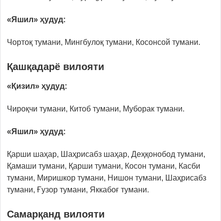
«Яшил» ҳудуд:
Чоpтоқ тумани, Мингбулоқ тумани, Косонсой тумани.
Қашқадарё вилояти
«Қизил» ҳудуд:
Чироқчи тумани, Китоб тумани, Мубоpак тумани.
«Яшил» ҳудуд:
Қарши шаҳар, Шаҳрисабз шаҳар, Деҳқонобод тумани,
Қамаши тумани, Қарши тумани, Косон тумани, Касби
тумани, Миришкор тумани, Нишон тумани, Шаҳрисабз
тумани, Ғузор тумани, Яккабоғ тумани.
Самарқанд вилояти