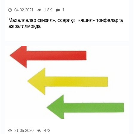
04.02.2021
1.8K
1
Маҳаллалар «қизил», «сариқ», «яшил» тоифаларга
ажратилмоқда
21.05.2020
472