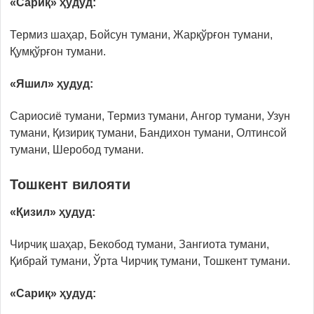
«Сариқ» ҳудуд:
Термиз шаҳар, Бойсун тумани, Жарқўрғон тумани,
Қумқўрғон тумани.
«Яшил» ҳудуд:
Сариосиё тумани, Термиз тумани, Ангор тумани, Узун
тумани, Қизириқ тумани, Бандихон тумани, Олтинсой
тумани, Шеробод тумани.
Тошкент вилояти
«Қизил» ҳудуд:
Чирчиқ шаҳар, Бекобод тумани, Зангиота тумани,
Қибрай тумани, Ўрта Чирчиқ тумани, Тошкент тумани.
«Сариқ» ҳудуд: