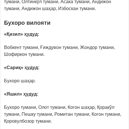
тумани, Олтинкўл тумани, Асака тумани, Андижон
тумани, Андижон шаҳар, Избоскан тумани.
Бухоро вилояти
«Қизил» ҳудуд:
Вобкент тумани, Ғиждувон тумани, Жондор тумани,
Шофиркон тумани.
«Сариқ» ҳудуд:
Бухоро шаҳар.
«Яшил» ҳудуд:
Бухоро тумани, Олот тумани, Когон шаҳар, Қоракўл
тумани, Пешку тумани, Ромитан тумани, Когон тумани,
Қоровулбозор тумани.