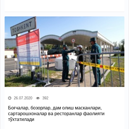
26.07.2020
392
Боғчалар, бозорлар, дам олиш масканлари,
сартарошхоналар ва ресторанлар фаолияти
тўхтатилади