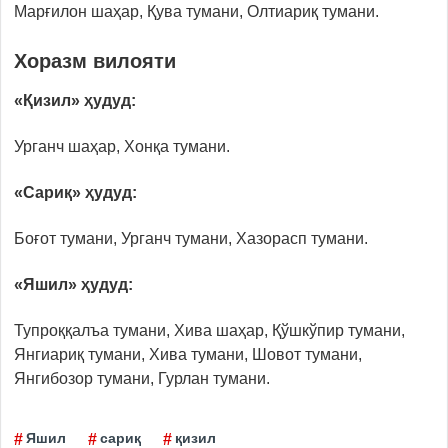
Маpғилон шаҳар, Қува тумани, Олтиариқ тумани.
Хоразм вилояти
«Қизил» ҳудуд:
Урганч шаҳар, Хонқа тумани.
«Сариқ» ҳудуд:
Боғот тумани, Урганч тумани, Хазорасп тумани.
«Яшил» ҳудуд:
Тупроққалъа тумани, Хива шаҳар, Қўшкўпир тумани,
Янгиариқ тумани, Хива тумани, Шовот тумани,
Янгибозор тумани, Гурлан тумани.
Яшил
сариқ
қизил