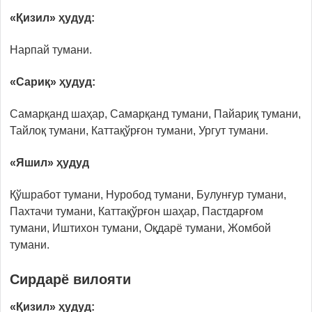
«Қизил» ҳудуд:
Нарпай тумани.
«Сариқ» ҳудуд:
Самарқанд шаҳар, Самарқанд тумани, Пайариқ тумани,
Тайлоқ тумани, Каттақўрғон тумани, Ургут тумани.
«Яшил» ҳудуд
Қўшработ тумани, Нуробод тумани, Булунғур тумани,
Пахтачи тумани, Каттақўрғон шаҳар, Пастдарғом
тумани, Иштихон тумани, Оқдарё тумани, Жомбой
тумани.
Сирдарё вилояти
«Қизил» ҳудуд: