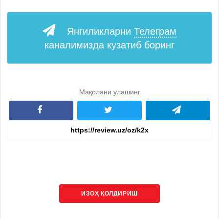
Янгиликларни
Телеграм
каналимизда кузатиб боринг
Мақолани улашинг
ИЗОҲ ҚОЛДИРИШ