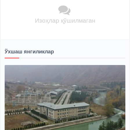
Изоҳлар қўшилмаган
Ўхшаш янгиликлар