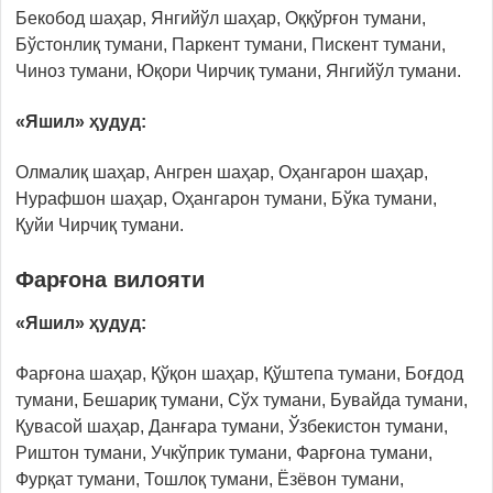
Бекобод шаҳар, Янгийўл шаҳар, Оққўрғон тумани,
Бўстонлиқ тумани, Паркент тумани, Пискент тумани,
Чиноз тумани, Юқори Чирчиқ тумани, Янгийўл тумани.
«Яшил» ҳудуд:
Олмалиқ шаҳар, Ангрен шаҳар, Оҳангарон шаҳар,
Нурафшон шаҳар, Оҳангарон тумани, Бўка тумани,
Қуйи Чирчиқ тумани.
Фарғона вилояти
«Яшил» ҳудуд:
Фарғона шаҳар, Қўқон шаҳар, Қўштепа тумани, Боғдод
тумани, Бешариқ тумани, Сўх тумани, Бувайда тумани,
Қувасой шаҳар, Данғара тумани, Ўзбекистон тумани,
Риштон тумани, Учкўприк тумани, Фарғона тумани,
Фурқат тумани, Тошлоқ тумани, Ёзёвон тумани,