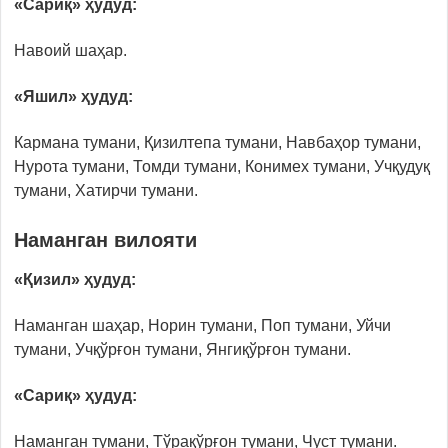
«Сариқ» ҳудуд:
Навоий шаҳар.
«Яшил» ҳудуд:
Кармана тумани, Қизилтепа тумани, Навбаҳор тумани,
Нурота тумани, Томди тумани, Конимех тумани, Учқудуқ
тумани, Хатирчи тумани.
Наманган вилояти
«Қизил» ҳудуд:
Наманган шаҳар, Норин тумани, Поп тумани, Уйчи
тумани, Учқўрғон тумани, Янгиқўрғон тумани.
«Сариқ» ҳудуд:
Наманган тумани, Тўрақўрғон тумани, Чуст тумани.