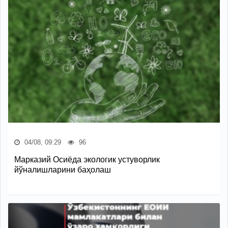
04/08, 09:29
96
Марказий Осиёда экологик устуворлик
йўналишларини баҳолаш