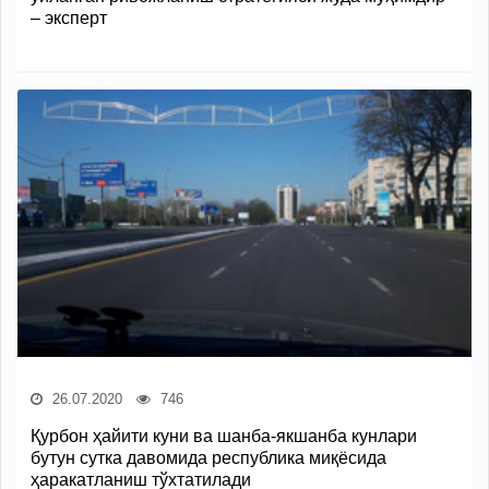
– эксперт
26.07.2020
746
Қурбон ҳайити куни ва шанба-якшанба кунлари
бутун сутка давомида республика миқёсида
ҳаракатланиш тўхтатилади