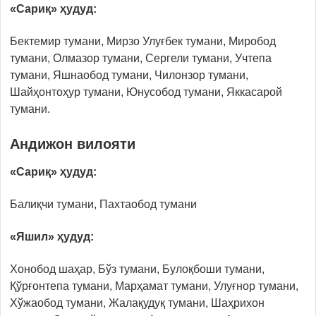
«Сариқ» ҳудуд:
Бектемир тумани, Мирзо Улуғбек тумани, Миробод
тумани, Олмазор тумани, Сергели тумани, Учтепа
тумани, Яшнаобод тумани, Чилонзор тумани,
Шайҳонтоҳур тумани, Юнусобод тумани, Яккасарой
тумани.
Андижон вилояти
«Сариқ» ҳудуд:
Балиқчи тумани, Пахтаобод тумани
«Яшил» ҳудуд:
Хонобод шаҳар, Бўз тумани, Булоқбоши тумани,
Қўрғонтепа тумани, Марҳамат тумани, Улуғнор тумани,
Хўжаобод тумани, Жалақудуқ тумани, Шаҳрихон