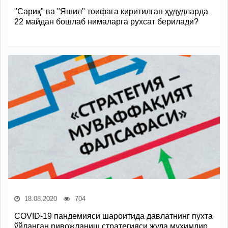
"Сариқ" ва "Яшил" тоифага киритилган ҳудудларда
22 майдан бошлаб нималарга рухсат берилади?
18.08.2020
704
COVID-19 пандемияси шароитида давлатнинг пухта
ўйланган ривожланиш стратегияси жуда муҳимдир