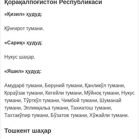
Қорақалпоғистон Республикаси
«Қизил» ҳудуд:
Қўнғирот тумани.
«Сариқ» ҳудуд:
Нукус шаҳар.
«Яшил» ҳудуд:
Амударё тумани, Беруний тумани, Қанликўл тумани,
Қораўзак тумани, Кегейли тумани, Мўйноқ тумани, Нукус
тумани, Тўрткўл тумани, Чимбой тумани, Шуманай
тумани, Элликқальа тумани, Тахиатош тумани,
Тахтакўпир тумани, Бўзатов тумани, Хўжайли тумани.
Тошкент шаҳар