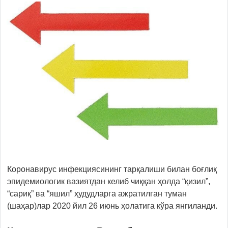
Коронавирус инфекциясининг тарқалиши билан боғлиқ
эпидемиологик вазиятдан келиб чиққан ҳолда “қизил”,
“сариқ” ва “яшил” ҳудудларга ажратилган туман
(шаҳар)лар 2020 йил 26 июнь ҳолатига кўра янгиланди.