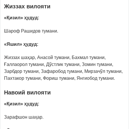
Жиззах вилояти
«Қизил» ҳудуд:
Шароф Рашидов тумани.
«Яшил» ҳудуд:
Жиззах шаҳар, Анасой тумани, Бахмал тумани,
Ғаллаорол тумани, Дўстлик тумани, Зомин тумани,
Зарбдор тумани, Зафаробод тумани, Мирзачўл тумани,
Пахтакор тумани, Фориш тумани, Янгиобод тумани.
Навоий вилояти
«Қизил» ҳудуд:
Заpафшон шаҳар.