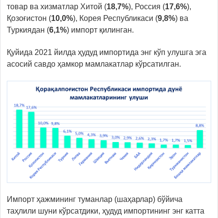
товар ва хизматлар Хитой (
18,7
%
), Россия (
17,6
%
),
Қозоғистон (
10,0
%
), Корея Республикаси (
9,8
%
) ва
Туркиядан (
6,
1%
) импорт қилинган.
Қуйида 2021 йилда ҳудуд импортида энг кўп улушга эга
асосий савдо ҳамкор мамлакатлар кўрсатилган.
Импорт ҳажмининг туманлар (шаҳарлар) бўйича
таҳлили шуни кўрсатдики, ҳудуд импортининг энг катта