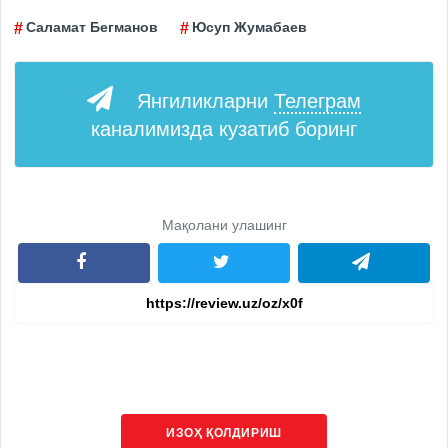
Саламат Бегманов
Юсуп Жумабаев
Янгиликларни
Телеграм
каналимизда кузатиб боринг
Мақолани улашинг
ИЗОҲ ҚОЛДИРИШ