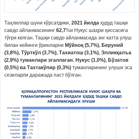
Таҳлиллар шуни кўрсатдики,
2021
йилда
ҳудуд ташқи
савдо айланмасининг
62,7
%и Нукус шаҳри ҳиссасига
тўғри келган. Ташқи савдо айланмасида энг катта улуш
билан кейинги ўринларни
Мўйноқ (5,7%), Беруний
(3,8%), Тўрткўл (3,7%), Тахиатош (3,1%), Элликқалъ
а
(2,9%)
туманлари
эгалла
ган
. Нукус (1,0%), Б
ў
зат
ов
(0,5%) ва Тахтакўпир (0,3%)
туманларининг улуши эса
сезиларли даражада паст бўлган.