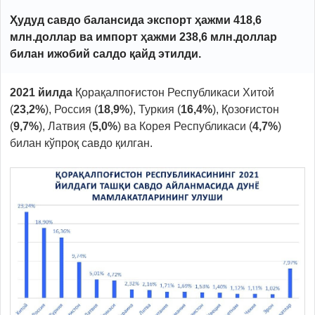
Ҳудуд савдо балансида экспорт ҳажми 418,6
млн.доллар ва импорт ҳажми 238,6 млн.доллар
билан ижобий салдо қайд этилди.
2021
йилда
Қорақалпоғистон Республикаси Хитой
(
23,2
%
), Россия (
18,9
%
), Туркия (
16,4
%
), Қозоғистон
(
9,7
%
), Латвия (
5,0
%
) ва Корея Республикаси (
4,7
%
)
билан кўпроқ савдо қилган.