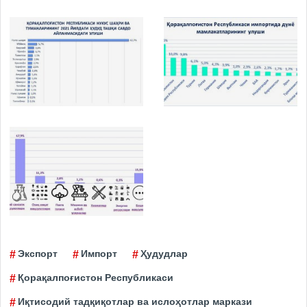
Экспорт
Импорт
Ҳудудлар
Қорақалпоғистон Республикаси
Иқтисодий тадқиқотлар ва ислоҳотлар маркази