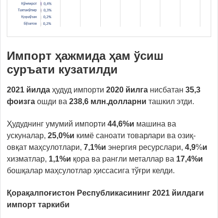
Импорт ҳажмида ҳам ўсиш
суръати кузатилди
2021 йилда
ҳудуд импорти
2020 йилга
нисбатан
35,3
фоизга
ошди ва
238,6 млн.долларни
ташкил этди.
Ҳудуднинг умумий импорти
44,6%и
машина ва
ускуналар,
25,0%и
кимё саноати товарлари ва озиқ-
овқат маҳсулотлари,
7,1%и
энергия ресурслари,
4,9
%
и
хизматлар,
1,1%и
қора ва рангли металлар ва
17,4%и
бошқалар маҳсулотлар ҳиссасига тўғри келди.
Қорақалпоғистон Республикасининг 2021 йилдаги
импорт
таркиби