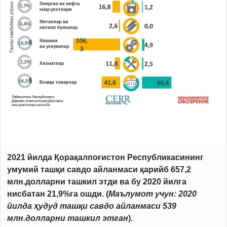
2021 йилда Қорақалпоғистон Республикасининг
умумий ташқи савдо айланмаси қарийб 657,2
млн.долларни ташкил этди ва бу 2020 йилга
нисбатан 21,9%га ошди. (
Маълумот учун: 2020
йилда ҳудуд ташқи савдо айланмаси 539
млн.долларни ташкил этган
).