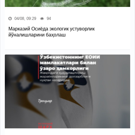
04/08, 09:29
94
Марказий Осиёда экологик устуворлик
йўналишларини баҳолаш