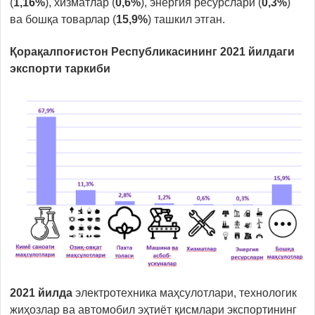
(
1,16%
), хизматлар (
0,6%
), энергия ресурслари (
0,3%
)
ва бошқа товарлар (
15,9%
) ташкил этган.
Қорақалпоғистон Республикасининг 2021 йилдаги
экспорти таркиби
2021
йилда
электротехника маҳсулотлари, технологик
жиҳозлар ва автомобил эҳтиёт қисмлари экспортининг