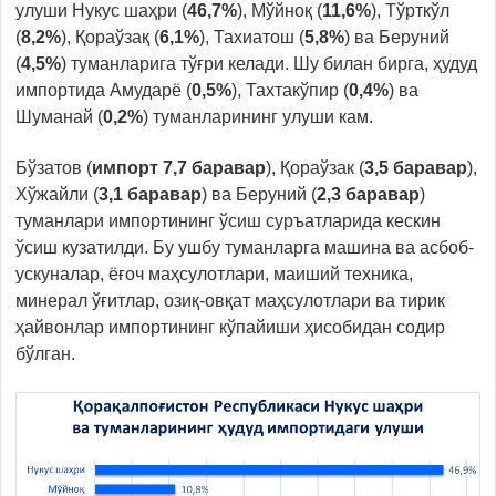
улуши Нукус шаҳри (
46,7
%
), Мўйноқ (
11,6
%
), Тўрткўл
(
8,2
%
), Қораўзақ (
6,1
%
), Тахиатош (
5,8%
) ва Беруний
(
4,5%
) туманларига тўғри келади. Шу билан бирга, ҳудуд
импортида Амударё (
0,5
%
), Тахтакўпир (
0,4
%
) ва
Шуманай (
0,2
%
) туманларининг улуши кам.
Бўзатов (
импорт 7,7 баравар
), Қораўзак (
3,5 баравар
),
Хўжайли (
3,1 баравар
) ва Беруний (
2,3 баравар
)
туманлари импортининг ўсиш суръатларида кескин
ўсиш кузатилди. Бу ушбу туманларга машина ва асбоб-
ускуналар, ёғоч маҳсулотлари, маиший техника,
минерал ўғитлар, озиқ-овқат маҳсулотлари ва тирик
ҳайвонлар импортининг кўпайиши ҳисобидан содир
бўлган.