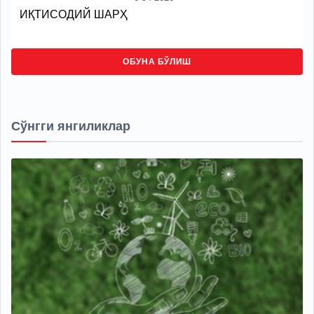
ИҚТИСОДИЙ ШАРҲ
ОБУНА БЎЛИШ
Сўнгги янгиликлар