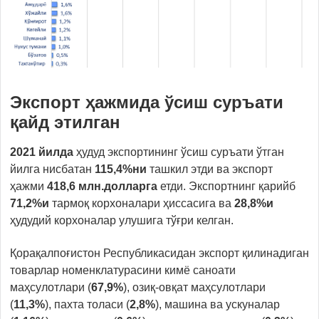
Экспорт ҳажмида ўсиш суръати
қайд этилган
2021
йилда
ҳудуд экспортининг ўсиш суръати ўтган
йилга нисбатан
115,4
%
ни
ташкил этди ва экспорт
ҳажми
418,6 млн
.
долларга
етди. Экспортнинг қарийб
71,2%и
тармоқ корхоналари ҳиссасига ва
28,8%и
ҳудудий корхоналар улушига тўғри келган.
Қорақалпоғистон Республикасидан экспорт қилинадиган
товарлар номенклатурасини кимё саноати
маҳсулотлари (
67,9%
), озиқ-овқат маҳсулотлари
(
11,3%
), пахта толаси (
2,8%
), машина ва ускуналар