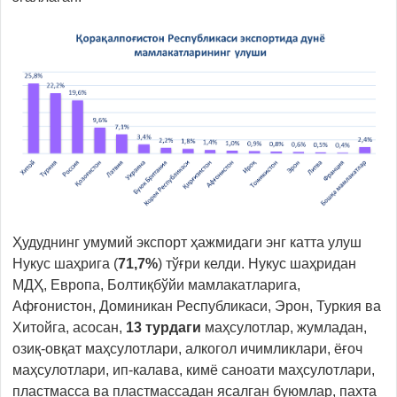
Ҳудуднинг умумий экспорт ҳажмидаги энг катта улуш
Нукус шаҳрига (
71,7%
) тўғри келди. Нукус шаҳридан
МДҲ, Европа, Болтиқбўйи мамлакатларига,
Афғонистон, Доминикан Республикаси, Эрон, Туркия ва
Хитойга, асосан,
13
турдаги
маҳсулотлар, жумладан,
озиқ-овқат маҳсулотлари, алкогол ичимликлари, ёғоч
маҳсулотлари, ип-калава, кимё саноати маҳсулотлари,
пластмасса ва пластмассадан ясалган буюмлар, пахта