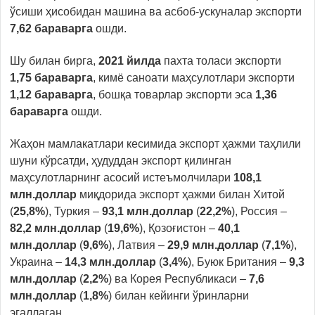
ўсиши ҳисобидан машина ва асбоб-ускуналар экспорти
7,62 бараварга
ошди.
Шу билан бирга,
2021 йилда
пахта толаси экспорти
1,75 бар
ав
ар
га
, кимё саноати маҳсулотлари экспорти
1,12 бар
ав
ар
га
, бошқа товарлар экспорти эса
1,36
бар
ав
ар
га
ошди.
Жаҳон мамлакатлари кесимида экспорт ҳажми таҳлили
шуни кўрсатди, ҳудуддан экспорт қилинган
маҳсулотларнинг асосий истеъмолчилари
108,1
млн
.
доллар
миқдорида экспорт ҳажми билан Хитой
(
25,8%
), Туркия –
93,1 млн
.
доллар
(
22,2%
), Россия –
82,2 млн
.
доллар
(
19,6%
), Қозоғистон –
40,1
млн
.
доллар
(
9,6%
), Латвия –
29,9 млн.
доллар
(
7,1
%
),
Украина –
14,3 млн
.
доллар
(
3,4
%
), Буюк Британия –
9,3
млн
.
доллар
(
2,2
%
) ва Корея Республикаси –
7,6
млн
.
доллар
(
1,8
%
) билан кейинги ўринларни
эгаллаган.