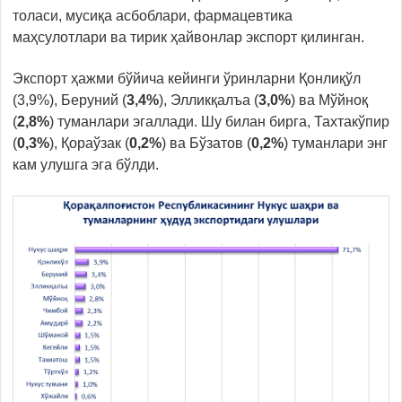
толаси, мусиқа асбоблари, фармацевтика
маҳсулотлари ва тирик ҳайвонлар экспорт қилинган.
Экспорт ҳажми бўйича кейинги ўринларни Қонлиқўл
(3,9%), Беруний (
3,4%
), Элликқалъа (
3,0%
) ва Мўйноқ
(
2,8%
) туманлари эгаллади. Шу билан бирга, Тахтакўпир
(
0,3%
), Қораўзак (
0,2%
) ва Бўзатов (
0,2%
) туманлари энг
кам улушга эга бўлди.