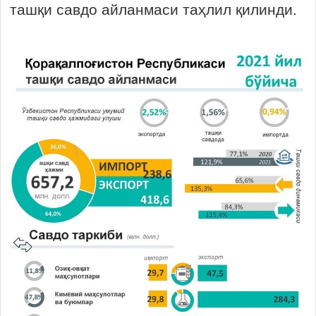
ташқи савдо айланмаси таҳлил қилинди.