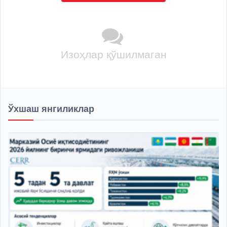
Изоҳлар қўшилмаган
Ўхшаш янгиликлар