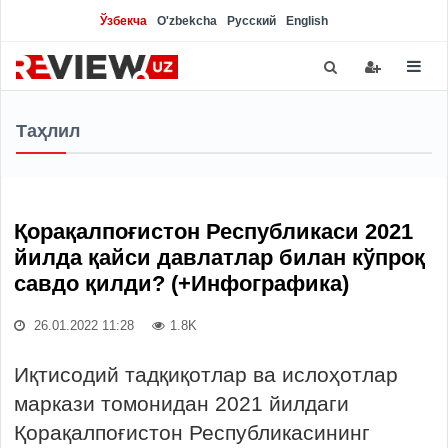
Ўзбекча
O'zbekcha
Русский
English
Таҳлил
Қорақалпоғистон Республикаси 2021
йилда қайси давлатлар билан кўпроқ
савдо қилди? (+Инфографика)
26.01.2022 11:28
1.8K
Иқтисодий тадқиқотлар ва ислоҳотлар
маркази томонидан 2021 йилдаги
Қорақалпоғистон Республикасининг