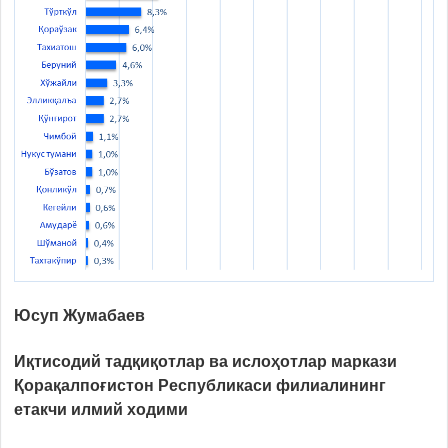
Юсуп
Ж
ум
а
баев
Иқтисодий тадқиқотлар ва ислоҳотлар маркази
Қо
ра
қ
алп
оғистон Республикаси
филиали
нинг
е
такчи илмий ходим
и