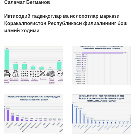
Саламат Бегманов
Иқтисодий тадқиқотлар ва ислоҳотлар маркази
Қо
ра
қ
алп
оғистон Республикаси
филиали
нинг
бош
илмий ходим
и