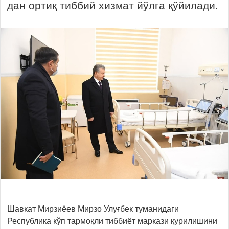
дан ортиқ тиббий хизмат йўлга қўйилади.
Шавкат Мирзиёев Мирзо Улуғбек туманидаги
Республика кўп тармоқли тиббиёт маркази қурилишини