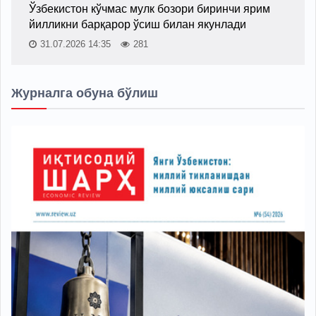
Ўзбекистон кўчмас мулк бозори биринчи ярим
йилликни барқарор ўсиш билан якунлади
31.07.2026 14:35
281
Журналга обуна бўлиш