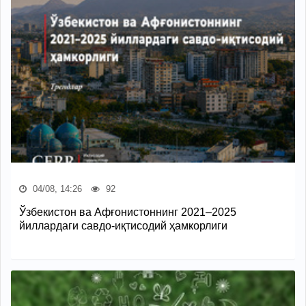
04/08, 14:26
92
Ўзбекистон ва Афғонистоннинг 2021–2025
йиллардаги савдо-иқтисодий ҳамкорлиги