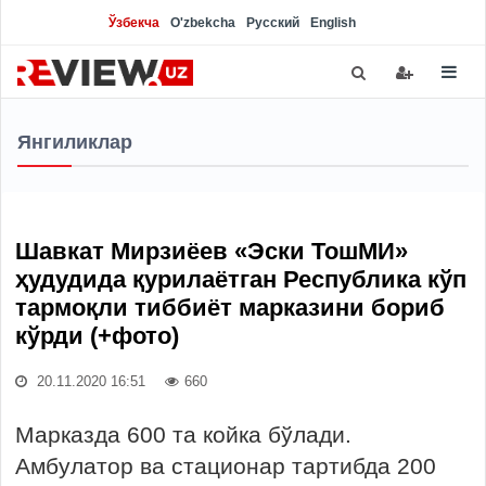
Ўзбекча
O'zbekcha
Русский
English
Янгиликлар
Шавкат Мирзиёев «Эски ТошМИ»
ҳудудида қурилаётган Республика кўп
тармоқли тиббиёт марказини бориб
кўрди (+фото)
20.11.2020 16:51
660
Марказда 600 та койка бўлади.
Амбулатор ва стационар тартибда 200