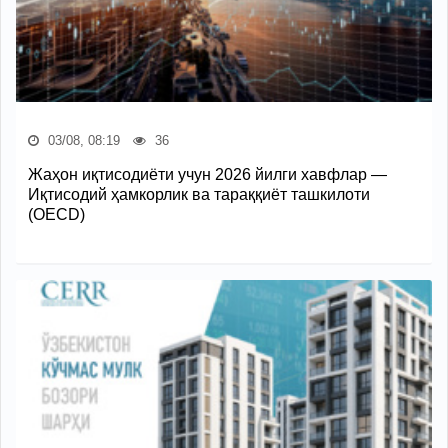
03/08, 08:19
36
Жаҳон иқтисодиёти учун 2026 йилги хавфлар —
Иқтисодий ҳамкорлик ва тараққиёт ташкилоти
(OECD)