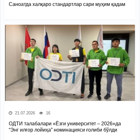
Саноатда халқаро стандартлар сари муҳим қадам
21.07.2026
16
ОДТИ талабалари «Ёзги университет – 2026»да
“Энг илғор лойиҳа” номинацияси ғолиби бўлди