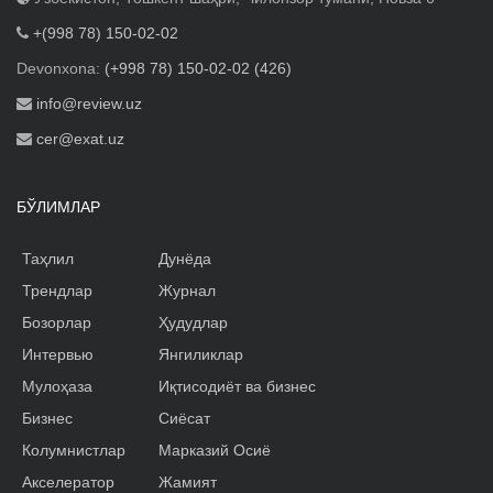
+(998 78) 150-02-02
Devonxona:
(+998 78) 150-02-02 (426)
info@review.uz
cer@exat.uz
БЎЛИМЛАР
Таҳлил
Дунёда
Трендлар
Журнал
Бозорлар
Ҳудудлар
Интервью
Янгиликлар
Мулоҳаза
Иқтисодиёт ва бизнес
Бизнес
Сиёсат
Колумнистлар
Марказий Осиё
Акселератор
Жамият