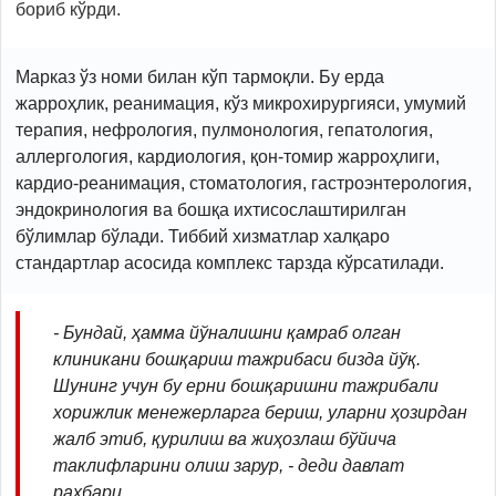
бориб кўрди.
Марказ ўз номи билан кўп тармоқли. Бу ерда
жарроҳлик, реанимация, кўз микрохирургияси, умумий
терапия, нефрология, пулмонология, гепатология,
аллергология, кардиология, қон-томир жарроҳлиги,
кардио-реанимация, стоматология, гастроэнтерология,
эндокринология ва бошқа ихтисослаштирилган
бўлимлар бўлади. Тиббий хизматлар халқаро
стандартлар асосида комплекс тарзда кўрсатилади.
- Бундай, ҳамма йўналишни қамраб олган
клиникани бошқариш тажрибаси бизда йўқ.
Шунинг учун бу ерни бошқаришни тажрибали
хорижлик менежерларга бериш, уларни ҳозирдан
жалб этиб, қурилиш ва жиҳозлаш бўйича
таклифларини олиш зарур, - деди давлат
раҳбари.