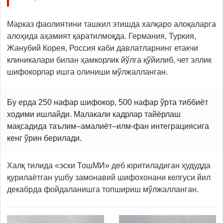
Марказ фаолиятини ташкил этишда халқаро алоқаларга
алоҳида аҳамият қаратилмоқда. Германия, Туркия,
Жанубий Корея, Россия каби давлатларнинг етакчи
клиникалари билан ҳамкорлик йўлга қўйилиб, чет эллик
шифокорлар ишга олиниши мўлжалланган.
Бу ерда 250 нафар шифокор, 500 нафар ўрта тиббиёт
ходими ишлайди. Малакали кадрлар тайёрлаш
мақсадида таълим–амалиёт–илм-фан интеграциясига
кенг ўрин берилади.
Халқ тилида «эски ТошМИ» деб юритиладиган ҳудудда
қурилаётган ушбу замонавий шифохонани келгуси йил
декабрда фойдаланишга топшириш мўлжалланган.