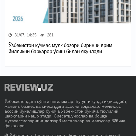
31/07, 14:35
281
Ўзбекистон кўчмас мулк бозори биринчи ярим
йилликни барқарор ўсиш билан якунлади
Ўзбекистондаги сўнгги янгиликлар. Бугунги кунда иқтисодиёт,
жамият, бизнес ва сиёсатдаги асосий воқеалар. Review.uz
асосий йўналишлар бўйича Ўзбекистон бўйича таҳлилий
шарҳларни нашр этади. Сиёсатшунослар ва бошқа
мутахассисларнинг долзарб масалалар ва мавзулар бўйича
фикрлари.
Ўзбекистон, Тошкент шаҳри, Чилонзор тумани, Новза 6