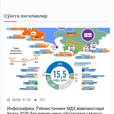
Сўнгги янгиликлар
06/08, 07:40
237
Инфографика: Ўзбекистоннинг МДҲ мамлакатлари
билан 2026 йил январь-июнь ойларидаги савдоси