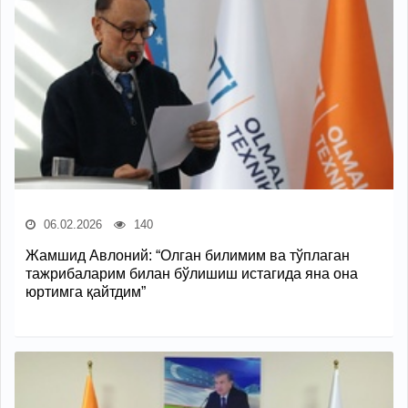
06.02.2026
140
Жамшид Авлоний: “Олган билимим ва тўплаган
тажрибаларим билан бўлишиш истагида яна она
юртимга қайтдим”