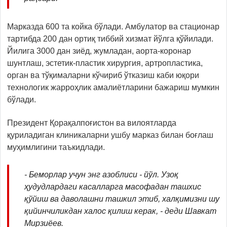
Марказда 600 та койка бўлади. Амбулатор ва стационар
тартибда 200 дан ортиқ тиббий хизмат йўлга қўйилади.
Йилига 3000 дан зиёд, жумладан, аорта-коронар
шунтлаш, эстетик-пластик хирургия, артропластика,
орган ва тўқималарни кўчириб ўтказиш каби юқори
технологик жарроҳлик амалиётларини бажариш мумкин
бўлади.
Президент Қорақалпоғистон ва вилоятларда
қуриладиган клиникаларни ушбу марказ билан боғлаш
муҳимлигини таъкидлади.
- Беморлар учун энг азоблиси - йўл. Узоқ
ҳудудлардаги касалларга масофадан ташхис
қўйиш ва даволашни ташкил этиб, халқимизни шу
қийинчиликдан халос қилиш керак, - деди Шавкат
Мирзиёев.