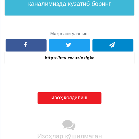
каналимизда кузатиб боринг
Мақолани улашинг
ИЗОҲ ҚОЛДИРИШ
Изоҳлар қўшилмаган