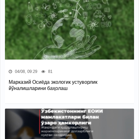
04/08, 09:29
81
Марказий Осиёда экологик устуворлик
йўналишларини баҳолаш