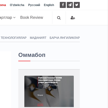
екча
O'zbekcha
Русский
English
иқотлар
Book Review
ТЕХНОЛОГИЯЛАР
МАДАНИЯТ
БАРЧА ЯНГИЛИКЛАР
Оммабоп