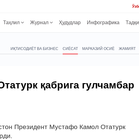
Ўзб
Таҳлил
Журнал
Ҳудудлар
Инфографика
Тадқ
ИҚТИСОДИЁТ ВА БИЗНЕС
СИЁСАТ
МАРКАЗИЙ ОСИЁ
ЖАМИЯТ
Отатурк қабрига гулчамбар
истон Президент Мустафо Камол Отатурк
рди.