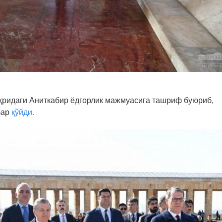
ридаги Аниткабир ёдгорлик мажмуасига ташриф буюриб,
бар
қўйди.