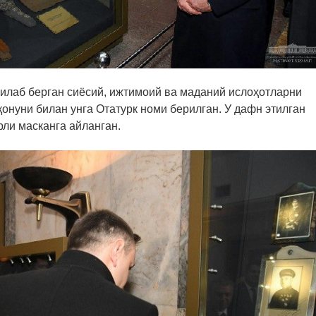
гилаб берган сиёсий, ижтимоий ва маданий ислоҳотларни
онуни билан унга Отатурк номи берилган. У дафн этилган
рли масканга айланган.