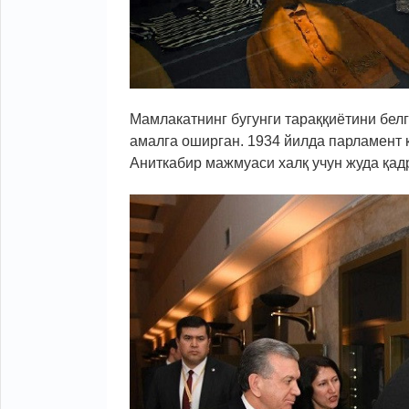
Мамлакатнинг бугунги тараққиётини бел
амалга оширган. 1934 йилда парламент қ
Аниткабир мажмуаси халқ учун жуда қад