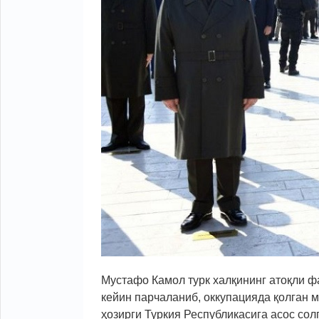
Мустафо Камол турк халқининг атоқли ф
кейин парчаланиб, оккупацияда қолган м
ҳозирги Туркия Республикасига асос сол