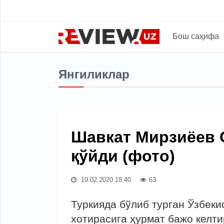
Бош саҳифа
Янгиликлар
Шавкат Мирзиёев 
қўйди (фото)
19.02.2020 18:40
63
Туркияда бўлиб турган Ўзбек
хотирасига ҳурмат бажо келти