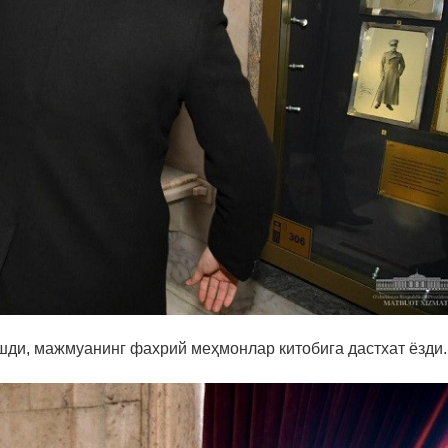
шди, мажмуанинг фахрий меҳмонлар китобига дастхат ёзди.