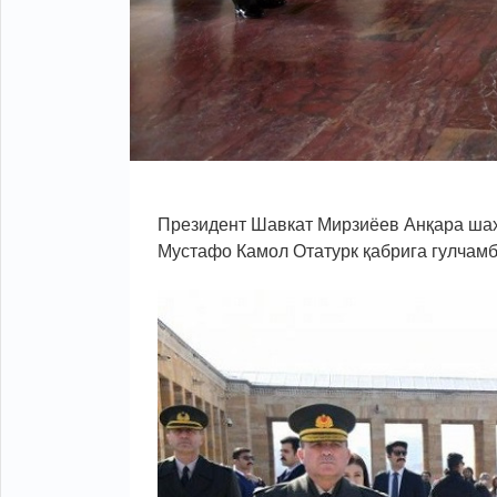
Президент Шавкат Мирзиёев Анқара шаҳ
Мустафо Камол Отатурк қабрига гулчам