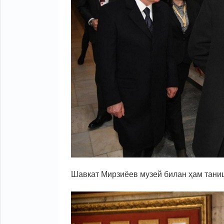
Шавкат Мирзиёев музей билан ҳам тани