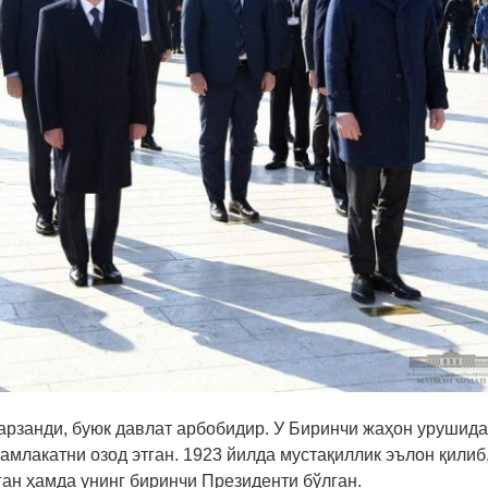
арзанди, буюк давлат арбобидир. У Биринчи жаҳон урушид
амлакатни озод этган. 1923 йилда мустақиллик эълон қилиб
ган ҳамда унинг биринчи Президенти бўлган.