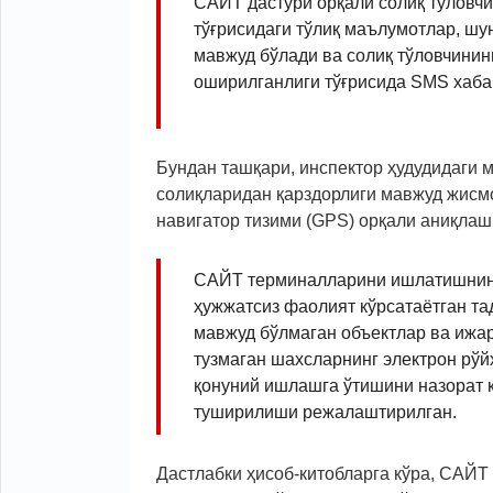
САЙТ дастури орқали солиқ тўловчи
тўғрисидаги тўлиқ маълумотлар, шу
мавжуд бўлади ва солиқ тўловчинин
оширилганлиги тўғрисида SMS хаба
Бундан ташқари, инспектор ҳудудидаги м
солиқларидан қарздорлиги мавжуд жис
навигатор тизими (GPS) орқали аниқлаш
САЙТ терминалларини ишлатишнинг
ҳужжатсиз фаолият кўрсатаётган та
мавжуд бўлмаган объектлар ва ижа
тузмаган шахсларнинг электрон рўй
қонуний ишлашга ўтишини назорат 
туширилиши режалаштирилган.
Дастлабки ҳисоб-китобларга кўра, САЙТ