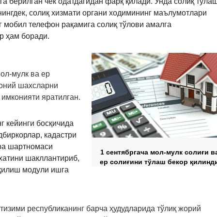
га берилган чек одатдагидан фарқ қилади. Унда солиқ тўла
нингдек, солиқ хизмати органи ходимининг маълумотлари
г мобил телефон рақамига солиқ тўлови амалга
р ҳам боради.
ол-мулк ва ер
моний шахсларни
 имконияти яратилган.
 кейинги босқичида
дбиркорлар, кадастри
ра шартномаси
1 сентябргача мол-мулк солиғи в
хатини шакллантириб,
ер солиғини тўлаш бекор қилинд
қилиш модули ишга
 тизими республиканинг барча ҳудудларида тўлиқ жорий