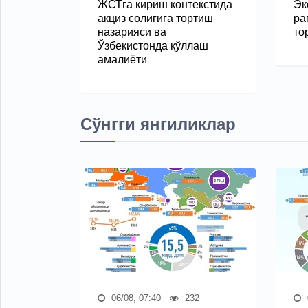
ЖСТга кириш контекстида
Эк
акциз солиғига тортиш
ра
назарияси ва
то
Ўзбекистонда қўллаш
амалиёти
Сўнгги янгиликлар
06/08, 07:40
232