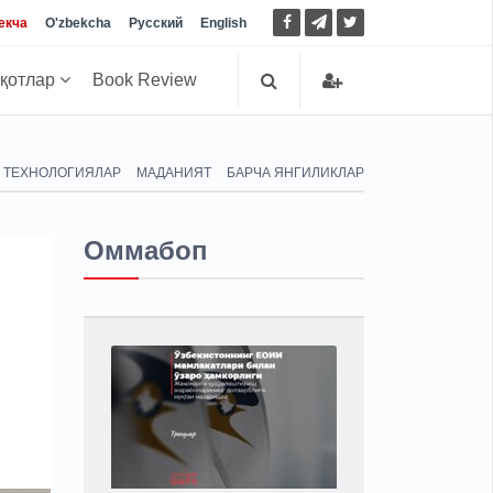
екча
O'zbekcha
Русский
English
иқотлар
Book Review
ТЕХНОЛОГИЯЛАР
МАДАНИЯТ
БАРЧА ЯНГИЛИКЛАР
Оммабоп