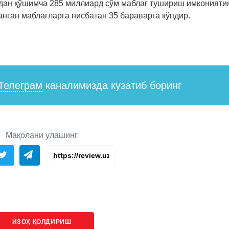
дан қўшимча 285 миллиард сўм маблағ тушириш имконияти
анган маблағларга нисбатан 35 бараварга кўпдир.
Телеграм
каналимизда кузатиб боринг
Мақолани улашинг
ИЗОҲ ҚОЛДИРИШ