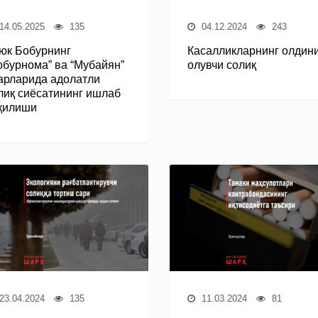
14.05.2025
135
04.12.2024
243
юк Бобурнинг
Касалликларнинг олдин
обурнома” ва “Мубайян”
олувчи солиқ
арларида адолатли
лиқ сиёсатининг ишлаб
қилиши
23.04.2024
135
11.03.2024
81