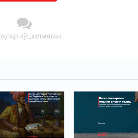
оҳлар қўшилмаган