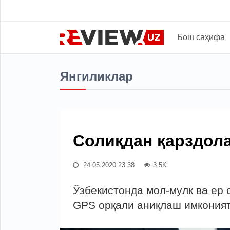
Бош саҳифа
Янгиликлар
Солиқдан қарздол
24.05.2020 23:38
3.5K
Ўзбекистонда мол-мулк ва ер
GPS орқали аниқлаш имконият