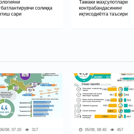
ологияни
Тамаки маҳсулотлари
ғбатлантирувчи солиққа
контрабандасининг
ртиш сари
иқтисодиётга таъсири
06/08, 07:20
317
05/08, 08:40
457