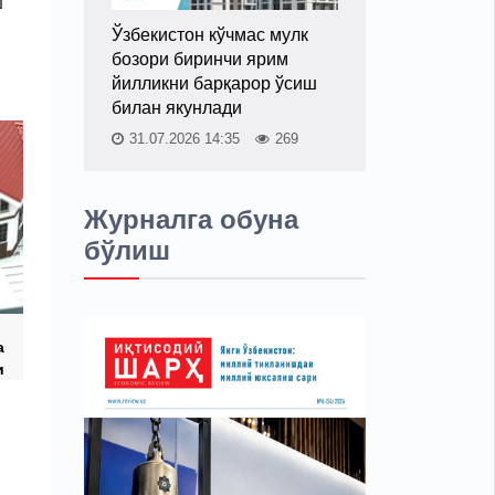
ш
Ўзбекистон кўчмас мулк
бозори биринчи ярим
йилликни барқарор ўсиш
билан якунлади
31.07.2026 14:35
269
Журналга обуна
бўлиш
а
и