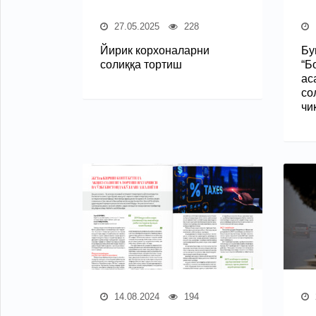
27.05.2025
228
Йирик корхоналарни
Бу
солиққа тортиш
“Б
ас
со
чи
14.08.2024
194