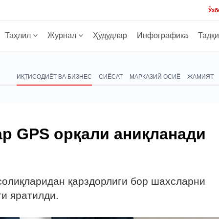
Ўзб
Таҳлил
Журнал
Ҳудудлар
Инфографика
Тадқ
ИҚТИСОДИЁТ ВА БИЗНЕС
СИЁСАТ
МАРКАЗИЙ ОСИЁ
ЖАМИЯТ
ар GPS орқали аниқланади
 солиқларидан қарздорлиги бор шахсларни
и яратилди.