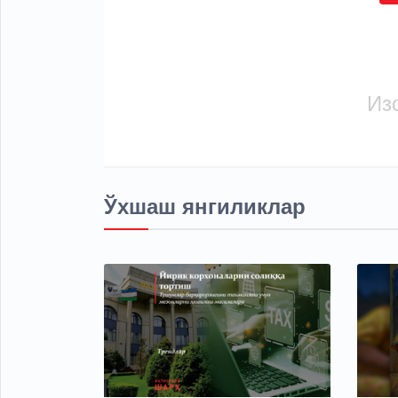
Из
Ўхшаш янгиликлар