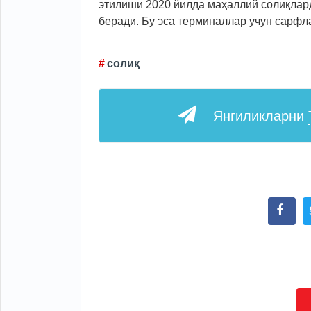
этилиши 2020 йилда маҳаллий солиқлар
беради. Бу эса терминаллар учун сарфл
солиқ
Янгиликларни