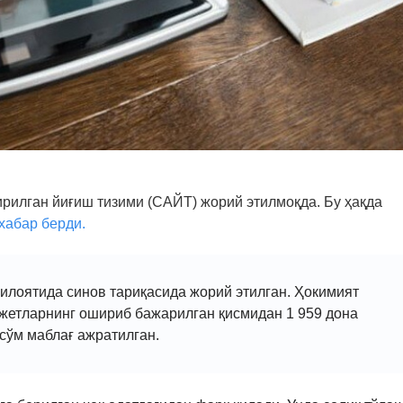
рилган йиғиш тизими (САЙТ) жорий этилмоқда. Бу ҳақда
хабар берди.
илоятида синов тариқасида жорий этилган. Ҳокимият
жетларнинг ошириб бажарилган қисмидан 1 959 дона
 сўм маблағ ажратилган.