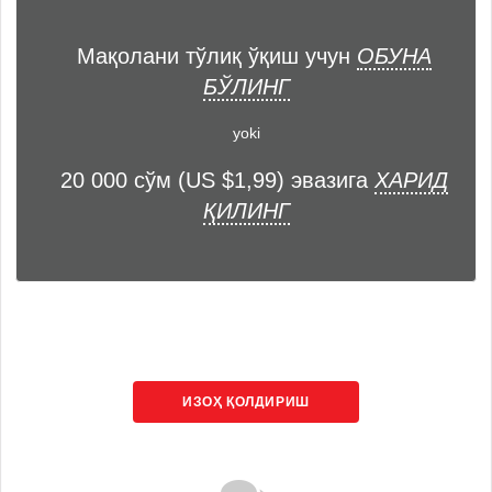
Мақолани тўлиқ ўқиш учун
ОБУНА
БЎЛИНГ
yoki
20 000 сўм (US $1,99) эвазига
ХАРИД
ҚИЛИНГ
ИЗОҲ ҚОЛДИРИШ