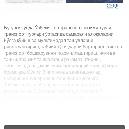
Бугунги кунда Ўзбекистон транспорт тизими турли
транспорт турлари ўртасида самарали алоқаларни
йўлга қўйиш ва мультимодал ташувларни
ривожлантириш, табиий тўсиқларни бартараф этиш ва
транспорт бошқарувини такомиллаштириш, ички ва
ташқи, транзит ташувларни рақамлаштириш,
логистикада рақамли ечимларни жорий этиш йўлида
бормоқда. Сўнгги 3 йил ичида авиаташувлар
бозорининг либераллаштирилиши ҳисобига
Ўзбекистонга рейсларни амалга ошираётган
компаниялар 2 бараварга кўпайди. Маҳаллий
ташувчиларнинг халқаро автомобиль юк ташувлари... ...