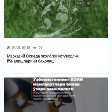
04/08, 09:29
98
Марказий Осиёда экологик устуворлик
йўналишларини баҳолаш