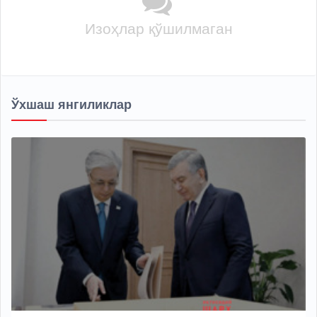
Изоҳлар қўшилмаган
Ўхшаш янгиликлар