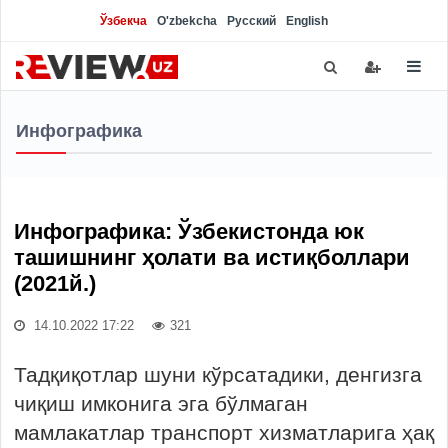
Ўзбекча
O'zbekcha
Русский
English
Инфографика
Инфографика: Ўзбекистонда юк
ташишнинг ҳолати ва истиқболлари
(2021й.)
14.10.2022 17:22
321
Тадқиқотлар шуни кўрсатадики, денгизга
чиқиш имконига эга бўлмаган
мамлакатлар транспорт хизматларига ҳақ