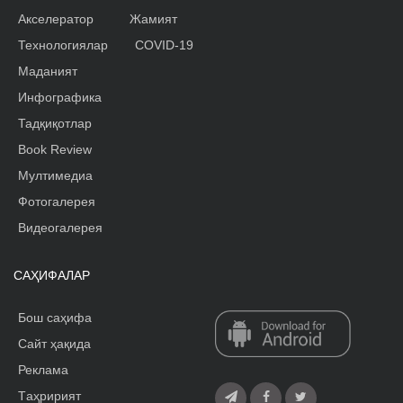
Акселератор
Жамият
Технологиялар
COVID-19
Маданият
Инфографика
Тадқиқотлар
Book Review
Мултимедиа
Фотогалерея
Видеогалерея
САҲИФАЛАР
Бош саҳифа
Сайт ҳақида
Реклама
Tаҳририят