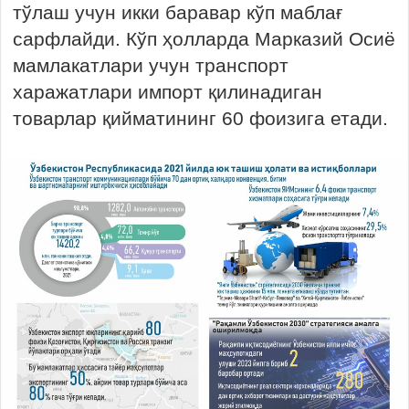
тўлаш учун икки баравар кўп маблағ
сарфлайди. Кўп ҳолларда Марказий Осиё
мамлакатлари учун транспорт
харажатлари импорт қилинадиган
товарлар қийматининг 60 фоизига етади.