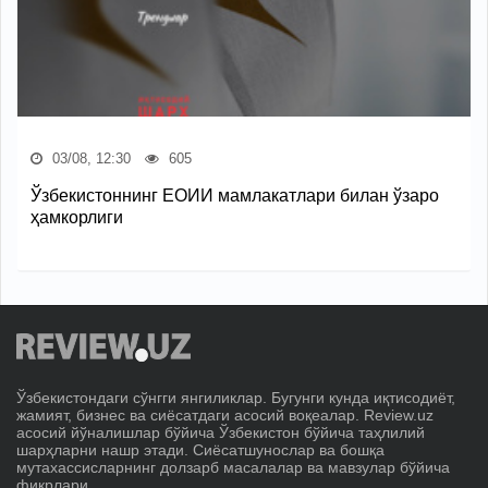
03/08, 12:30
605
Ўзбекистоннинг ЕОИИ мамлакатлари билан ўзаро
ҳамкорлиги
Ўзбекистондаги сўнгги янгиликлар. Бугунги кунда иқтисодиёт,
жамият, бизнес ва сиёсатдаги асосий воқеалар. Review.uz
асосий йўналишлар бўйича Ўзбекистон бўйича таҳлилий
шарҳларни нашр этади. Сиёсатшунослар ва бошқа
мутахассисларнинг долзарб масалалар ва мавзулар бўйича
фикрлари.