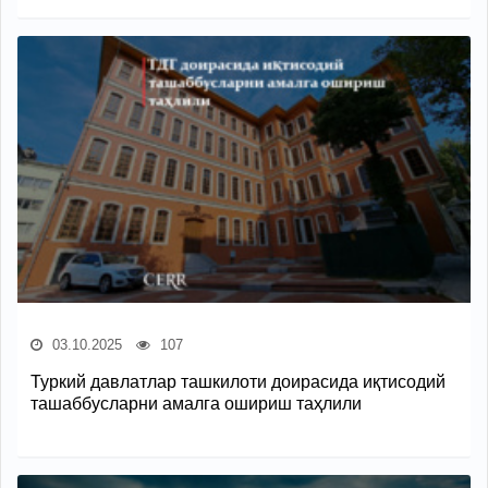
03.10.2025
107
Туркий давлатлар ташкилоти доирасида иқтисодий
ташаббусларни амалга ошириш таҳлили