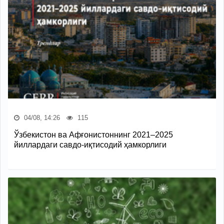
04/08, 14:26
115
Ўзбекистон ва Афғонистоннинг 2021–2025
йиллардаги савдо-иқтисодий ҳамкорлиги