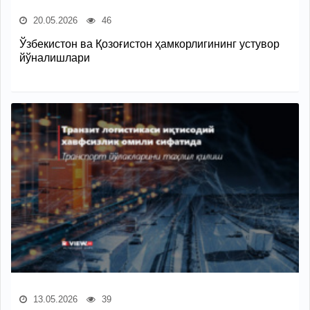
20.05.2026
46
Ўзбекистон ва Қозоғистон ҳамкорлигининг устувор
йўналишлари
13.05.2026
39