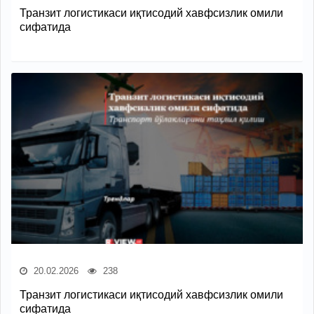
Транзит логистикаси иқтисодий хавфсизлик омили
сифатида
20.02.2026
238
Транзит логистикаси иқтисодий хавфсизлик омили
сифатида