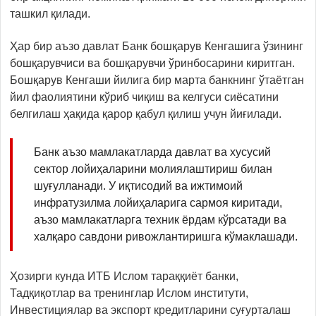
ташкил қилади.
Ҳар бир аъзо давлат Банк бошқарув Кенгашига ўзининг
бошқарувчиси ва бошқарувчи ўринбосарини киритган.
Бошқарув Кенгаши йилига бир марта банкнинг ўтаётган
йил фаолиятини кўриб чиқиш ва келгуси сиёсатини
белгилаш ҳақида қарор қабул қилиш учун йиғилади.
Банк аъзо мамлакатларда давлат ва хусусий
сектор лойиҳаларини молиялаштириш билан
шуғулланади. У иқтисодий ва ижтимоий
инфратузилма лойиҳаларига сармоя киритади,
аъзо мамлакатларга техник ёрдам кўрсатади ва
халқаро савдони ривожлантиришга кўмаклашади.
Ҳозирги кунда ИТБ Ислом тараққиёт банки,
Тадқиқотлар ва тренинглар Ислом институти,
Инвестициялар ва экспорт кредитларини суғурталаш