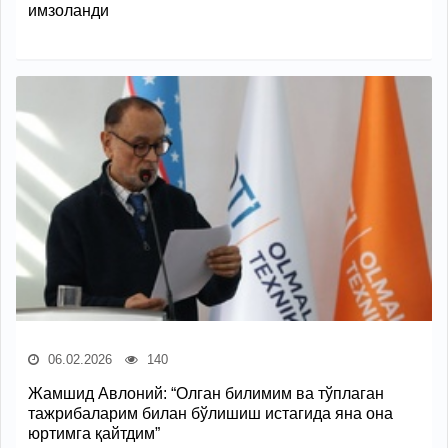
имзоланди
06.02.2026
140
Жамшид Авлоний: “Олган билимим ва тўплаган
тажрибаларим билан бўлишиш истагида яна она
юртимга қайтдим”