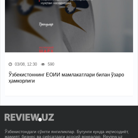
03/08, 12:30
590
Ўзбекистоннинг ЕОИИ мамлакатлари билан ўзаро
ҳамкорлиги
Ўзбекистондаги сўнгги янгиликлар. Бугунги кунда иқтисодиёт,
жамият, бизнес ва сиёсатдаги асосий воқеалар. Review.uz