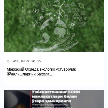
04/08, 09:29
95
Марказий Осиёда экологик устуворлик
йўналишларини баҳолаш