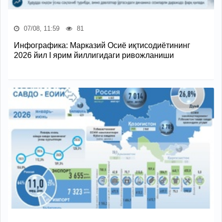
07/08, 11:59
81
Инфографика: Марказий Осиё иқтисодиётининг
2026 йил I ярим йиллигидаги ривожланиши