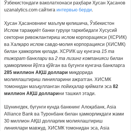
Ўзбекистондаги ваколатхонаси раҳбари Ҳусан Ҳасанов
uzanalytics.com сайтига
интервью берди
.
Ҳусан Ҳасановнинг маълум қилишича, Ўзбекистон
Ислом тараққиёт банки гуруҳи таркибидаги Хусусий
секторни ривожлантириш ислом корпорацияси (ХСРИК)
ва Халқаро ислом савдо-молия корпорацияси (ХИСМК)
билан ҳамкорлик қилади. ХСРИК шу кунгача
15 та
тижорат банклари
ва
2 та лизинг компанияси
билан
ҳамкорликни йўлга қўйган ва бугунги кунгача банкларга
285 миллион АҚШ доллари
миқдорида
молиялаштириш линияларини ажратган. ХИСМК
томонидан маъқулланган лойиҳалар қиймати эса
82
миллион АҚШ доллари
ни ташкил этади.
Шунингдек, бугунги кунда банкнинг Алоқабанк, Asia
Alliance Bank ва Туронбанк билан ҳамкорликдаги жами
30 миллион АҚШ долларлик молиялаштириш
линиялари мавжуд. ХИСМК томонидан эса, Asia