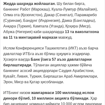
Жидда шаҳрида жойлашган.
Шу билан бирга,
банкнинг Работ (Марокаш), Куала-Лумпур (Малайзия),
Олма ота (Қозоғистон), Дакар (Сенегал), Парамарибо
(Суринам), Бандунг (Индонезия), Дакка (Бангладеш),
Анқара (Туркия), Кампала (Уганда), Қоҳира (Миср),
Абужа (Нигерия) каби шаҳарларда
13 та ваколатхона
ва 11 та минтақавий маркази
мавжуд.
Ислом Конференцияси Ташкилотига (ИКТ) аъзо барча
давлатлар ИТБга аъзо бўлиш ҳуқуқига эгадирлар.
Ҳозирги вақтда
Банк ўзига 57 аъзо давлатларни
бирлаштиради.
Тўланган акциялар ҳажми бўйича
банкнинг асосий акциядорлари Саудия Арабистони,
Кувайт, Ливия, Туркия, Бирлашган Араб Амирликлари,
Эрон, Миср ва Қатар ҳисобланади.
ИТБнинг низом
жамғармаси 100 миллиард ислом
динори бўлиб, 10 миллион акцияга бўлинади.
Ҳар
бир акциянинг номинал қиймати 10 000 ислом динорини