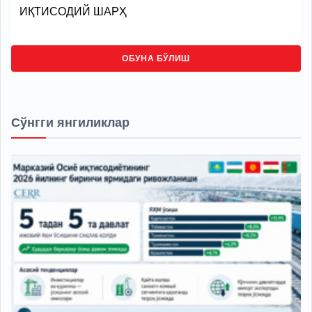
ИҚТИСОДИЙ ШАРҲ
ОБУНА БЎЛИШ
Сўнгги янгиликлар