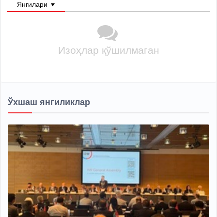
Янгилари
Изоҳлар қўшилмаган
Ўхшаш янгиликлар