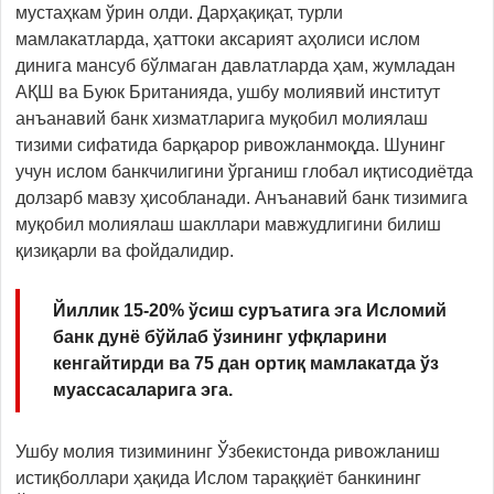
мустаҳкам ўрин олди. Дарҳақиқат, турли
мамлакатларда, ҳаттоки аксарият аҳолиси ислом
динига мансуб бўлмаган давлатларда ҳам, жумладан
АҚШ ва Буюк Британияда, ушбу молиявий институт
анъанавий банк хизматларига муқобил молиялаш
тизими сифатида барқарор ривожланмоқда. Шунинг
учун ислом банкчилигини ўрганиш глобал иқтисодиётда
долзарб мавзу ҳисобланади. Анъанавий банк тизимига
муқобил молиялаш шакллари мавжудлигини билиш
қизиқарли ва фойдалидир.
Йиллик 15-20% ўсиш суръатига эга Исломий
банк дунё бўйлаб ўзининг уфқларини
кенгайтирди ва 75 дан ортиқ мамлакатда ўз
муассасаларига эга.
Ушбу молия тизимининг Ўзбекистонда ривожланиш
истиқболлари ҳақида Ислом тараққиёт банкининг