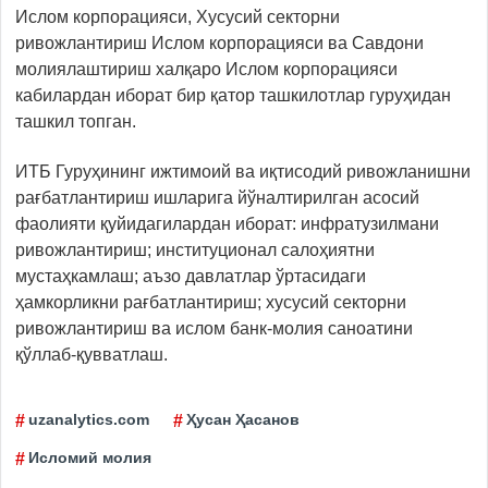
Ислом корпорацияси, Хусусий секторни
ривожлантириш Ислом корпорацияси ва Савдони
молиялаштириш халқаро Ислом корпорацияси
кабилардан иборат бир қатор ташкилотлар гуруҳидан
ташкил топган.
ИТБ Гуруҳининг ижтимоий ва иқтисодий ривожланишни
рағбатлантириш ишларига йўналтирилган асосий
фаолияти қуйидагилардан иборат: инфратузилмани
ривожлантириш; институционал салоҳиятни
мустаҳкамлаш; аъзо давлатлар ўртасидаги
ҳамкорликни рағбатлантириш; хусусий секторни
ривожлантириш ва ислом банк-молия саноатини
қўллаб-қувватлаш.
uzanalytics.com
Ҳусан Ҳасанов
Исломий молия