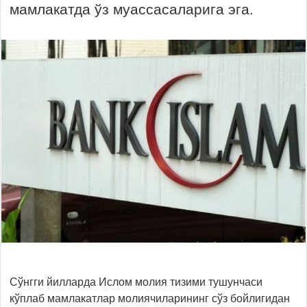
мамлакатда ўз муассасаларига эга.
Сўнгги йилларда Ислом молия тизими тушунчаси
кўплаб мамлакатлар молиячиларининг сўз бойлигидан