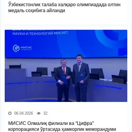
Ўзбекистонлик талаба халқаро олимпиадада олтин
медаль соҳибига айланди
06.04.2026
32
МИСИС Олмалиқ филиали ва “Цифра”
корпорацияси ўртасида ҳамкорлик меморандуми