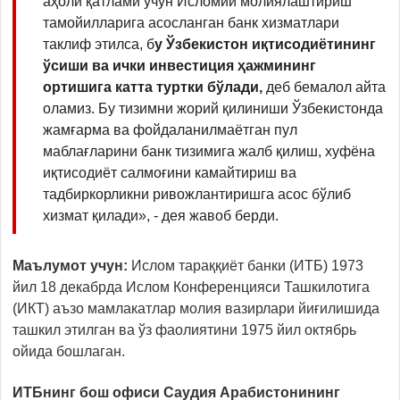
аҳоли қатлами учун Исломий молиялаштириш
тамойилларига асосланган банк хизматлари
таклиф этилса, б
у Ўзбекистон иқтисодиётининг
ўсиши ва ички инвестиция ҳажмининг
ортишига катта туртки бўлади,
деб бемалол айта
оламиз. Бу тизимни жорий қилиниши Ўзбекистонда
жамғарма ва фойдаланилмаётган пул
маблағларини банк тизимига жалб қилиш, хуфёна
иқтисодиёт салмоғини камайтириш ва
тадбиркорликни ривожлантиришга асос бўлиб
хизмат қилади», - дея жавоб берди.
Маълумот учун:
Ислом тараққиёт банки (ИТБ) 1973
йил 18 декабрда Ислом Конференцияси Ташкилотига
(ИКТ) аъзо мамлакатлар молия вазирлари йиғилишида
ташкил этилган ва ўз фаолиятини 1975 йил октябрь
ойида бошлаган.
ИТБнинг бош офиси Саудия Арабистонининг