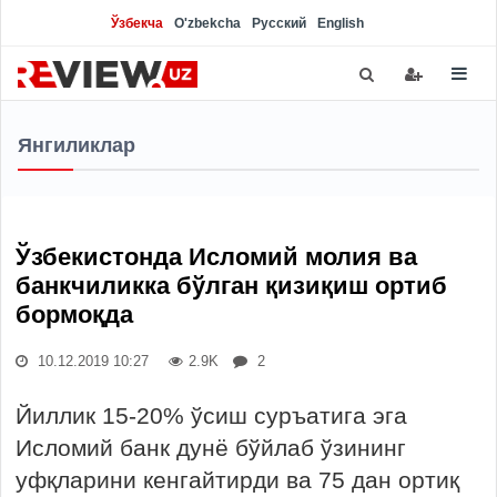
Ўзбекча
O'zbekcha
Русский
English
Янгиликлар
Ўзбекистонда Исломий молия ва
банкчиликка бўлган қизиқиш ортиб
бормоқда
10.12.2019 10:27
2.9K
2
Йиллик 15-20% ўсиш суръатига эга
Исломий банк дунё бўйлаб ўзининг
уфқларини кенгайтирди ва 75 дан ортиқ