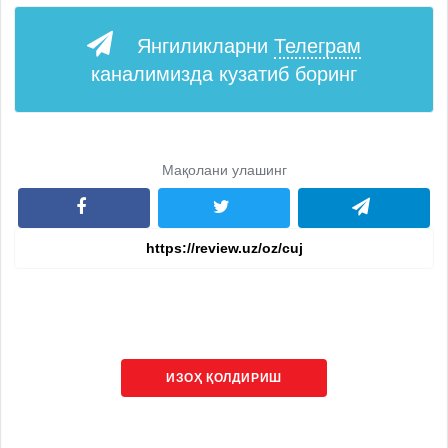
Янгиликларни
Телеграм
каналимизда кузатиб боринг
Мақолани улашинг
ИЗОҲ ҚОЛДИРИШ