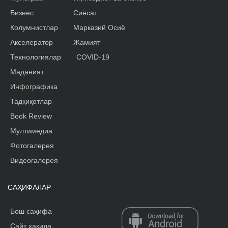
Бизнес
Сиёсат
Колумнистлар
Марказий Осиё
Акселератор
Жамият
Технологиялар
COVID-19
Маданият
Инфографика
Тадқиқотлар
Book Review
Мултимедиа
Фотогалерея
Видеогалерея
САҲИФАЛАР
Бош саҳифа
Сайт ҳақида