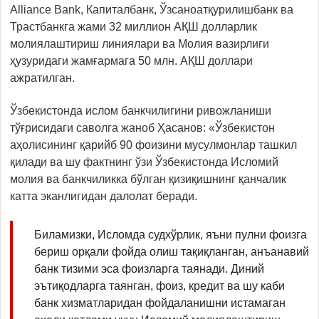
Alliance Bank, Капиталбанк, Ўзсаноатқурилишбанк ва
Трастбанкга жами 32 миллион АҚШ долларлик
молиялаштириш линиялари ва Молия вазирлиги
ҳузуридаги жамғармага 50 млн. АҚШ доллари
ажратилган.
Ўзбекистонда ислом банкчилигини ривожланиши
тўғрисидаги саволга жаноб Ҳасанов: «Ўзбекистон
аҳолисининг қарийб 90 фоизини мусулмонлар ташкил
қилади ва шу фактнинг ўзи Ўзбекистонда Исломий
молия ва банкчиликка бўлган қизиқишнинг қанчалик
катта эканлигидан далолат беради.
Биламизки, Исломда судхўрлик, яъни пулни фоизга
бериш орқали фойда олиш тақиқланган, анъанавий
банк тизими эса фоизларга таянади. Диний
эътиқодларга таянган, фоиз, кредит ва шу каби
банк хизматларидан фойдаланишни истамаган