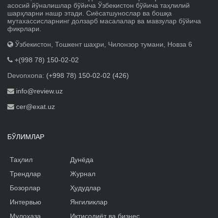
асосий йўналишлар бўйича Ўзбекистон бўйича таҳлилий
шарҳларни нашр этади. Сиёсатшунослар ва бошқа
мутахассисларнинг долзарб масалалар ва мавзулар бўйича
фикрлари.
Ўзбекистон, Тошкент шаҳри, Чилонзор тумани, Новза 6
+(998 78) 150-02-02
Devonxona:
(+998 78) 150-02-02 (426)
info@review.uz
cer@exat.uz
БЎЛИМЛАР
Таҳлил
Дунёда
Трендлар
Журнал
Бозорлар
Ҳудудлар
Интервью
Янгиликлар
Мулоҳаза
Иқтисодиёт ва бизнес